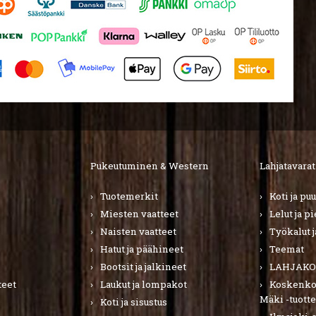
Pukeutuminen & Western
Lahjatavarat
Tuotemerkit
Koti ja pu
Miesten vaatteet
Lelut ja p
Naisten vaatteet
Työkalut j
Hatut ja päähineet
Teemat
Bootsit ja jalkineet
LAHJAKO
teet
Laukut ja lompakot
Koskenkor
Mäki -tuotte
Koti ja sisustus