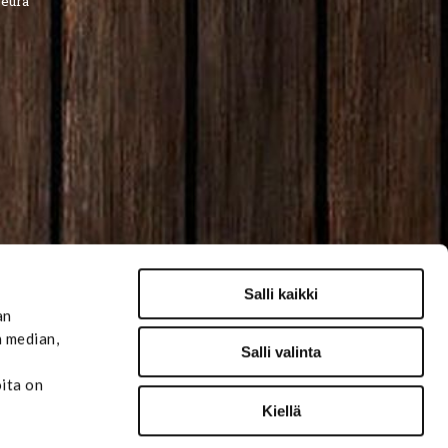
seura
Salli kaikki
an
n median,
Salli valinta
oita on
Kiellä