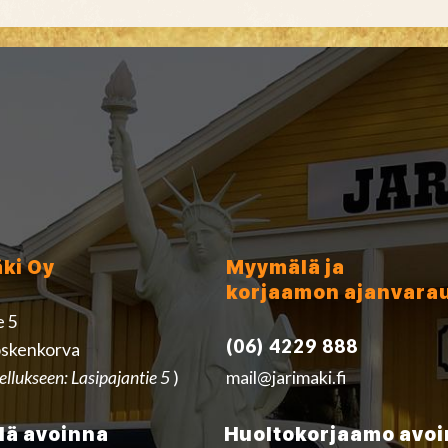
äki Oy
Myymälä ja
korjaamon ajanvara
e 5
(06) 4229 888
skenkorva
ellukseen: Lasipajantie 5
)
mail@jarimaki.fi
ä avoinna
Huoltokorjaamo avo