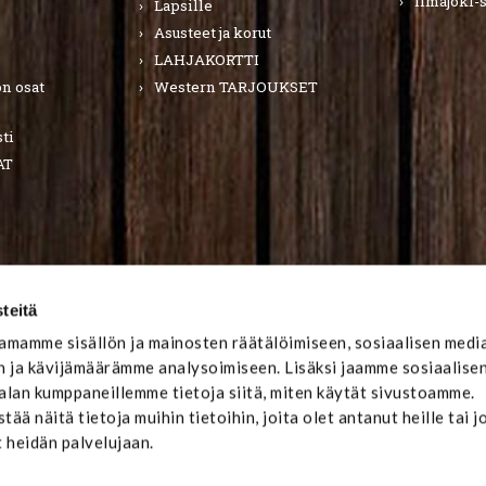
Ilmajoki-
Lapsille
Asusteet ja korut
LAHJAKORTTI
n osat
Western TARJOUKSET
ti
AT
teitä
mamme sisällön ja mainosten räätälöimiseen, sosiaalisen medi
 ja kävijämäärämme analysoimiseen. Lisäksi jaamme sosiaalise
-alan kumppaneillemme tietoja siitä, miten käytät sivustoamme.
ä näitä tietoja muihin tietoihin, joita olet antanut heille tai j
t heidän palvelujaan.