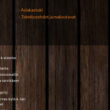
› Asiakastuki
› Toimitusehdot ja maksutavat
 & sisustus
utarha
ienoismallit
a tarvikkeet
RTTI
van kylä & Jari
et