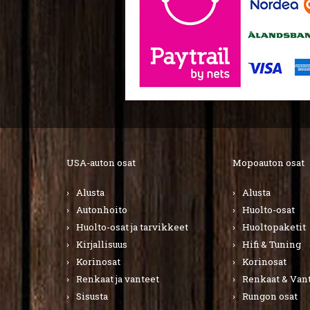
USA-auton osat
Mopoauton osat
Alusta
Alusta
Autonhoito
Huolto-osat
Huolto-osat ja tarvikkeet
Huoltopaketit
Kirjallisuus
Hifi & Tuning
Korinosat
Korinosat
Renkaat ja vanteet
Renkaat & Van
Sisusta
Rungon osat