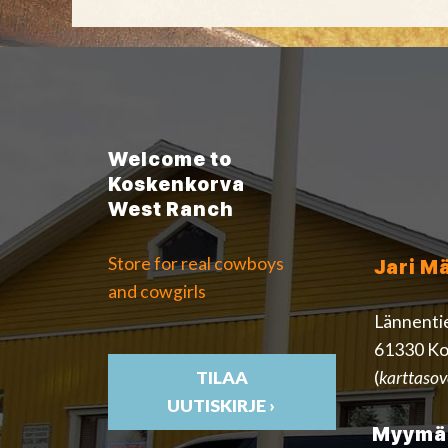
Welcome to
Koskenkorva
West Ranch
Store for real cowboys
Jari M
and cowgirls
Lännenti
61330 Ko
(
karttasov
TILAA
UUTISKIRJE ›
Myymäl