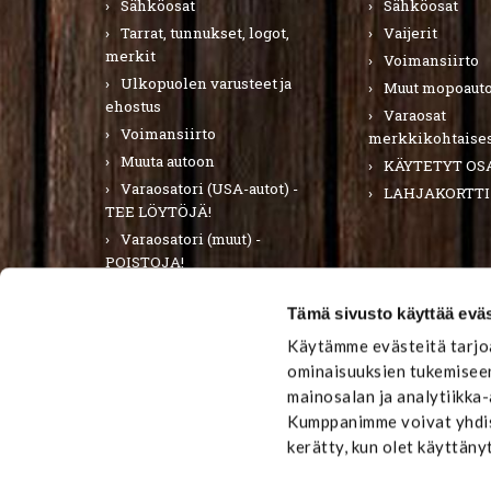
Sähköosat
Sähköosat
Tarrat, tunnukset, logot,
Vaijerit
merkit
Voimansiirto
Ulkopuolen varusteet ja
Muut mopoauto
ehostus
Varaosat
Voimansiirto
merkkikohtaises
Muuta autoon
KÄYTETYT OS
Varaosatori (USA-autot) -
LAHJAKORTTI
TEE LÖYTÖJÄ!
Varaosatori (muut) -
POISTOJA!
PURKUAUTOT
Tämä sivusto käyttää eväs
LAHJAKORTTI
Käytämme evästeitä tarjoa
ominaisuuksien tukemiseen
mainosalan ja analytiikka
Kumppanimme voivat yhdistä
kerätty, kun olet käyttäny