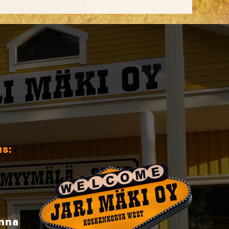
us:
inna