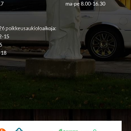
17
ma-pe 8.00-16.30
6 poikkeusaukioloaikoja:
12-15
16
-18