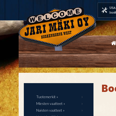
USA 
huol
Bo
Tuotemerkit »
Miesten vaatteet »
Naisten vaatteet »