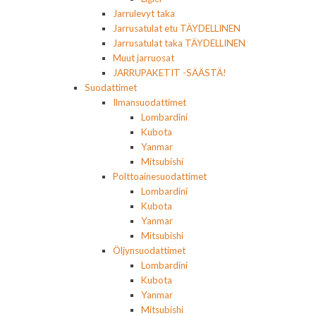
Jarrulevyt taka
Jarrusatulat etu TÄYDELLINEN
Jarrusatulat taka TÄYDELLINEN
Muut jarruosat
JARRUPAKETIT -SÄÄSTÄ!
Suodattimet
Ilmansuodattimet
Lombardini
Kubota
Yanmar
Mitsubishi
Polttoainesuodattimet
Lombardini
Kubota
Yanmar
Mitsubishi
Öljynsuodattimet
Lombardini
Kubota
Yanmar
Mitsubishi