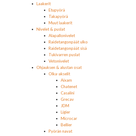
Laakerit
Etupyörä
Takapyörä
Muut laakerit
Nivelet & puslat
Alapallonivelet
Raidetangonpäät ulko
Raidetangonpäät sisä
Tukivarren puslat
Vetonivelet
Ohjauksen & alustan osat
Olka-akselit
Aixam
Chatenet
Casalini
Grecav
JDM
Ligier
Microcar
Bellier
Pyörän navat