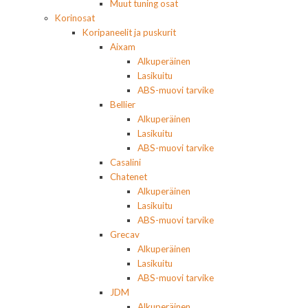
Muut tuning osat
Korinosat
Koripaneelit ja puskurit
Aixam
Alkuperäinen
Lasikuitu
ABS-muovi tarvike
Bellier
Alkuperäinen
Lasikuitu
ABS-muovi tarvike
Casalini
Chatenet
Alkuperäinen
Lasikuitu
ABS-muovi tarvike
Grecav
Alkuperäinen
Lasikuitu
ABS-muovi tarvike
JDM
Alkuperäinen