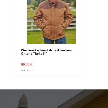
Western-tyylinen talvitakki ruskea -
Ontario **koko S**
99,00 €
Norm. 175,00 €