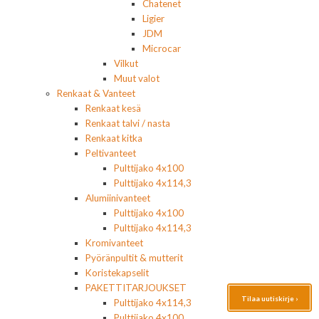
Chatenet
Ligier
JDM
Microcar
Vilkut
Muut valot
Renkaat & Vanteet
Renkaat kesä
Renkaat talvi / nasta
Renkaat kitka
Peltivanteet
Pulttijako 4x100
Pulttijako 4x114,3
Alumiinivanteet
Pulttijako 4x100
Pulttijako 4x114,3
Kromivanteet
Pyöränpultit & mutterit
Koristekapselit
PAKETTITARJOUKSET
Tilaa uutiskirje ›
Pulttijako 4x114,3
Pulttijako 4x100