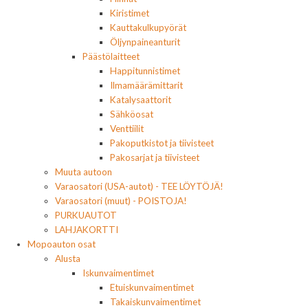
Kiristimet
Kauttakulkupyörät
Öljynpaineanturit
Päästölaitteet
Happitunnistimet
Ilmamäärämittarit
Katalysaattorit
Sähköosat
Venttiilit
Pakoputkistot ja tiivisteet
Pakosarjat ja tiivisteet
Muuta autoon
Varaosatori (USA-autot) - TEE LÖYTÖJÄ!
Varaosatori (muut) - POISTOJA!
PURKUAUTOT
LAHJAKORTTI
Mopoauton osat
Alusta
Iskunvaimentimet
Etuiskunvaimentimet
Takaiskunvaimentimet