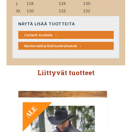
L
118
124
130
XL
130
132
132
NÄYTÄ LISÄÄ TUOTTEITA
Carhartt -tuotteita
Naisten takit ja liivit tuoteryhmästä
Liittyvät tuotteet
TARJOUS