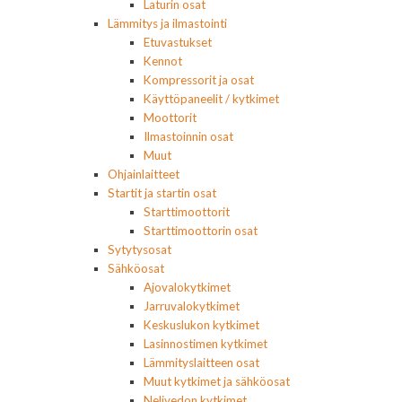
Laturin osat
Lämmitys ja ilmastointi
Etuvastukset
Kennot
Kompressorit ja osat
Käyttöpaneelit / kytkimet
Moottorit
Ilmastoinnin osat
Muut
Ohjainlaitteet
Startit ja startin osat
Starttimoottorit
Starttimoottorin osat
Sytytysosat
Sähköosat
Ajovalokytkimet
Jarruvalokytkimet
Keskuslukon kytkimet
Lasinnostimen kytkimet
Lämmityslaitteen osat
Muut kytkimet ja sähköosat
Nelivedon kytkimet