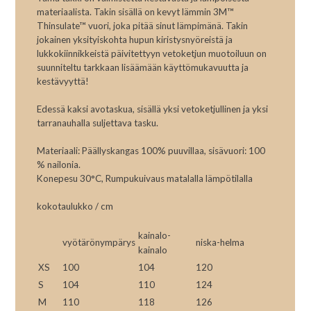
materiaalista. Takin sisällä on kevyt lämmin 3M™
Thinsulate™ vuori, joka pitää sinut lämpimänä. Takin
jokainen yksityiskohta hupun kiristysnyöreistä ja
lukkokiinnikkeistä päivitettyyn vetoketjun muotoiluun on
suunniteltu tarkkaan lisäämään käyttömukavuutta ja
kestävyyttä!
Edessä kaksi avotaskua, sisällä yksi vetoketjullinen ja yksi
tarranauhalla suljettava tasku.
Materiaali: Päällyskangas 100% puuvillaa, sisävuori: 100
% nailonia.
Konepesu 30°C, Rumpukuivaus matalalla lämpötilalla
kokotaulukko / cm
kainalo-
vyötärönympärys
niska-helma
kainalo
XS
100
104
120
S
104
110
124
M
110
118
126