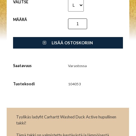
VALITSE
MÄÄRÄ
LISÄÄ OSTOSKORIIN
Saatavuus
Varastossa
Tuotekoodi
104053
Tyylikäs ladyfit Carhartt Washed Duck Active hupullinen
takki!
Tämä takki on valmistettu kestävästä ja lämpöisestä