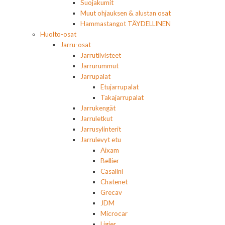
Suojakumit
Muut ohjauksen & alustan osat
Hammastangot TÄYDELLINEN
Huolto-osat
Jarru-osat
Jarrutiivisteet
Jarrurummut
Jarrupalat
Etujarrupalat
Takajarrupalat
Jarrukengät
Jarruletkut
Jarrusylinterit
Jarrulevyt etu
Aixam
Bellier
Casalini
Chatenet
Grecav
JDM
Microcar
Ligier