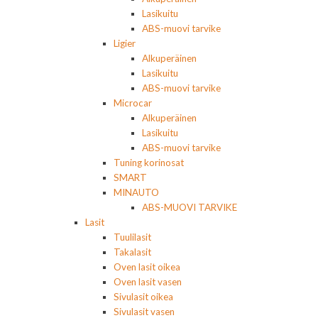
Lasikuitu
ABS-muovi tarvike
Ligier
Alkuperäinen
Lasikuitu
ABS-muovi tarvike
Microcar
Alkuperäinen
Lasikuitu
ABS-muovi tarvike
Tuning korinosat
SMART
MINAUTO
ABS-MUOVI TARVIKE
Lasit
Tuulilasit
Takalasit
Oven lasit oikea
Oven lasit vasen
Sivulasit oikea
Sivulasit vasen