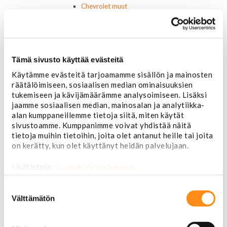
Chevrolet muut
Ford
Dodge
Chrysler
Pontiac
Tämä sivusto käyttää evästeitä
Buick
Jeep
Käytämme evästeitä tarjoamamme sisällön ja mainosten
Lasit, ikkunatarvikkeet
räätälöimiseen, sosiaalisen median ominaisuuksien
Sivulasit/takalasit
tukemiseen ja kävijämäärämme analysoimiseen. Lisäksi
Tuulilasit
jaamme sosiaalisen median, mainosalan ja analytiikka-
Tuulilasin pyyhkijän osat
alan kumppaneillemme tietoja siitä, miten käytät
Pyyhkijänsulat
sivustoamme. Kumppanimme voivat yhdistää näitä
Sivulasivisiirit ja tuuliohjaimet
tietoja muihin tietoihin, joita olet antanut heille tai joita
Lavatarvikkeet PickUp:eihin
on kerätty, kun olet käyttänyt heidän palvelujaan.
Lavatarvikkeet
Lavakatteet Pick Up:eihin
Lisätietoja:
jarimaki.fi/tietosuoja
Renkaat ja vanteet
Suostumuksen
Renkaat ja tarvikkeet
valinta
Välttämätön
Varapyörätelineet
Venttiilinhatut
Renkaat 14"