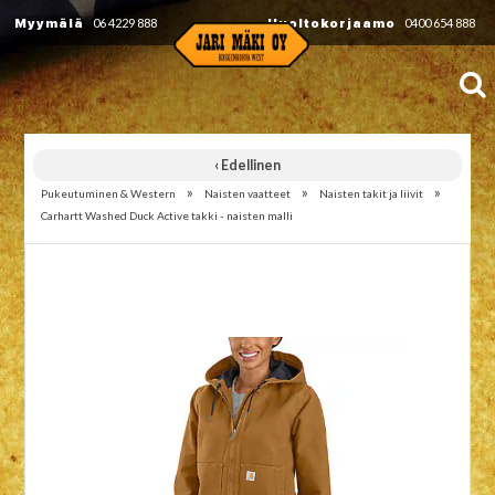
Myymälä
06 4229 888
Huoltokorjaamo
0400 654 888
‹ Edellinen
»
»
»
Pukeutuminen & Western
Naisten vaatteet
Naisten takit ja liivit
Carhartt Washed Duck Active takki - naisten malli