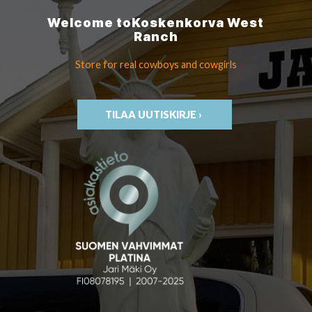
Welcome to
Koskenkorva
West
Ranch
Store for real cowboys
and cowgirls
TILAA UUTISKIRJE ›