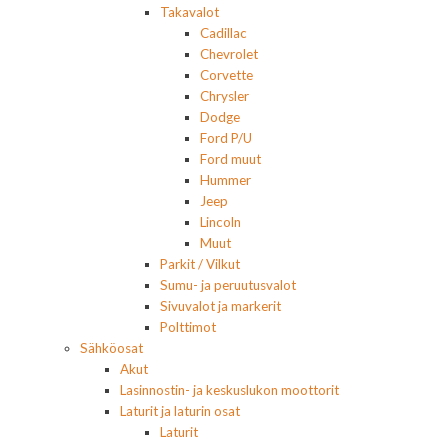
Takavalot
Cadillac
Chevrolet
Corvette
Chrysler
Dodge
Ford P/U
Ford muut
Hummer
Jeep
Lincoln
Muut
Parkit / Vilkut
Sumu- ja peruutusvalot
Sivuvalot ja markerit
Polttimot
Sähköosat
Akut
Lasinnostin- ja keskuslukon moottorit
Laturit ja laturin osat
Laturit