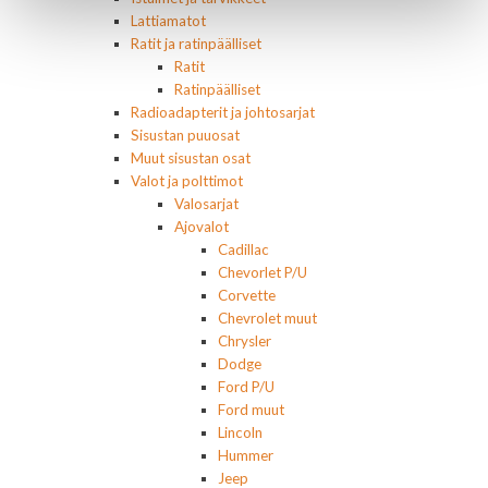
Lattiamatot
Ratit ja ratinpäälliset
Ratit
Ratinpäälliset
Radioadapterit ja johtosarjat
Sisustan puuosat
Muut sisustan osat
Valot ja polttimot
Valosarjat
Ajovalot
Cadillac
Chevorlet P/U
Corvette
Chevrolet muut
Chrysler
Dodge
Ford P/U
Ford muut
Lincoln
Hummer
Jeep