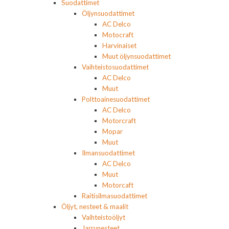
Suodattimet
Öljynsuodattimet
AC Delco
Motocraft
Harvinaiset
Muut öljynsuodattimet
Vaihteistosuodattimet
AC Delco
Muut
Polttoainesuodattimet
AC Delco
Motorcraft
Mopar
Muut
Ilmansuodattimet
AC Delco
Muut
Motorcaft
Raitisilmasuodattimet
Öljyt, nesteet & maalit
Vaihteistoöljyt
Jarrunesteet