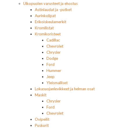
Ulkopuolen varusteet ja ehostus
Astinlaudat ja -putket
Aurinkolipat
Erikoiskeulamerkit
Kromilistat
Kromikoristeet
Cadillac
Chevrolet
Chrysler
Dodge
Ford
Hummer
Jeep
Yleismalliset
Lokasuojanlevikkeet ja helman osat
Maskit
Chrysler
Ford
Chevrolet
Ovipeilit
Puskurit