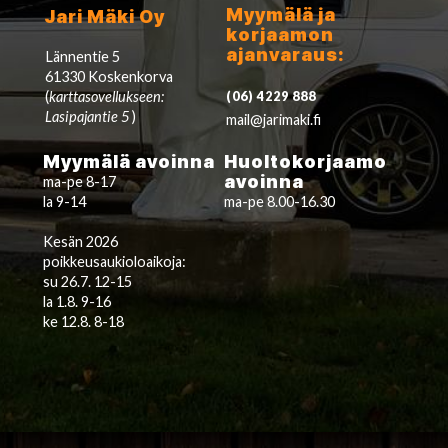
Myymälä ja
Jari Mäki Oy
korjaamon
ajanvaraus:
Lännentie 5
61330 Koskenkorva
(
karttasovellukseen:
(06) 4229 888
Lasipajantie 5
)
mail@jarimaki.fi
Myymälä avoinna
Huoltokorjaamo
avoinna
ma-pe 8-17
la 9-14
ma-pe 8.00-16.30
Kesän 2026
poikkeusaukioloaikoja:
su 26.7. 12-15
la 1.8. 9-16
ke 12.8. 8-18