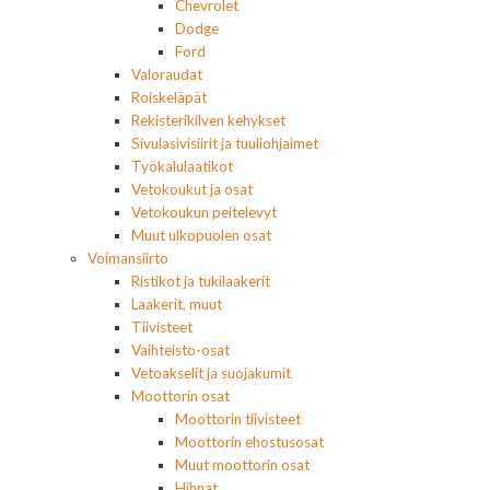
Chevrolet
Dodge
Ford
Valoraudat
Roiskeläpät
Rekisterikilven kehykset
Sivulasivisiirit ja tuuliohjaimet
Työkalulaatikot
Vetokoukut ja osat
Vetokoukun peitelevyt
Muut ulkopuolen osat
Voimansiirto
Ristikot ja tukilaakerit
Laakerit, muut
Tiivisteet
Vaihteisto-osat
Vetoakselit ja suojakumit
Moottorin osat
Moottorin tiivisteet
Moottorin ehostusosat
Muut moottorin osat
Hihnat