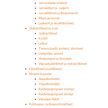
Jarrusatulan männät
Jarruletkut ja -vaijerit
Jarruliittimet ja ilmausruuvit
Muut jarruosat
Laakerit ja akselitiivisteet
Jäähdyttimet ja osat
Jäähdyttimet
Korkit
Letkut
Termostaatit, kotelot, tiivisteet
Lämpötila-anturit
Vesipumput ja tiivisteet
Vapaatuulettimet ja viskokytkimet
Kiinnikkeet ja pidikkeet
Nivelet ja puslat
Alapallonivelet
Yläpallonivelet
Raidetangonpäät sisempi
Raidetangonpäät ulompi
Vakaajan linkit
Polttoaine- ja ilmanottolaitteet