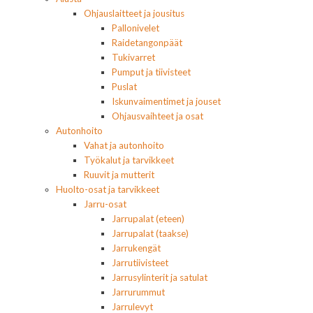
Ohjauslaitteet ja jousitus
Pallonivelet
Raidetangonpäät
Tukivarret
Pumput ja tiivisteet
Puslat
Iskunvaimentimet ja jouset
Ohjausvaihteet ja osat
Autonhoito
Vahat ja autonhoito
Työkalut ja tarvikkeet
Ruuvit ja mutterit
Huolto-osat ja tarvikkeet
Jarru-osat
Jarrupalat (eteen)
Jarrupalat (taakse)
Jarrukengät
Jarrutiivisteet
Jarrusylinterit ja satulat
Jarrurummut
Jarrulevyt