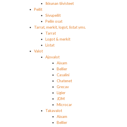
Ikkunan tiivisteet
Peilit
Sivupeilit
Peilin osat
Tarrat, merkit, logot, listat yms.
Tarrat
Logot & merkit
Listat
Valot
Ajovalot
Aixam
Bellier
Casalini
Chatenet
Grecav
Ligier
JDM
Microcar
Takavalot
Aixam
Bellier