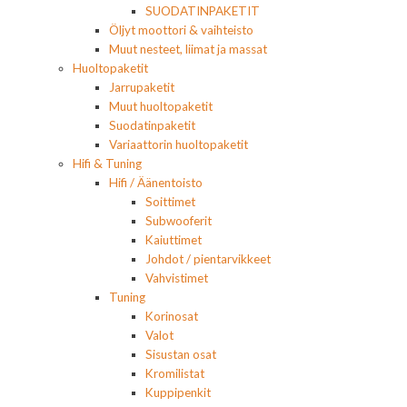
SUODATINPAKETIT
Öljyt moottori & vaihteisto
Muut nesteet, liimat ja massat
Huoltopaketit
Jarrupaketit
Muut huoltopaketit
Suodatinpaketit
Variaattorin huoltopaketit
Hifi & Tuning
Hifi / Äänentoisto
Soittimet
Subwooferit
Kaiuttimet
Johdot / pientarvikkeet
Vahvistimet
Tuning
Korinosat
Valot
Sisustan osat
Kromilistat
Kuppipenkit