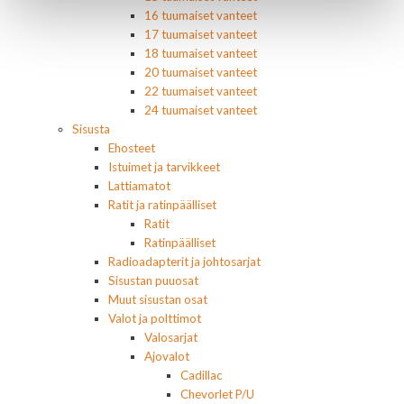
16 tuumaiset vanteet
17 tuumaiset vanteet
18 tuumaiset vanteet
20 tuumaiset vanteet
22 tuumaiset vanteet
24 tuumaiset vanteet
Sisusta
Ehosteet
Istuimet ja tarvikkeet
Lattiamatot
Ratit ja ratinpäälliset
Ratit
Ratinpäälliset
Radioadapterit ja johtosarjat
Sisustan puuosat
Muut sisustan osat
Valot ja polttimot
Valosarjat
Ajovalot
Cadillac
Chevorlet P/U