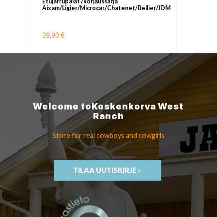
Etujarrupalat /korjaussarja
Aixam/Ligier/Microcar/Chatenet/Bellier/JDM
39,90 €
Welcome to
Koskenkorva
West
Ranch
Store for real cowboys
and cowgirls
TILAA UUTISKIRJE ›