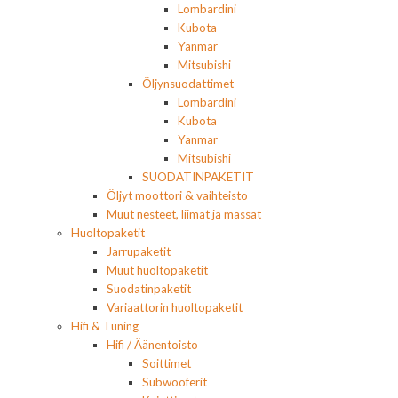
Lombardini
Kubota
Yanmar
Mitsubishi
Öljynsuodattimet
Lombardini
Kubota
Yanmar
Mitsubishi
SUODATINPAKETIT
Öljyt moottori & vaihteisto
Muut nesteet, liimat ja massat
Huoltopaketit
Jarrupaketit
Muut huoltopaketit
Suodatinpaketit
Variaattorin huoltopaketit
Hifi & Tuning
Hifi / Äänentoisto
Soittimet
Subwooferit