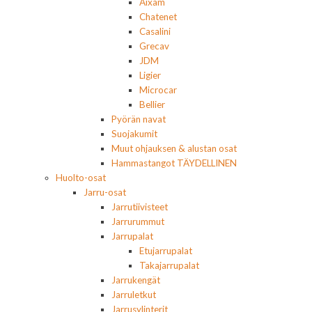
Aixam
Chatenet
Casalini
Grecav
JDM
Ligier
Microcar
Bellier
Pyörän navat
Suojakumit
Muut ohjauksen & alustan osat
Hammastangot TÄYDELLINEN
Huolto-osat
Jarru-osat
Jarrutiivisteet
Jarrurummut
Jarrupalat
Etujarrupalat
Takajarrupalat
Jarrukengät
Jarruletkut
Jarrusylinterit