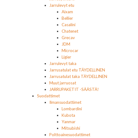
Jarrulevyt etu
Aixam
Bellier
Casalini
Chatenet
Grecav
JDM
Microcar
Ligier
Jarrulevyt taka
Jarrusatulat etu TÄYDELLINEN
Jarrusatulat taka TÄYDELLINEN
Muut jarruosat
JARRUPAKETIT -SÄÄSTÄ!
Suodattimet
Ilmansuodattimet
Lombardini
Kubota
Yanmar
Mitsubishi
Polttoainesuodattimet