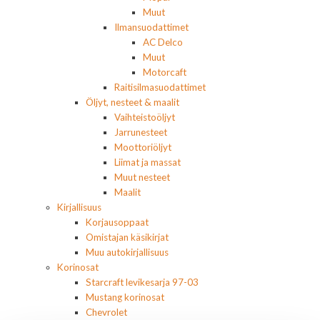
Muut
Ilmansuodattimet
AC Delco
Muut
Motorcaft
Raitisilmasuodattimet
Öljyt, nesteet & maalit
Vaihteistoöljyt
Jarrunesteet
Moottoriöljyt
Liimat ja massat
Muut nesteet
Maalit
Kirjallisuus
Korjausoppaat
Omistajan käsikirjat
Muu autokirjallisuus
Korinosat
Starcraft levikesarja 97-03
Mustang korinosat
Chevrolet