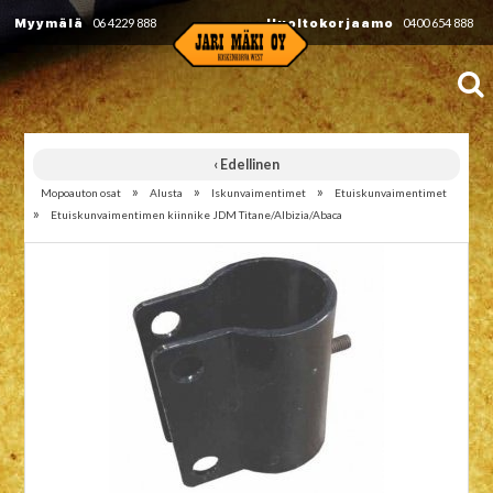
Myymälä
06 4229 888
Huoltokorjaamo
0400 654 888
‹ Edellinen
»
»
»
Mopoauton osat
Alusta
Iskunvaimentimet
Etuiskunvaimentimet
»
Etuiskunvaimentimen kiinnike JDM Titane/Albizia/Abaca