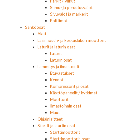
Parkit / Vilkut
Sumu- ja peruutusvalot
Sivuvalot ja markerit
Polttimot
Sähköosat
Akut
Lasinnostin- ja keskuslukon moottorit
Laturit ja laturin osat
Laturit
Laturin osat
Lämmitys ja ilmastointi
Etuvastukset
Kennot
Kompressorit ja osat
Käyttöpaneelit / kytkimet
Moottorit
Ilmastoinnin osat
Muut
Ohjainlaitteet
Startit ja startin osat
Starttimoottorit
Starttimoottorin osat