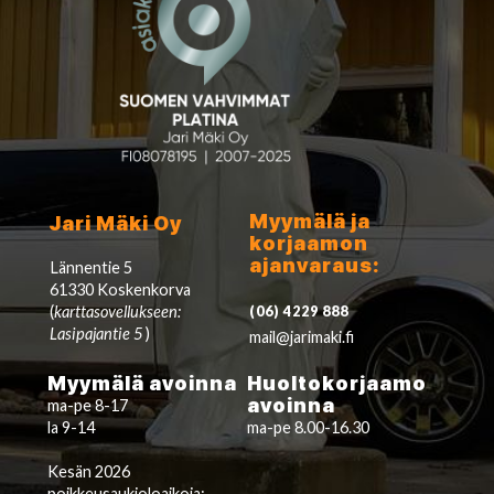
Myymälä ja
Jari Mäki Oy
korjaamon
ajanvaraus:
Lännentie 5
61330 Koskenkorva
(
karttasovellukseen:
(06) 4229 888
Lasipajantie 5
)
mail@jarimaki.fi
Myymälä avoinna
Huoltokorjaamo
avoinna
ma-pe 8-17
la 9-14
ma-pe 8.00-16.30
Kesän 2026
poikkeusaukioloaikoja: