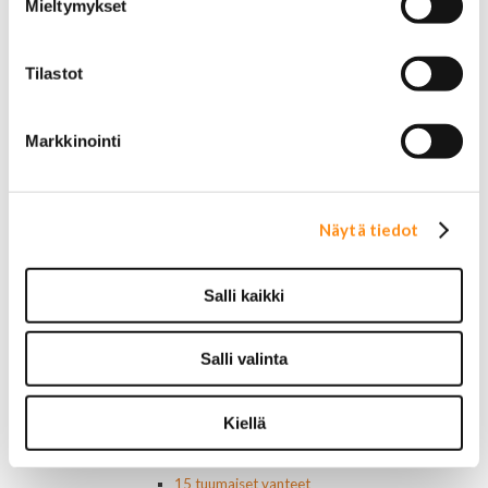
Sivulasivisiirit ja tuuliohjaimet
Mieltymykset
Lavatarvikkeet PickUp:eihin
Lavatarvikkeet
Lavakatteet Pick Up:eihin
Tilastot
Renkaat ja vanteet
Renkaat ja tarvikkeet
Markkinointi
Varapyörätelineet
Venttiilinhatut
Renkaat 14"
Renkaat 15"
Näytä tiedot
Renkaat 16"
Renkaat 16,5"
Renkaat 17"
Salli kaikki
Renkaat 18"
Renkaat 20"
Renkaat 22"
Salli valinta
Renkaat 24"
Vanteet ja tarvikkeet
Pölykapselit, keskiöt, spinnerit
Kiellä
Vannetarvikkeet
14 tuumaiset vanteet
15 tuumaiset vanteet