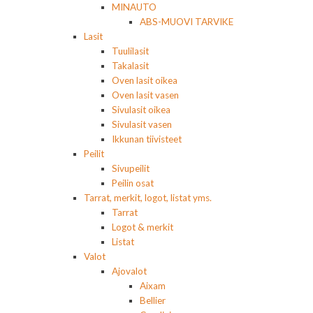
MINAUTO
ABS-MUOVI TARVIKE
Lasit
Tuulilasit
Takalasit
Oven lasit oikea
Oven lasit vasen
Sivulasit oikea
Sivulasit vasen
Ikkunan tiivisteet
Peilit
Sivupeilit
Peilin osat
Tarrat, merkit, logot, listat yms.
Tarrat
Logot & merkit
Listat
Valot
Ajovalot
Aixam
Bellier