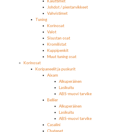
Kaiuttimet
Johdot / pientarvikkeet
Vahvistimet
Tuning
Korinosat
Valot
Sisustan osat
Kromilistat
Kuppipenkit
Muut tuning osat
Korinosat
Koripaneelit ja puskurit
Aixam
Alkuperäinen
Lasikuitu
ABS-muovi tarvike
Bellier
Alkuperäinen
Lasikuitu
ABS-muovi tarvike
Casalini
Chatenet