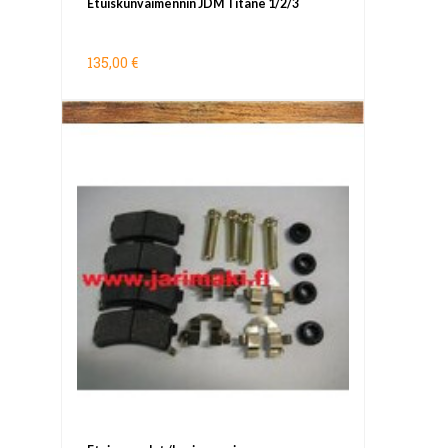
Etuiskunvaimennin JDM Titane 1/2/3
135,00 €