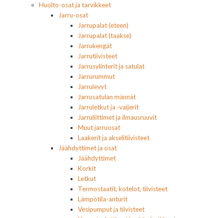
Huolto-osat ja tarvikkeet
Jarru-osat
Jarrupalat (eteen)
Jarrupalat (taakse)
Jarrukengät
Jarrutiivisteet
Jarrusylinterit ja satulat
Jarrurummut
Jarrulevyt
Jarrusatulan männät
Jarruletkut ja -vaijerit
Jarruliittimet ja ilmausruuvit
Muut jarruosat
Laakerit ja akselitiivisteet
Jäähdyttimet ja osat
Jäähdyttimet
Korkit
Letkut
Termostaatit, kotelot, tiivisteet
Lämpötila-anturit
Vesipumput ja tiivisteet