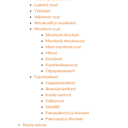
Laakerit, muut
Tiivisteet
Vaihteisto-osat
Vetoakselit ja suojakumit
Moottorin osat
Moottorin tiivisteet
Moottorin ehostusosat
Muut moottorin osat
Hihnat
Kiristimet
Kauttakulkupyörät
Öljynpaineanturit
Päästölaitteet
Happitunnistimet
Ilmamäärämittarit
Katalysaattorit
Sähköosat
Venttiilit
Pakoputkistot ja tiivisteet
Pakosarjat ja tiivisteet
Muuta autoon