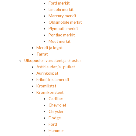
Ford merkit
Lincoln merkit
Mercury merkit
Oldsmobile merkit
Plymouth merkit
Pontiac merkit
Muut merkit
Merkit ja logot
Tarrat
Ulkopuolen varusteet ja ehostus
Astinlaudat ja -putket
Aurinkolipat
Erikoiskeulamerkit
Kromilistat
Kromikoristeet
Cadillac
Chevrolet
Chrysler
Dodge
Ford
Hummer