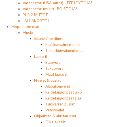
Varaosatori (USA-autot) - TEE LÖYTÖJÄ!
Varaosatori (muut) - POISTOJA!
PURKUAUTOT
LAHJAKORTTI
Mopoauton osat
Alusta
Iskunvaimentimet
Etuiskunvaimentimet
Takaiskunvaimentimet
Laakerit
Etupyörä
Takapyörä
Muut laakerit
Nivelet & puslat
Alapallonivelet
Raidetangonpäät ulko
Raidetangonpäät sisä
Tukivarren puslat
Vetonivelet
Ohjauksen & alustan osat
Olka-akselit