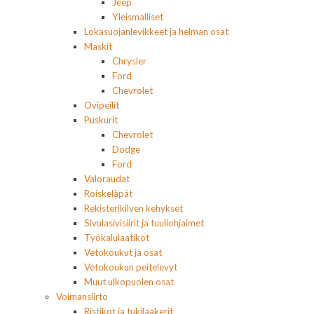
Jeep
Yleismalliset
Lokasuojanlevikkeet ja helman osat
Maskit
Chrysler
Ford
Chevrolet
Ovipeilit
Puskurit
Chevrolet
Dodge
Ford
Valoraudat
Roiskeläpät
Rekisterikilven kehykset
Sivulasivisiirit ja tuuliohjaimet
Työkalulaatikot
Vetokoukut ja osat
Vetokoukun peitelevyt
Muut ulkopuolen osat
Voimansiirto
Ristikot ja tukilaakerit