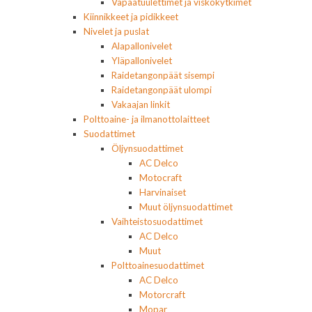
Vapaatuulettimet ja viskokytkimet
Kiinnikkeet ja pidikkeet
Nivelet ja puslat
Alapallonivelet
Yläpallonivelet
Raidetangonpäät sisempi
Raidetangonpäät ulompi
Vakaajan linkit
Polttoaine- ja ilmanottolaitteet
Suodattimet
Öljynsuodattimet
AC Delco
Motocraft
Harvinaiset
Muut öljynsuodattimet
Vaihteistosuodattimet
AC Delco
Muut
Polttoainesuodattimet
AC Delco
Motorcraft
Mopar