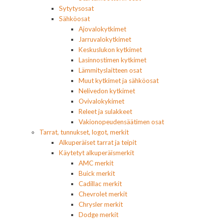
Sytytysosat
Sähköosat
Ajovalokytkimet
Jarruvalokytkimet
Keskuslukon kytkimet
Lasinnostimen kytkimet
Lämmityslaitteen osat
Muut kytkimet ja sähköosat
Nelivedon kytkimet
Ovivalokykimet
Releet ja sulakkeet
Vakionopeudensäätimen osat
Tarrat, tunnukset, logot, merkit
Alkuperäiset tarrat ja teipit
Käytetyt alkuperäismerkit
AMC merkit
Buick merkit
Cadillac merkit
Chevrolet merkit
Chrysler merkit
Dodge merkit