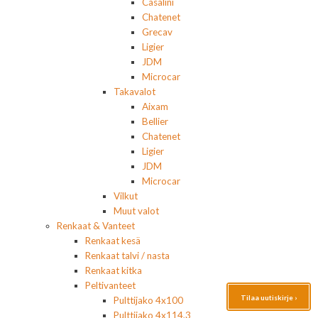
Casalini
Chatenet
Grecav
Ligier
JDM
Microcar
Takavalot
Aixam
Bellier
Chatenet
Ligier
JDM
Microcar
Vilkut
Muut valot
Renkaat & Vanteet
Renkaat kesä
Renkaat talvi / nasta
Renkaat kitka
Peltivanteet
Tilaa uutiskirje ›
Pulttijako 4x100
Pulttijako 4x114,3