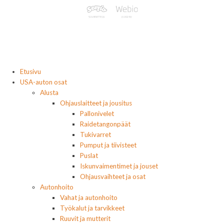
Etusivu
USA-auton osat
Alusta
Ohjauslaitteet ja jousitus
Pallonivelet
Raidetangonpäät
Tukivarret
Pumput ja tiivisteet
Puslat
Iskunvaimentimet ja jouset
Ohjausvaihteet ja osat
Autonhoito
Vahat ja autonhoito
Työkalut ja tarvikkeet
Ruuvit ja mutterit