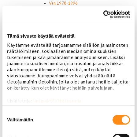
Van 1978-1996
Van 1997-
Pick upp 1988-1999
Pick upp 2000-2007
Pick upp 2008-
Suburban 1992-1999
Tämä sivusto käyttää evästeitä
Suburban 2000-2006
Käytämme evästeitä tarjoamamme sisällön ja mainosten
Tahoe 2000-2007
räätälöimiseen, sosiaalisen median ominaisuuksien
Corvette
tukemiseen ja kävijämäärämme analysoimiseen. Lisäksi
Chevrolet muut
jaamme sosiaalisen median, mainosalan ja analytiikka-
Ford
alan kumppaneillemme tietoja siitä, miten käytät
Dodge
sivustoamme. Kumppanimme voivat yhdistää näitä
Chrysler
tietoja muihin tietoihin, joita olet antanut heille tai joita
Pontiac
on kerätty, kun olet käyttänyt heidän palvelujaan.
Buick
Jeep
Lisätietoja:
jarimaki.fi/tietosuoja
Lasit, ikkunatarvikkeet
Sivulasit/takalasit
Suostumuksen
Tuulilasit
valinta
Välttämätön
Tuulilasin pyyhkijän osat
Pyyhkijänsulat