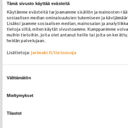
Tämä sivusto käyttää evästeitä
Jarrulevyt
Jarrusatulan männät
Käytämme evästeitä tarjoamamme sisällön ja mainosten rää
Jarruletkut ja -vaijerit
sosiaalisen median ominaisuuksien tukemiseen ja kävijämää
Lisäksi jaamme sosiaalisen median, mainosalan ja analytiik
Jarruliittimet ja ilmausruuvit
tietoja siitä, miten käytät sivustoamme. Kumppanimme voivat
Muut jarruosat
muihin tietoihin, joita olet antanut heille tai joita on kerätt
Laakerit ja akselitiivisteet
heidän palvelujaan.
Jäähdyttimet ja osat
Jäähdyttimet
Lisätietoja:
jarimaki.fi/tietosuoja
Korkit
Letkut
Termostaatit, kotelot, tiivisteet
Lämpötila-anturit
Suostumuksen
valinta
Vesipumput ja tiivisteet
Välttämätön
Vapaatuulettimet ja viskokytkimet
Kiinnikkeet ja pidikkeet
Nivelet ja puslat
Mieltymykset
Alapallonivelet
Yläpallonivelet
Tilastot
Raidetangonpäät sisempi
Raidetangonpäät ulompi
Vakaajan linkit