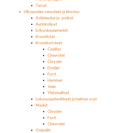
Tarrat
Ulkopuolen varusteet ja ehostus
Astinlaudat ja -putket
Aurinkolipat
Erikoiskeulamerkit
Kromilistat
Kromikoristeet
Cadillac
Chevrolet
Chrysler
Dodge
Ford
Hummer
Jeep
Yleismalliset
Lokasuojanlevikkeet ja helman osat
Maskit
Chrysler
Ford
Chevrolet
Ovipeilit