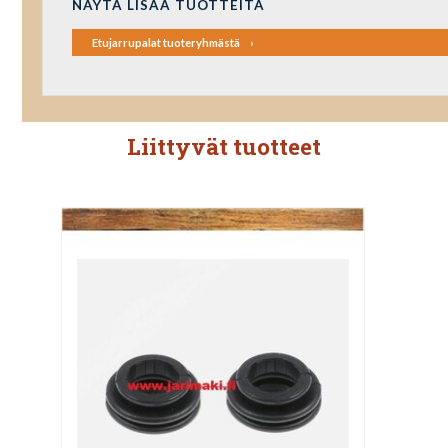
NÄYTÄ LISÄÄ TUOTTEITA
Etujarrupalat tuoteryhmästä
Liittyvät tuotteet