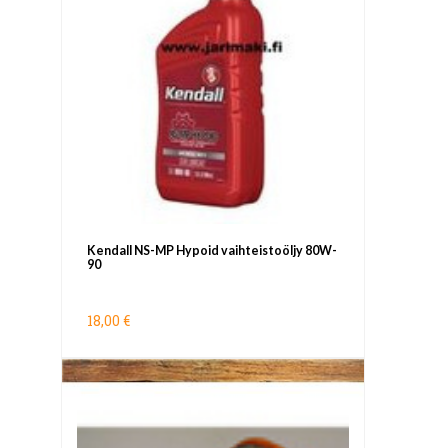
Kendall NS-MP Hypoid vaihteistoöljy 80W-
90
18,00 €