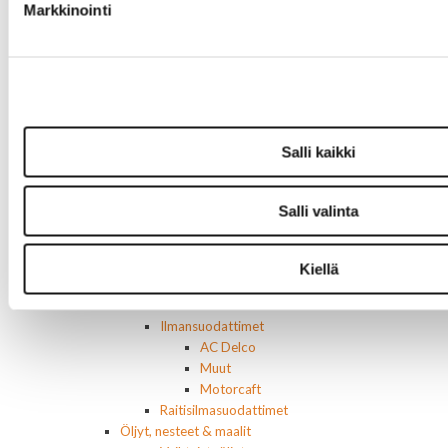
Markkinointi
Polttoaine- ja ilmanottolaitteet
Suodattimet
Öljynsuodattimet
AC Delco
Motocraft
Harvinaiset
Muut öljynsuodattimet
Salli kaikki
Vaihteistosuodattimet
AC Delco
Muut
Salli valinta
Polttoainesuodattimet
AC Delco
Motorcraft
Kiellä
Mopar
Muut
Ilmansuodattimet
AC Delco
Muut
Motorcaft
Raitisilmasuodattimet
Öljyt, nesteet & maalit