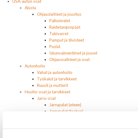
USA-auton osat
Alusta
Ohjauslaitteet ja jousitus
Pallonivelet
Raidetangonpäät
Tukivarret
Pumput ja tiivisteet
Puslat
Iskunvaimentimet ja jouset
Ohjausvaihteet ja osat
Autonhoito
Vahat ja autonhoito
Työkalut ja tarvikkeet
Ruuvit ja mutterit
Huolto-osat ja tarvikkeet
Jarru-osat
Jarrupalat (eteen)
Jarrupalat (taakse)
Jarrukengät
Jarrutiivisteet
Jarrusylinterit ja satulat
Jarrurummut