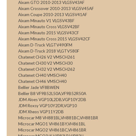
Aixam GTO 2010-2013 VLGSV43AF
Aixam Crossover 2010-2013 VLGSV45AF
Aixam Coupe 2010-2013 VLGSV41AF
Aixam Minauto V1 VLGSV43BF
Aixam Minauto Cross VLGSV42BF
Aixam Minauto 2015 VLGSV43CF
Aixam Minauto Cross 2015 VLGSV42CF
Aixam D-Truck VLGTV490FM
Aixam D-Truck 2018 VLGTV580F
Chatenet CH26 V2 VMSCH261
Chatenet CH30 V2 VMSCH30
Chatenet CH32 V2 VMSCH262
Chatenet CH40 VMSCH40
Chatenet CH46 VMSCH40
Bellier Jade VF8BWEN
Bellier B8 VF9B52L50A,VF9B52R50A
JDM Aloes VGP10L2DB,VGP10Y2DB
JDM Roxsy VGP10Y2DR,VGP10
JDM Xheos VGP11Y2DB
Microcar M8 VH881BL,VH881BC,VH881BR
Microcar MGO1 VH861BY,VH861BL
Microcar MGO2 VH861BC,VH861BR
Microcar MGO3/4 VJR82LR,VJR82LL