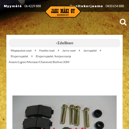
Myymälä
06 4229 888
Huoltokorjaamo
0400 654 888
‹ Edellinen
»
»
»
»
Mopoauton osat
Huolto-osat
Jarru-osat
Jarrupalat
»
Etujarrupalat
Etujarrupalat /korjaussarja
Aixam/Ligier/Microcar/Chatenet/Bellier/JDM