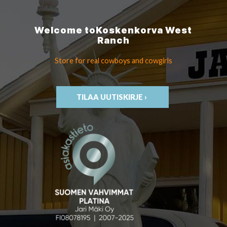
Welcome to
Koskenkorva
West
Ranch
Store for real cowboys
and cowgirls
TILAA UUTISKIRJE ›