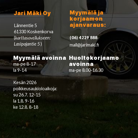
Myymälä ja
Jari Mäki Oy
korjaamon
ajanvaraus:
Lännentie 5
61330 Koskenkorva
(
karttasovellukseen:
(06) 4229 888
Lasipajantie 5
)
mail@jarimaki.fi
Myymälä avoinna
Huoltokorjaamo
avoinna
ma-pe 8-17
la 9-14
ma-pe 8.00-16.30
Kesän 2026
poikkeusaukioloaikoja:
su 26.7. 12-15
la 1.8. 9-16
ke 12.8. 8-18