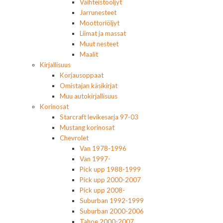
Vaihteistoöljyt
Jarrunesteet
Moottoriöljyt
Liimat ja massat
Muut nesteet
Maalit
Kirjallisuus
Korjausoppaat
Omistajan käsikirjat
Muu autokirjallisuus
Korinosat
Starcraft levikesarja 97-03
Mustang korinosat
Chevrolet
Van 1978-1996
Van 1997-
Pick upp 1988-1999
Pick upp 2000-2007
Pick upp 2008-
Suburban 1992-1999
Suburban 2000-2006
Tahoe 2000-2007