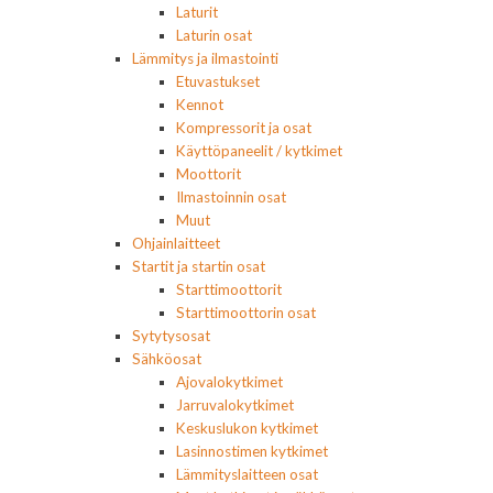
Laturit
Laturin osat
Lämmitys ja ilmastointi
Etuvastukset
Kennot
Kompressorit ja osat
Käyttöpaneelit / kytkimet
Moottorit
Ilmastoinnin osat
Muut
Ohjainlaitteet
Startit ja startin osat
Starttimoottorit
Starttimoottorin osat
Sytytysosat
Sähköosat
Ajovalokytkimet
Jarruvalokytkimet
Keskuslukon kytkimet
Lasinnostimen kytkimet
Lämmityslaitteen osat