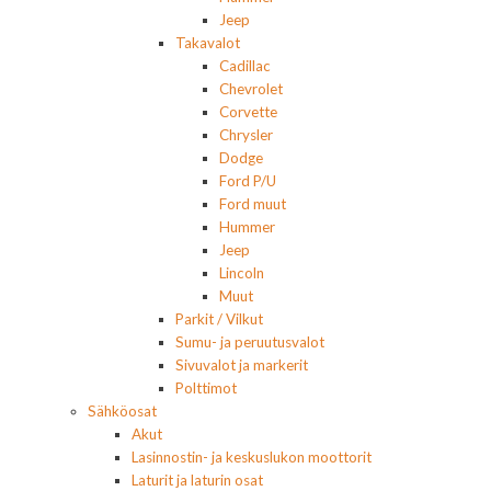
Jeep
Takavalot
Cadillac
Chevrolet
Corvette
Chrysler
Dodge
Ford P/U
Ford muut
Hummer
Jeep
Lincoln
Muut
Parkit / Vilkut
Sumu- ja peruutusvalot
Sivuvalot ja markerit
Polttimot
Sähköosat
Akut
Lasinnostin- ja keskuslukon moottorit
Laturit ja laturin osat