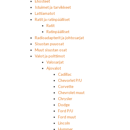
Ehosteet
Istuimet ja tarvikkeet
Lattiamatot
Ratit ja ratinpäälliset
Ratit
Ratinpäälliset
Radioadapterit ja johtosarjat
Sisustan puuosat
Muut sisustan osat
Valot ja polttimot
Valosarjat
Ajovalot
Cadillac
Chevorlet P/U
Corvette
Chevrolet muut
Chrysler
Dodge
Ford P/U
Ford muut
Lincoln
Hummer