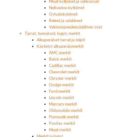
Muut kytkimet ja sähköosat
Nelivedon kytkimet
Ovivalokykimet
Releet ja sulakkeet
Vakionopeudensäätimen osat
Tarrat, tunnukset, logot, merkit
Alkuperäiset tarrat ja teipit
Käytetyt alkuperäismerkit
AMC merkit
Buick merkit
Cadillac merkit
Chevrolet merkit
Chrysler merkit
Dodge merkit
Ford merkit
Lincoln merkit
Mercury merkit
Oldsmobile merkit
Plymouth merkit
Pontiac merkit
Muut merkit
Merkit ja logot