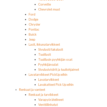
Corvette
Chevrolet muut
Ford
Dodge
Chrysler
Pontiac
Buick
Jeep
Lasit, ikkunatarvikkeet
Sivulasit/takalasit
Tuulilasit
Tuulilasin pyyhkijän osat
Pyyhkijänsulat
Sivulasivisiirit ja tuuliohjaimet
Lavatarvikkeet PickUp:eihin
Lavatarvikkeet
Lavakatteet Pick Up:eihin
Renkaat ja vanteet
Renkaat ja tarvikkeet
Varapyörätelineet
Venttiilinhatut