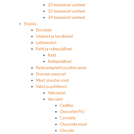
20 tuumaiset vanteet
22 tuumaiset vanteet
24 tuumaiset vanteet
Sisusta
Ehosteet
Istuimet ja tarvikkeet
Lattiamatot
Ratit ja ratinpäälliset
Ratit
Ratinpäälliset
Radioadapterit ja johtosarjat
Sisustan puuosat
Muut sisustan osat
Valot ja polttimot
Valosarjat
Ajovalot
Cadillac
Chevorlet P/U
Corvette
Chevrolet muut
Chrysler