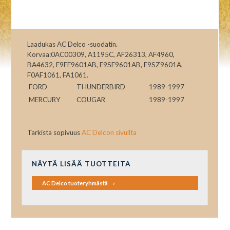
Laadukas AC Delco -suodatin.
Korvaa:0AC00309, A1195C, AF26313, AF4960,
BA4632, E9FE9601AB, E9SE9601AB, E9SZ9601A,
F0AF1061, FA1061.
FORD
THUNDERBIRD
1989-1997
MERCURY
COUGAR
1989-1997
Tarkista sopivuus
AC Delcon sivuilta
NÄYTÄ LISÄÄ TUOTTEITA
AC Delco tuoteryhmästä