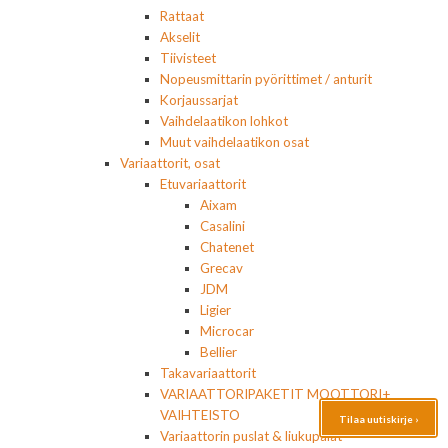
Rattaat
Akselit
Tiivisteet
Nopeusmittarin pyörittimet / anturit
Korjaussarjat
Vaihdelaatikon lohkot
Muut vaihdelaatikon osat
Variaattorit, osat
Etuvariaattorit
Aixam
Casalini
Chatenet
Grecav
JDM
Ligier
Microcar
Bellier
Takavariaattorit
VARIAATTORIPAKETIT MOOTTORI+
VAIHTEISTO
Tilaa uutiskirje ›
Variaattorin puslat & liukupalat