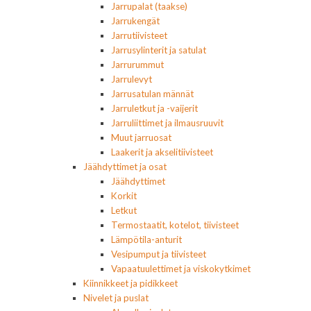
Jarrupalat (taakse)
Jarrukengät
Jarrutiivisteet
Jarrusylinterit ja satulat
Jarrurummut
Jarrulevyt
Jarrusatulan männät
Jarruletkut ja -vaijerit
Jarruliittimet ja ilmausruuvit
Muut jarruosat
Laakerit ja akselitiivisteet
Jäähdyttimet ja osat
Jäähdyttimet
Korkit
Letkut
Termostaatit, kotelot, tiivisteet
Lämpötila-anturit
Vesipumput ja tiivisteet
Vapaatuulettimet ja viskokytkimet
Kiinnikkeet ja pidikkeet
Nivelet ja puslat