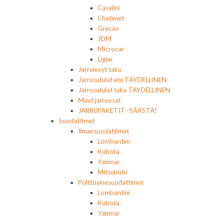
Casalini
Chatenet
Grecav
JDM
Microcar
Ligier
Jarrulevyt taka
Jarrusatulat etu TÄYDELLINEN
Jarrusatulat taka TÄYDELLINEN
Muut jarruosat
JARRUPAKETIT -SÄÄSTÄ!
Suodattimet
Ilmansuodattimet
Lombardini
Kubota
Yanmar
Mitsubishi
Polttoainesuodattimet
Lombardini
Kubota
Yanmar