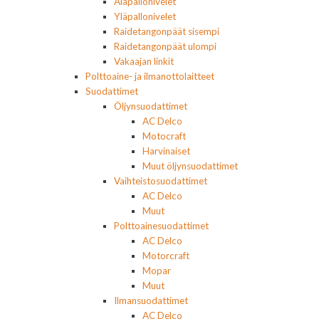
Alapallonivelet
Yläpallonivelet
Raidetangonpäät sisempi
Raidetangonpäät ulompi
Vakaajan linkit
Polttoaine- ja ilmanottolaitteet
Suodattimet
Öljynsuodattimet
AC Delco
Motocraft
Harvinaiset
Muut öljynsuodattimet
Vaihteistosuodattimet
AC Delco
Muut
Polttoainesuodattimet
AC Delco
Motorcraft
Mopar
Muut
Ilmansuodattimet
AC Delco