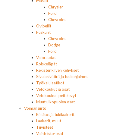
Maskit
Chrysler
Ford
Chevrolet
Ovipeilit
Puskurit
Chevrolet
Dodge
Ford
Valoraudat
Roiskeläpät
Rekisterikilven kehykset
Sivulasivisiirit ja tuuliohjaimet
Työkalulaatikot
Vetokoukut ja osat
Vetokoukun peitelevyt
Muut ulkopuolen osat
Voimansiirto
Ristikot ja tukilaakerit
Laakerit, muut
Tiivisteet
Vaihteisto-osat