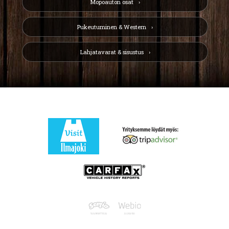
Mopoauton osat
Pukeutuminen & Western
Lahjatavarat & sisustus