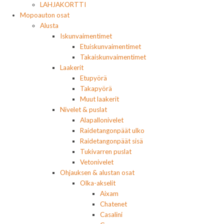
LAHJAKORTTI
Mopoauton osat
Alusta
Iskunvaimentimet
Etuiskunvaimentimet
Takaiskunvaimentimet
Laakerit
Etupyörä
Takapyörä
Muut laakerit
Nivelet & puslat
Alapallonivelet
Raidetangonpäät ulko
Raidetangonpäät sisä
Tukivarren puslat
Vetonivelet
Ohjauksen & alustan osat
Olka-akselit
Aixam
Chatenet
Casalini