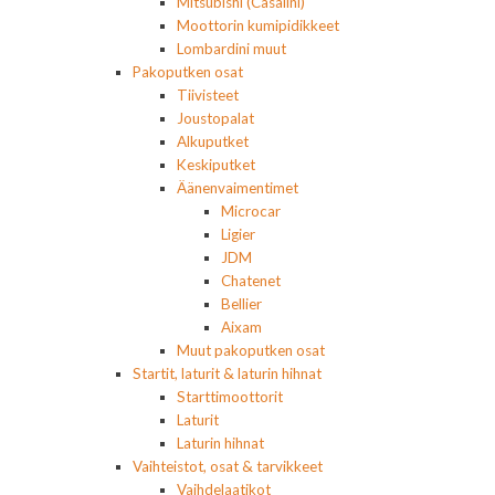
Mitsubishi (Casalini)
Moottorin kumipidikkeet
Lombardini muut
Pakoputken osat
Tiivisteet
Joustopalat
Alkuputket
Keskiputket
Äänenvaimentimet
Microcar
Ligier
JDM
Chatenet
Bellier
Aixam
Muut pakoputken osat
Startit, laturit & laturin hihnat
Starttimoottorit
Laturit
Laturin hihnat
Vaihteistot, osat & tarvikkeet
Vaihdelaatikot