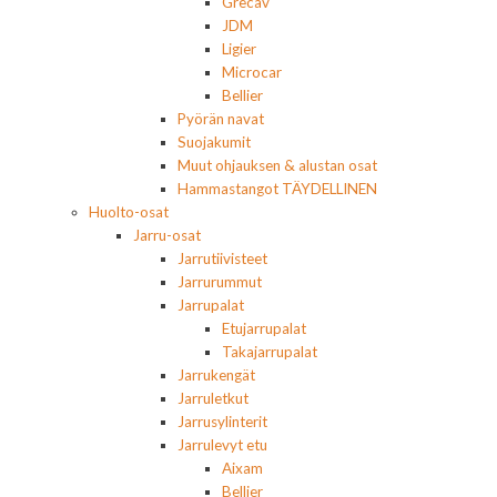
Grecav
JDM
Ligier
Microcar
Bellier
Pyörän navat
Suojakumit
Muut ohjauksen & alustan osat
Hammastangot TÄYDELLINEN
Huolto-osat
Jarru-osat
Jarrutiivisteet
Jarrurummut
Jarrupalat
Etujarrupalat
Takajarrupalat
Jarrukengät
Jarruletkut
Jarrusylinterit
Jarrulevyt etu
Aixam
Bellier