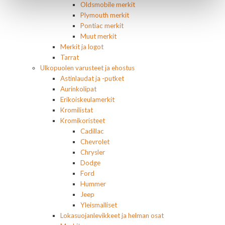
Oldsmobile merkit
Plymouth merkit
Pontiac merkit
Muut merkit
Merkit ja logot
Tarrat
Ulkopuolen varusteet ja ehostus
Astinlaudat ja -putket
Aurinkolipat
Erikoiskeulamerkit
Kromilistat
Kromikoristeet
Cadillac
Chevrolet
Chrysler
Dodge
Ford
Hummer
Jeep
Yleismalliset
Lokasuojanlevikkeet ja helman osat