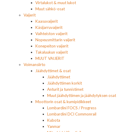
Virtalukot & muut lukot
Muut sähkö-osat
Vaijerit
Kaasuvaijerit
Käsijarruvaijerit
Vaihteiston vaijerit
Nopeusmittarin vaijerit
Konepeiton vaijerit
Takaluukun vaijerit
MUUT VAIJERIT
Voimansiirto
Jäähdyttimet & osat
Jäähdyttimet
Jäähdyttimen korkit
Anturit ja tunnistimet
Muut jäähdyttimen ja jäähdytyksen osat
Moottorin osat & kumipidikkeet
Lombardini FOCS / Progress
Lombardini DCI Commonrail
Kubota
Yanmar