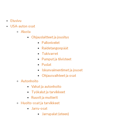
Etusivu
USA-auton osat
Alusta
Ohjauslaitteet ja jousitus
Pallonivelet
Raidetangonpäät
Tukivarret
Pumput ja tiivisteet
Puslat
Iskunvaimentimet ja jouset
Ohjausvaihteet ja osat
Autonhoito
Vahat ja autonhoito
Työkalut ja tarvikkeet
Ruuvit ja mutterit
Huolto-osat ja tarvikkeet
Jarru-osat
Jarrupalat (eteen)