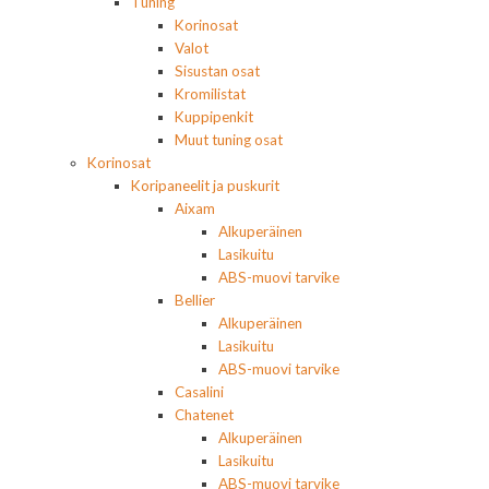
Tuning
Korinosat
Valot
Sisustan osat
Kromilistat
Kuppipenkit
Muut tuning osat
Korinosat
Koripaneelit ja puskurit
Aixam
Alkuperäinen
Lasikuitu
ABS-muovi tarvike
Bellier
Alkuperäinen
Lasikuitu
ABS-muovi tarvike
Casalini
Chatenet
Alkuperäinen
Lasikuitu
ABS-muovi tarvike