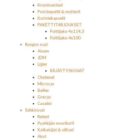
Kromivanteet
Pyöränpultit & mutterit
Koristekapselit
PAKETTITARJOUKSET
Pulttijako 4x114,3
Pulttijako 4x100
Rungon osat
Aixam
JDM
Ligier
RÄJÄYTYSKUVAT
Chatenet
Microcar
Bellier
Grecav
Casalini
Sähköosat
Releet
Pyyhkijän moottorit
Katkaisijat & viikset
Akut