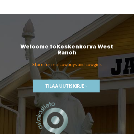
Welcome to
Koskenkorva
West
Ranch
Store for real cowboys
and cowgirls
TILAA UUTISKIRJE ›