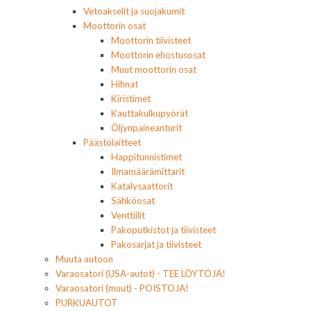
Vetoakselit ja suojakumit
Moottorin osat
Moottorin tiivisteet
Moottorin ehostusosat
Muut moottorin osat
Hihnat
Kiristimet
Kauttakulkupyörät
Öljynpaineanturit
Päästölaitteet
Happitunnistimet
Ilmamäärämittarit
Katalysaattorit
Sähköosat
Venttiilit
Pakoputkistot ja tiivisteet
Pakosarjat ja tiivisteet
Muuta autoon
Varaosatori (USA-autot) - TEE LÖYTÖJÄ!
Varaosatori (muut) - POISTOJA!
PURKUAUTOT