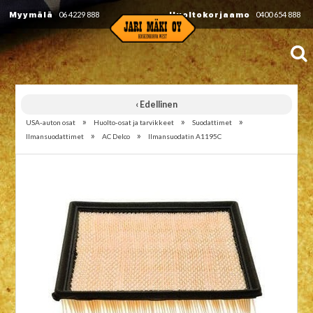
Myymälä
06 4229 888
Huoltokorjaamo
0400 654 888
‹ Edellinen
»
»
»
USA-auton osat
Huolto-osat ja tarvikkeet
Suodattimet
»
»
Ilmansuodattimet
AC Delco
Ilmansuodatin A1195C