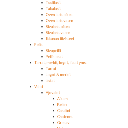
Tuulilasit
Takalasit
Oven lasit oikea
Oven lasit vasen
Sivulasit oikea
Sivulasit vasen
Ikkunan tiivisteet
Peilit
Sivupeilit
Peilin osat
Tarrat, merkit, logot, listat yms.
Tarrat
Logot & merkit
Listat
Valot
Ajovalot
Aixam
Bellier
Casalini
Chatenet
Grecav