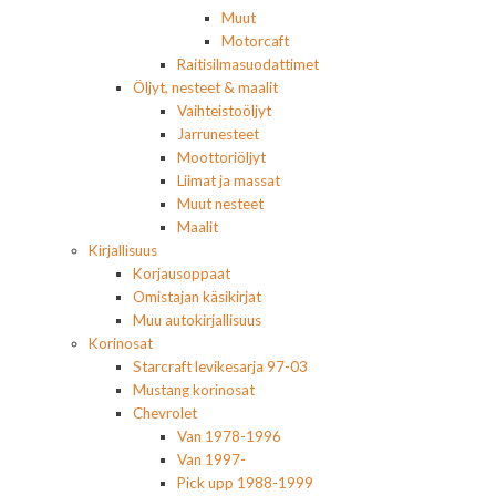
Muut
Motorcaft
Raitisilmasuodattimet
Öljyt, nesteet & maalit
Vaihteistoöljyt
Jarrunesteet
Moottoriöljyt
Liimat ja massat
Muut nesteet
Maalit
Kirjallisuus
Korjausoppaat
Omistajan käsikirjat
Muu autokirjallisuus
Korinosat
Starcraft levikesarja 97-03
Mustang korinosat
Chevrolet
Van 1978-1996
Van 1997-
Pick upp 1988-1999