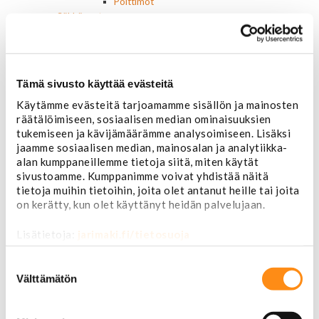
Polttimot
Sähköosat
Akut
Lasinnostin- ja keskuslukon moottorit
Laturit ja laturin osat
Laturit
Tämä sivusto käyttää evästeitä
Laturin osat
Käytämme evästeitä tarjoamamme sisällön ja mainosten
Lämmitys ja ilmastointi
räätälöimiseen, sosiaalisen median ominaisuuksien
Etuvastukset
tukemiseen ja kävijämäärämme analysoimiseen. Lisäksi
Kennot
jaamme sosiaalisen median, mainosalan ja analytiikka-
Kompressorit ja osat
alan kumppaneillemme tietoja siitä, miten käytät
Käyttöpaneelit / kytkimet
sivustoamme. Kumppanimme voivat yhdistää näitä
Moottorit
tietoja muihin tietoihin, joita olet antanut heille tai joita
Ilmastoinnin osat
on kerätty, kun olet käyttänyt heidän palvelujaan.
Muut
Ohjainlaitteet
Lisätietoja:
jarimaki.fi/tietosuoja
Startit ja startin osat
Starttimoottorit
Suostumuksen
Starttimoottorin osat
valinta
Välttämätön
Sytytysosat
Sähköosat
Ajovalokytkimet