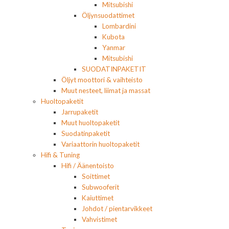
Mitsubishi
Öljynsuodattimet
Lombardini
Kubota
Yanmar
Mitsubishi
SUODATINPAKETIT
Öljyt moottori & vaihteisto
Muut nesteet, liimat ja massat
Huoltopaketit
Jarrupaketit
Muut huoltopaketit
Suodatinpaketit
Variaattorin huoltopaketit
Hifi & Tuning
Hifi / Äänentoisto
Soittimet
Subwooferit
Kaiuttimet
Johdot / pientarvikkeet
Vahvistimet