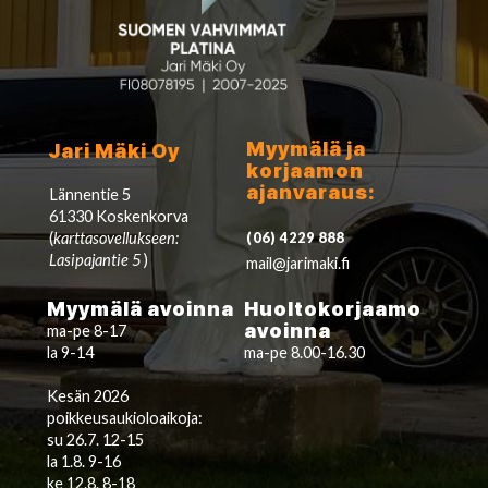
Myymälä ja
Jari Mäki Oy
korjaamon
ajanvaraus:
Lännentie 5
61330 Koskenkorva
(
karttasovellukseen:
(06) 4229 888
Lasipajantie 5
)
mail@jarimaki.fi
Myymälä avoinna
Huoltokorjaamo
avoinna
ma-pe 8-17
la 9-14
ma-pe 8.00-16.30
Kesän 2026
poikkeusaukioloaikoja:
su 26.7. 12-15
la 1.8. 9-16
ke 12.8. 8-18