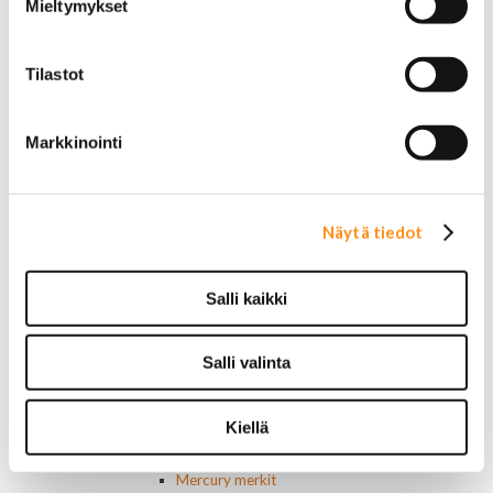
Mieltymykset
Jarruvalokytkimet
Keskuslukon kytkimet
Lasinnostimen kytkimet
Tilastot
Lämmityslaitteen osat
Muut kytkimet ja sähköosat
Nelivedon kytkimet
Markkinointi
Ovivalokykimet
Releet ja sulakkeet
Vakionopeudensäätimen osat
Tarrat, tunnukset, logot, merkit
Näytä tiedot
Alkuperäiset tarrat ja teipit
Käytetyt alkuperäismerkit
AMC merkit
Salli kaikki
Buick merkit
Cadillac merkit
Salli valinta
Chevrolet merkit
Chrysler merkit
Dodge merkit
Kiellä
Ford merkit
Lincoln merkit
Mercury merkit