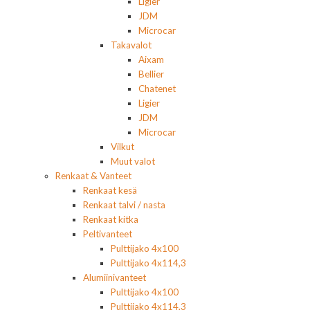
Ligier
JDM
Microcar
Takavalot
Aixam
Bellier
Chatenet
Ligier
JDM
Microcar
Vilkut
Muut valot
Renkaat & Vanteet
Renkaat kesä
Renkaat talvi / nasta
Renkaat kitka
Peltivanteet
Pulttijako 4x100
Pulttijako 4x114,3
Alumiinivanteet
Pulttijako 4x100
Pulttijako 4x114,3