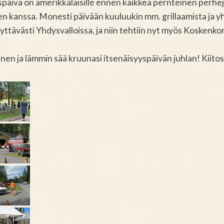
späivä on amerikkalaisille ennen kaikkea pernteinen perhej
n kanssa. Monesti päivään kuuluukin mm. grillaamista ja yh
yttävästi Yhdysvalloissa, ja niin tehtiin nyt myös Koskenkor
nen ja lämmin sää kruunasi itsenäisyyspäivän juhlan! Kiitos 