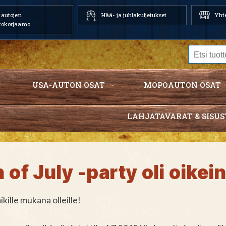
autojen
Hää- ja juhlakuljetukset
Yhte
tokorjaamo
USA-AUTON OSAT
MOPOAUTON OSAT
LAHJATAVARAT & SISUS
 of July -party oli oikei
ikille mukana olleille!