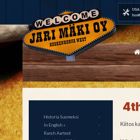
USA 
huol
4th
Historia Suomeksi
Kiitos ka
In English »
Ranch Aarteet