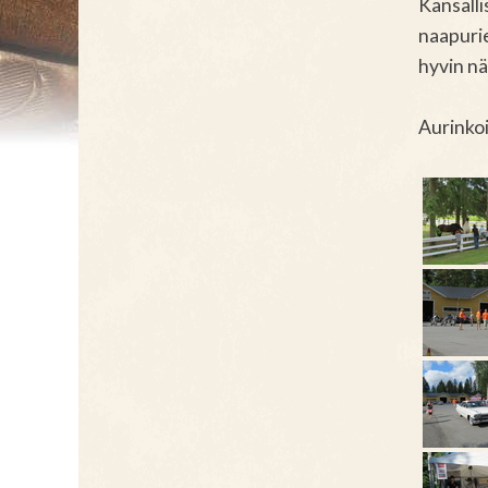
Kansalli
naapurie
hyvin nä
Aurinkoi