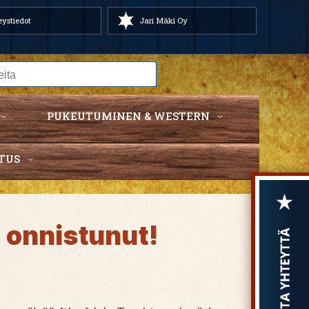
ystiedot
Jari Mäki Oy
PUKEUTUMINEN & WESTERN
TUS
n onnistunut!