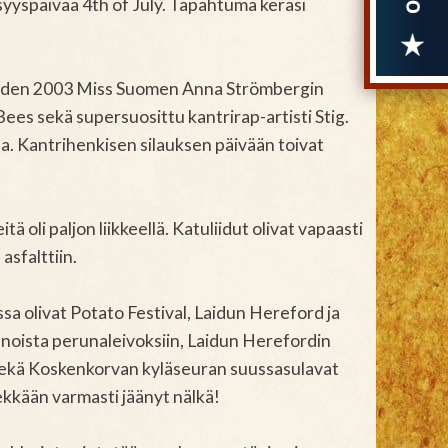
syyspäivää 4th of July. Tapahtuma keräsi
vuoden 2003 Miss Suomen Anna Strömbergin
Bees sekä supersuosittu kantrirap-artisti Stig.
a. Kantrihenkisen silauksen päivään toivat
tä oli paljon liikkeellä. Katuliidut olivat vapaasti
asfalttiin.
a olivat Potato Festival, Laidun Hereford ja
noista perunaleivoksiin, Laidun Herefordin
, sekä Koskenkorvan kyläseuran suussasulavat
lekkään varmasti jäänyt nälkä!