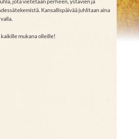
uhla, jota vietetään perheen, ystävien ja
dessätekemistä. Kansallispäivää juhlitaan aina
valla.
kaikille mukana olleille!