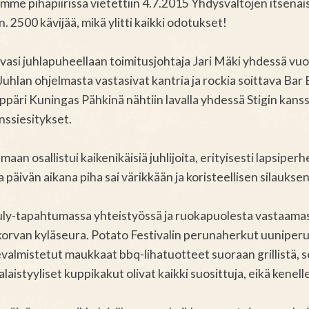
mme pihapiirissä vietettiin 4.7.2015 Yhdysvaltojen itsenäi
 n. 2500 kävijää, mikä ylitti kaikki odotukset!
avasi juhlapuheellaan toimitusjohtaja Jari Mäki yhdessä 
Juhlan ohjelmasta vastasivat kantria ja rockia soittava Bar 
päri Kuningas Pähkinä nähtiin lavalla yhdessä Stigin kanss
nssiesitykset.
an osallistui kaikenikäisiä juhlijoita, erityisesti lapsiperhei
ja päivän aikana piha sai värikkään ja koristeellisen silauksen 
uly-tapahtumassa yhteistyössä ja ruokapuolesta vastaamass
orvan kyläseura. Potato Festivalin perunaherkut uuniperu
sevalmistetut maukkaat bbq-lihatuotteet suoraan grillistä
laistyyliset kuppikakut olivat kaikki suosittuja, eikä kenel