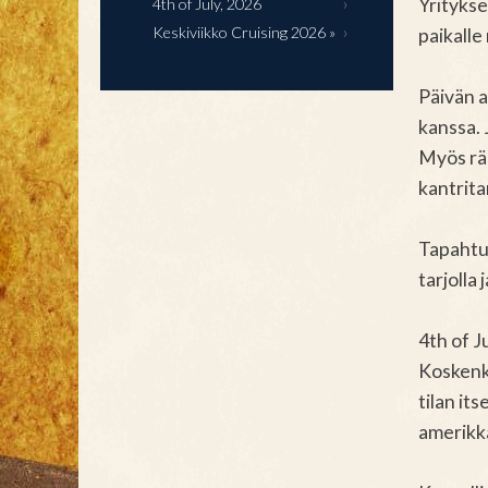
Yritykse
4th of July, 2026
Keskiviikko Cruising 2026 »
paikalle
Päivän 
kanssa. 
Myös räp
kantrita
Tapahtuma
tarjolla 
4th of J
Koskenk
tilan it
amerikka