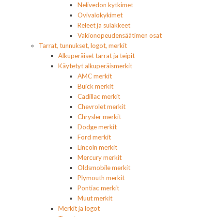
Nelivedon kytkimet
Ovivalokykimet
Releet ja sulakkeet
Vakionopeudensäätimen osat
Tarrat, tunnukset, logot, merkit
Alkuperäiset tarrat ja teipit
Käytetyt alkuperäismerkit
AMC merkit
Buick merkit
Cadillac merkit
Chevrolet merkit
Chrysler merkit
Dodge merkit
Ford merkit
Lincoln merkit
Mercury merkit
Oldsmobile merkit
Plymouth merkit
Pontiac merkit
Muut merkit
Merkit ja logot