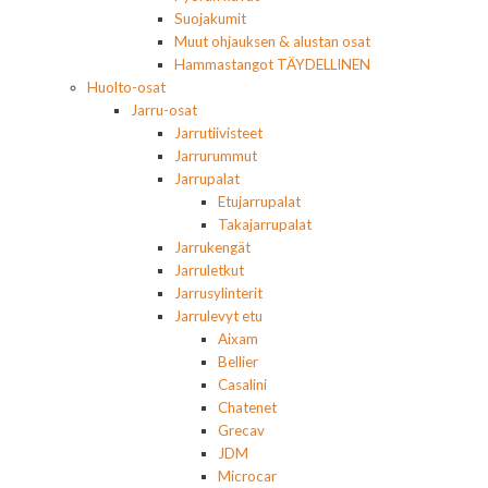
Suojakumit
Muut ohjauksen & alustan osat
Hammastangot TÄYDELLINEN
Huolto-osat
Jarru-osat
Jarrutiivisteet
Jarrurummut
Jarrupalat
Etujarrupalat
Takajarrupalat
Jarrukengät
Jarruletkut
Jarrusylinterit
Jarrulevyt etu
Aixam
Bellier
Casalini
Chatenet
Grecav
JDM
Microcar