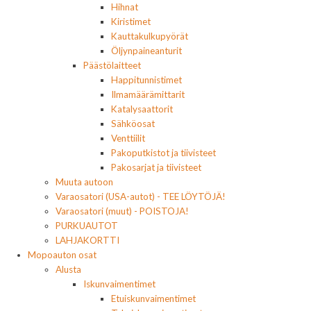
Hihnat
Kiristimet
Kauttakulkupyörät
Öljynpaineanturit
Päästölaitteet
Happitunnistimet
Ilmamäärämittarit
Katalysaattorit
Sähköosat
Venttiilit
Pakoputkistot ja tiivisteet
Pakosarjat ja tiivisteet
Muuta autoon
Varaosatori (USA-autot) - TEE LÖYTÖJÄ!
Varaosatori (muut) - POISTOJA!
PURKUAUTOT
LAHJAKORTTI
Mopoauton osat
Alusta
Iskunvaimentimet
Etuiskunvaimentimet