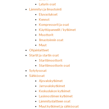
Laturin osat
Lämmitys ja ilmastointi
Etuvastukset
Kennot
Kompressorit ja osat
Käyttöpaneelit / kytkimet
Moottorit
Ilmastoinnin osat
Muut
Ohjainlaitteet
Startit ja startin osat
Starttimoottorit
Starttimoottorin osat
Sytytysosat
Sähköosat
Ajovalokytkimet
Jarruvalokytkimet
Keskuslukon kytkimet
Lasinnostimen kytkimet
Lämmityslaitteen osat
Muut kytkimet ja sähköosat