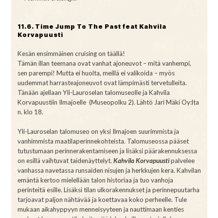
11.6. Time Jump To The Past feat Kahvila
Korvapuusti
Kesän ensimmäinen cruising on täällä!
Tämän illan teemana ovat vanhat ajoneuvot – mitä vanhempi,
sen parempi! Mutta ei huolta, meillä ei valikoida – myös
uudemmat harrasteajoneuvot ovat lämpimästi tervetulleita.
Tänään ajellaan Yli-Lauroselan talomuseolle ja Kahvila
Korvapuustiin Ilmajoelle (Museopolku 2). Lähtö Jari Mäki Oy:lta
n. klo 18.
Yli-Lauroselan talomuseo on yksi Ilmajoen suurimmista ja
vanhimmista maatilaperinnekohteista. Talomuseossa pääset
tutustumaan perinnerakentamiseen ja lisäksi päärakennuksessa
on esillä vaihtuvat taidenäyttelyt.
Kahvila Korvapuusti
palvelee
vanhassa navetassa runsaiden nisujen ja herkkujen kera. Kahvilan
emäntä kertoo mielellään talon historiaa ja tuo vanhoja
perinteitä esille. Lisäksi tilan ulkorakennukset ja perinnepuutarha
tarjoavat paljon nähtävää ja koettavaa koko perheelle. Tule
mukaan aikahyppyyn menneisyyteen ja nauttimaan kenties