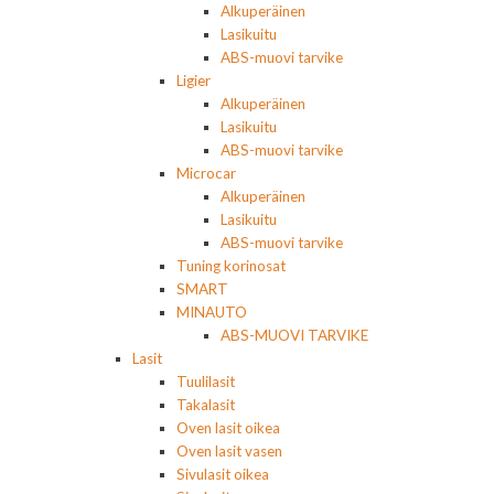
Alkuperäinen
Lasikuitu
ABS-muovi tarvike
Ligier
Alkuperäinen
Lasikuitu
ABS-muovi tarvike
Microcar
Alkuperäinen
Lasikuitu
ABS-muovi tarvike
Tuning korinosat
SMART
MINAUTO
ABS-MUOVI TARVIKE
Lasit
Tuulilasit
Takalasit
Oven lasit oikea
Oven lasit vasen
Sivulasit oikea