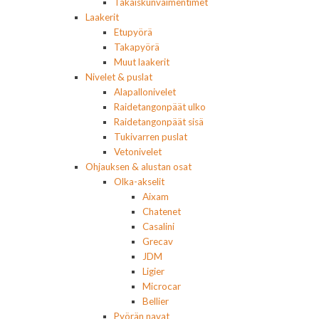
Takaiskunvaimentimet
Laakerit
Etupyörä
Takapyörä
Muut laakerit
Nivelet & puslat
Alapallonivelet
Raidetangonpäät ulko
Raidetangonpäät sisä
Tukivarren puslat
Vetonivelet
Ohjauksen & alustan osat
Olka-akselit
Aixam
Chatenet
Casalini
Grecav
JDM
Ligier
Microcar
Bellier
Pyörän navat