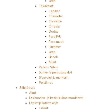
Jeep
Takavalot
Cadillac
Chevrolet
Corvette
Chrysler
Dodge
Ford P/U
Ford muut
Hummer
Jeep
Lincoln
Muut
Parkit / Vilkut
Sumu- ja peruutusvalot
Sivuvalot ja markerit
Polttimot
Sähköosat
Akut
Lasinnostin- ja keskuslukon moottorit
Laturit ja laturin osat
Laturit