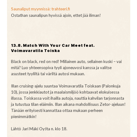
Saunaliput myynnissä: trahteeri.fi
Ostathan saunalipun hyvissä ajoin, ettet jää iliman!
13.8. Match With Your Car Meet feat.
Voimavaratila Toiska
Black on black, red on red! Millainen auto, sellainen kuski – vai
mitä? Luo yhteensopiva tyyli ajoneuvosi kanssa ja valitse
asusteet tyyliltä tai väriltä autosi mukaan.
Illan cruising-ajelu suuntaa Voimavaratila Toiskaan (Palonkuja
10), jossa jenkkiautot ja maalaismiljöö kohtaavat elokuisessa
illassa. Toiskassa voit ihailla autoja, nauttia kahvilan tarjonnasta
ja tutustua tilan eläimiin. Illan aikana mahdollisuus Zetor-ajeluun!
Tänään erityisesti kannattaa ottaa mukaan perheen
pienimmätkin!
Lähtö Jari Mäki Oy:lta n. klo 18.