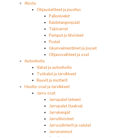
Alusta
Ohjauslaitteet ja jousitus
Pallonivelet
Raidetangonpäät
Tukivarret
Pumput ja tiivisteet
Puslat
Iskunvaimentimet ja jouset
Ohjausvaihteet ja osat
Autonhoito
Vahat ja autonhoito
Työkalut ja tarvikkeet
Ruuvit ja mutterit
Huolto-osat ja tarvikkeet
Jarru-osat
Jarrupalat (eteen)
Jarrupalat (taakse)
Jarrukengät
Jarrutiivisteet
Jarrusylinterit ja satulat
Jarrurummut