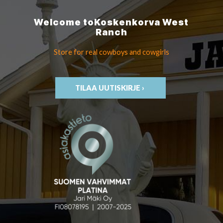
Welcome to
Koskenkorva
West
Ranch
Store for real cowboys
and cowgirls
TILAA UUTISKIRJE ›