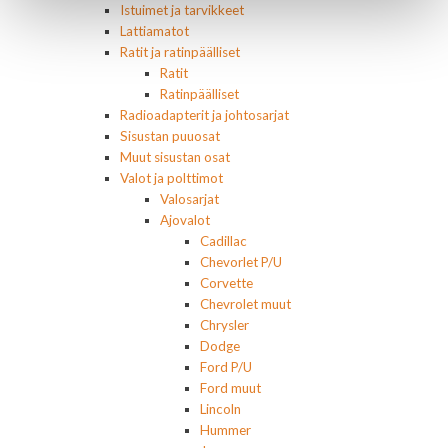
Istuimet ja tarvikkeet
Lattiamatot
Ratit ja ratinpäälliset
Ratit
Ratinpäälliset
Radioadapterit ja johtosarjat
Sisustan puuosat
Muut sisustan osat
Valot ja polttimot
Valosarjat
Ajovalot
Cadillac
Chevorlet P/U
Corvette
Chevrolet muut
Chrysler
Dodge
Ford P/U
Ford muut
Lincoln
Hummer