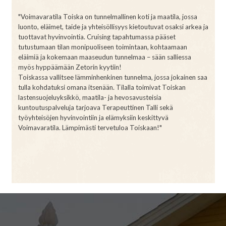
"Voimavaratila Toiska on tunnelmallinen koti ja maatila, jossa
luonto, eläimet, taide ja yhteisöllisyys kietoutuvat osaksi arkea ja
tuottavat hyvinvointia. Cruising tapahtumassa pääset
tutustumaan tilan monipuoliseen toimintaan, kohtaamaan
eläimiä ja kokemaan maaseudun tunnelmaa – sään salliessa
myös hyppäämään Zetorin kyytiin!
Toiskassa vallitsee lämminhenkinen tunnelma, jossa jokainen saa
tulla kohdatuksi omana itsenään. Tilalla toimivat Toiskan
lastensuojeluyksikkö, maatila- ja hevosavusteisia
kuntoutuspalveluja tarjoava Terapeuttinen Talli sekä
työyhteisöjen hyvinvointiin ja elämyksiin keskittyvä
Voimavaratila. Lämpimästi tervetuloa Toiskaan!"