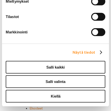
Mieltymykset
Renkaat 15"
Renkaat 16"
Renkaat 16,5"
Tilastot
Renkaat 17"
Renkaat 18"
Renkaat 20"
Markkinointi
Renkaat 22"
Renkaat 24"
Vanteet ja tarvikkeet
Pölykapselit, keskiöt, spinnerit
Näytä tiedot
Vannetarvikkeet
14 tuumaiset vanteet
15 tuumaiset vanteet
Salli kaikki
16 tuumaiset vanteet
17 tuumaiset vanteet
Salli valinta
18 tuumaiset vanteet
20 tuumaiset vanteet
22 tuumaiset vanteet
Kiellä
24 tuumaiset vanteet
Sisusta
Ehosteet