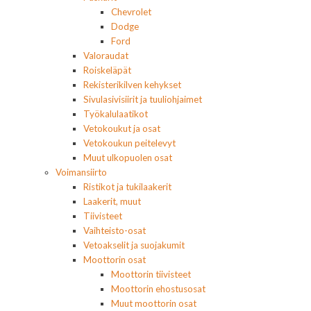
Chevrolet
Dodge
Ford
Valoraudat
Roiskeläpät
Rekisterikilven kehykset
Sivulasivisiirit ja tuuliohjaimet
Työkalulaatikot
Vetokoukut ja osat
Vetokoukun peitelevyt
Muut ulkopuolen osat
Voimansiirto
Ristikot ja tukilaakerit
Laakerit, muut
Tiivisteet
Vaihteisto-osat
Vetoakselit ja suojakumit
Moottorin osat
Moottorin tiivisteet
Moottorin ehostusosat
Muut moottorin osat