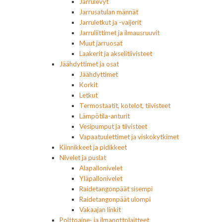
Jarrulevyt
Jarrusatulan männät
Jarruletkut ja -vaijerit
Jarruliittimet ja ilmausruuvit
Muut jarruosat
Laakerit ja akselitiivisteet
Jäähdyttimet ja osat
Jäähdyttimet
Korkit
Letkut
Termostaatit, kotelot, tiivisteet
Lämpötila-anturit
Vesipumput ja tiivisteet
Vapaatuulettimet ja viskokytkimet
Kiinnikkeet ja pidikkeet
Nivelet ja puslat
Alapallonivelet
Yläpallonivelet
Raidetangonpäät sisempi
Raidetangonpäät ulompi
Vakaajan linkit
Polttoaine- ja ilmanottolaitteet