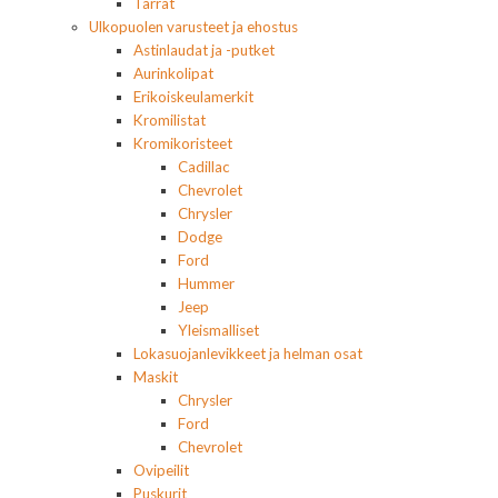
Tarrat
Ulkopuolen varusteet ja ehostus
Astinlaudat ja -putket
Aurinkolipat
Erikoiskeulamerkit
Kromilistat
Kromikoristeet
Cadillac
Chevrolet
Chrysler
Dodge
Ford
Hummer
Jeep
Yleismalliset
Lokasuojanlevikkeet ja helman osat
Maskit
Chrysler
Ford
Chevrolet
Ovipeilit
Puskurit