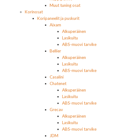
Muut tuning osat
Korinosat
Koripaneelit ja puskurit
Aixam
Alkuperäinen
Lasikuitu
ABS-muovi tarvike
Bellier
Alkuperäinen
Lasikuitu
ABS-muovi tarvike
Casalini
Chatenet
Alkuperäinen
Lasikuitu
ABS-muovi tarvike
Grecav
Alkuperäinen
Lasikuitu
ABS-muovi tarvike
JDM