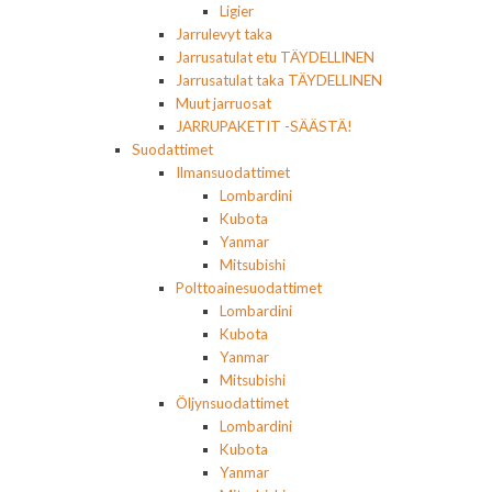
Ligier
Jarrulevyt taka
Jarrusatulat etu TÄYDELLINEN
Jarrusatulat taka TÄYDELLINEN
Muut jarruosat
JARRUPAKETIT -SÄÄSTÄ!
Suodattimet
Ilmansuodattimet
Lombardini
Kubota
Yanmar
Mitsubishi
Polttoainesuodattimet
Lombardini
Kubota
Yanmar
Mitsubishi
Öljynsuodattimet
Lombardini
Kubota
Yanmar