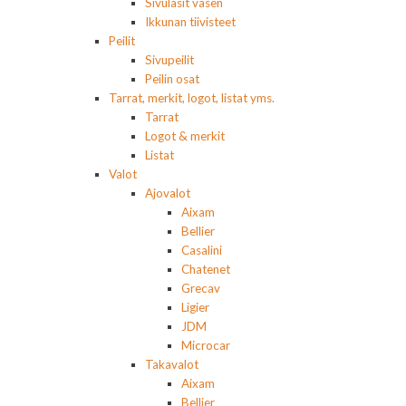
Sivulasit vasen
Ikkunan tiivisteet
Peilit
Sivupeilit
Peilin osat
Tarrat, merkit, logot, listat yms.
Tarrat
Logot & merkit
Listat
Valot
Ajovalot
Aixam
Bellier
Casalini
Chatenet
Grecav
Ligier
JDM
Microcar
Takavalot
Aixam
Bellier