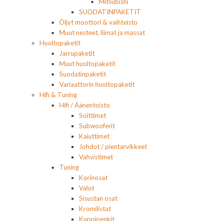
Mitsubishi
SUODATINPAKETIT
Öljyt moottori & vaihteisto
Muut nesteet, liimat ja massat
Huoltopaketit
Jarrupaketit
Muut huoltopaketit
Suodatinpaketit
Variaattorin huoltopaketit
Hifi & Tuning
Hifi / Äänentoisto
Soittimet
Subwooferit
Kaiuttimet
Johdot / pientarvikkeet
Vahvistimet
Tuning
Korinosat
Valot
Sisustan osat
Kromilistat
Kuppipenkit