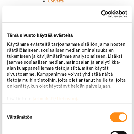
Corvette
Chevrolet muut
Ford
Dodge
Chrysler
Pontiac
Tämä sivusto käyttää evästeitä
Buick
Käytämme evästeitä tarjoamamme sisällön ja mainosten
Jeep
räätälöimiseen, sosiaalisen median ominaisuuksien
Lasit, ikkunatarvikkeet
tukemiseen ja kävijämäärämme analysoimiseen. Lisäksi
Sivulasit/takalasit
jaamme sosiaalisen median, mainosalan ja analytiikka-
Tuulilasit
alan kumppaneillemme tietoja siitä, miten käytät
Tuulilasin pyyhkijän osat
sivustoamme. Kumppanimme voivat yhdistää näitä
Pyyhkijänsulat
tietoja muihin tietoihin, joita olet antanut heille tai joita
Sivulasivisiirit ja tuuliohjaimet
on kerätty, kun olet käyttänyt heidän palvelujaan.
Lavatarvikkeet PickUp:eihin
Lavatarvikkeet
Lisätietoja:
jarimaki.fi/tietosuoja
Lavakatteet Pick Up:eihin
Renkaat ja vanteet
Suostumuksen
Renkaat ja tarvikkeet
valinta
Välttämätön
Varapyörätelineet
Venttiilinhatut
Renkaat 14"