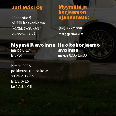
Myymälä ja
Jari Mäki Oy
korjaamon
ajanvaraus:
Lännentie 5
61330 Koskenkorva
(
karttasovellukseen:
(06) 4229 888
Lasipajantie 5
)
mail@jarimaki.fi
Myymälä avoinna
Huoltokorjaamo
avoinna
ma-pe 8-17
la 9-14
ma-pe 8.00-16.30
Kesän 2026
poikkeusaukioloaikoja:
su 26.7. 12-15
la 1.8. 9-16
ke 12.8. 8-18