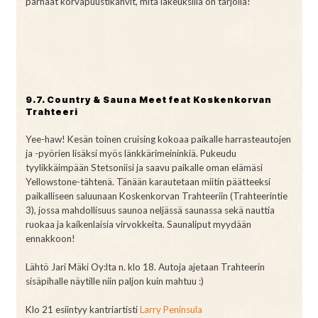
parhaat korvapuustikahvit, mitä lakeuksilla on tarjolla!
9.7. Country & Sauna Meet feat Koskenkorvan
Trahteeri
Yee-haw! Kesän toinen cruising kokoaa paikalle harrasteautojen
ja -pyörien lisäksi myös länkkärimeininkiä. Pukeudu
tyylikkäimpään Stetsoniisi ja saavu paikalle oman elämäsi
Yellowstone-tähtenä. Tänään karautetaan miitin päätteeksi
paikalliseen saluunaan Koskenkorvan Trahteeriin (Trahteerintie
3), jossa mahdollisuus saunoa neljässä saunassa sekä nauttia
ruokaa ja kaikenlaisia virvokkeita. Saunaliput myydään
ennakkoon!
Lähtö Jari Mäki Oy:lta n. klo 18. Autoja ajetaan Trahteerin
sisäpihalle näytille niin paljon kuin mahtuu :)
Klo 21 esiintyy kantriartisti
Larry Peninsula