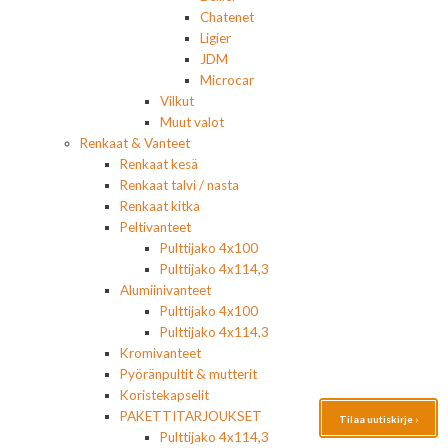
Chatenet
Ligier
JDM
Microcar
Vilkut
Muut valot
Renkaat & Vanteet
Renkaat kesä
Renkaat talvi / nasta
Renkaat kitka
Peltivanteet
Pulttijako 4x100
Pulttijako 4x114,3
Alumiinivanteet
Pulttijako 4x100
Pulttijako 4x114,3
Kromivanteet
Pyöränpultit & mutterit
Koristekapselit
PAKETTITARJOUKSET
Tilaa uutiskirje ›
Pulttijako 4x114,3