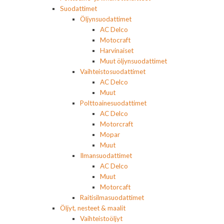
Suodattimet
Öljynsuodattimet
AC Delco
Motocraft
Harvinaiset
Muut öljynsuodattimet
Vaihteistosuodattimet
AC Delco
Muut
Polttoainesuodattimet
AC Delco
Motorcraft
Mopar
Muut
Ilmansuodattimet
AC Delco
Muut
Motorcaft
Raitisilmasuodattimet
Öljyt, nesteet & maalit
Vaihteistoöljyt