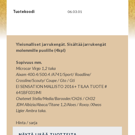
Tuotekoodi
06.03.01
Yleismalliset jarrukengät. Sisältää jarrukengät
molemmille puolille (4kpl)
Sopivuus mm.
Microcar Virgo 1,2 taka
Aixam 400.4/500.4 /A741/Sport/ Roadline/
Crossline/Scouty/ Coupe / Gto / Gti
EI SENSATION MALLISTO 2016+ TILAA TUOTE #
641BF031IMI
Chatenet Stella/Media/Barooder/CH26 / CH32
JDM Albizia/Abaca/Titane 1,2/Aloes / Roxsy /Xheos
Ligier Ambra taka.
Hinta / sarja
NÄYTÄ LISÄÄ TUOTTEITA