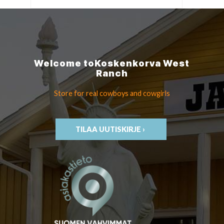
Welcome to
Koskenkorva
West
Ranch
Store for real cowboys
and cowgirls
TILAA UUTISKIRJE ›