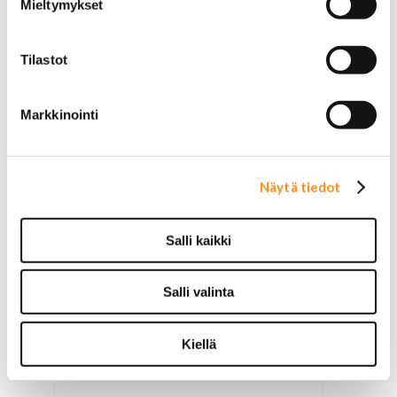
Mieltymykset
Tilastot
Markkinointi
Näytä tiedot
Vaihtoehtoja
Salli kaikki
Takaiskunvaimennin Aixam 1997-2010
Salli valinta
ALK.
95,00 €
Kiellä