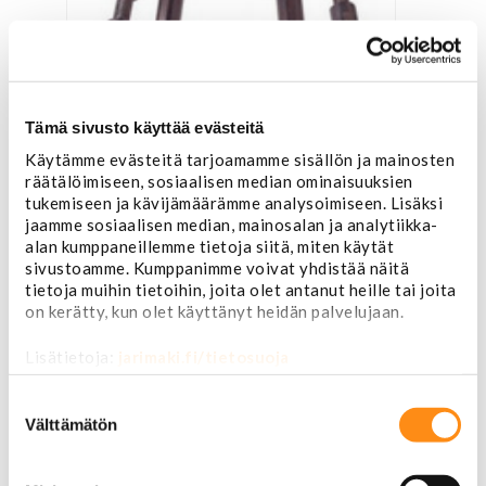
Tämä sivusto käyttää evästeitä
Käytämme evästeitä tarjoamamme sisällön ja mainosten
Käsijarruvaijeri JDM Abaca
räätälöimiseen, sosiaalisen median ominaisuuksien
tukemiseen ja kävijämäärämme analysoimiseen. Lisäksi
jaamme sosiaalisen median, mainosalan ja analytiikka-
105,00 €
alan kumppaneillemme tietoja siitä, miten käytät
sivustoamme. Kumppanimme voivat yhdistää näitä
tietoja muihin tietoihin, joita olet antanut heille tai joita
Tämän tuotteen ostaneet
on kerätty, kun olet käyttänyt heidän palvelujaan.
ostivat myös
Lisätietoja:
jarimaki.fi/tietosuoja
Suostumuksen
valinta
Välttämätön