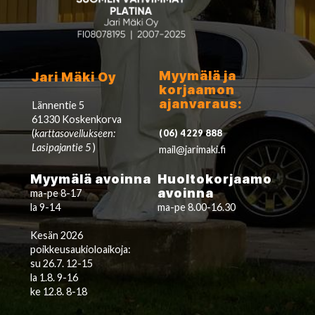
Myymälä ja
Jari Mäki Oy
korjaamon
ajanvaraus:
Lännentie 5
61330 Koskenkorva
(
karttasovellukseen:
(06) 4229 888
Lasipajantie 5
)
mail@jarimaki.fi
Myymälä avoinna
Huoltokorjaamo
avoinna
ma-pe 8-17
la 9-14
ma-pe 8.00-16.30
Kesän 2026
poikkeusaukioloaikoja:
su 26.7. 12-15
la 1.8. 9-16
ke 12.8. 8-18