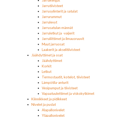
Jarrukengät
Jarrutiivisteet
Jarrusylinterit ja satulat
Jarrurummut
Jarrulevyt
Jarrusatulan männät
Jarruletkut ja -vaijerit
Jarruliittimet ja ilmausruuvit
Muut jarruosat
Laakerit ja akselitiivisteet
Jäähdyttimet ja osat
Jäähdyttimet
Korkit
Letkut
Termostaatit, kotelot, tiivisteet
Lämpötila-anturit
Vesipumput ja tiivisteet
Vapaatuulettimet ja viskokytkimet
Kiinnikkeet ja pidikkeet
Nivelet ja puslat
Alapallonivelet
Yläpallonivelet