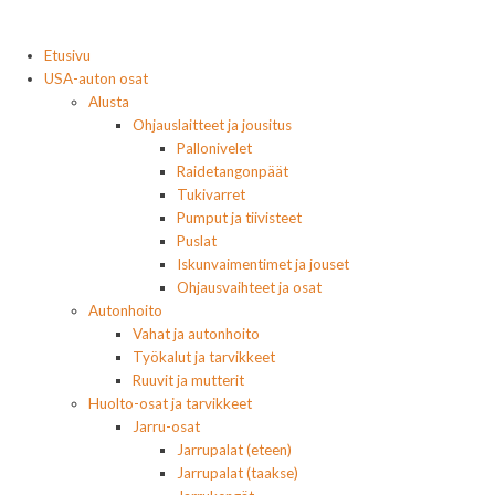
Etusivu
USA-auton osat
Alusta
Ohjauslaitteet ja jousitus
Pallonivelet
Raidetangonpäät
Tukivarret
Pumput ja tiivisteet
Puslat
Iskunvaimentimet ja jouset
Ohjausvaihteet ja osat
Autonhoito
Vahat ja autonhoito
Työkalut ja tarvikkeet
Ruuvit ja mutterit
Huolto-osat ja tarvikkeet
Jarru-osat
Jarrupalat (eteen)
Jarrupalat (taakse)