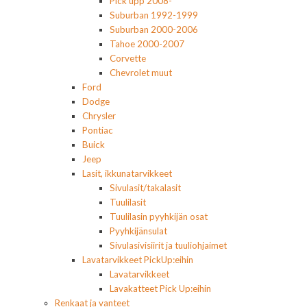
Pick upp 2008-
Suburban 1992-1999
Suburban 2000-2006
Tahoe 2000-2007
Corvette
Chevrolet muut
Ford
Dodge
Chrysler
Pontiac
Buick
Jeep
Lasit, ikkunatarvikkeet
Sivulasit/takalasit
Tuulilasit
Tuulilasin pyyhkijän osat
Pyyhkijänsulat
Sivulasivisiirit ja tuuliohjaimet
Lavatarvikkeet PickUp:eihin
Lavatarvikkeet
Lavakatteet Pick Up:eihin
Renkaat ja vanteet