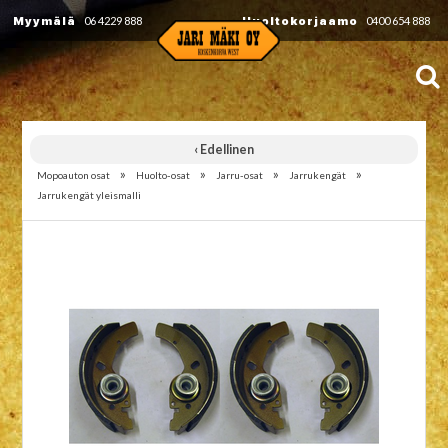
Myymälä
06 4229 888
Huoltokorjaamo
0400 654 888
‹ Edellinen
»
»
»
»
Mopoauton osat
Huolto-osat
Jarru-osat
Jarrukengät
Jarrukengät yleismalli