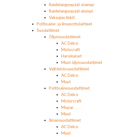
Raidetangonpäät sisempi
Raidetangonpäät ulompi
Vakaajan linkit
Polttoaine- ja ilmanottolaitteet
Suodattimet
Öljynsuodattimet
AC Delco
Motocraft
Harvinaiset
Muut öljynsuodattimet
Vaihteistosuodattimet
AC Delco
Muut
Polttoainesuodattimet
AC Delco
Motorcraft
Mopar
Muut
Ilmansuodattimet
AC Delco
Muut