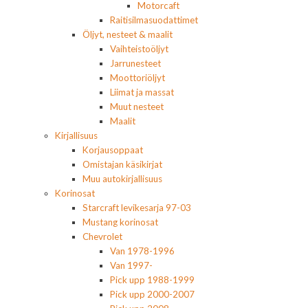
Motorcaft
Raitisilmasuodattimet
Öljyt, nesteet & maalit
Vaihteistoöljyt
Jarrunesteet
Moottoriöljyt
Liimat ja massat
Muut nesteet
Maalit
Kirjallisuus
Korjausoppaat
Omistajan käsikirjat
Muu autokirjallisuus
Korinosat
Starcraft levikesarja 97-03
Mustang korinosat
Chevrolet
Van 1978-1996
Van 1997-
Pick upp 1988-1999
Pick upp 2000-2007