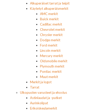
Alkuperäiset tarrat ja teipit
Käytetyt alkuperäismerkit
AMC merkit
Buick merkit
Cadillac merkit
Chevrolet merkit
Chrysler merkit
Dodge merkit
Ford merkit
Lincoln merkit
Mercury merkit
Oldsmobile merkit
Plymouth merkit
Pontiac merkit
Muut merkit
Merkit ja logot
Tarrat
Ulkopuolen varusteet ja ehostus
Astinlaudat ja -putket
Aurinkolipat
Erikoiskeulamerkit