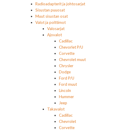
Radioadapterit ja johtosarjat
Sisustan puuosat
Muut sisustan osat
Valot ja polttimot
Valosarjat
Ajovalot
Cadillac
Chevorlet P/U
Corvette
Chevrolet muut
Chrysler
Dodge
Ford P/U
Ford muut
Lincoln
Hummer
Jeep
Takavalot
Cadillac
Chevrolet
Corvette