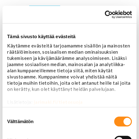
Tämä sivusto käyttää evästeitä
Käytämme evästeitä tarjoamamme sisällön ja mainosten
räätälöimiseen, sosiaalisen median ominaisuuksien
tukemiseen ja kävijämäärämme analysoimiseen. Lisäksi
jaamme sosiaalisen median, mainosalan ja analytiikka-
alan kumppaneillemme tietoja siitä, miten käytät
sivustoamme. Kumppanimme voivat yhdistää näitä
tietoja muihin tietoihin, joita olet antanut heille tai joita
on kerätty, kun olet käyttänyt heidän palvelujaan.
Etusivu
Lisätietoja:
jarimaki.fi/tietosuoja
USA-auton osat
Alusta
Suostumuksen
Ohjauslaitteet ja jousitus
valinta
Välttämätön
Pallonivelet
Raidetangonpäät
Tukivarret