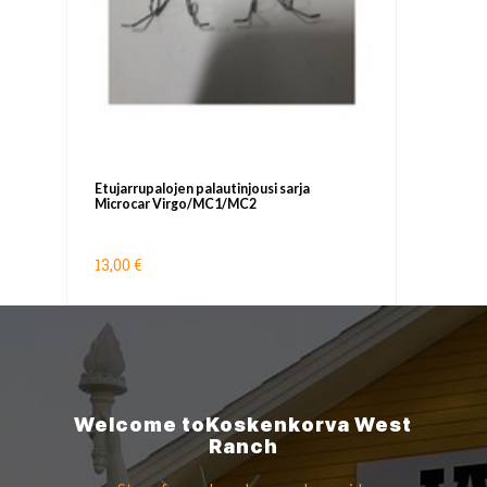
Etujarrupalojen palautinjousi sarja
Microcar Virgo/MC1/MC2
13,00 €
Welcome to
Koskenkorva
West
Ranch