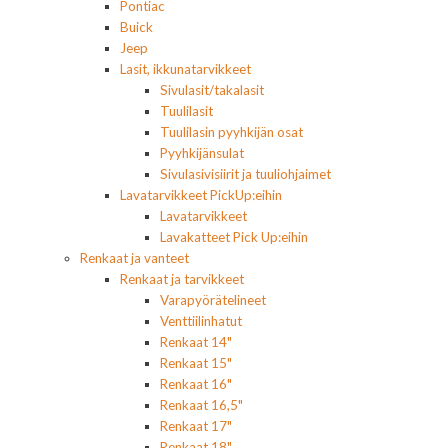
Pontiac
Buick
Jeep
Lasit, ikkunatarvikkeet
Sivulasit/takalasit
Tuulilasit
Tuulilasin pyyhkijän osat
Pyyhkijänsulat
Sivulasivisiirit ja tuuliohjaimet
Lavatarvikkeet PickUp:eihin
Lavatarvikkeet
Lavakatteet Pick Up:eihin
Renkaat ja vanteet
Renkaat ja tarvikkeet
Varapyörätelineet
Venttiilinhatut
Renkaat 14"
Renkaat 15"
Renkaat 16"
Renkaat 16,5"
Renkaat 17"
Renkaat 18"