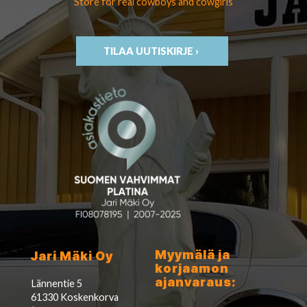
Store for real cowboys
and cowgirls
TILAA UUTISKIRJE ›
Myymälä ja
Jari Mäki Oy
korjaamon
ajanvaraus:
Lännentie 5
61330 Koskenkorva