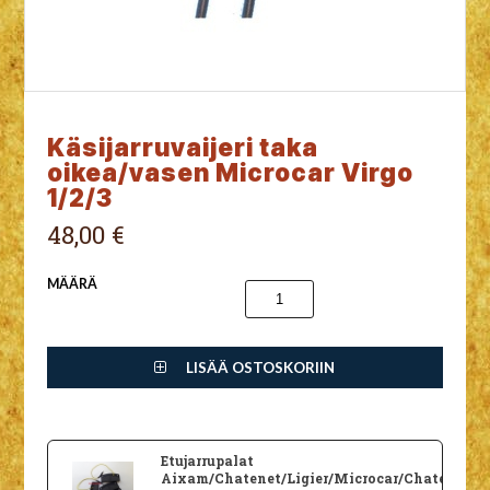
Käsijarruvaijeri taka
oikea/vasen Microcar Virgo
1/2/3
48,00 €
MÄÄRÄ
LISÄÄ OSTOSKORIIN
Etujarrupalat
Aixam/Chatenet/Ligier/Microcar/Chatenet/Ca