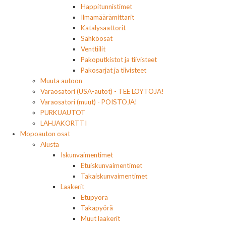
Happitunnistimet
Ilmamäärämittarit
Katalysaattorit
Sähköosat
Venttiilit
Pakoputkistot ja tiivisteet
Pakosarjat ja tiivisteet
Muuta autoon
Varaosatori (USA-autot) - TEE LÖYTÖJÄ!
Varaosatori (muut) - POISTOJA!
PURKUAUTOT
LAHJAKORTTI
Mopoauton osat
Alusta
Iskunvaimentimet
Etuiskunvaimentimet
Takaiskunvaimentimet
Laakerit
Etupyörä
Takapyörä
Muut laakerit