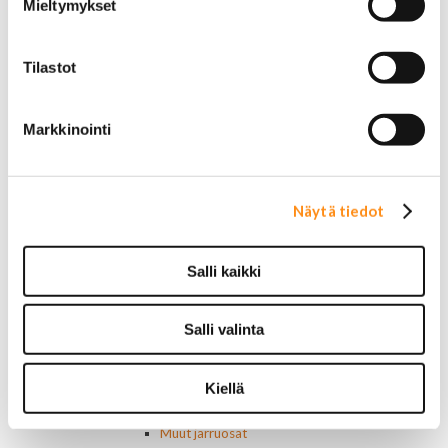
Mieltymykset
Pumput ja tiivisteet
Puslat
Iskunvaimentimet ja jouset
Tilastot
Ohjausvaihteet ja osat
Autonhoito
Vahat ja autonhoito
Markkinointi
Työkalut ja tarvikkeet
Ruuvit ja mutterit
Huolto-osat ja tarvikkeet
Jarru-osat
Näytä tiedot
Jarrupalat (eteen)
Jarrupalat (taakse)
Jarrukengät
Salli kaikki
Jarrutiivisteet
Jarrusylinterit ja satulat
Jarrurummut
Salli valinta
Jarrulevyt
Jarrusatulan männät
Kiellä
Jarruletkut ja -vaijerit
Jarruliittimet ja ilmausruuvit
Muut jarruosat