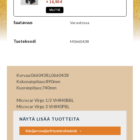
+ 14,90 €
Saatavuus
Varastossa
Tuotekoodi
M0660438
Korvaa:0660438,L0660438
Kokonaispituus:890mm
Kuorenpituus:740mm
Microcar Virgo 1/2 VH840BBL
Microcar Virgo 3 VH840PBL
NÄYTÄ LISÄÄ TUOTTEITA
Käsijarruvaijerit tuoteryhmästä