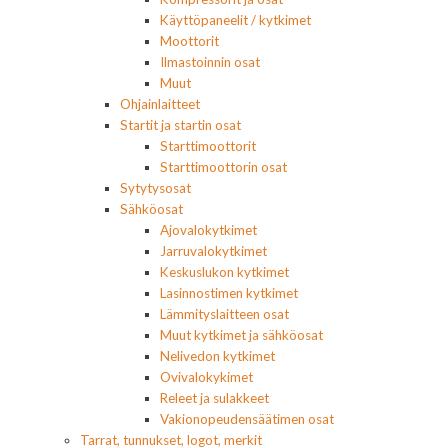
Käyttöpaneelit / kytkimet
Moottorit
Ilmastoinnin osat
Muut
Ohjainlaitteet
Startit ja startin osat
Starttimoottorit
Starttimoottorin osat
Sytytysosat
Sähköosat
Ajovalokytkimet
Jarruvalokytkimet
Keskuslukon kytkimet
Lasinnostimen kytkimet
Lämmityslaitteen osat
Muut kytkimet ja sähköosat
Nelivedon kytkimet
Ovivalokykimet
Releet ja sulakkeet
Vakionopeudensäätimen osat
Tarrat, tunnukset, logot, merkit