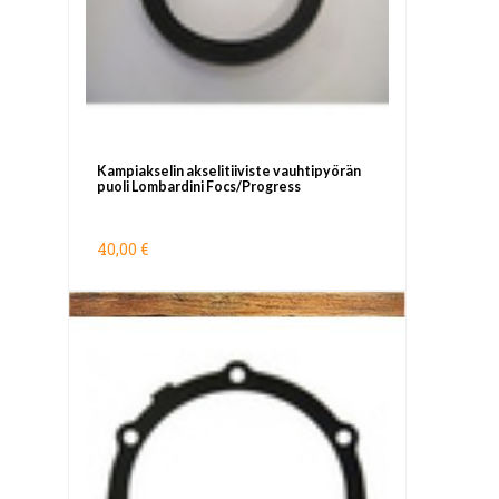
Kampiakselin akselitiiviste vauhtipyörän
puoli Lombardini Focs/Progress
40,00 €