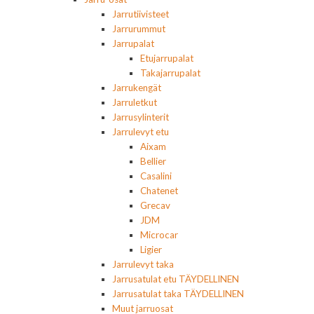
Jarrutiivisteet
Jarrurummut
Jarrupalat
Etujarrupalat
Takajarrupalat
Jarrukengät
Jarruletkut
Jarrusylinterit
Jarrulevyt etu
Aixam
Bellier
Casalini
Chatenet
Grecav
JDM
Microcar
Ligier
Jarrulevyt taka
Jarrusatulat etu TÄYDELLINEN
Jarrusatulat taka TÄYDELLINEN
Muut jarruosat