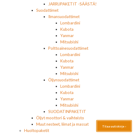
JARRUPAKETIT -SÄÄSTÄ!
Suodattimet
Ilmansuodattimet
Lombardini
Kubota
Yanmar
Mitsubishi
Polttoainesuodattimet
Lombardini
Kubota
Yanmar
Mitsubishi
Öljynsuodattimet
Lombardini
Kubota
Yanmar
Mitsubishi
SUODATINPAKETIT
Öljyt moottori & vaihteisto
Muut nesteet, liimat ja massat
Tilaa uutiskirje ›
Huoltopaketit