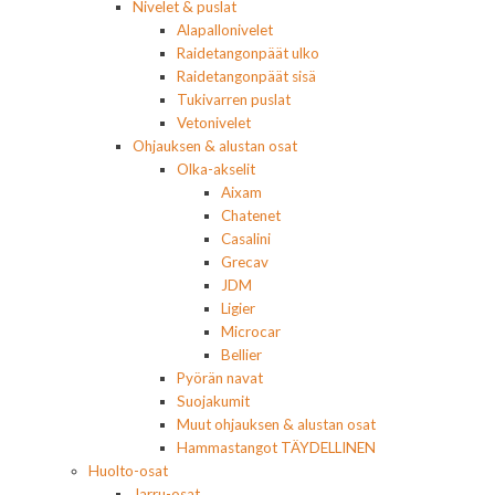
Nivelet & puslat
Alapallonivelet
Raidetangonpäät ulko
Raidetangonpäät sisä
Tukivarren puslat
Vetonivelet
Ohjauksen & alustan osat
Olka-akselit
Aixam
Chatenet
Casalini
Grecav
JDM
Ligier
Microcar
Bellier
Pyörän navat
Suojakumit
Muut ohjauksen & alustan osat
Hammastangot TÄYDELLINEN
Huolto-osat
Jarru-osat