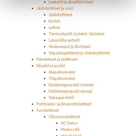
Laakerit ja akselitiivisteet
Jäähdyttimet ja osat
Jäähdyttimet
Korkit
Letkut
Termostaatit, kotelot, tiivisteet
Lämpötila-anturit
Vesipumput ja tiivisteet
Vapaatuulettimet ja viskokytkimet
Kiinnikkeet ja pidikkeet
Nivelet ja puslat
Alapallonivelet
Yläpallonivelet
Raidetangonpäät sisempi
Raidetangonpäät ulompi
Vakaajan linkit
Polttoaine- ja ilmanottolaitteet
Suodattimet
Öljynsuodattimet
AC Delco
Motocraft
Harvinaiset