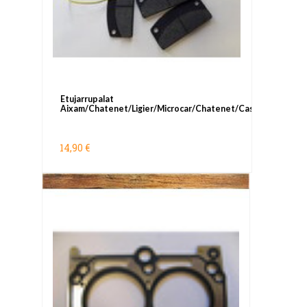
Etujarrupalat
Aixam/Chatenet/Ligier/Microcar/Chatenet/Casalini
14,90 €