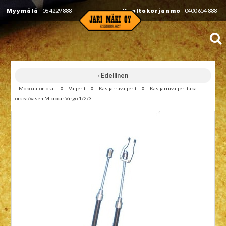
Myymälä
06 4229 888
Huoltokorjaamo
0400 654 888
‹ Edellinen
»
»
»
Mopoauton osat
Vaijerit
Käsijarruvaijerit
Käsijarruvaijeri taka
oikea/vasen Microcar Virgo 1/2/3