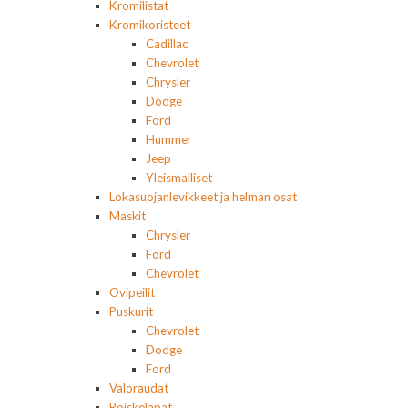
Kromilistat
Kromikoristeet
Cadillac
Chevrolet
Chrysler
Dodge
Ford
Hummer
Jeep
Yleismalliset
Lokasuojanlevikkeet ja helman osat
Maskit
Chrysler
Ford
Chevrolet
Ovipeilit
Puskurit
Chevrolet
Dodge
Ford
Valoraudat
Roiskeläpät