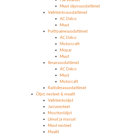
Muut öljynsuodattimet
Vaihteistosuodattimet
AC Delco
Muut
Polttoainesuodattimet
AC Delco
Motorcraft
Mopar
Muut
Ilmansuodattimet
AC Delco
Muut
Motorcaft
Raitisilmasuodattimet
Öljyt, nesteet & maalit
Vaihteistoöljyt
Jarrunesteet
Moottoriöljyt
Liimat ja massat
Muut nesteet
Maalit