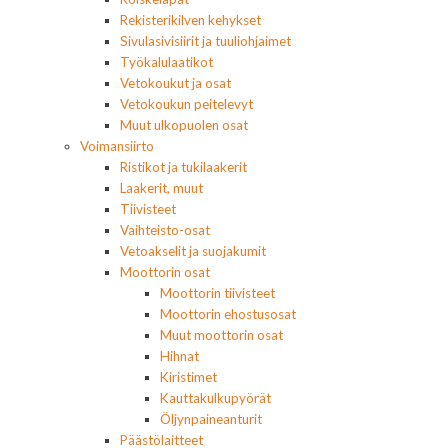
Rekisterikilven kehykset
Sivulasivisiirit ja tuuliohjaimet
Työkalulaatikot
Vetokoukut ja osat
Vetokoukun peitelevyt
Muut ulkopuolen osat
Voimansiirto
Ristikot ja tukilaakerit
Laakerit, muut
Tiivisteet
Vaihteisto-osat
Vetoakselit ja suojakumit
Moottorin osat
Moottorin tiivisteet
Moottorin ehostusosat
Muut moottorin osat
Hihnat
Kiristimet
Kauttakulkupyörät
Öljynpaineanturit
Päästölaitteet