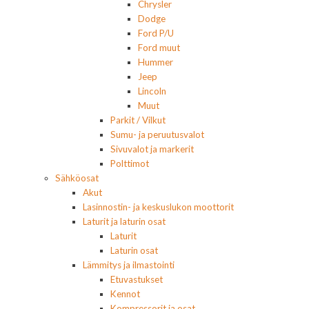
Chrysler
Dodge
Ford P/U
Ford muut
Hummer
Jeep
Lincoln
Muut
Parkit / Vilkut
Sumu- ja peruutusvalot
Sivuvalot ja markerit
Polttimot
Sähköosat
Akut
Lasinnostin- ja keskuslukon moottorit
Laturit ja laturin osat
Laturit
Laturin osat
Lämmitys ja ilmastointi
Etuvastukset
Kennot
Kompressorit ja osat