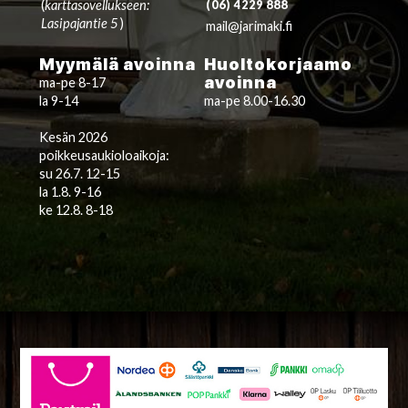
(
karttasovellukseen:
(06) 4229 888
Lasipajantie 5
)
mail@jarimaki.fi
Myymälä avoinna
Huoltokorjaamo
avoinna
ma-pe 8-17
la 9-14
ma-pe 8.00-16.30
Kesän 2026
poikkeusaukioloaikoja:
su 26.7. 12-15
la 1.8. 9-16
ke 12.8. 8-18