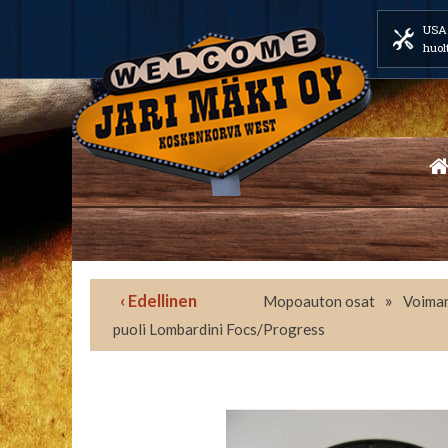
USA 
huol
‹ Edellinen
»
Mopoauton osat
Voiman
puoli Lombardini Focs/Progress