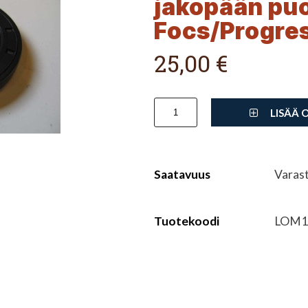
jakopään puo
Focs/Progre
25,00 €
LISÄÄ 
Saatavuus
Varas
Tuotekoodi
LOM1