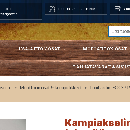
autojen
Hää- ja juhlakuljetukset
Yhte
tokorjaamo
USA-AUTON OSAT
MOPOAUTON OSAT
LAHJATAVARAT & SISUS
»
»
siirto
Moottorin osat & kumipidikkeet
Lombardini FOCS / 
Kampiakselin 