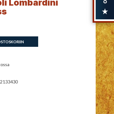
li Lombardini
ss
OSTOSKORIIN
tossa
2133430