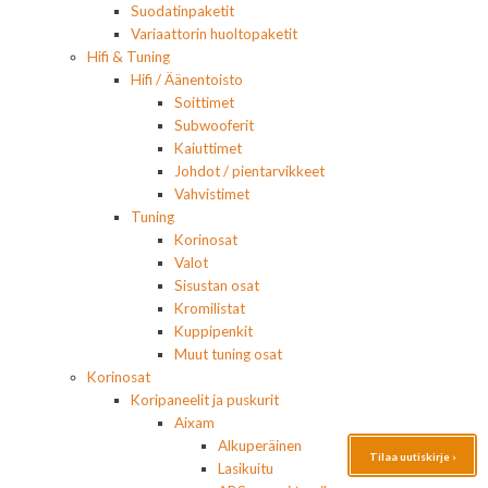
Suodatinpaketit
Variaattorin huoltopaketit
Hifi & Tuning
Hifi / Äänentoisto
Soittimet
Subwooferit
Kaiuttimet
Johdot / pientarvikkeet
Vahvistimet
Tuning
Korinosat
Valot
Sisustan osat
Kromilistat
Kuppipenkit
Muut tuning osat
Korinosat
Koripaneelit ja puskurit
Aixam
Alkuperäinen
Tilaa uutiskirje ›
Lasikuitu