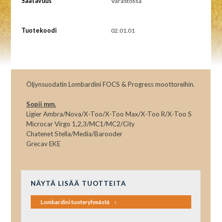
Saatavuus
Varastossa
Tuotekoodi
02.01.01
Öljynsuodatin Lombardini FOCS & Progress moottoreihin.
Sopii mm.
Ligier Ambra/Nova/X-Too/X-Too Max/X-Too R/X-Too S
Microcar Virgo 1,2,3/MC1/MC2/City
Chatenet Stella/Media/Barooder
Grecav EKE
NÄYTÄ LISÄÄ TUOTTEITA
Lombardini tuoteryhmästä