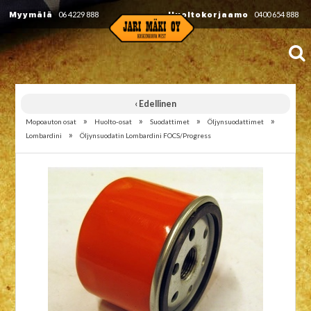
Myymälä
06 4229 888
Huoltokorjaamo
0400 654 888
‹ Edellinen
»
»
»
»
Mopoauton osat
Huolto-osat
Suodattimet
Öljynsuodattimet
»
Lombardini
Öljynsuodatin Lombardini FOCS/Progress