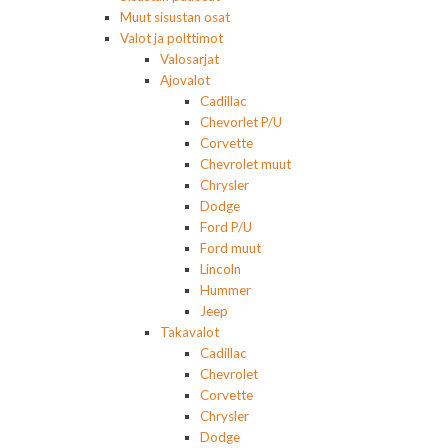
Muut sisustan osat
Valot ja polttimot
Valosarjat
Ajovalot
Cadillac
Chevorlet P/U
Corvette
Chevrolet muut
Chrysler
Dodge
Ford P/U
Ford muut
Lincoln
Hummer
Jeep
Takavalot
Cadillac
Chevrolet
Corvette
Chrysler
Dodge