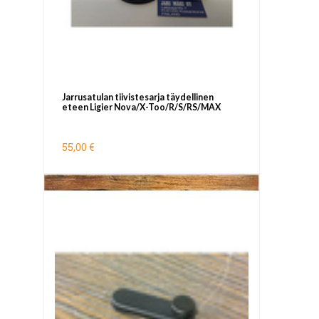
Jarrusatulan tiivistesarja täydellinen
eteen Ligier Nova/X-Too/R/S/RS/MAX
55,00 €