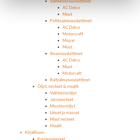
Vaihteistosuodattimet
AC Delco
Muut
Polttoainesuodattimet
AC Delco
Motorcraft
Mopar
Muut
Ilmansuodattimet
AC Delco
Muut
Motorcaft
Raitisilmasuodattimet
Öljyt, nesteet & maalit
Vaihteistoöljyt
Jarrunesteet
Moottoriöljyt
Liimat ja massat
Muut nesteet
Maalit
Kirjallisuus
Korjausoppaat