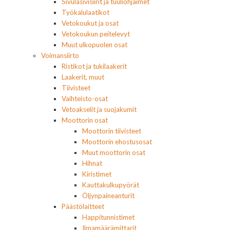
Sivulasivisiirit ja tuuliohjaimet
Työkalulaatikot
Vetokoukut ja osat
Vetokoukun peitelevyt
Muut ulkopuolen osat
Voimansiirto
Ristikot ja tukilaakerit
Laakerit, muut
Tiivisteet
Vaihteisto-osat
Vetoakselit ja suojakumit
Moottorin osat
Moottorin tiivisteet
Moottorin ehostusosat
Muut moottorin osat
Hihnat
Kiristimet
Kauttakulkupyörät
Öljynpaineanturit
Päästölaitteet
Happitunnistimet
Ilmamäärämittarit