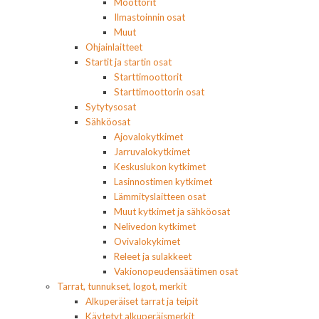
Moottorit
Ilmastoinnin osat
Muut
Ohjainlaitteet
Startit ja startin osat
Starttimoottorit
Starttimoottorin osat
Sytytysosat
Sähköosat
Ajovalokytkimet
Jarruvalokytkimet
Keskuslukon kytkimet
Lasinnostimen kytkimet
Lämmityslaitteen osat
Muut kytkimet ja sähköosat
Nelivedon kytkimet
Ovivalokykimet
Releet ja sulakkeet
Vakionopeudensäätimen osat
Tarrat, tunnukset, logot, merkit
Alkuperäiset tarrat ja teipit
Käytetyt alkuperäismerkit