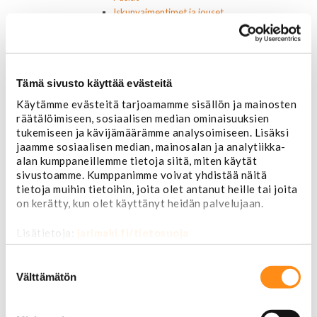
Iskunvaimentimet ja jouset
Ohjausvaihteet ja osat
Autonhoito
Vahat ja autonhoito
Työkalut ja tarvikkeet
Tämä sivusto käyttää evästeitä
Ruuvit ja mutterit
Huolto-osat ja tarvikkeet
Käytämme evästeitä tarjoamamme sisällön ja mainosten
Jarru-osat
räätälöimiseen, sosiaalisen median ominaisuuksien
Jarrupalat (eteen)
tukemiseen ja kävijämäärämme analysoimiseen. Lisäksi
jaamme sosiaalisen median, mainosalan ja analytiikka-
Jarrupalat (taakse)
alan kumppaneillemme tietoja siitä, miten käytät
Jarrukengät
sivustoamme. Kumppanimme voivat yhdistää näitä
Jarrutiivisteet
tietoja muihin tietoihin, joita olet antanut heille tai joita
Jarrusylinterit ja satulat
on kerätty, kun olet käyttänyt heidän palvelujaan.
Jarrurummut
Jarrulevyt
Lisätietoja:
jarimaki.fi/tietosuoja
Jarrusatulan männät
Jarruletkut ja -vaijerit
Suostumuksen
Jarruliittimet ja ilmausruuvit
valinta
Välttämätön
Muut jarruosat
Laakerit ja akselitiivisteet
Jäähdyttimet ja osat