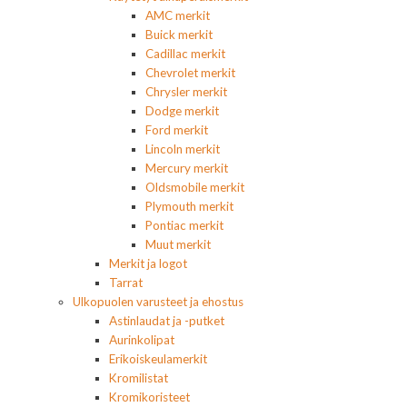
AMC merkit
Buick merkit
Cadillac merkit
Chevrolet merkit
Chrysler merkit
Dodge merkit
Ford merkit
Lincoln merkit
Mercury merkit
Oldsmobile merkit
Plymouth merkit
Pontiac merkit
Muut merkit
Merkit ja logot
Tarrat
Ulkopuolen varusteet ja ehostus
Astinlaudat ja -putket
Aurinkolipat
Erikoiskeulamerkit
Kromilistat
Kromikoristeet