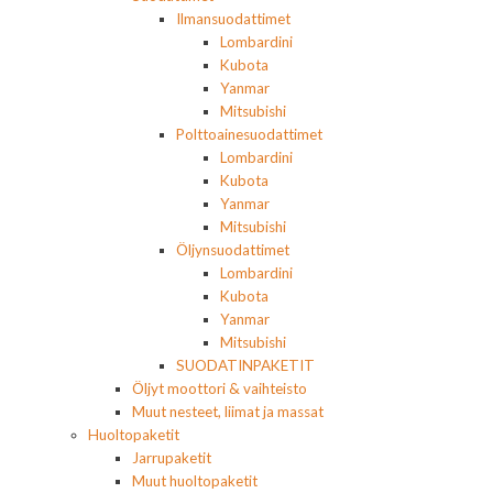
Ilmansuodattimet
Lombardini
Kubota
Yanmar
Mitsubishi
Polttoainesuodattimet
Lombardini
Kubota
Yanmar
Mitsubishi
Öljynsuodattimet
Lombardini
Kubota
Yanmar
Mitsubishi
SUODATINPAKETIT
Öljyt moottori & vaihteisto
Muut nesteet, liimat ja massat
Huoltopaketit
Jarrupaketit
Muut huoltopaketit