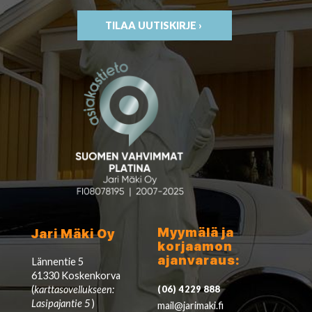
TILAA UUTISKIRJE ›
Myymälä ja
Jari Mäki Oy
korjaamon
ajanvaraus:
Lännentie 5
61330 Koskenkorva
(
karttasovellukseen:
(06) 4229 888
Lasipajantie 5
)
mail@jarimaki.fi