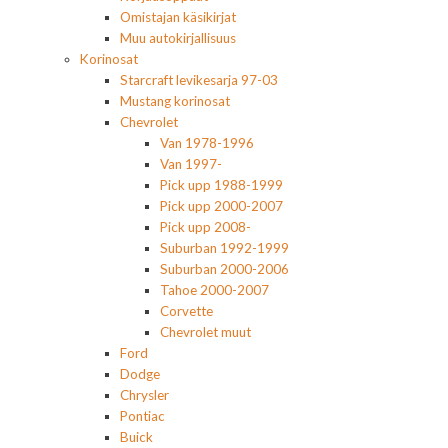
Omistajan käsikirjat
Muu autokirjallisuus
Korinosat
Starcraft levikesarja 97-03
Mustang korinosat
Chevrolet
Van 1978-1996
Van 1997-
Pick upp 1988-1999
Pick upp 2000-2007
Pick upp 2008-
Suburban 1992-1999
Suburban 2000-2006
Tahoe 2000-2007
Corvette
Chevrolet muut
Ford
Dodge
Chrysler
Pontiac
Buick