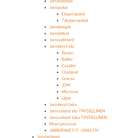
Jarrurummut
Jarrupalat
Etujarrupalat
Takajarrupalat
Jarrukengät
Jarruletkut
Jarrusylinterit
Jarrulevyt etu
Aixam
Bellier
Casalini
Chatenet
Grecav
JDM
Microcar
Ligier
Jarrulevyt taka
Jarrusatulat etu TÄYDELLINEN
Jarrusatulat taka TÄYDELLINEN
Muut jarruosat
JARRUPAKETIT -SÄÄSTÄ!
Suodattimet