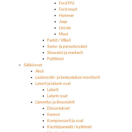
Ford P/U
Ford muut
Hummer
Jeep
Lincoln
Muut
Parkit / Vilkut
Sumu- ja peruutusvalot
Sivuvalot ja markerit
Polttimot
Sähköosat
Akut
Lasinnostin- ja keskuslukon moottorit
Laturit ja laturin osat
Laturit
Laturin osat
Lämmitys ja ilmastointi
Etuvastukset
Kennot
Kompressorit ja osat
Käyttöpaneelit / kytkimet