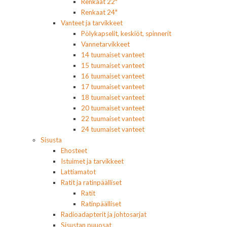
Renkaat 22"
Renkaat 24"
Vanteet ja tarvikkeet
Pölykapselit, keskiöt, spinnerit
Vannetarvikkeet
14 tuumaiset vanteet
15 tuumaiset vanteet
16 tuumaiset vanteet
17 tuumaiset vanteet
18 tuumaiset vanteet
20 tuumaiset vanteet
22 tuumaiset vanteet
24 tuumaiset vanteet
Sisusta
Ehosteet
Istuimet ja tarvikkeet
Lattiamatot
Ratit ja ratinpäälliset
Ratit
Ratinpäälliset
Radioadapterit ja johtosarjat
Sisustan puuosat