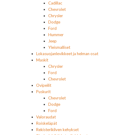
Cadillac
Chevrolet
Chrysler
Dodge
Ford
Hummer
Jeep
Yleismalliset
Lokasuojanlevikkeet ja helman osat
Maskit
Chrysler
Ford
Chevrolet
Ovipeilit
Puskurit
Chevrolet
Dodge
Ford
Valoraudat
Roiskeläpät
Rekisterikilven kehykset