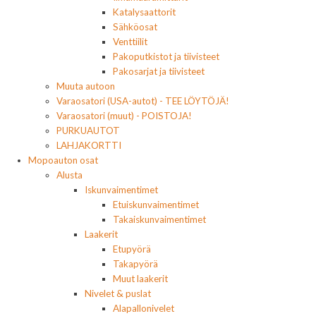
Katalysaattorit
Sähköosat
Venttiilit
Pakoputkistot ja tiivisteet
Pakosarjat ja tiivisteet
Muuta autoon
Varaosatori (USA-autot) - TEE LÖYTÖJÄ!
Varaosatori (muut) - POISTOJA!
PURKUAUTOT
LAHJAKORTTI
Mopoauton osat
Alusta
Iskunvaimentimet
Etuiskunvaimentimet
Takaiskunvaimentimet
Laakerit
Etupyörä
Takapyörä
Muut laakerit
Nivelet & puslat
Alapallonivelet