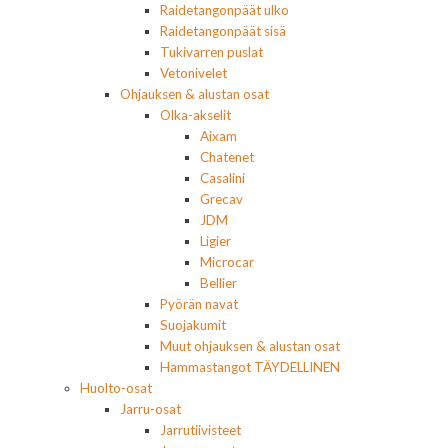
Raidetangonpäät ulko
Raidetangonpäät sisä
Tukivarren puslat
Vetonivelet
Ohjauksen & alustan osat
Olka-akselit
Aixam
Chatenet
Casalini
Grecav
JDM
Ligier
Microcar
Bellier
Pyörän navat
Suojakumit
Muut ohjauksen & alustan osat
Hammastangot TÄYDELLINEN
Huolto-osat
Jarru-osat
Jarrutiivisteet