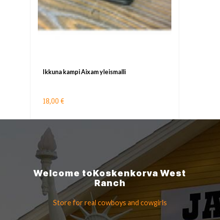
Ikkuna kampi Aixam yleismalli
18,00 €
Welcome to
Koskenkorva
West
Ranch
Store for real cowboys
and cowgirls