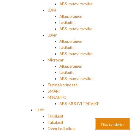
ABS-muovi tarvike
JDM
Alkuperäinen
Lasikuitu
ABS-muovi tarvike
Ligier
Alkuperäinen
Lasikuitu
ABS-muovi tarvike
Microcar
Alkuperäinen
Lasikuitu
ABS-muovi tarvike
Tuning korinosat
SMART
MINAUTO
ABS-MUOVI TARVIKE
Lasit
Tuulilasit
Takalasit
Tilaa uutiskirje ›
Oven lasit oikea