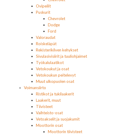
Ovipeilit
Puskurit
Chevrolet
Dodge
Ford
Valoraudat
Roiskeläpät
Rekisterikilven kehykset
Sivulasivisiirit ja tuuliohjaimet
Työkalulaatikot
Vetokoukut ja osat
Vetokoukun peitelevyt
Muut ulkopuolen osat
Voimansiirto
Ristikot ja tukilaakerit
Laakerit, muut
Tiivisteet
Vaihteisto-osat
Vetoakselit ja suojakumit
Moottorin osat
Moottorin tiivisteet