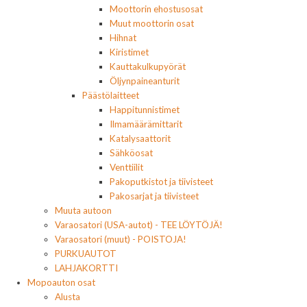
Moottorin ehostusosat
Muut moottorin osat
Hihnat
Kiristimet
Kauttakulkupyörät
Öljynpaineanturit
Päästölaitteet
Happitunnistimet
Ilmamäärämittarit
Katalysaattorit
Sähköosat
Venttiilit
Pakoputkistot ja tiivisteet
Pakosarjat ja tiivisteet
Muuta autoon
Varaosatori (USA-autot) - TEE LÖYTÖJÄ!
Varaosatori (muut) - POISTOJA!
PURKUAUTOT
LAHJAKORTTI
Mopoauton osat
Alusta