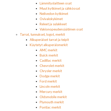
Lämmityslaitteen osat
Muut kytkimet ja sähköosat
Nelivedon kytkimet
Ovivalokykimet
Releet ja sulakkeet
Vakionopeudensäätimen osat
Tarrat, tunnukset, logot, merkit
Alkuperäiset tarrat ja teipit
Käytetyt alkuperäismerkit
AMC merkit
Buick merkit
Cadillac merkit
Chevrolet merkit
Chrysler merkit
Dodge merkit
Ford merkit
Lincoln merkit
Mercury merkit
Oldsmobile merkit
Plymouth merkit
Pontiac merkit