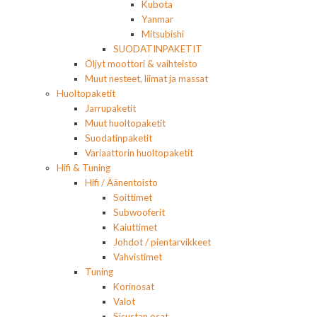
Kubota
Yanmar
Mitsubishi
SUODATINPAKETIT
Öljyt moottori & vaihteisto
Muut nesteet, liimat ja massat
Huoltopaketit
Jarrupaketit
Muut huoltopaketit
Suodatinpaketit
Variaattorin huoltopaketit
Hifi & Tuning
Hifi / Äänentoisto
Soittimet
Subwooferit
Kaiuttimet
Johdot / pientarvikkeet
Vahvistimet
Tuning
Korinosat
Valot
Sisustan osat