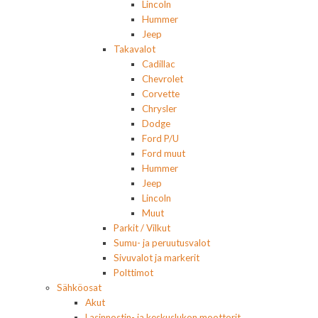
Lincoln
Hummer
Jeep
Takavalot
Cadillac
Chevrolet
Corvette
Chrysler
Dodge
Ford P/U
Ford muut
Hummer
Jeep
Lincoln
Muut
Parkit / Vilkut
Sumu- ja peruutusvalot
Sivuvalot ja markerit
Polttimot
Sähköosat
Akut
Lasinnostin- ja keskuslukon moottorit