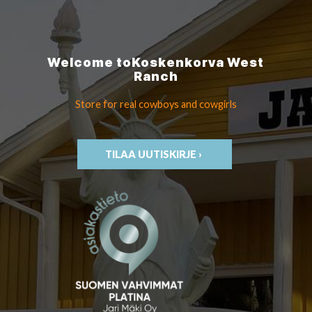
Welcome to
Koskenkorva
West
Ranch
Store for real cowboys
and cowgirls
TILAA UUTISKIRJE ›