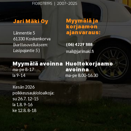
Myymälä ja
Jari Mäki Oy
korjaamon
ajanvaraus:
Lännentie 5
61330 Koskenkorva
(
karttasovellukseen:
(06) 4229 888
Lasipajantie 5
)
mail@jarimaki.fi
Myymälä avoinna
Huoltokorjaamo
avoinna
ma-pe 8-17
la 9-14
ma-pe 8.00-16.30
Kesän 2026
poikkeusaukioloaikoja:
su 26.7. 12-15
la 1.8. 9-16
ke 12.8. 8-18