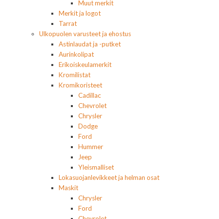
Muut merkit
Merkit ja logot
Tarrat
Ulkopuolen varusteet ja ehostus
Astinlaudat ja -putket
Aurinkolipat
Erikoiskeulamerkit
Kromilistat
Kromikoristeet
Cadillac
Chevrolet
Chrysler
Dodge
Ford
Hummer
Jeep
Yleismalliset
Lokasuojanlevikkeet ja helman osat
Maskit
Chrysler
Ford
Chevrolet