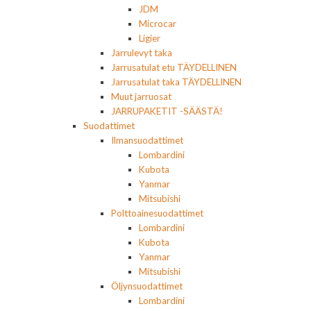
JDM
Microcar
Ligier
Jarrulevyt taka
Jarrusatulat etu TÄYDELLINEN
Jarrusatulat taka TÄYDELLINEN
Muut jarruosat
JARRUPAKETIT -SÄÄSTÄ!
Suodattimet
Ilmansuodattimet
Lombardini
Kubota
Yanmar
Mitsubishi
Polttoainesuodattimet
Lombardini
Kubota
Yanmar
Mitsubishi
Öljynsuodattimet
Lombardini