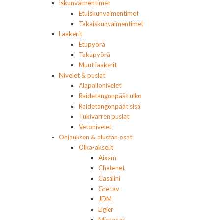
Iskunvaimentimet
Etuiskunvaimentimet
Takaiskunvaimentimet
Laakerit
Etupyörä
Takapyörä
Muut laakerit
Nivelet & puslat
Alapallonivelet
Raidetangonpäät ulko
Raidetangonpäät sisä
Tukivarren puslat
Vetonivelet
Ohjauksen & alustan osat
Olka-akselit
Aixam
Chatenet
Casalini
Grecav
JDM
Ligier
Microcar