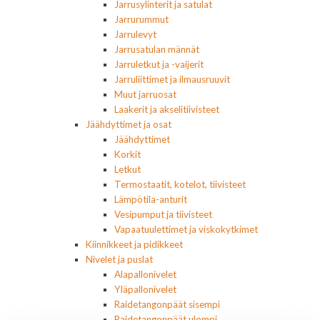
Jarrusylinterit ja satulat
Jarrurummut
Jarrulevyt
Jarrusatulan männät
Jarruletkut ja -vaijerit
Jarruliittimet ja ilmausruuvit
Muut jarruosat
Laakerit ja akselitiivisteet
Jäähdyttimet ja osat
Jäähdyttimet
Korkit
Letkut
Termostaatit, kotelot, tiivisteet
Lämpötila-anturit
Vesipumput ja tiivisteet
Vapaatuulettimet ja viskokytkimet
Kiinnikkeet ja pidikkeet
Nivelet ja puslat
Alapallonivelet
Yläpallonivelet
Raidetangonpäät sisempi
Raidetangonpäät ulompi