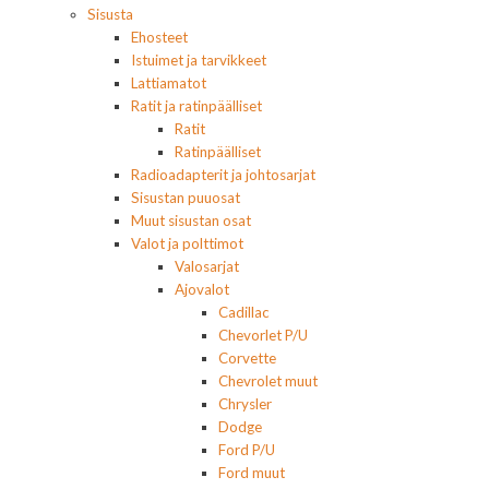
Sisusta
Ehosteet
Istuimet ja tarvikkeet
Lattiamatot
Ratit ja ratinpäälliset
Ratit
Ratinpäälliset
Radioadapterit ja johtosarjat
Sisustan puuosat
Muut sisustan osat
Valot ja polttimot
Valosarjat
Ajovalot
Cadillac
Chevorlet P/U
Corvette
Chevrolet muut
Chrysler
Dodge
Ford P/U
Ford muut