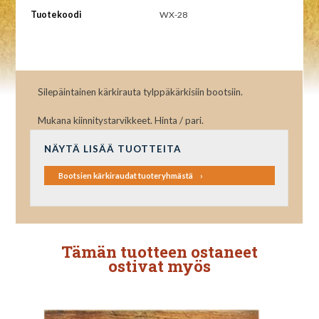
Tuotekoodi
WX-28
Silepäintainen kärkirauta tylppäkärkisiin bootsiin.
Mukana kiinnitystarvikkeet. Hinta / pari.
NÄYTÄ LISÄÄ TUOTTEITA
Bootsien kärkiraudat tuoteryhmästä
Tämän tuotteen ostaneet
ostivat myös