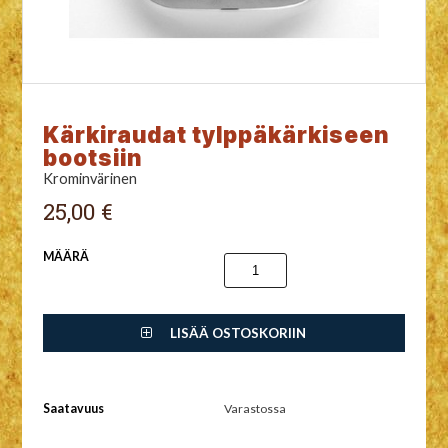
Kärkiraudat tylppäkärkiseen
bootsiin
Krominvärinen
25,00 €
MÄÄRÄ
LISÄÄ OSTOSKORIIN
Saatavuus
Varastossa