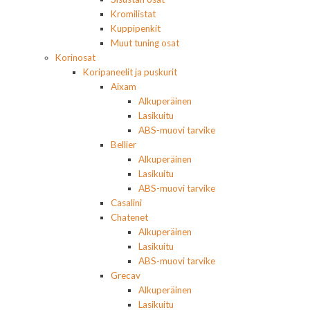
Kromilistat
Kuppipenkit
Muut tuning osat
Korinosat
Koripaneelit ja puskurit
Aixam
Alkuperäinen
Lasikuitu
ABS-muovi tarvike
Bellier
Alkuperäinen
Lasikuitu
ABS-muovi tarvike
Casalini
Chatenet
Alkuperäinen
Lasikuitu
ABS-muovi tarvike
Grecav
Alkuperäinen
Lasikuitu