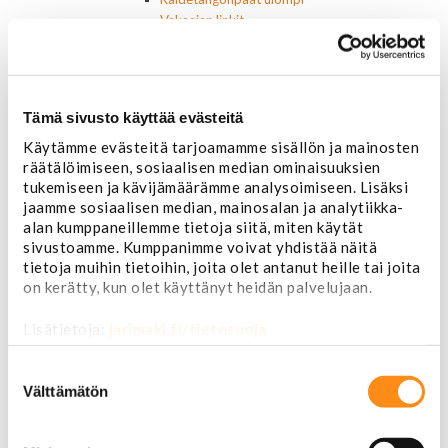
Vakaajan linkit
Polttoaine- ja ilmanottolaitteet
Suodattimet
Öljynsuodattimet
AC Delco
Tämä sivusto käyttää evästeitä
Motocraft
Käytämme evästeitä tarjoamamme sisällön ja mainosten
Harvinaiset
räätälöimiseen, sosiaalisen median ominaisuuksien
Muut öljynsuodattimet
tukemiseen ja kävijämäärämme analysoimiseen. Lisäksi
Vaihteistosuodattimet
jaamme sosiaalisen median, mainosalan ja analytiikka-
AC Delco
alan kumppaneillemme tietoja siitä, miten käytät
Muut
sivustoamme. Kumppanimme voivat yhdistää näitä
Polttoainesuodattimet
tietoja muihin tietoihin, joita olet antanut heille tai joita
AC Delco
on kerätty, kun olet käyttänyt heidän palvelujaan.
Motorcraft
Mopar
Lisätietoja:
jarimaki.fi/tietosuoja
Muut
Ilmansuodattimet
Suostumuksen
AC Delco
valinta
Välttämätön
Muut
Motorcaft
Raitisilmasuodattimet