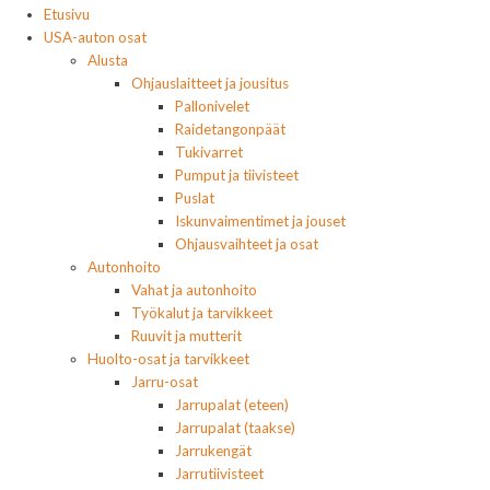
Etusivu
USA-auton osat
Alusta
Ohjauslaitteet ja jousitus
Pallonivelet
Raidetangonpäät
Tukivarret
Pumput ja tiivisteet
Puslat
Iskunvaimentimet ja jouset
Ohjausvaihteet ja osat
Autonhoito
Vahat ja autonhoito
Työkalut ja tarvikkeet
Ruuvit ja mutterit
Huolto-osat ja tarvikkeet
Jarru-osat
Jarrupalat (eteen)
Jarrupalat (taakse)
Jarrukengät
Jarrutiivisteet