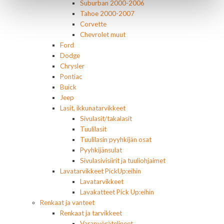
Suburban 2000-2006
Tahoe 2000-2007
Corvette
Chevrolet muut
Ford
Dodge
Chrysler
Pontiac
Buick
Jeep
Lasit, ikkunatarvikkeet
Sivulasit/takalasit
Tuulilasit
Tuulilasin pyyhkijän osat
Pyyhkijänsulat
Sivulasivisiirit ja tuuliohjaimet
Lavatarvikkeet PickUp:eihin
Lavatarvikkeet
Lavakatteet Pick Up:eihin
Renkaat ja vanteet
Renkaat ja tarvikkeet
Varapyörätelineet