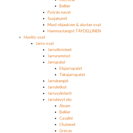
Bellier
Pyörän navat
Suojakumit
Muut ohjauksen & alustan osat
Hammastangot TÄYDELLINEN
Huolto-osat
Jarru-osat
Jarrutiivisteet
Jarrurummut
Jarrupalat
Etujarrupalat
Takajarrupalat
Jarrukengät
Jarruletkut
Jarrusylinterit
Jarrulevyt etu
Aixam
Bellier
Casalini
Chatenet
Grecav