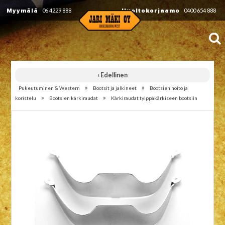
Myymälä
06 4229 888
Huoltokorjaamo
0400 654 888
‹ Edellinen
»
»
Pukeutuminen & Western
Bootsit ja jalkineet
Bootsien hoito ja
»
»
koristelu
Bootsien kärkiraudat
Kärkiraudat tylppäkärkiseen bootsiin