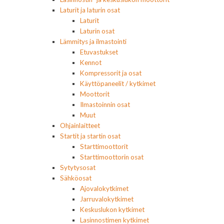
Laturit ja laturin osat
Laturit
Laturin osat
Lämmitys ja ilmastointi
Etuvastukset
Kennot
Kompressorit ja osat
Käyttöpaneelit / kytkimet
Moottorit
Ilmastoinnin osat
Muut
Ohjainlaitteet
Startit ja startin osat
Starttimoottorit
Starttimoottorin osat
Sytytysosat
Sähköosat
Ajovalokytkimet
Jarruvalokytkimet
Keskuslukon kytkimet
Lasinnostimen kytkimet