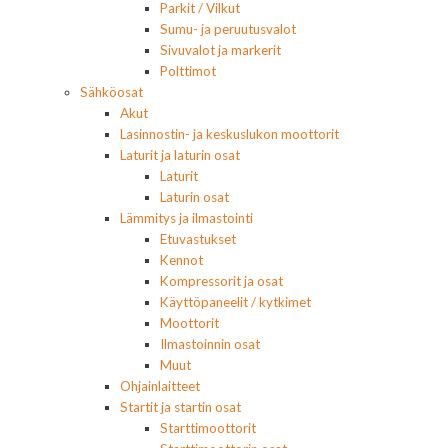
Parkit / Vilkut
Sumu- ja peruutusvalot
Sivuvalot ja markerit
Polttimot
Sähköosat
Akut
Lasinnostin- ja keskuslukon moottorit
Laturit ja laturin osat
Laturit
Laturin osat
Lämmitys ja ilmastointi
Etuvastukset
Kennot
Kompressorit ja osat
Käyttöpaneelit / kytkimet
Moottorit
Ilmastoinnin osat
Muut
Ohjainlaitteet
Startit ja startin osat
Starttimoottorit