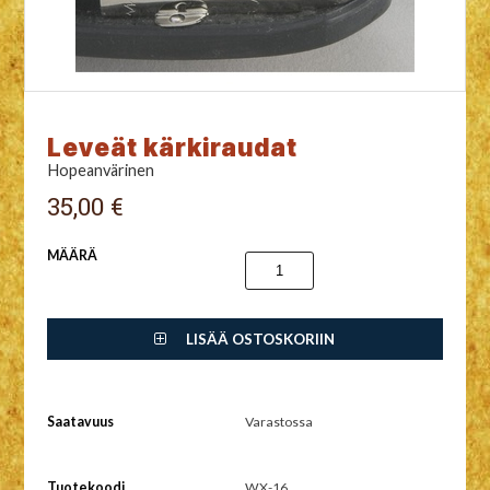
Leveät kärkiraudat
Hopeanvärinen
35,00 €
MÄÄRÄ
LISÄÄ OSTOSKORIIN
Saatavuus
Varastossa
Tuotekoodi
WX-16