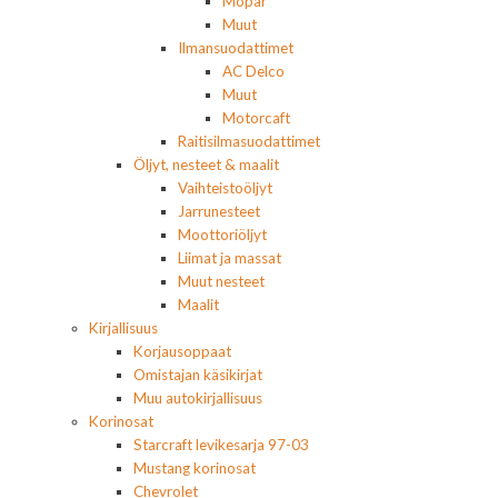
Mopar
Muut
Ilmansuodattimet
AC Delco
Muut
Motorcaft
Raitisilmasuodattimet
Öljyt, nesteet & maalit
Vaihteistoöljyt
Jarrunesteet
Moottoriöljyt
Liimat ja massat
Muut nesteet
Maalit
Kirjallisuus
Korjausoppaat
Omistajan käsikirjat
Muu autokirjallisuus
Korinosat
Starcraft levikesarja 97-03
Mustang korinosat
Chevrolet