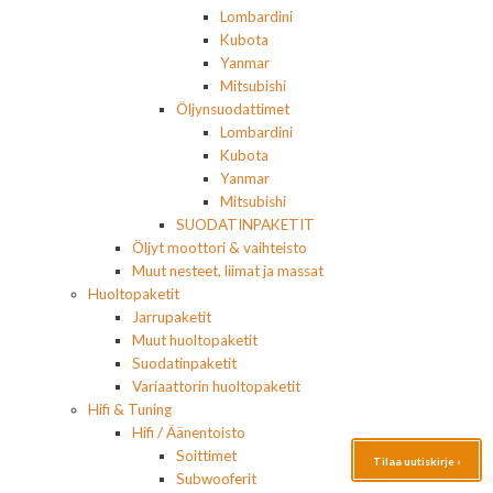
Lombardini
Kubota
Yanmar
Mitsubishi
Öljynsuodattimet
Lombardini
Kubota
Yanmar
Mitsubishi
SUODATINPAKETIT
Öljyt moottori & vaihteisto
Muut nesteet, liimat ja massat
Huoltopaketit
Jarrupaketit
Muut huoltopaketit
Suodatinpaketit
Variaattorin huoltopaketit
Hifi & Tuning
Hifi / Äänentoisto
Soittimet
Tilaa uutiskirje ›
Subwooferit