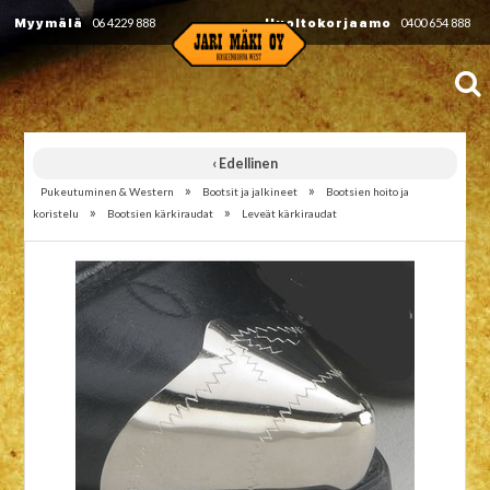
Myymälä
06 4229 888
Huoltokorjaamo
0400 654 888
‹ Edellinen
»
»
Pukeutuminen & Western
Bootsit ja jalkineet
Bootsien hoito ja
»
»
koristelu
Bootsien kärkiraudat
Leveät kärkiraudat