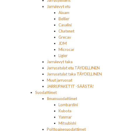
Jarrusylinterit
Jarrulevyt etu
Aixam
Bellier
Casalini
Chatenet
Grecav
JDM
Microcar
Ligier
Jarrulevyt taka
Jarrusatulat etu TÄYDELLINEN
Jarrusatulat taka TÄYDELLINEN
Muut jarruosat
JARRUPAKETIT -SÄÄSTÄ!
Suodattimet
Ilmansuodattimet
Lombardini
Kubota
Yanmar
Mitsubishi
Polttoainesuodattimet