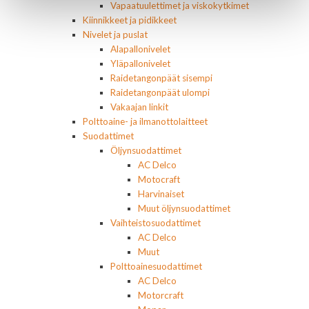
Vapaatuulettimet ja viskokytkimet
Kiinnikkeet ja pidikkeet
Nivelet ja puslat
Alapallonivelet
Yläpallonivelet
Raidetangonpäät sisempi
Raidetangonpäät ulompi
Vakaajan linkit
Polttoaine- ja ilmanottolaitteet
Suodattimet
Öljynsuodattimet
AC Delco
Motocraft
Harvinaiset
Muut öljynsuodattimet
Vaihteistosuodattimet
AC Delco
Muut
Polttoainesuodattimet
AC Delco
Motorcraft