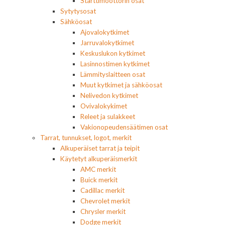
Starttimoottorin osat
Sytytysosat
Sähköosat
Ajovalokytkimet
Jarruvalokytkimet
Keskuslukon kytkimet
Lasinnostimen kytkimet
Lämmityslaitteen osat
Muut kytkimet ja sähköosat
Nelivedon kytkimet
Ovivalokykimet
Releet ja sulakkeet
Vakionopeudensäätimen osat
Tarrat, tunnukset, logot, merkit
Alkuperäiset tarrat ja teipit
Käytetyt alkuperäismerkit
AMC merkit
Buick merkit
Cadillac merkit
Chevrolet merkit
Chrysler merkit
Dodge merkit