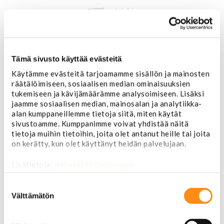
Tämä sivusto käyttää evästeitä
Käytämme evästeitä tarjoamamme sisällön ja mainosten
Etusivu
räätälöimiseen, sosiaalisen median ominaisuuksien
USA-auton osat
tukemiseen ja kävijämäärämme analysoimiseen. Lisäksi
Alusta
jaamme sosiaalisen median, mainosalan ja analytiikka-
Ohjauslaitteet ja jousitus
alan kumppaneillemme tietoja siitä, miten käytät
Pallonivelet
sivustoamme. Kumppanimme voivat yhdistää näitä
Raidetangonpäät
tietoja muihin tietoihin, joita olet antanut heille tai joita
Tukivarret
on kerätty, kun olet käyttänyt heidän palvelujaan.
Pumput ja tiivisteet
Puslat
Lisätietoja:
jarimaki.fi/tietosuoja
Iskunvaimentimet ja jouset
Ohjausvaihteet ja osat
Suostumuksen
Autonhoito
valinta
Välttämätön
Vahat ja autonhoito
Työkalut ja tarvikkeet
Ruuvit ja mutterit