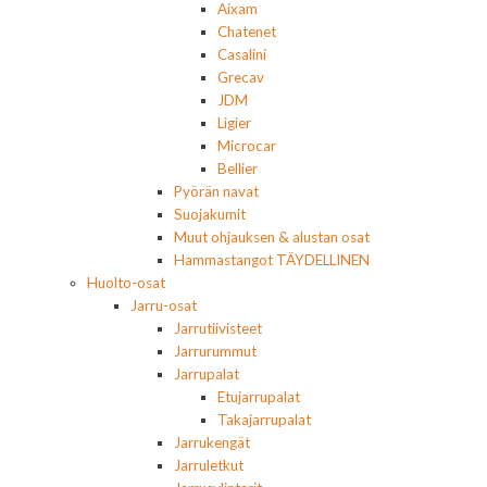
Aixam
Chatenet
Casalini
Grecav
JDM
Ligier
Microcar
Bellier
Pyörän navat
Suojakumit
Muut ohjauksen & alustan osat
Hammastangot TÄYDELLINEN
Huolto-osat
Jarru-osat
Jarrutiivisteet
Jarrurummut
Jarrupalat
Etujarrupalat
Takajarrupalat
Jarrukengät
Jarruletkut