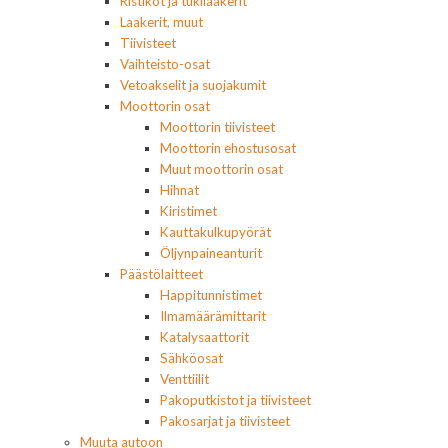
Ristikot ja tukilaakerit
Laakerit, muut
Tiivisteet
Vaihteisto-osat
Vetoakselit ja suojakumit
Moottorin osat
Moottorin tiivisteet
Moottorin ehostusosat
Muut moottorin osat
Hihnat
Kiristimet
Kauttakulkupyörät
Öljynpaineanturit
Päästölaitteet
Happitunnistimet
Ilmamäärämittarit
Katalysaattorit
Sähköosat
Venttiilit
Pakoputkistot ja tiivisteet
Pakosarjat ja tiivisteet
Muuta autoon