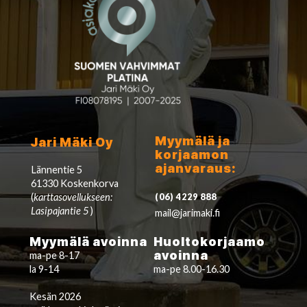
Myymälä ja
Jari Mäki Oy
korjaamon
ajanvaraus:
Lännentie 5
61330 Koskenkorva
(
karttasovellukseen:
(06) 4229 888
Lasipajantie 5
)
mail@jarimaki.fi
Myymälä avoinna
Huoltokorjaamo
avoinna
ma-pe 8-17
la 9-14
ma-pe 8.00-16.30
Kesän 2026