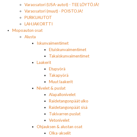
Varaosatori (USA-autot) - TEE LÖYTÖJÄ!
Varaosatori (muut) - POISTOJA!
PURKUAUTOT
LAHJAKORTTI
Mopoauton osat
Alusta
Iskunvaimentimet
Etuiskunvaimentimet
Takaiskunvaimentimet
Laakerit
Etupyörä
Takapyörä
Muut laakerit
Nivelet & puslat
Alapallonivelet
Raidetangonpäät ulko
Raidetangonpäät sisä
Tukivarren puslat
Vetonivelet
Ohjauksen & alustan osat
Olka-akselit