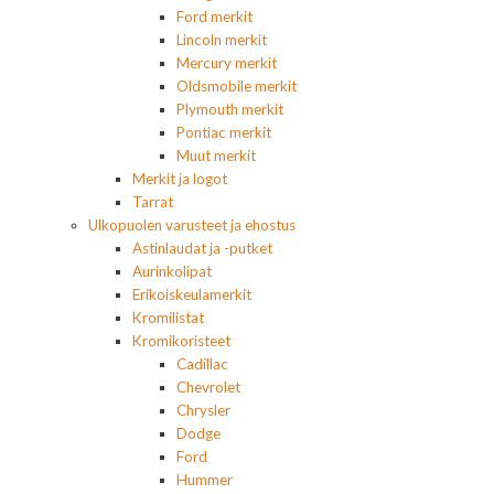
Ford merkit
Lincoln merkit
Mercury merkit
Oldsmobile merkit
Plymouth merkit
Pontiac merkit
Muut merkit
Merkit ja logot
Tarrat
Ulkopuolen varusteet ja ehostus
Astinlaudat ja -putket
Aurinkolipat
Erikoiskeulamerkit
Kromilistat
Kromikoristeet
Cadillac
Chevrolet
Chrysler
Dodge
Ford
Hummer