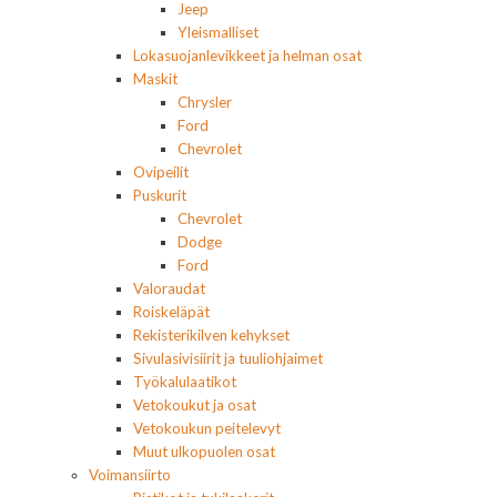
Jeep
Yleismalliset
Lokasuojanlevikkeet ja helman osat
Maskit
Chrysler
Ford
Chevrolet
Ovipeilit
Puskurit
Chevrolet
Dodge
Ford
Valoraudat
Roiskeläpät
Rekisterikilven kehykset
Sivulasivisiirit ja tuuliohjaimet
Työkalulaatikot
Vetokoukut ja osat
Vetokoukun peitelevyt
Muut ulkopuolen osat
Voimansiirto