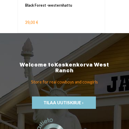
Black Forest -westernhattu
39,00 €
Welcome to
Koskenkorva
West
Ranch
Store for real cowboys
and cowgirls
TILAA UUTISKIRJE ›