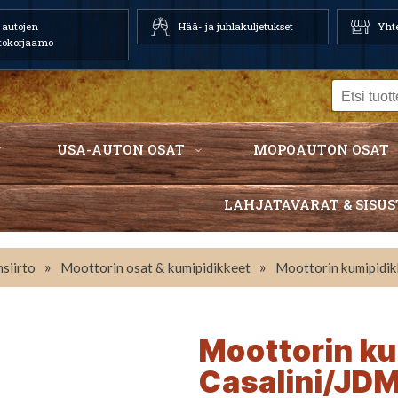
autojen
Hää- ja juhlakuljetukset
Yhte
tokorjaamo
USA-AUTON OSAT
MOPOAUTON OSAT
LAHJATAVARAT & SISUS
»
»
siirto
Moottorin osat & kumipidikkeet
Moottorin kumipidi
Moottorin ku
Casalini/JD