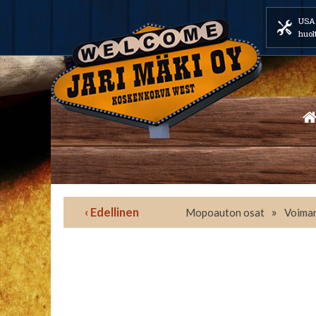
USA 
huol
‹ Edellinen
»
Mopoauton osat
Voiman