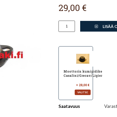
29,00 €
LISÄÄ 
Moottorin kumipidike
Casalini/Grecav/Ligier
+ 28,00 €
Saatavuus
Varas