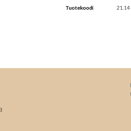
Tuotekoodi
21.14
B