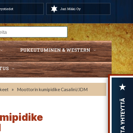
ystiedot
Jari Mäki Oy
PUKEUTUMINEN & WESTERN
TUS
»
kkeet
Moottorin kumipidike Casalini/JDM
mipidike
M