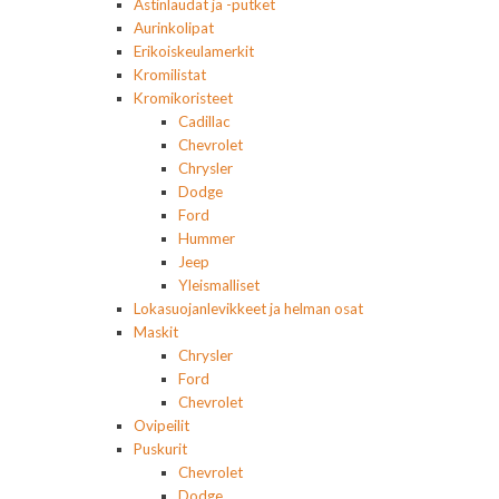
Astinlaudat ja -putket
Aurinkolipat
Erikoiskeulamerkit
Kromilistat
Kromikoristeet
Cadillac
Chevrolet
Chrysler
Dodge
Ford
Hummer
Jeep
Yleismalliset
Lokasuojanlevikkeet ja helman osat
Maskit
Chrysler
Ford
Chevrolet
Ovipeilit
Puskurit
Chevrolet
Dodge