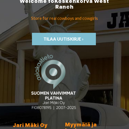
Welcome to
Koskenkorva
West
Ranch
Store for real cowboys
and cowgirls
TILAA UUTISKIRJE ›
Myymälä ja
Jari Mäki Oy