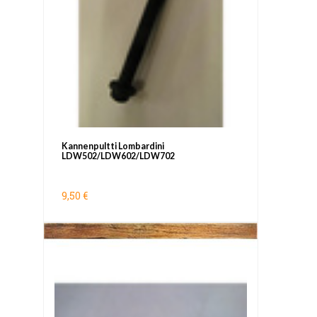
Kannenpultti Lombardini
LDW502/LDW602/LDW702
9,50 €