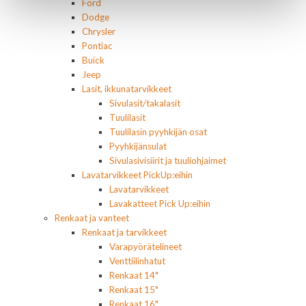
Ford
Dodge
Chrysler
Pontiac
Buick
Jeep
Lasit, ikkunatarvikkeet
Sivulasit/takalasit
Tuulilasit
Tuulilasin pyyhkijän osat
Pyyhkijänsulat
Sivulasivisiirit ja tuuliohjaimet
Lavatarvikkeet PickUp:eihin
Lavatarvikkeet
Lavakatteet Pick Up:eihin
Renkaat ja vanteet
Renkaat ja tarvikkeet
Varapyörätelineet
Venttiilinhatut
Renkaat 14"
Renkaat 15"
Renkaat 16"