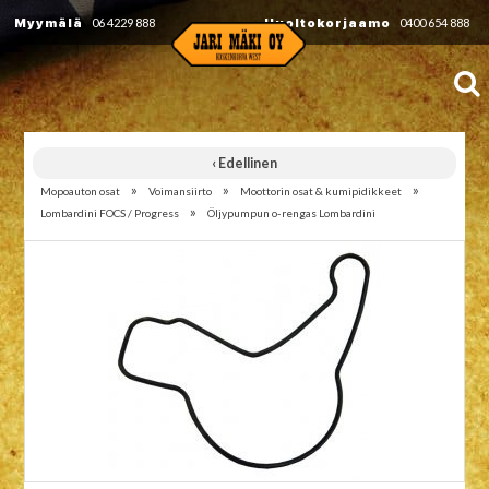
Myymälä
06 4229 888
Huoltokorjaamo
0400 654 888
‹ Edellinen
»
»
»
Mopoauton osat
Voimansiirto
Moottorin osat & kumipidikkeet
»
Lombardini FOCS / Progress
Öljypumpun o-rengas Lombardini