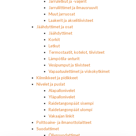
Jarruletkut ja -vaijerit
Jarruliittimet ja ilmausruuvit
Muut jarruosat
Laakerit ja akselitiivisteet
Jäähdyttimet ja osat
Jäähdyttimet
Korkit
Letkut
Termostaatit, kotelot, tiivisteet
Lämpötila-anturit
Vesipumput ja tiivisteet
Vapaatuulettimet ja viskokytkimet
Kiinnikkeet ja pidikkeet
Nivelet ja puslat
Alapallonivelet
Yläpallonivelet
Raidetangonpäät sisempi
Raidetangonpäät ulompi
Vakaajan linkit
Polttoaine- ja ilmanottolaitteet
Suodattimet
Öljynsuodattimet