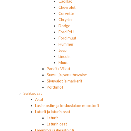
Cadillac
Chevrolet
Corvette
Chrysler
Dodge
Ford P/U
Ford muut
Hummer
Jeep
Lincoln
Muut
Parkit / Vilkut
Sumu- ja peruutusvalot
Sivuvalot ja markerit
Polttimot
Sähköosat
Akut
Lasinnostin- ja keskuslukon moottorit
Laturit ja laturin osat
Laturit
Laturin osat
Lämmitys ja ilmastointi