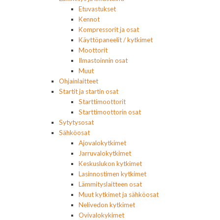
Etuvastukset
Kennot
Kompressorit ja osat
Käyttöpaneelit / kytkimet
Moottorit
Ilmastoinnin osat
Muut
Ohjainlaitteet
Startit ja startin osat
Starttimoottorit
Starttimoottorin osat
Sytytysosat
Sähköosat
Ajovalokytkimet
Jarruvalokytkimet
Keskuslukon kytkimet
Lasinnostimen kytkimet
Lämmityslaitteen osat
Muut kytkimet ja sähköosat
Nelivedon kytkimet
Ovivalokykimet