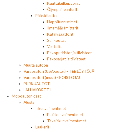
Kauttakulkupyörät
Öljynpaineanturit
Päästölaitteet
Happitunnistimet
Ilmamäärämittarit
Katalysaattorit
Sähköosat
Venttiilit
Pakoputkistot ja tiivisteet
Pakosarjat ja tiivisteet
Muuta autoon
Varaosatori (USA-autot) - TEE LÖYTÖJÄ!
Varaosatori (muut) - POISTOJA!
PURKUAUTOT
LAHJAKORTTI
Mopoauton osat
Alusta
Iskunvaimentimet
Etuiskunvaimentimet
Takaiskunvaimentimet
Laakerit