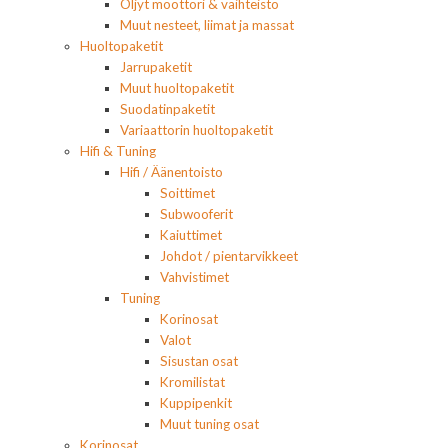
Öljyt moottori & vaihteisto
Muut nesteet, liimat ja massat
Huoltopaketit
Jarrupaketit
Muut huoltopaketit
Suodatinpaketit
Variaattorin huoltopaketit
Hifi & Tuning
Hifi / Äänentoisto
Soittimet
Subwooferit
Kaiuttimet
Johdot / pientarvikkeet
Vahvistimet
Tuning
Korinosat
Valot
Sisustan osat
Kromilistat
Kuppipenkit
Muut tuning osat
Korinosat