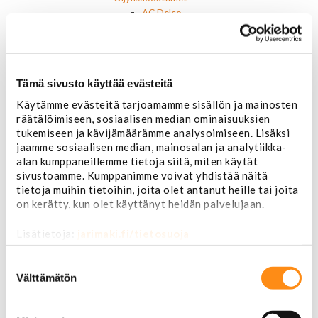
AC Delco
Motocraft
Harvinaiset
Muut öljynsuodattimet
Vaihteistosuodattimet
Tämä sivusto käyttää evästeitä
AC Delco
Muut
Käytämme evästeitä tarjoamamme sisällön ja mainosten
Polttoainesuodattimet
räätälöimiseen, sosiaalisen median ominaisuuksien
tukemiseen ja kävijämäärämme analysoimiseen. Lisäksi
AC Delco
jaamme sosiaalisen median, mainosalan ja analytiikka-
Motorcraft
alan kumppaneillemme tietoja siitä, miten käytät
Mopar
sivustoamme. Kumppanimme voivat yhdistää näitä
Muut
tietoja muihin tietoihin, joita olet antanut heille tai joita
Ilmansuodattimet
on kerätty, kun olet käyttänyt heidän palvelujaan.
AC Delco
Muut
Lisätietoja:
jarimaki.fi/tietosuoja
Motorcaft
Raitisilmasuodattimet
Suostumuksen
Öljyt, nesteet & maalit
valinta
Välttämätön
Vaihteistoöljyt
Jarrunesteet
Moottoriöljyt