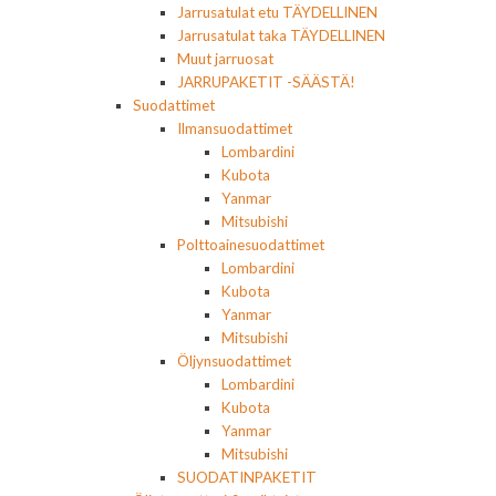
Jarrusatulat etu TÄYDELLINEN
Jarrusatulat taka TÄYDELLINEN
Muut jarruosat
JARRUPAKETIT -SÄÄSTÄ!
Suodattimet
Ilmansuodattimet
Lombardini
Kubota
Yanmar
Mitsubishi
Polttoainesuodattimet
Lombardini
Kubota
Yanmar
Mitsubishi
Öljynsuodattimet
Lombardini
Kubota
Yanmar
Mitsubishi
SUODATINPAKETIT