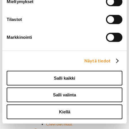
Mieltymykset
Liimat ja massat
Muut nesteet
Maalit
Tilastot
Kirjallisuus
Korjausoppaat
Omistajan käsikirjat
Markkinointi
Muu autokirjallisuus
Korinosat
Starcraft levikesarja 97-03
Mustang korinosat
Näytä tiedot
Chevrolet
Van 1978-1996
Van 1997-
Salli kaikki
Pick upp 1988-1999
Pick upp 2000-2007
Pick upp 2008-
Salli valinta
Suburban 1992-1999
Suburban 2000-2006
Kiellä
Tahoe 2000-2007
Corvette
Chevrolet muut