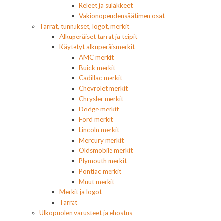
Releet ja sulakkeet
Vakionopeudensäätimen osat
Tarrat, tunnukset, logot, merkit
Alkuperäiset tarrat ja teipit
Käytetyt alkuperäismerkit
AMC merkit
Buick merkit
Cadillac merkit
Chevrolet merkit
Chrysler merkit
Dodge merkit
Ford merkit
Lincoln merkit
Mercury merkit
Oldsmobile merkit
Plymouth merkit
Pontiac merkit
Muut merkit
Merkit ja logot
Tarrat
Ulkopuolen varusteet ja ehostus