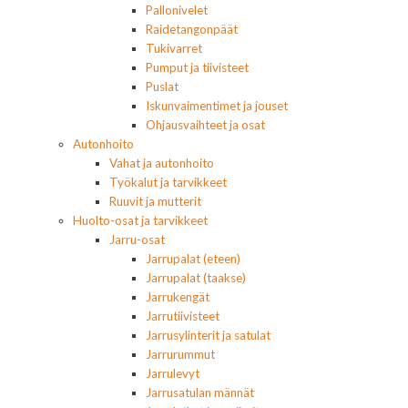
Pallonivelet
Raidetangonpäät
Tukivarret
Pumput ja tiivisteet
Puslat
Iskunvaimentimet ja jouset
Ohjausvaihteet ja osat
Autonhoito
Vahat ja autonhoito
Työkalut ja tarvikkeet
Ruuvit ja mutterit
Huolto-osat ja tarvikkeet
Jarru-osat
Jarrupalat (eteen)
Jarrupalat (taakse)
Jarrukengät
Jarrutiivisteet
Jarrusylinterit ja satulat
Jarrurummut
Jarrulevyt
Jarrusatulan männät