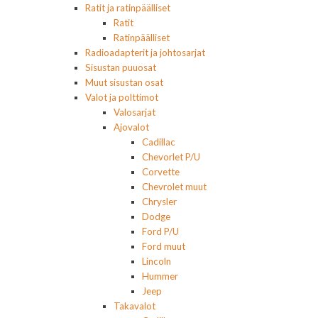
Ratit ja ratinpäälliset
Ratit
Ratinpäälliset
Radioadapterit ja johtosarjat
Sisustan puuosat
Muut sisustan osat
Valot ja polttimot
Valosarjat
Ajovalot
Cadillac
Chevorlet P/U
Corvette
Chevrolet muut
Chrysler
Dodge
Ford P/U
Ford muut
Lincoln
Hummer
Jeep
Takavalot