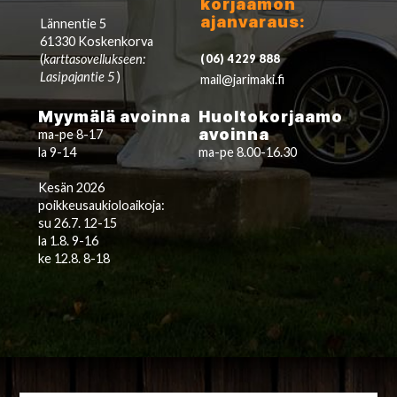
korjaamon
ajanvaraus:
Lännentie 5
61330 Koskenkorva
(
karttasovellukseen:
(06) 4229 888
Lasipajantie 5
)
mail@jarimaki.fi
Myymälä avoinna
Huoltokorjaamo
avoinna
ma-pe 8-17
la 9-14
ma-pe 8.00-16.30
Kesän 2026
poikkeusaukioloaikoja:
su 26.7. 12-15
la 1.8. 9-16
ke 12.8. 8-18