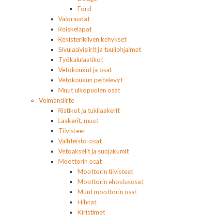
Ford
Valoraudat
Roiskeläpät
Rekisterikilven kehykset
Sivulasivisiirit ja tuuliohjaimet
Työkalulaatikot
Vetokoukut ja osat
Vetokoukun peitelevyt
Muut ulkopuolen osat
Voimansiirto
Ristikot ja tukilaakerit
Laakerit, muut
Tiivisteet
Vaihteisto-osat
Vetoakselit ja suojakumit
Moottorin osat
Moottorin tiivisteet
Moottorin ehostusosat
Muut moottorin osat
Hihnat
Kiristimet