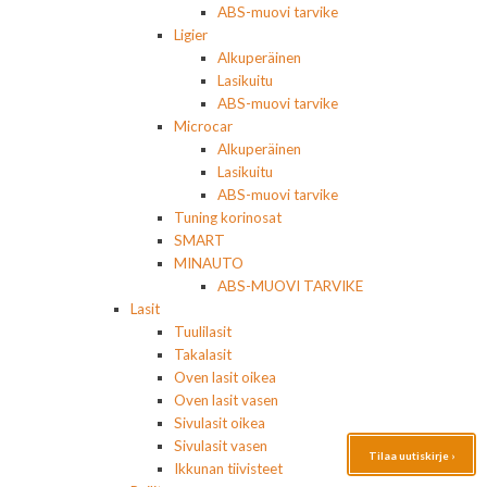
ABS-muovi tarvike
Ligier
Alkuperäinen
Lasikuitu
ABS-muovi tarvike
Microcar
Alkuperäinen
Lasikuitu
ABS-muovi tarvike
Tuning korinosat
SMART
MINAUTO
ABS-MUOVI TARVIKE
Lasit
Tuulilasit
Takalasit
Oven lasit oikea
Oven lasit vasen
Sivulasit oikea
Sivulasit vasen
Tilaa uutiskirje ›
Ikkunan tiivisteet