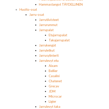
Hammastangot TÄYDELLINEN
Huolto-osat
Jarru-osat
Jarrutiivisteet
Jarrurummut
Jarrupalat
Etujarrupalat
Takajarrupalat
Jarrukengät
Jarruletkut
Jarrusylinterit
Jarrulevyt etu
Aixam
Bellier
Casalini
Chatenet
Grecav
JDM
Microcar
Ligier
Jarrulevyt taka