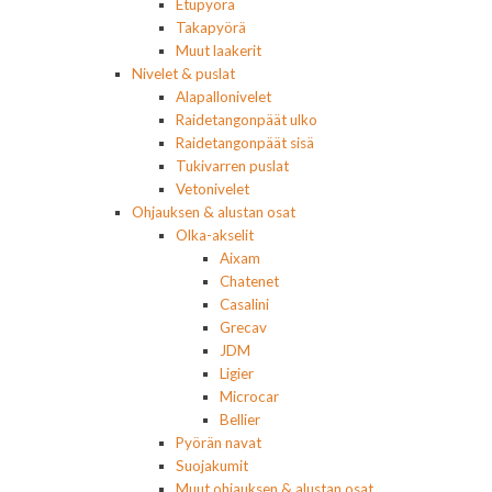
Etupyörä
Takapyörä
Muut laakerit
Nivelet & puslat
Alapallonivelet
Raidetangonpäät ulko
Raidetangonpäät sisä
Tukivarren puslat
Vetonivelet
Ohjauksen & alustan osat
Olka-akselit
Aixam
Chatenet
Casalini
Grecav
JDM
Ligier
Microcar
Bellier
Pyörän navat
Suojakumit
Muut ohjauksen & alustan osat