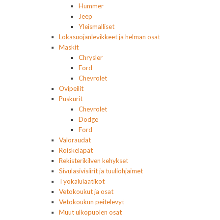
Hummer
Jeep
Yleismalliset
Lokasuojanlevikkeet ja helman osat
Maskit
Chrysler
Ford
Chevrolet
Ovipeilit
Puskurit
Chevrolet
Dodge
Ford
Valoraudat
Roiskeläpät
Rekisterikilven kehykset
Sivulasivisiirit ja tuuliohjaimet
Työkalulaatikot
Vetokoukut ja osat
Vetokoukun peitelevyt
Muut ulkopuolen osat