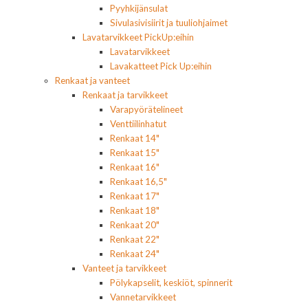
Pyyhkijänsulat
Sivulasivisiirit ja tuuliohjaimet
Lavatarvikkeet PickUp:eihin
Lavatarvikkeet
Lavakatteet Pick Up:eihin
Renkaat ja vanteet
Renkaat ja tarvikkeet
Varapyörätelineet
Venttiilinhatut
Renkaat 14"
Renkaat 15"
Renkaat 16"
Renkaat 16,5"
Renkaat 17"
Renkaat 18"
Renkaat 20"
Renkaat 22"
Renkaat 24"
Vanteet ja tarvikkeet
Pölykapselit, keskiöt, spinnerit
Vannetarvikkeet