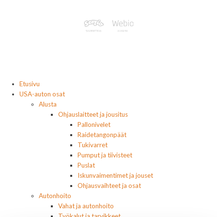
Etusivu
USA-auton osat
Alusta
Ohjauslaitteet ja jousitus
Pallonivelet
Raidetangonpäät
Tukivarret
Pumput ja tiivisteet
Puslat
Iskunvaimentimet ja jouset
Ohjausvaihteet ja osat
Autonhoito
Vahat ja autonhoito
Työkalut ja tarvikkeet