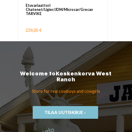
Etuvariaattori
Chatenet/Ligier/JDM/Microcar/Grecav
TARVIKE
239,00 €
Welcome to
Koskenkorva
West
Ranch
Store for real cowboys
and cowgirls
TILAA UUTISKIRJE ›