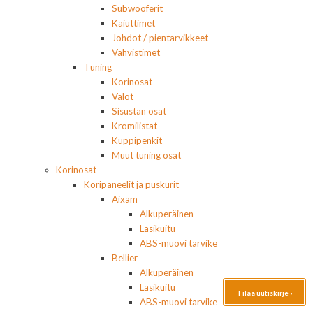
Subwooferit
Kaiuttimet
Johdot / pientarvikkeet
Vahvistimet
Tuning
Korinosat
Valot
Sisustan osat
Kromilistat
Kuppipenkit
Muut tuning osat
Korinosat
Koripaneelit ja puskurit
Aixam
Alkuperäinen
Lasikuitu
ABS-muovi tarvike
Bellier
Alkuperäinen
Lasikuitu
Tilaa uutiskirje ›
ABS-muovi tarvike