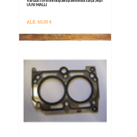
Variaattorin keskipakopainokiila sarja 3kpl
UUSI MALLI
ALK.
60,00 €