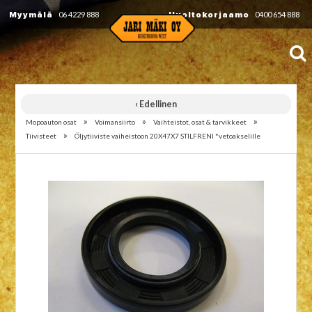
Myymälä
06 4229 888
Huoltokorjaamo
0400 654 888
‹ Edellinen
»
»
»
Mopoauton osat
Voimansiirto
Vaihteistot, osat & tarvikkeet
»
Tiivisteet
Öljytiiviste vaiheistoon 20X47X7 STILFRENI *vetoakselille