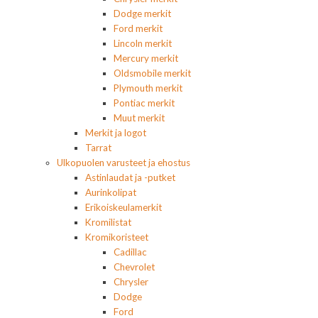
Dodge merkit
Ford merkit
Lincoln merkit
Mercury merkit
Oldsmobile merkit
Plymouth merkit
Pontiac merkit
Muut merkit
Merkit ja logot
Tarrat
Ulkopuolen varusteet ja ehostus
Astinlaudat ja -putket
Aurinkolipat
Erikoiskeulamerkit
Kromilistat
Kromikoristeet
Cadillac
Chevrolet
Chrysler
Dodge
Ford