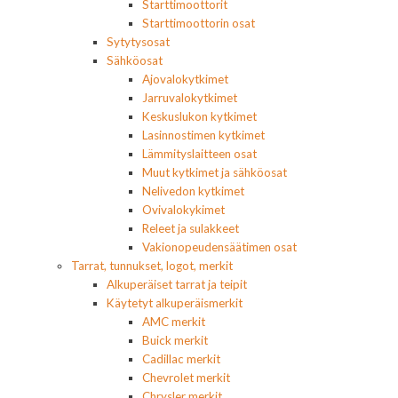
Starttimoottorit
Starttimoottorin osat
Sytytysosat
Sähköosat
Ajovalokytkimet
Jarruvalokytkimet
Keskuslukon kytkimet
Lasinnostimen kytkimet
Lämmityslaitteen osat
Muut kytkimet ja sähköosat
Nelivedon kytkimet
Ovivalokykimet
Releet ja sulakkeet
Vakionopeudensäätimen osat
Tarrat, tunnukset, logot, merkit
Alkuperäiset tarrat ja teipit
Käytetyt alkuperäismerkit
AMC merkit
Buick merkit
Cadillac merkit
Chevrolet merkit
Chrysler merkit