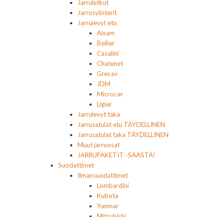
Jarruletkut
Jarrusylinterit
Jarrulevyt etu
Aixam
Bellier
Casalini
Chatenet
Grecav
JDM
Microcar
Ligier
Jarrulevyt taka
Jarrusatulat etu TÄYDELLINEN
Jarrusatulat taka TÄYDELLINEN
Muut jarruosat
JARRUPAKETIT -SÄÄSTÄ!
Suodattimet
Ilmansuodattimet
Lombardini
Kubota
Yanmar
Mitsubishi