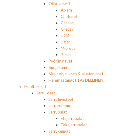
Olka-akselit
Aixam
Chatenet
Casalini
Grecav
JDM
Ligier
Microcar
Bellier
Pyörän navat
Suojakumit
Muut ohjauksen & alustan osat
Hammastangot TÄYDELLINEN
Huolto-osat
Jarru-osat
Jarrutiivisteet
Jarrurummut
Jarrupalat
Etujarrupalat
Takajarrupalat
Jarrukengät