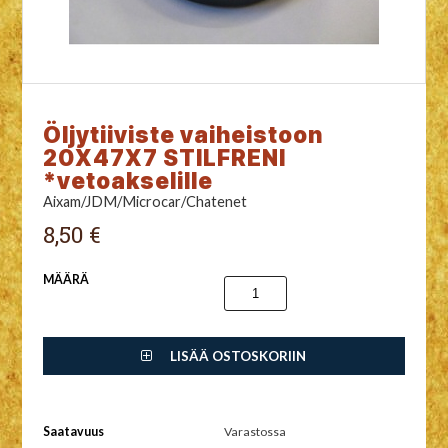
Öljytiiviste vaiheistoon
20X47X7 STILFRENI
*vetoakselille
Aixam/JDM/Microcar/Chatenet
8,50 €
MÄÄRÄ
LISÄÄ OSTOSKORIIN
Saatavuus
Varastossa