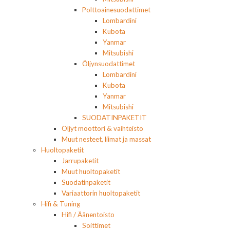
Polttoainesuodattimet
Lombardini
Kubota
Yanmar
Mitsubishi
Öljynsuodattimet
Lombardini
Kubota
Yanmar
Mitsubishi
SUODATINPAKETIT
Öljyt moottori & vaihteisto
Muut nesteet, liimat ja massat
Huoltopaketit
Jarrupaketit
Muut huoltopaketit
Suodatinpaketit
Variaattorin huoltopaketit
Hifi & Tuning
Hifi / Äänentoisto
Soittimet