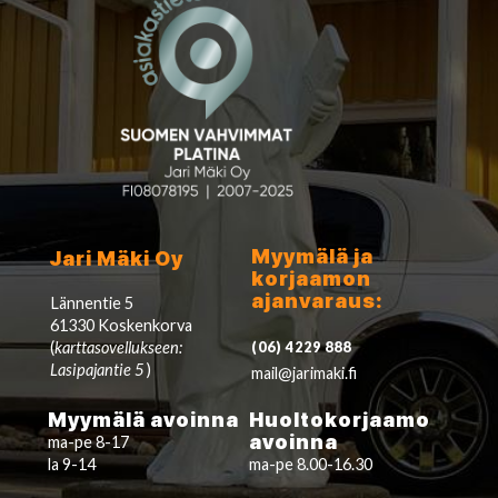
Myymälä ja
Jari Mäki Oy
korjaamon
ajanvaraus:
Lännentie 5
61330 Koskenkorva
(
karttasovellukseen:
(06) 4229 888
Lasipajantie 5
)
mail@jarimaki.fi
Myymälä avoinna
Huoltokorjaamo
avoinna
ma-pe 8-17
la 9-14
ma-pe 8.00-16.30