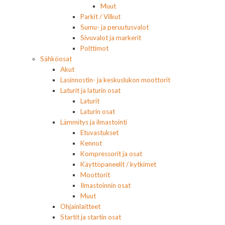
Muut
Parkit / Vilkut
Sumu- ja peruutusvalot
Sivuvalot ja markerit
Polttimot
Sähköosat
Akut
Lasinnostin- ja keskuslukon moottorit
Laturit ja laturin osat
Laturit
Laturin osat
Lämmitys ja ilmastointi
Etuvastukset
Kennot
Kompressorit ja osat
Käyttöpaneelit / kytkimet
Moottorit
Ilmastoinnin osat
Muut
Ohjainlaitteet
Startit ja startin osat