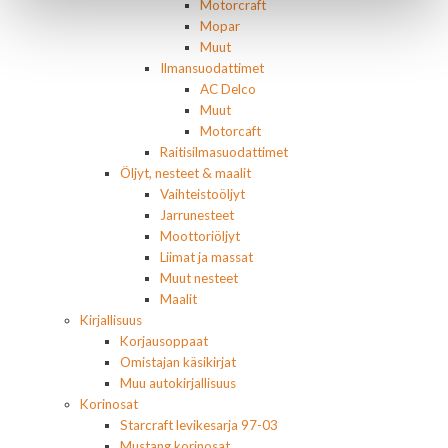
Motorcraft
Mopar
Muut
Ilmansuodattimet
AC Delco
Muut
Motorcaft
Raitisilmasuodattimet
Öljyt, nesteet & maalit
Vaihteistoöljyt
Jarrunesteet
Moottoriöljyt
Liimat ja massat
Muut nesteet
Maalit
Kirjallisuus
Korjausoppaat
Omistajan käsikirjat
Muu autokirjallisuus
Korinosat
Starcraft levikesarja 97-03
Mustang korinosat