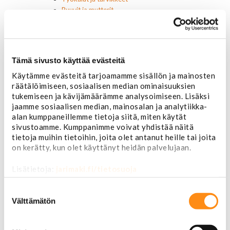
Ruuvit ja mutterit
Huolto-osat ja tarvikkeet
Jarru-osat
Jarrupalat (eteen)
Jarrupalat (taakse)
Tämä sivusto käyttää evästeitä
Jarrukengät
Jarrutiivisteet
Käytämme evästeitä tarjoamamme sisällön ja mainosten
räätälöimiseen, sosiaalisen median ominaisuuksien
Jarrusylinterit ja satulat
tukemiseen ja kävijämäärämme analysoimiseen. Lisäksi
Jarrurummut
jaamme sosiaalisen median, mainosalan ja analytiikka-
Jarrulevyt
alan kumppaneillemme tietoja siitä, miten käytät
Jarrusatulan männät
sivustoamme. Kumppanimme voivat yhdistää näitä
Jarruletkut ja -vaijerit
tietoja muihin tietoihin, joita olet antanut heille tai joita
Jarruliittimet ja ilmausruuvit
on kerätty, kun olet käyttänyt heidän palvelujaan.
Muut jarruosat
Laakerit ja akselitiivisteet
Lisätietoja:
jarimaki.fi/tietosuoja
Jäähdyttimet ja osat
Jäähdyttimet
Suostumuksen
Korkit
valinta
Välttämätön
Letkut
Termostaatit, kotelot, tiivisteet
Lämpötila-anturit