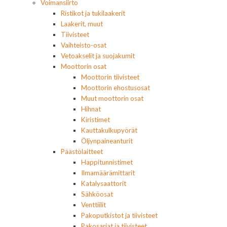
Voimansiirto
Ristikot ja tukilaakerit
Laakerit, muut
Tiivisteet
Vaihteisto-osat
Vetoakselit ja suojakumit
Moottorin osat
Moottorin tiivisteet
Moottorin ehostusosat
Muut moottorin osat
Hihnat
Kiristimet
Kauttakulkupyörät
Öljynpaineanturit
Päästölaitteet
Happitunnistimet
Ilmamäärämittarit
Katalysaattorit
Sähköosat
Venttiilit
Pakoputkistot ja tiivisteet
Pakosarjat ja tiivisteet