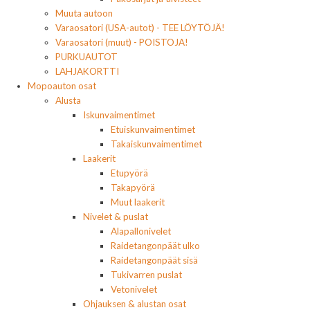
Muuta autoon
Varaosatori (USA-autot) - TEE LÖYTÖJÄ!
Varaosatori (muut) - POISTOJA!
PURKUAUTOT
LAHJAKORTTI
Mopoauton osat
Alusta
Iskunvaimentimet
Etuiskunvaimentimet
Takaiskunvaimentimet
Laakerit
Etupyörä
Takapyörä
Muut laakerit
Nivelet & puslat
Alapallonivelet
Raidetangonpäät ulko
Raidetangonpäät sisä
Tukivarren puslat
Vetonivelet
Ohjauksen & alustan osat