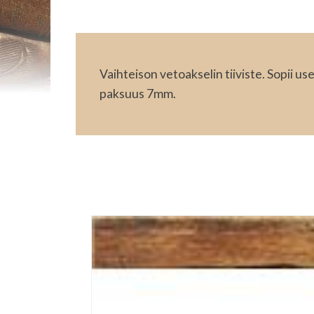
Vaihteison vetoakselin tiiviste. Sopii us
paksuus 7mm.