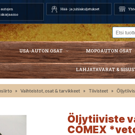
autojen
Hää- ja juhlakuljetukset
Yhte
tokorjaamo
USA-AUTON OSAT
MOPOAUTON OSAT
LAHJATAVARAT & SISUS
»
»
»
siirto
Vaihteistot, osat & tarvikkeet
Tiivisteet
Öljytiiv
Öljytiiviste
COMEX *veto