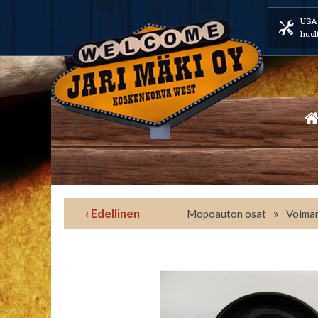
USA 
huol
‹ Edellinen
»
Mopoauton osat
Voiman