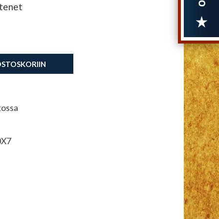
tenet
OSTOSKORIIN
tossa
0X7