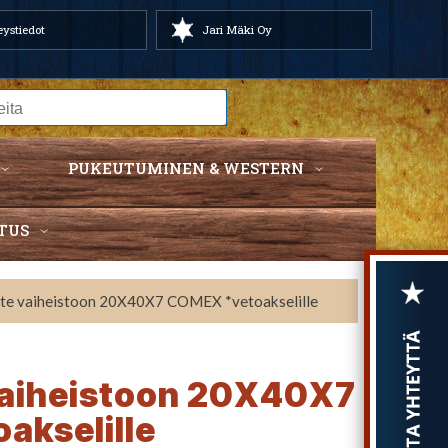
ystiedot
Jari Mäki Oy
PUKEUTUMINEN & WESTERN
TUS
iste vaiheistoon 20X40X7 COMEX *vetoakselille
 vaiheistoon 20X40X7
akselille