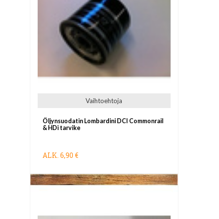
Vaihtoehtoja
Öljynsuodatin Lombardini DCI Commonrail
& HDi tarvike
ALK.
6,90 €