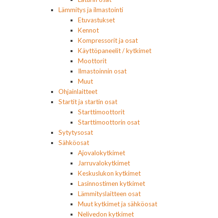
Lämmitys ja ilmastointi
Etuvastukset
Kennot
Kompressorit ja osat
Käyttöpaneelit / kytkimet
Moottorit
Ilmastoinnin osat
Muut
Ohjainlaitteet
Startit ja startin osat
Starttimoottorit
Starttimoottorin osat
Sytytysosat
Sähköosat
Ajovalokytkimet
Jarruvalokytkimet
Keskuslukon kytkimet
Lasinnostimen kytkimet
Lämmityslaitteen osat
Muut kytkimet ja sähköosat
Nelivedon kytkimet