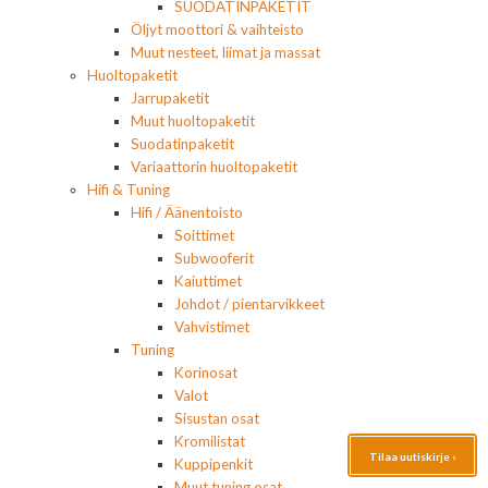
SUODATINPAKETIT
Öljyt moottori & vaihteisto
Muut nesteet, liimat ja massat
Huoltopaketit
Jarrupaketit
Muut huoltopaketit
Suodatinpaketit
Variaattorin huoltopaketit
Hifi & Tuning
Hifi / Äänentoisto
Soittimet
Subwooferit
Kaiuttimet
Johdot / pientarvikkeet
Vahvistimet
Tuning
Korinosat
Valot
Sisustan osat
Kromilistat
Tilaa uutiskirje ›
Kuppipenkit
Muut tuning osat