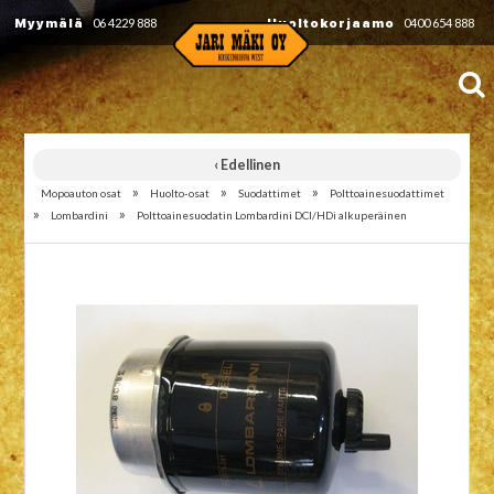
Myymälä
06 4229 888
Huoltokorjaamo
0400 654 888
‹ Edellinen
»
»
»
Mopoauton osat
Huolto-osat
Suodattimet
Polttoainesuodattimet
»
»
Lombardini
Polttoainesuodatin Lombardini DCI/HDi alkuperäinen