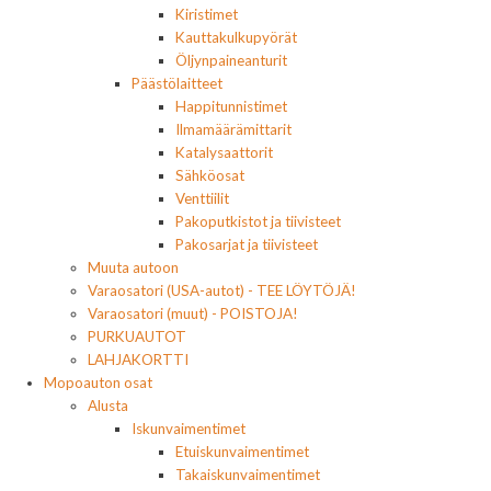
Kiristimet
Kauttakulkupyörät
Öljynpaineanturit
Päästölaitteet
Happitunnistimet
Ilmamäärämittarit
Katalysaattorit
Sähköosat
Venttiilit
Pakoputkistot ja tiivisteet
Pakosarjat ja tiivisteet
Muuta autoon
Varaosatori (USA-autot) - TEE LÖYTÖJÄ!
Varaosatori (muut) - POISTOJA!
PURKUAUTOT
LAHJAKORTTI
Mopoauton osat
Alusta
Iskunvaimentimet
Etuiskunvaimentimet
Takaiskunvaimentimet