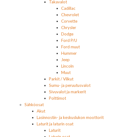
Takavalot
Cadillac
Chevrolet
Corvette
Chrysler
Dodge
Ford P/U
Ford muut
Hummer
Jeep
Lincoln
Muut
Parkit / Vilkut
Sumu- ja peruutusvalot
Sivuvalot ja markerit
Polttimot
Sähköosat
Akut
Lasinnostin- ja keskuslukon moottorit
Laturit ja laturin osat
Laturit
Laturin osat