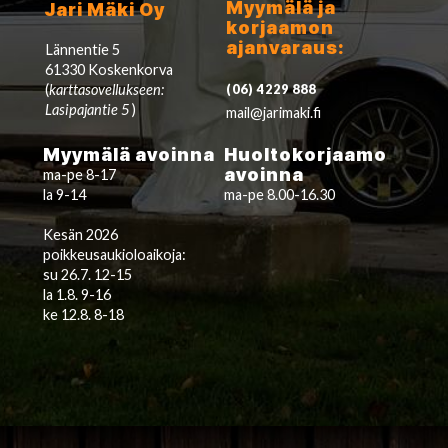
Myymälä ja
Jari Mäki Oy
korjaamon
ajanvaraus:
Lännentie 5
61330 Koskenkorva
(
karttasovellukseen:
(06) 4229 888
Lasipajantie 5
)
mail@jarimaki.fi
Myymälä avoinna
Huoltokorjaamo
avoinna
ma-pe 8-17
la 9-14
ma-pe 8.00-16.30
Kesän 2026
poikkeusaukioloaikoja:
su 26.7. 12-15
la 1.8. 9-16
ke 12.8. 8-18