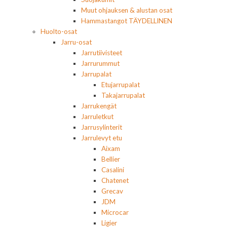
Muut ohjauksen & alustan osat
Hammastangot TÄYDELLINEN
Huolto-osat
Jarru-osat
Jarrutiivisteet
Jarrurummut
Jarrupalat
Etujarrupalat
Takajarrupalat
Jarrukengät
Jarruletkut
Jarrusylinterit
Jarrulevyt etu
Aixam
Bellier
Casalini
Chatenet
Grecav
JDM
Microcar
Ligier