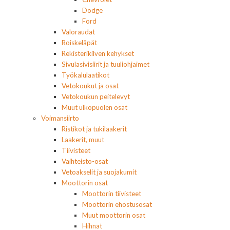
Dodge
Ford
Valoraudat
Roiskeläpät
Rekisterikilven kehykset
Sivulasivisiirit ja tuuliohjaimet
Työkalulaatikot
Vetokoukut ja osat
Vetokoukun peitelevyt
Muut ulkopuolen osat
Voimansiirto
Ristikot ja tukilaakerit
Laakerit, muut
Tiivisteet
Vaihteisto-osat
Vetoakselit ja suojakumit
Moottorin osat
Moottorin tiivisteet
Moottorin ehostusosat
Muut moottorin osat
Hihnat