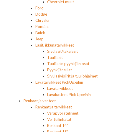
Chevrolet muut
Ford
Dodge
Chrysler
Pontiac
Buick
Jeep
Lasit, ikkunatarvikkeet
Sivulasit/takalasit
Tuulilasit
Tuulilasin pyyhkijän osat
Pyyhkijänsulat
Sivulasivisiirit ja tuuliohjaimet
Lavatarvikkeet PickUp:eihin
Lavatarvikkeet
Lavakatteet Pick Up:eihin
Renkaat ja vanteet
Renkaat ja tarvikkeet
Varapyörätelineet
Venttiilinhatut
Renkaat 14"
Renkaat 15"