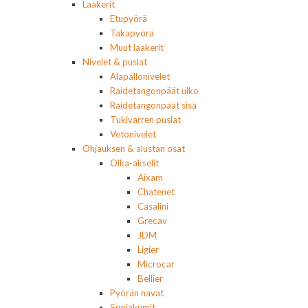
Laakerit
Etupyörä
Takapyörä
Muut laakerit
Nivelet & puslat
Alapallonivelet
Raidetangonpäät ulko
Raidetangonpäät sisä
Tukivarren puslat
Vetonivelet
Ohjauksen & alustan osat
Olka-akselit
Aixam
Chatenet
Casalini
Grecav
JDM
Ligier
Microcar
Bellier
Pyörän navat
Suojakumit