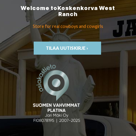
Welcome to
Koskenkorva
West
Ranch
Store for real cowboys
and cowgirls
TILAA UUTISKIRJE ›