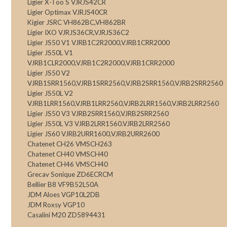
Ligier X-Too S VJRJS42CR
Ligier Optimax VJRJS40CR
Kigier JSRC VH862BC,VH862BR
Ligier IXO VJRJS36CR,VJRJS36C2
Ligier JS50 V1 VJRB1C2R2000,VJRB1CRR2000
Ligier JS50L V1
VJRB1CLR2000,VJRB1C2R2000,VJRB1CRR2000
Ligier JS50 V2
VJRB1SRR1560,VJRB1SRR2560,VJRB2SRR1560,VJRB2SRR2560
Ligier JS50L V2
VJRB1LRR1560,VJRB1LRR2560,VJRB2LRR1560,VJRB2LRR2560
Ligier JS50 V3 VJRB2SRR1560,VJRB2SRR2560
Ligier JS50L V3 VJRB2LRR1560.VJRB2LRR2560
Ligier JS60 VJRB2URR1600,VJRB2URR2600
Chatenet CH26 VMSCH263
Chatenet CH40 VMSCH40
Chatenet CH46 VMSCH40
Grecav Sonique ZD6ECRCM
Bellier B8 VF9B52L50A
JDM Aloes VGP10L2DB
JDM Roxsy VGP10
Casalini M20 ZD5894431