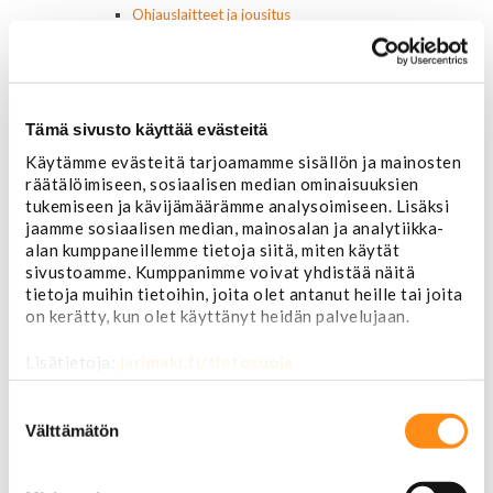
Ohjauslaitteet ja jousitus
Pallonivelet
Raidetangonpäät
Tukivarret
Pumput ja tiivisteet
Tämä sivusto käyttää evästeitä
Puslat
Iskunvaimentimet ja jouset
Käytämme evästeitä tarjoamamme sisällön ja mainosten
Ohjausvaihteet ja osat
räätälöimiseen, sosiaalisen median ominaisuuksien
Autonhoito
tukemiseen ja kävijämäärämme analysoimiseen. Lisäksi
Vahat ja autonhoito
jaamme sosiaalisen median, mainosalan ja analytiikka-
Työkalut ja tarvikkeet
alan kumppaneillemme tietoja siitä, miten käytät
Ruuvit ja mutterit
sivustoamme. Kumppanimme voivat yhdistää näitä
Huolto-osat ja tarvikkeet
tietoja muihin tietoihin, joita olet antanut heille tai joita
on kerätty, kun olet käyttänyt heidän palvelujaan.
Jarru-osat
Jarrupalat (eteen)
Lisätietoja:
jarimaki.fi/tietosuoja
Jarrupalat (taakse)
Jarrukengät
Suostumuksen
Jarrutiivisteet
valinta
Välttämätön
Jarrusylinterit ja satulat
Jarrurummut
Jarrulevyt