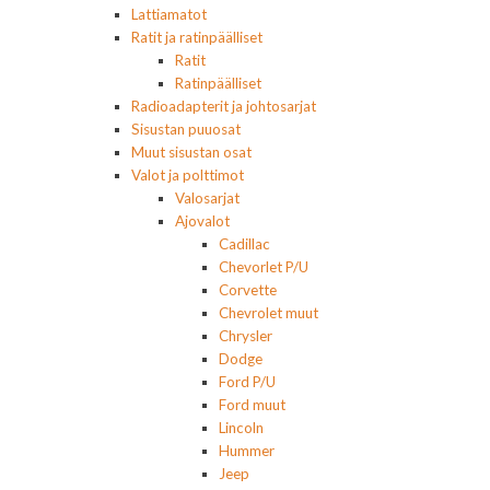
Lattiamatot
Ratit ja ratinpäälliset
Ratit
Ratinpäälliset
Radioadapterit ja johtosarjat
Sisustan puuosat
Muut sisustan osat
Valot ja polttimot
Valosarjat
Ajovalot
Cadillac
Chevorlet P/U
Corvette
Chevrolet muut
Chrysler
Dodge
Ford P/U
Ford muut
Lincoln
Hummer
Jeep