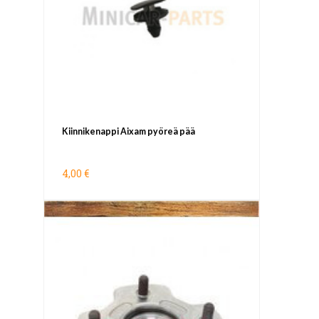
Kiinnikenappi Aixam pyöreä pää
4,00 €