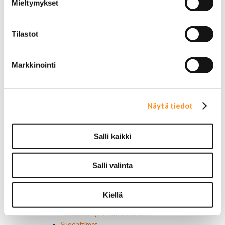
Mieltymykset
Jarrusatulan männät
Jarruletkut ja -vaijerit
Jarruliittimet ja ilmausruuvit
Tilastot
Muut jarruosat
Laakerit ja akselitiivisteet
Jäähdyttimet ja osat
Markkinointi
Jäähdyttimet
Korkit
Letkut
Termostaatit, kotelot, tiivisteet
Näytä tiedot
Lämpötila-anturit
Vesipumput ja tiivisteet
Vapaatuulettimet ja viskokytkimet
Salli kaikki
Kiinnikkeet ja pidikkeet
Nivelet ja puslat
Alapallonivelet
Salli valinta
Yläpallonivelet
Raidetangonpäät sisempi
Raidetangonpäät ulompi
Kiellä
Vakaajan linkit
Polttoaine- ja ilmanottolaitteet
Suodattimet