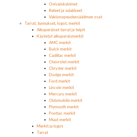
Ovivalokykimet
Releet ja sulakkeet
Vakionopeudensäätimen osat
Tarrat, tunnukset, logot, merkit
Alkuperäiset tarrat ja teipit
Käytetyt alkuperäismerkit
AMC merkit
Buick merkit
Cadillac merkit
Chevrolet merkit
Chrysler merkit
Dodge merkit
Ford merkit
Lincoln merkit
Mercury merkit
Oldsmobile merkit
Plymouth merkit
Pontiac merkit
Muut merkit
Merkit ja logot
Tarrat