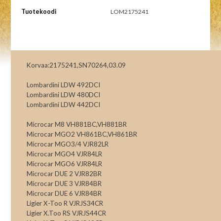
Tuotekoodi
LOM2175241
Korvaa:2175241,SN70264,03.09
Lombardini LDW 492DCI
Lombardini LDW 480DCI
Lombardini LDW 442DCI
Microcar M8 VH881BC,VH881BR
Microcar MGO2 VH861BC,VH861BR
Microcar MGO3/4 VJR82LR
Microcar MGO4 VJR84LR
Microcar MGO6 VJR84LR
Microcar DUE 2 VJR82BR
Microcar DUE 3 VJR84BR
Microcar DUE 6 VJR84BR
Ligier X-Too R VJRJS34CR
Ligier X.Too RS VJRJS44CR