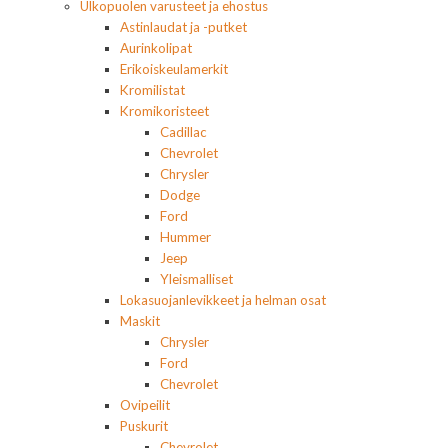
Ulkopuolen varusteet ja ehostus
Astinlaudat ja -putket
Aurinkolipat
Erikoiskeulamerkit
Kromilistat
Kromikoristeet
Cadillac
Chevrolet
Chrysler
Dodge
Ford
Hummer
Jeep
Yleismalliset
Lokasuojanlevikkeet ja helman osat
Maskit
Chrysler
Ford
Chevrolet
Ovipeilit
Puskurit
Chevrolet