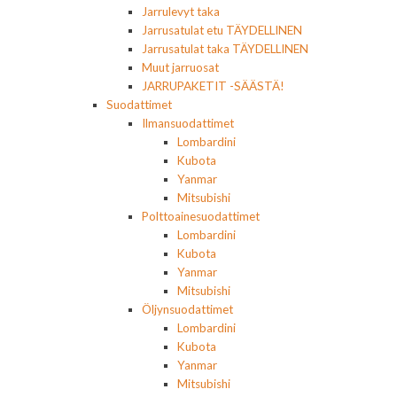
Jarrulevyt taka
Jarrusatulat etu TÄYDELLINEN
Jarrusatulat taka TÄYDELLINEN
Muut jarruosat
JARRUPAKETIT -SÄÄSTÄ!
Suodattimet
Ilmansuodattimet
Lombardini
Kubota
Yanmar
Mitsubishi
Polttoainesuodattimet
Lombardini
Kubota
Yanmar
Mitsubishi
Öljynsuodattimet
Lombardini
Kubota
Yanmar
Mitsubishi