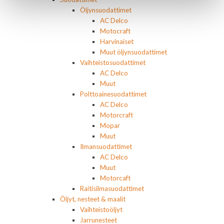
Öljynsuodattimet
AC Delco
Motocraft
Harvinaiset
Muut öljynsuodattimet
Vaihteistosuodattimet
AC Delco
Muut
Polttoainesuodattimet
AC Delco
Motorcraft
Mopar
Muut
Ilmansuodattimet
AC Delco
Muut
Motorcaft
Raitisilmasuodattimet
Öljyt, nesteet & maalit
Vaihteistoöljyt
Jarrunesteet