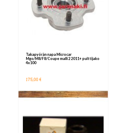
Takapyörän napa Microcar
Mgo/M8/F8/Coupe malli 2 2011+ pulttijako
4x100
175,00 €