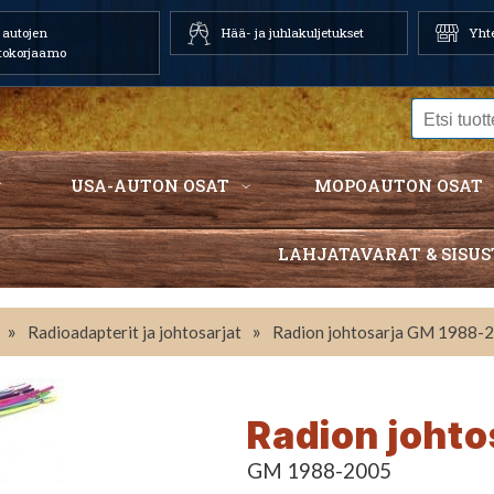
autojen
Hää- ja juhlakuljetukset
Yhte
tokorjaamo
USA-AUTON OSAT
MOPOAUTON OSAT
LAHJATAVARAT & SISUS
»
»
Radioadapterit ja johtosarjat
Radion johtosarja GM 1988-
Radion joht
GM 1988-2005