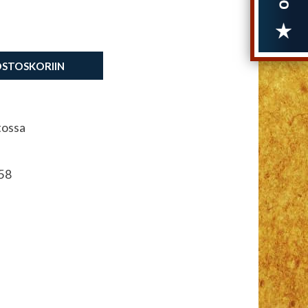
OSTOSKORIIN
tossa
58