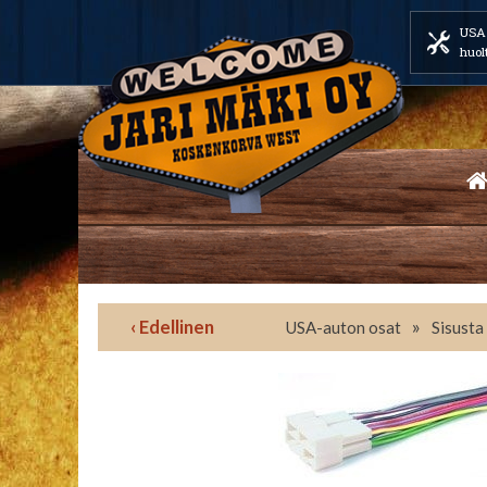
USA 
huol
‹ Edellinen
»
USA-auton osat
Sisusta