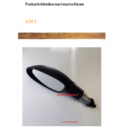
Puskurin kiinnikeruuvi musta Aixam
4,50 €