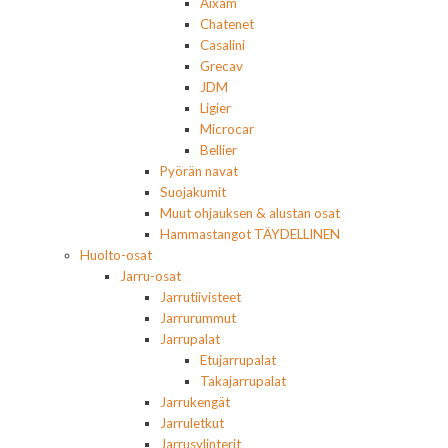
Aixam
Chatenet
Casalini
Grecav
JDM
Ligier
Microcar
Bellier
Pyörän navat
Suojakumit
Muut ohjauksen & alustan osat
Hammastangot TÄYDELLINEN
Huolto-osat
Jarru-osat
Jarrutiivisteet
Jarrurummut
Jarrupalat
Etujarrupalat
Takajarrupalat
Jarrukengät
Jarruletkut
Jarrusylinterit