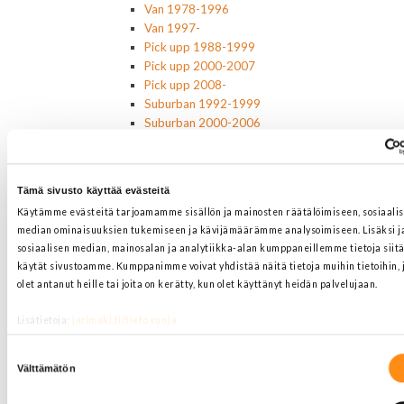
Van 1978-1996
Van 1997-
Pick upp 1988-1999
Pick upp 2000-2007
Pick upp 2008-
Suburban 1992-1999
Suburban 2000-2006
Tahoe 2000-2007
Corvette
Chevrolet muut
Tämä sivusto käyttää evästeitä
Ford
Käytämme evästeitä tarjoamamme sisällön ja mainosten räätälöimiseen, sosiaali
Dodge
median ominaisuuksien tukemiseen ja kävijämäärämme analysoimiseen. Lisäksi
Chrysler
sosiaalisen median, mainosalan ja analytiikka-alan kumppaneillemme tietoja siitä
Pontiac
käytät sivustoamme. Kumppanimme voivat yhdistää näitä tietoja muihin tietoihin, j
Buick
olet antanut heille tai joita on kerätty, kun olet käyttänyt heidän palvelujaan.
Jeep
Lasit, ikkunatarvikkeet
Lisätietoja:
jarimaki.fi/tietosuoja
Sivulasit/takalasit
Tuulilasit
Suostumuksen
Tuulilasin pyyhkijän osat
Välttämätön
valinta
Pyyhkijänsulat