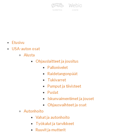
Etusivu
USA-auton osat
Alusta
Ohjauslaitteet ja jousitus
Pallonivelet
Raidetangonpäät
Tukivarret
Pumput ja tiivisteet
Puslat
Iskunvaimentimet ja jouset
Ohjausvaihteet ja osat
Autonhoito
Vahat ja autonhoito
Työkalut ja tarvikkeet
Ruuvit ja mutterit