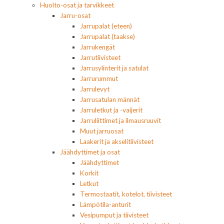
Huolto-osat ja tarvikkeet
Jarru-osat
Jarrupalat (eteen)
Jarrupalat (taakse)
Jarrukengät
Jarrutiivisteet
Jarrusylinterit ja satulat
Jarrurummut
Jarrulevyt
Jarrusatulan männät
Jarruletkut ja -vaijerit
Jarruliittimet ja ilmausruuvit
Muut jarruosat
Laakerit ja akselitiivisteet
Jäähdyttimet ja osat
Jäähdyttimet
Korkit
Letkut
Termostaatit, kotelot, tiivisteet
Lämpötila-anturit
Vesipumput ja tiivisteet