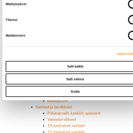
Sivulasivisiirit ja tuuliohjaimet
Mieltymykset
Lavatarvikkeet PickUp:eihin
Lavatarvikkeet
Lavakatteet Pick Up:eihin
Tilastot
Renkaat ja vanteet
Renkaat ja tarvikkeet
Markkinointi
Varapyörätelineet
Venttiilinhatut
Renkaat 14"
Näytä tie
Renkaat 15"
Renkaat 16"
Salli kaikki
Renkaat 16,5"
Renkaat 17"
Salli valinta
Renkaat 18"
Renkaat 20"
Kiellä
Renkaat 22"
Renkaat 24"
Vanteet ja tarvikkeet
Pölykapselit, keskiöt, spinnerit
Vannetarvikkeet
14 tuumaiset vanteet
15 tuumaiset vanteet