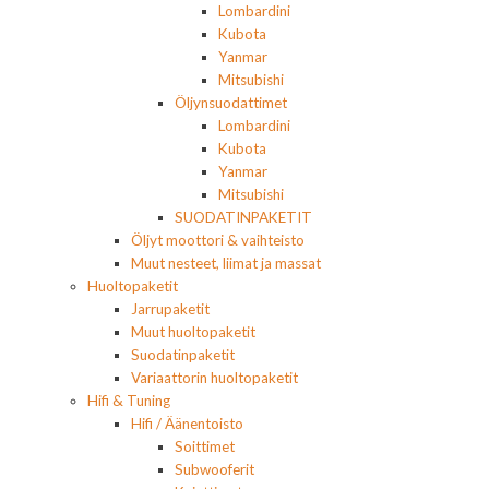
Lombardini
Kubota
Yanmar
Mitsubishi
Öljynsuodattimet
Lombardini
Kubota
Yanmar
Mitsubishi
SUODATINPAKETIT
Öljyt moottori & vaihteisto
Muut nesteet, liimat ja massat
Huoltopaketit
Jarrupaketit
Muut huoltopaketit
Suodatinpaketit
Variaattorin huoltopaketit
Hifi & Tuning
Hifi / Äänentoisto
Soittimet
Subwooferit