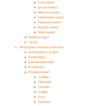
Ford merkit
Lincoln merkit
Mercury merkit
Oldsmobile merkit
Plymouth merkit
Pontiac merkit
Muut merkit
Merkit ja logot
Tarrat
Ulkopuolen varusteet ja ehostus
Astinlaudat ja -putket
Aurinkolipat
Erikoiskeulamerkit
Kromilistat
Kromikoristeet
Cadillac
Chevrolet
Chrysler
Dodge
Ford
Hummer