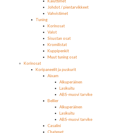
Kaiuttimet
Johdot / pientarvikkeet
Vahvistimet
Tuning
Korinosat
Valot
Sisustan osat
Kromilistat
Kuppipenkit
Muut tuning osat
Korinosat
Koripaneelit ja puskurit
Aixam
Alkuperäinen
Lasikuitu
ABS-muovi tarvike
Bellier
Alkuperäinen
Lasikuitu
ABS-muovi tarvike
Casalini
Chatenet