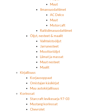
Muut
Ilmansuodattimet
AC Delco
Muut
Motorcaft
Raitisilmasuodattimet
Öljyt, nesteet & maalit
Vaihteistoöljyt
Jarrunesteet
Moottoriöljyt
Liimat ja massat
Muut nesteet
Maalit
Kirjallisuus
Korjausoppaat
Omistajan käsikirjat
Muu autokirjallisuus
Korinosat
Starcraft levikesarja 97-03
Mustang korinosat
Chevrolet