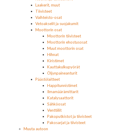
Laakerit, muut
Tiivisteet
Vaihteisto-osat
Vetoakselit ja suojakumit
Moottorin osat
Moottorin tiivisteet
Moottorin ehostusosat
Muut moottorin osat
Hihnat
Kiristimet
Kauttakulkupyörät
Öljynpaineanturit
Päästölaitteet
Happitunnistimet
Ilmamäärämittarit
Katalysaattorit
Sähköosat
Venttiilit
Pakoputkistot ja tiivisteet
Pakosarjat ja tiivisteet
Muuta autoon