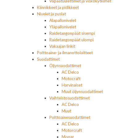
Vapaatuulettimet ja viskokytkimet
Kiinnikkeet ja pidikkeet
Nivelet ja puslat
Alapallonivelet
Yläpallonivelet
Raidetangonpäät sisempi
Raidetangonpäät ulompi
Vakaajan linkit
Polttoaine- ja ilmanottolaitteet
Suodattimet
Öljynsuodattimet
AC Delco
Motocraft
Harvinaiset
Muut öljynsuodattimet
Vaihteistosuodattimet
AC Delco
Muut
Polttoainesuodattimet
AC Delco
Motorcraft
Mopar