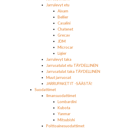
Jarrulevyt etu
Aixam
Bellier
Casalini
Chatenet
Grecav
JDM
Microcar
Ligier
Jarrulevyt taka
Jarrusatulat etu TÄYDELLINEN
Jarrusatulat taka TÄYDELLINEN
Muut jarruosat
JARRUPAKETIT -SÄÄSTÄ!
Suodattimet
Ilmansuodattimet
Lombardini
Kubota
Yanmar
Mitsubishi
Polttoainesuodattimet