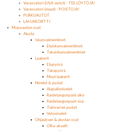
Varaosatori (USA-autot) - TEE LÖYTÖJÄ!
Varaosatori (muut) - POISTOJA!
PURKUAUTOT
LAHJAKORTTI
Mopoauton osat
Alusta
Iskunvaimentimet
Etuiskunvaimentimet
Takaiskunvaimentimet
Laakerit
Etupyörä
Takapyörä
Muut laakerit
Nivelet & puslat
Alapallonivelet
Raidetangonpäät ulko
Raidetangonpäät sisä
Tukivarren puslat
Vetonivelet
Ohjauksen & alustan osat
Olka-akselit