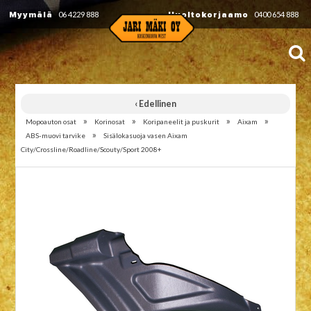
Myymälä
06 4229 888
Huoltokorjaamo
0400 654 888
‹ Edellinen
»
»
»
»
Mopoauton osat
Korinosat
Koripaneelit ja puskurit
Aixam
»
ABS-muovi tarvike
Sisälokasuoja vasen Aixam
City/Crossline/Roadline/Scouty/Sport 2008+