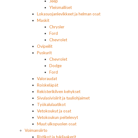
Jeep
Yleismalliset
Lokasuojanlevikkeet ja helman osat
Maskit
Chrysler
Ford
Chevrolet
Ovipeilit
Puskurit
Chevrolet
Dodge
Ford
Valoraudat
Roiskeläpät
Rekisterikilven kehykset
Sivulasivisiirit ja tuuliohjaimet
Työkalulaatikot
Vetokoukut ja osat
Vetokoukun peitelevyt
Muut ulkopuolen osat
Voimansiirto
Ristikot ja tukilaakerit