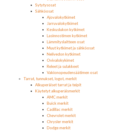
Sytytysosat
Sähköosat
Ajovalokytkimet
Jarruvalokytkimet
Keskuslukon kytkimet
Lasinnostimen kytkimet
Lämmityslaitteen osat
Muut kytkimet ja sähköosat
Nelivedon kytkimet
Ovivalokykimet
Releet ja sulakkeet
Vakionopeudensäätimen osat
Tarrat, tunnukset, logot, merkit
Alkuperäiset tarrat ja teipit
Käytetyt alkuperäismerkit
AMC merkit
Buick merkit
Cadillac merkit
Chevrolet merkit
Chrysler merkit
Dodge merkit