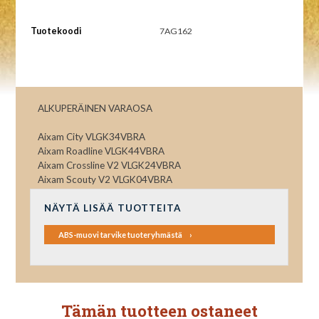
Tuotekoodi
7AG162
ALKUPERÄINEN VARAOSA
Aixam City VLGK34VBRA
Aixam Roadline VLGK44VBRA
Aixam Crossline V2 VLGK24VBRA
Aixam Scouty V2 VLGK04VBRA
NÄYTÄ LISÄÄ TUOTTEITA
ABS-muovi tarvike tuoteryhmästä
Tämän tuotteen ostaneet