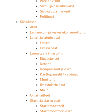
Parkit / Vilkut
Sumu- ja peruutusvalot
Sivuvalot ja markerit
Polttimot
Sähköosat
Akut
Lasinnostin- ja keskuslukon moottorit
Laturit ja laturin osat
Laturit
Laturin osat
Lämmitys ja ilmastointi
Etuvastukset
Kennot
Kompressorit ja osat
Käyttöpaneelit / kytkimet
Moottorit
Ilmastoinnin osat
Muut
Ohjainlaitteet
Startit ja startin osat
Starttimoottorit
Starttimoottorin osat