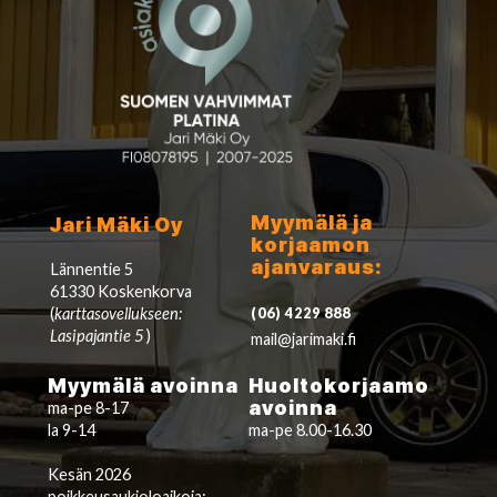
Myymälä ja
Jari Mäki Oy
korjaamon
ajanvaraus:
Lännentie 5
61330 Koskenkorva
(
karttasovellukseen:
(06) 4229 888
Lasipajantie 5
)
mail@jarimaki.fi
Myymälä avoinna
Huoltokorjaamo
avoinna
ma-pe 8-17
la 9-14
ma-pe 8.00-16.30
Kesän 2026
poikkeusaukioloaikoja: