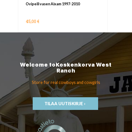
Ovipeili vasen Aixam 1997-2010
45,00 €
Welcome to
Koskenkorva
West
Ranch
Store for real cowboys
and cowgirls
TILAA UUTISKIRJE ›