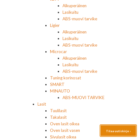
Alkuperäinen
Lasikuitu
ABS-muovi tarvike
Ligier
Alkuperäinen
Lasikuitu
ABS-muovi tarvike
Microcar
Alkuperäinen
Lasikuitu
ABS-muovi tarvike
Tuning korinosat
SMART
MINAUTO
ABS-MUOVI TARVIKE
Lasit
Tuulilasit
Takalasit
Oven lasit oikea
Oven lasit vasen
Tilaa uutiskirje ›
Sivulasit oikea