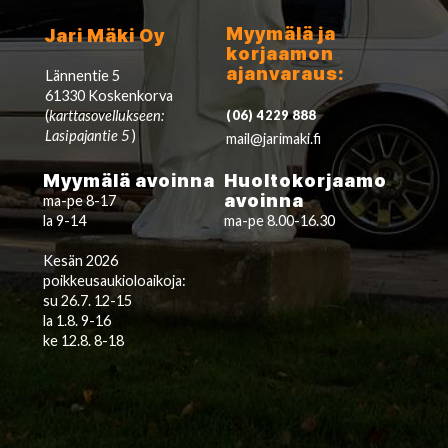
Myymälä ja
Jari Mäki Oy
korjaamon
ajanvaraus:
Lännentie 5
61330 Koskenkorva
(
karttasovellukseen:
(06) 4229 888
Lasipajantie 5
)
mail@jarimaki.fi
Myymälä avoinna
Huoltokorjaamo
avoinna
ma-pe 8-17
la 9-14
ma-pe 8.00-16.30
Kesän 2026
poikkeusaukioloaikoja:
su 26.7. 12-15
la 1.8. 9-16
ke 12.8. 8-18