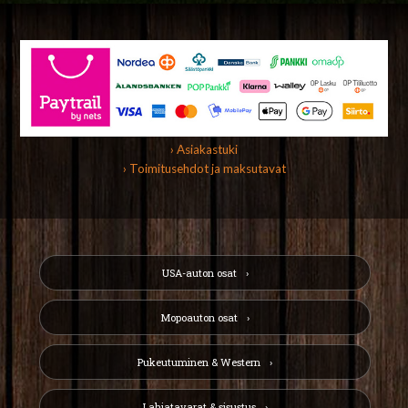
› Asiakastuki
› Toimitusehdot ja maksutavat
USA-auton osat
Mopoauton osat
Pukeutuminen & Western
Lahjatavarat & sisustus