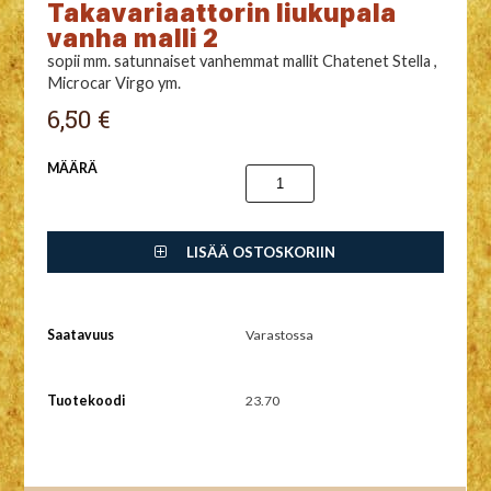
Takavariaattorin liukupala
vanha malli 2
sopii mm. satunnaiset vanhemmat mallit Chatenet Stella ,
Microcar Virgo ym.
6,50 €
MÄÄRÄ
LISÄÄ OSTOSKORIIN
Saatavuus
Varastossa
Tuotekoodi
23.70