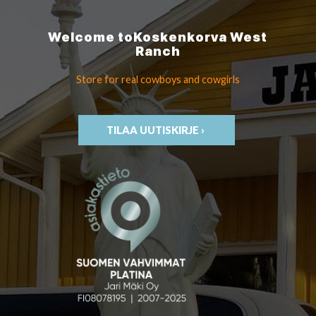
Welcome to
Koskenkorva
West
Ranch
Store for real cowboys
and cowgirls
TILAA UUTISKIRJE ›