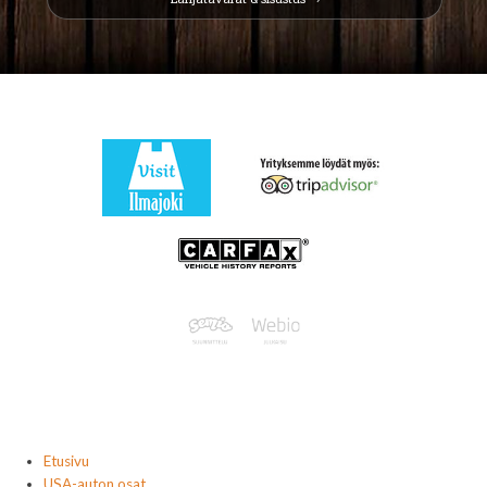
Etusivu
USA-auton osat