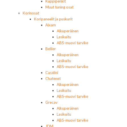
Kuppipenkit
Muut tuning osat
Korinosat
Koripaneelit ja puskurit
Aixam
Alkuperäinen
Lasikuitu
ABS-muovi tarvike
Bellier
Alkuperäinen
Lasikuitu
ABS-muovi tarvike
Casalini
Chatenet
Alkuperäinen
Lasikuitu
ABS-muovi tarvike
Grecav
Alkuperäinen
Lasikuitu
ABS-muovi tarvike
JDM