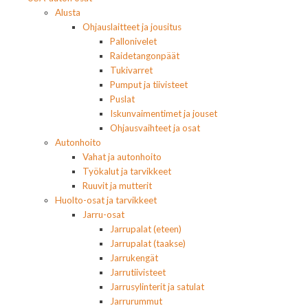
Alusta
Ohjauslaitteet ja jousitus
Pallonivelet
Raidetangonpäät
Tukivarret
Pumput ja tiivisteet
Puslat
Iskunvaimentimet ja jouset
Ohjausvaihteet ja osat
Autonhoito
Vahat ja autonhoito
Työkalut ja tarvikkeet
Ruuvit ja mutterit
Huolto-osat ja tarvikkeet
Jarru-osat
Jarrupalat (eteen)
Jarrupalat (taakse)
Jarrukengät
Jarrutiivisteet
Jarrusylinterit ja satulat
Jarrurummut