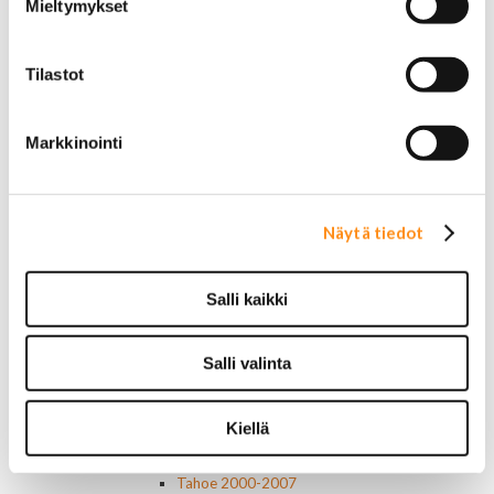
Mieltymykset
Jarrunesteet
Moottoriöljyt
Liimat ja massat
Tilastot
Muut nesteet
Maalit
Kirjallisuus
Markkinointi
Korjausoppaat
Omistajan käsikirjat
Muu autokirjallisuus
Korinosat
Näytä tiedot
Starcraft levikesarja 97-03
Mustang korinosat
Chevrolet
Salli kaikki
Van 1978-1996
Van 1997-
Salli valinta
Pick upp 1988-1999
Pick upp 2000-2007
Pick upp 2008-
Kiellä
Suburban 1992-1999
Suburban 2000-2006
Tahoe 2000-2007