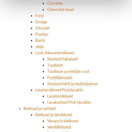
Corvette
Chevrolet muut
Ford
Dodge
Chrysler
Pontiac
Buick
Jeep
Lasit, ikkunatarvikkeet
Sivulasit/takalasit
Tuulilasit
Tuulilasin pyyhkijän osat
Pyyhkijänsulat
Sivulasivisiirit ja tuuliohjaimet
Lavatarvikkeet PickUp:eihin
Lavatarvikkeet
Lavakatteet Pick Up:eihin
Renkaat ja vanteet
Renkaat ja tarvikkeet
Varapyörätelineet
Venttiilinhatut