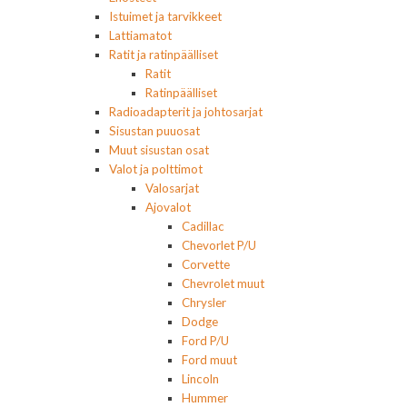
Istuimet ja tarvikkeet
Lattiamatot
Ratit ja ratinpäälliset
Ratit
Ratinpäälliset
Radioadapterit ja johtosarjat
Sisustan puuosat
Muut sisustan osat
Valot ja polttimot
Valosarjat
Ajovalot
Cadillac
Chevorlet P/U
Corvette
Chevrolet muut
Chrysler
Dodge
Ford P/U
Ford muut
Lincoln
Hummer