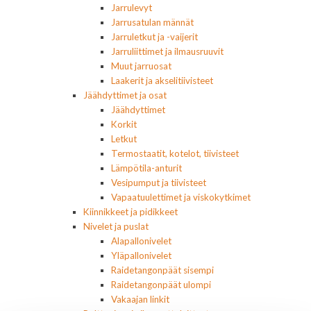
Jarrulevyt
Jarrusatulan männät
Jarruletkut ja -vaijerit
Jarruliittimet ja ilmausruuvit
Muut jarruosat
Laakerit ja akselitiivisteet
Jäähdyttimet ja osat
Jäähdyttimet
Korkit
Letkut
Termostaatit, kotelot, tiivisteet
Lämpötila-anturit
Vesipumput ja tiivisteet
Vapaatuulettimet ja viskokytkimet
Kiinnikkeet ja pidikkeet
Nivelet ja puslat
Alapallonivelet
Yläpallonivelet
Raidetangonpäät sisempi
Raidetangonpäät ulompi
Vakaajan linkit