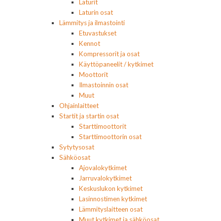
Laturit
Laturin osat
Lämmitys ja ilmastointi
Etuvastukset
Kennot
Kompressorit ja osat
Käyttöpaneelit / kytkimet
Moottorit
Ilmastoinnin osat
Muut
Ohjainlaitteet
Startit ja startin osat
Starttimoottorit
Starttimoottorin osat
Sytytysosat
Sähköosat
Ajovalokytkimet
Jarruvalokytkimet
Keskuslukon kytkimet
Lasinnostimen kytkimet
Lämmityslaitteen osat
Muut kytkimet ja sähköosat