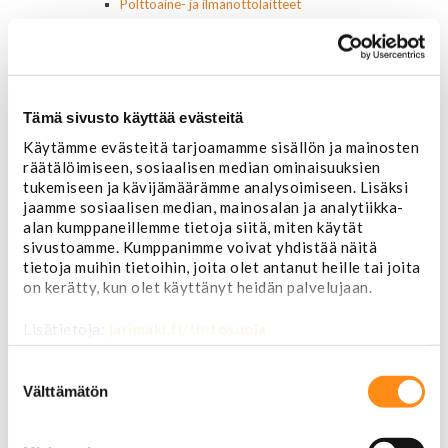
Polttoaine- ja ilmanottolaitteet
Suodattimet
Öljynsuodattimet
AC Delco
Motocraft
Harvinaiset
Tämä sivusto käyttää evästeitä
Muut öljynsuodattimet
Käytämme evästeitä tarjoamamme sisällön ja mainosten
Vaihteistosuodattimet
räätälöimiseen, sosiaalisen median ominaisuuksien
AC Delco
tukemiseen ja kävijämäärämme analysoimiseen. Lisäksi
Muut
jaamme sosiaalisen median, mainosalan ja analytiikka-
Polttoainesuodattimet
alan kumppaneillemme tietoja siitä, miten käytät
AC Delco
sivustoamme. Kumppanimme voivat yhdistää näitä
Motorcraft
tietoja muihin tietoihin, joita olet antanut heille tai joita
Mopar
on kerätty, kun olet käyttänyt heidän palvelujaan.
Muut
Ilmansuodattimet
Lisätietoja:
jarimaki.fi/tietosuoja
AC Delco
Muut
Suostumuksen
Motorcaft
valinta
Välttämätön
Raitisilmasuodattimet
Öljyt, nesteet & maalit
Vaihteistoöljyt