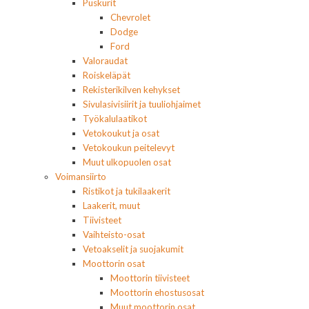
Puskurit
Chevrolet
Dodge
Ford
Valoraudat
Roiskeläpät
Rekisterikilven kehykset
Sivulasivisiirit ja tuuliohjaimet
Työkalulaatikot
Vetokoukut ja osat
Vetokoukun peitelevyt
Muut ulkopuolen osat
Voimansiirto
Ristikot ja tukilaakerit
Laakerit, muut
Tiivisteet
Vaihteisto-osat
Vetoakselit ja suojakumit
Moottorin osat
Moottorin tiivisteet
Moottorin ehostusosat
Muut moottorin osat