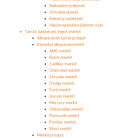
Nelivedon kytkimet
Ovivalokykimet
Releet ja sulakkeet
Vakionopeudensäätimen osat
Tarrat, tunnukset, logot, merkit
Alkuperäiset tarrat ja teipit
Käytetyt alkuperäismerkit
AMC merkit
Buick merkit
Cadillac merkit
Chevrolet merkit
Chrysler merkit
Dodge merkit
Ford merkit
Lincoln merkit
Mercury merkit
Oldsmobile merkit
Plymouth merkit
Pontiac merkit
Muut merkit
Merkit ja logot