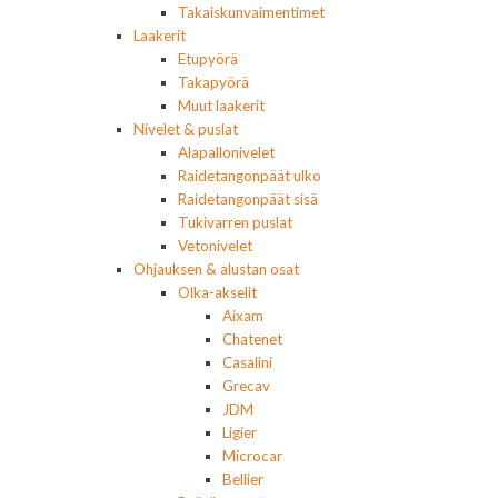
Takaiskunvaimentimet
Laakerit
Etupyörä
Takapyörä
Muut laakerit
Nivelet & puslat
Alapallonivelet
Raidetangonpäät ulko
Raidetangonpäät sisä
Tukivarren puslat
Vetonivelet
Ohjauksen & alustan osat
Olka-akselit
Aixam
Chatenet
Casalini
Grecav
JDM
Ligier
Microcar
Bellier