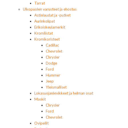
Tarrat
Ulkopuolen varusteet ja ehostus
Astinlaudat ja -putket
Aurinkolipat
Erikoiskeulamerkit
Kromilistat
Kromikoristeet
Cadillac
Chevrolet
Chrysler
Dodge
Ford
Hummer
Jeep
Yleismalliset
Lokasuojanlevikkeet ja helman osat
Maskit
Chrysler
Ford
Chevrolet
Ovipeilit