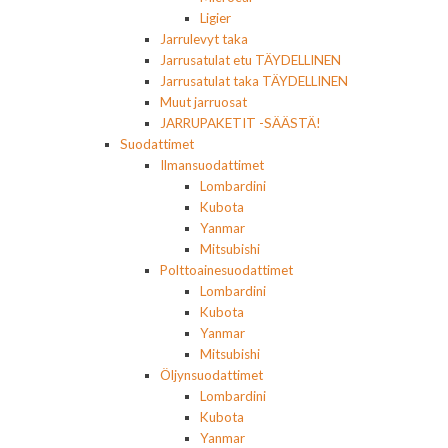
Ligier
Jarrulevyt taka
Jarrusatulat etu TÄYDELLINEN
Jarrusatulat taka TÄYDELLINEN
Muut jarruosat
JARRUPAKETIT -SÄÄSTÄ!
Suodattimet
Ilmansuodattimet
Lombardini
Kubota
Yanmar
Mitsubishi
Polttoainesuodattimet
Lombardini
Kubota
Yanmar
Mitsubishi
Öljynsuodattimet
Lombardini
Kubota
Yanmar