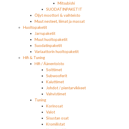
Mitsubishi
SUODATINPAKETIT
Öljyt moottori & vaihteisto
Muut nesteet, liimat ja massat
Huoltopaketit
Jarrupaketit
Muut huoltopaketit
Suodatinpaketit
Variaattorin huoltopaketit
Hifi & Tuning
Hifi / Äänentoisto
Soittimet
Subwooferit
Kaiuttimet
Johdot / pientarvikkeet
Vahvistimet
Tuning
Korinosat
Valot
Sisustan osat
Kromilistat