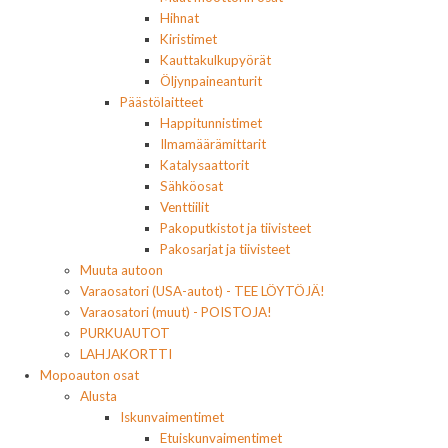
Hihnat
Kiristimet
Kauttakulkupyörät
Öljynpaineanturit
Päästölaitteet
Happitunnistimet
Ilmamäärämittarit
Katalysaattorit
Sähköosat
Venttiilit
Pakoputkistot ja tiivisteet
Pakosarjat ja tiivisteet
Muuta autoon
Varaosatori (USA-autot) - TEE LÖYTÖJÄ!
Varaosatori (muut) - POISTOJA!
PURKUAUTOT
LAHJAKORTTI
Mopoauton osat
Alusta
Iskunvaimentimet
Etuiskunvaimentimet