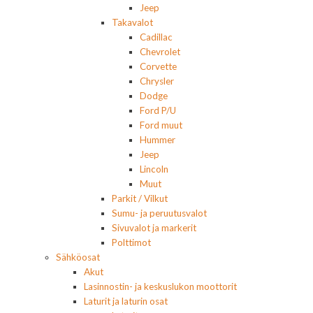
Jeep
Takavalot
Cadillac
Chevrolet
Corvette
Chrysler
Dodge
Ford P/U
Ford muut
Hummer
Jeep
Lincoln
Muut
Parkit / Vilkut
Sumu- ja peruutusvalot
Sivuvalot ja markerit
Polttimot
Sähköosat
Akut
Lasinnostin- ja keskuslukon moottorit
Laturit ja laturin osat