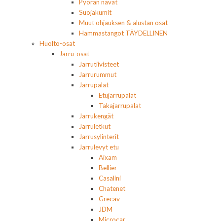
Pyörän navat
Suojakumit
Muut ohjauksen & alustan osat
Hammastangot TÄYDELLINEN
Huolto-osat
Jarru-osat
Jarrutiivisteet
Jarrurummut
Jarrupalat
Etujarrupalat
Takajarrupalat
Jarrukengät
Jarruletkut
Jarrusylinterit
Jarrulevyt etu
Aixam
Bellier
Casalini
Chatenet
Grecav
JDM
Microcar