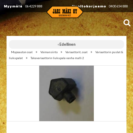
Myymälä
06 4229 888
Huoltokorjaamo
0400 654 888
‹ Edellinen
»
»
»
Mopoauton osat
Voimansiirto
Variaattorit, osat
Variaattorin puslat &
»
liukupalat
Takavariaattorin liukupala vanha malli 2