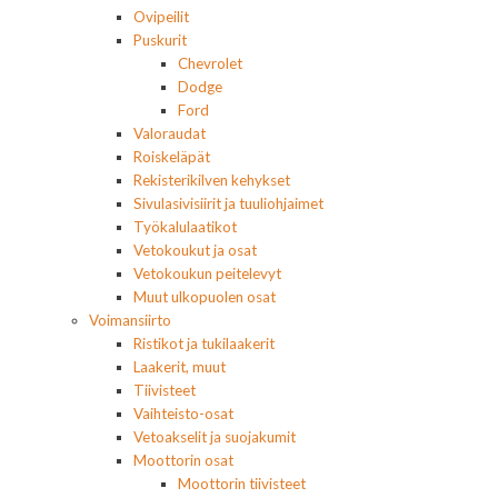
Ovipeilit
Puskurit
Chevrolet
Dodge
Ford
Valoraudat
Roiskeläpät
Rekisterikilven kehykset
Sivulasivisiirit ja tuuliohjaimet
Työkalulaatikot
Vetokoukut ja osat
Vetokoukun peitelevyt
Muut ulkopuolen osat
Voimansiirto
Ristikot ja tukilaakerit
Laakerit, muut
Tiivisteet
Vaihteisto-osat
Vetoakselit ja suojakumit
Moottorin osat
Moottorin tiivisteet