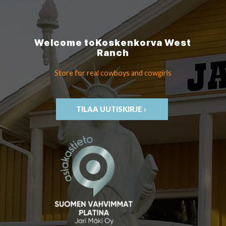
Welcome to
Koskenkorva
West
Ranch
Store for real cowboys
and cowgirls
TILAA UUTISKIRJE ›