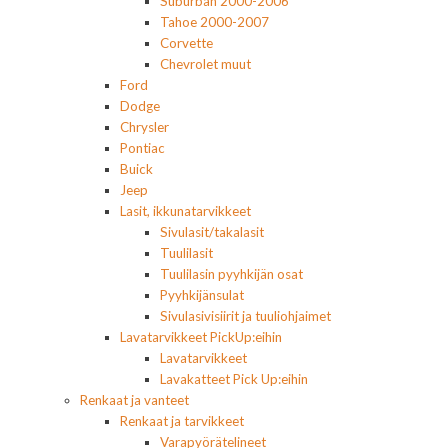
Suburban 2000-2006
Tahoe 2000-2007
Corvette
Chevrolet muut
Ford
Dodge
Chrysler
Pontiac
Buick
Jeep
Lasit, ikkunatarvikkeet
Sivulasit/takalasit
Tuulilasit
Tuulilasin pyyhkijän osat
Pyyhkijänsulat
Sivulasivisiirit ja tuuliohjaimet
Lavatarvikkeet PickUp:eihin
Lavatarvikkeet
Lavakatteet Pick Up:eihin
Renkaat ja vanteet
Renkaat ja tarvikkeet
Varapyörätelineet