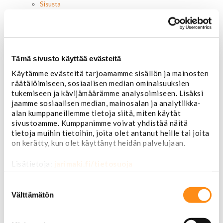
Sisusta
Ehosteet
Istuimet ja tarvikkeet
Lattiamatot
Ratit ja ratinpäälliset
Ratit
Tämä sivusto käyttää evästeitä
Ratinpäälliset
Käytämme evästeitä tarjoamamme sisällön ja mainosten
Radioadapterit ja johtosarjat
räätälöimiseen, sosiaalisen median ominaisuuksien
Sisustan puuosat
tukemiseen ja kävijämäärämme analysoimiseen. Lisäksi
Muut sisustan osat
jaamme sosiaalisen median, mainosalan ja analytiikka-
Valot ja polttimot
alan kumppaneillemme tietoja siitä, miten käytät
Valosarjat
sivustoamme. Kumppanimme voivat yhdistää näitä
Ajovalot
tietoja muihin tietoihin, joita olet antanut heille tai joita
Cadillac
on kerätty, kun olet käyttänyt heidän palvelujaan.
Chevorlet P/U
Corvette
Lisätietoja:
jarimaki.fi/tietosuoja
Chevrolet muut
Chrysler
Suostumuksen
Dodge
valinta
Välttämätön
Ford P/U
Ford muut