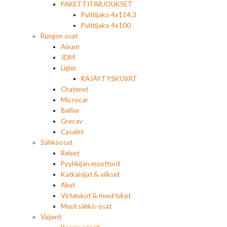
PAKETTITARJOUKSET
Pulttijako 4x114,3
Pulttijako 4x100
Rungon osat
Aixam
JDM
Ligier
RÄJÄYTYSKUVAT
Chatenet
Microcar
Bellier
Grecav
Casalini
Sähköosat
Releet
Pyyhkijän moottorit
Katkaisijat & viikset
Akut
Virtalukot & muut lukot
Muut sähkö-osat
Vaijerit