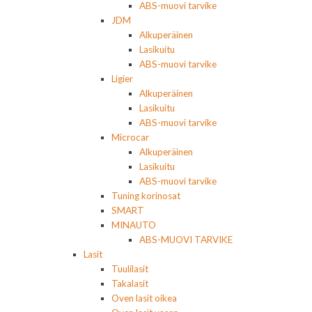
ABS-muovi tarvike
JDM
Alkuperäinen
Lasikuitu
ABS-muovi tarvike
Ligier
Alkuperäinen
Lasikuitu
ABS-muovi tarvike
Microcar
Alkuperäinen
Lasikuitu
ABS-muovi tarvike
Tuning korinosat
SMART
MINAUTO
ABS-MUOVI TARVIKE
Lasit
Tuulilasit
Takalasit
Oven lasit oikea