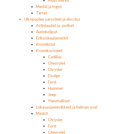
Muut merkit
Merkit ja logot
Tarrat
Ulkopuolen varusteet ja ehostus
Astinlaudat ja -putket
Aurinkolipat
Erikoiskeulamerkit
Kromilistat
Kromikoristeet
Cadillac
Chevrolet
Chrysler
Dodge
Ford
Hummer
Jeep
Yleismalliset
Lokasuojanlevikkeet ja helman osat
Maskit
Chrysler
Ford
Chevrolet