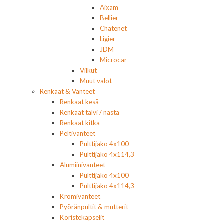
Aixam
Bellier
Chatenet
Ligier
JDM
Microcar
Vilkut
Muut valot
Renkaat & Vanteet
Renkaat kesä
Renkaat talvi / nasta
Renkaat kitka
Peltivanteet
Pulttijako 4x100
Pulttijako 4x114,3
Alumiinivanteet
Pulttijako 4x100
Pulttijako 4x114,3
Kromivanteet
Pyöränpultit & mutterit
Koristekapselit