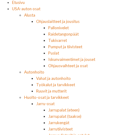
Etusivu
USA-auton osat
Alusta
Ohjauslaitteet ja jousitus
Pallonivelet
Raidetangonpäät
Tukivarret
Pumput ja tiivisteet
Puslat
Iskunvaimentimet ja jouset
Ohjausvaihteet ja osat
Autonhoito
Vahat ja autonhoito
Työkalut ja tarvikkeet
Ruuvit ja mutterit
Huolto-osat ja tarvikkeet
Jarru-osat
Jarrupalat (eteen)
Jarrupalat (taakse)
Jarrukengät
Jarrutiivisteet