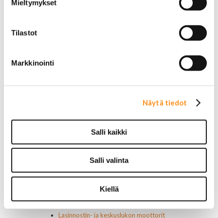
Lincoln
Mieltymykset
Hummer
Jeep
Takavalot
Tilastot
Cadillac
Chevrolet
Corvette
Markkinointi
Chrysler
Dodge
Ford P/U
Näytä tiedot
Ford muut
Hummer
Jeep
Salli kaikki
Lincoln
Muut
Parkit / Vilkut
Salli valinta
Sumu- ja peruutusvalot
Sivuvalot ja markerit
Polttimot
Kiellä
Sähköosat
Akut
Lasinnostin- ja keskuslukon moottorit