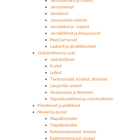
Jarrusylinterit ja satulat
Jarrurummut
Jarrulevyt
Jarrusatulan männät
Jarruletkut ja -vaijerit
Jarruliittimet ja ilmausruuvit
Muut jarruosat
Laakerit ja akselitiivisteet
Jäähdyttimet ja osat
Jäähdyttimet
Korkit
Letkut
Termostaatit, kotelot, tiivisteet
Lämpötila-anturit
Vesipumput ja tiivisteet
Vapaatuulettimet ja viskokytkimet
Kiinnikkeet ja pidikkeet
Nivelet ja puslat
Alapallonivelet
Yläpallonivelet
Raidetangonpäät sisempi
Raidetangonpäät ulompi