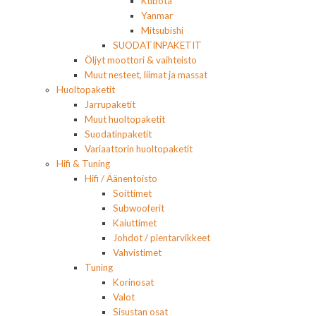
Kubota
Yanmar
Mitsubishi
SUODATINPAKETIT
Öljyt moottori & vaihteisto
Muut nesteet, liimat ja massat
Huoltopaketit
Jarrupaketit
Muut huoltopaketit
Suodatinpaketit
Variaattorin huoltopaketit
Hifi & Tuning
Hifi / Äänentoisto
Soittimet
Subwooferit
Kaiuttimet
Johdot / pientarvikkeet
Vahvistimet
Tuning
Korinosat
Valot
Sisustan osat