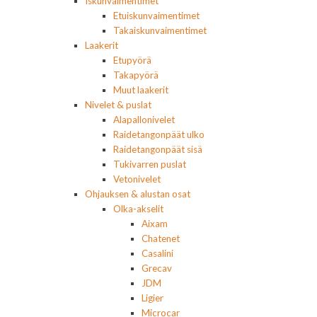
Iskunvaimentimet
Etuiskunvaimentimet
Takaiskunvaimentimet
Laakerit
Etupyörä
Takapyörä
Muut laakerit
Nivelet & puslat
Alapallonivelet
Raidetangonpäät ulko
Raidetangonpäät sisä
Tukivarren puslat
Vetonivelet
Ohjauksen & alustan osat
Olka-akselit
Aixam
Chatenet
Casalini
Grecav
JDM
Ligier
Microcar