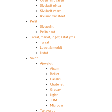
Oven lasit vasen
Sivulasit oikea
Sivulasit vasen
Ikkunan tiivisteet
Peilit
Sivupeilit
Peilin osat
Tarrat, merkit, logot, listat yms.
Tarrat
Logot & merkit
Listat
Valot
Ajovalot
Aixam
Bellier
Casalini
Chatenet
Grecav
Ligier
JDM
Microcar
Takavalot