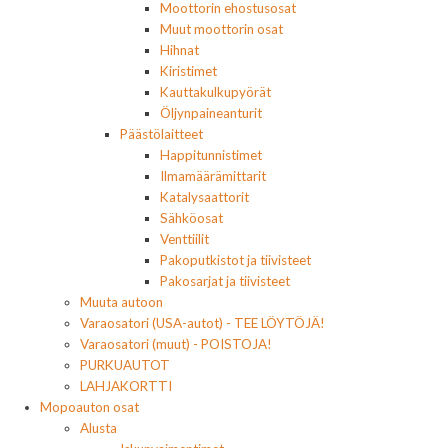
Moottorin ehostusosat
Muut moottorin osat
Hihnat
Kiristimet
Kauttakulkupyörät
Öljynpaineanturit
Päästölaitteet
Happitunnistimet
Ilmamäärämittarit
Katalysaattorit
Sähköosat
Venttiilit
Pakoputkistot ja tiivisteet
Pakosarjat ja tiivisteet
Muuta autoon
Varaosatori (USA-autot) - TEE LÖYTÖJÄ!
Varaosatori (muut) - POISTOJA!
PURKUAUTOT
LAHJAKORTTI
Mopoauton osat
Alusta