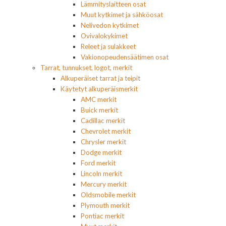
Lämmityslaitteen osat
Muut kytkimet ja sähköosat
Nelivedon kytkimet
Ovivalokykimet
Releet ja sulakkeet
Vakionopeudensäätimen osat
Tarrat, tunnukset, logot, merkit
Alkuperäiset tarrat ja teipit
Käytetyt alkuperäismerkit
AMC merkit
Buick merkit
Cadillac merkit
Chevrolet merkit
Chrysler merkit
Dodge merkit
Ford merkit
Lincoln merkit
Mercury merkit
Oldsmobile merkit
Plymouth merkit
Pontiac merkit