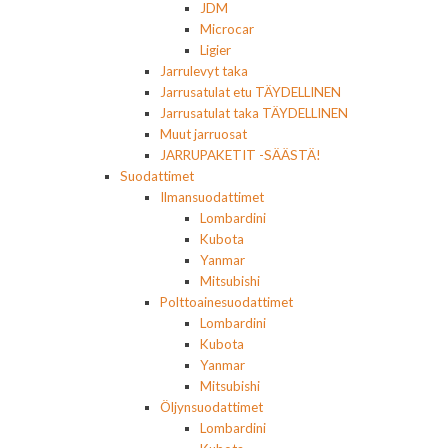
JDM
Microcar
Ligier
Jarrulevyt taka
Jarrusatulat etu TÄYDELLINEN
Jarrusatulat taka TÄYDELLINEN
Muut jarruosat
JARRUPAKETIT -SÄÄSTÄ!
Suodattimet
Ilmansuodattimet
Lombardini
Kubota
Yanmar
Mitsubishi
Polttoainesuodattimet
Lombardini
Kubota
Yanmar
Mitsubishi
Öljynsuodattimet
Lombardini