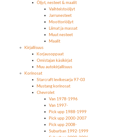
Öljyt, nesteet & maalit
Vaihteistoöljyt
Jarrunesteet
Moottoriöljyt
Liimat ja massat
Muut nesteet
Maalit
Kirjallisuus
Korjausoppaat
Omistajan käsikirjat
Muu autokirjallisuus
Korinosat
Starcraft levikesarja 97-03
Mustang korinosat
Chevrolet
Van 1978-1996
Van 1997-
Pick upp 1988-1999
Pick upp 2000-2007
Pick upp 2008-
Suburban 1992-1999