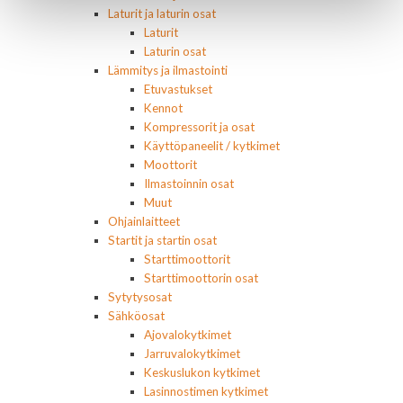
Laturit ja laturin osat
Laturit
Laturin osat
Lämmitys ja ilmastointi
Etuvastukset
Kennot
Kompressorit ja osat
Käyttöpaneelit / kytkimet
Moottorit
Ilmastoinnin osat
Muut
Ohjainlaitteet
Startit ja startin osat
Starttimoottorit
Starttimoottorin osat
Sytytysosat
Sähköosat
Ajovalokytkimet
Jarruvalokytkimet
Keskuslukon kytkimet
Lasinnostimen kytkimet