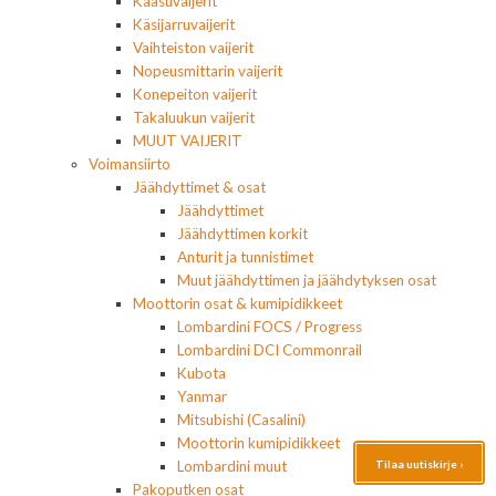
Kaasuvaijerit
Käsijarruvaijerit
Vaihteiston vaijerit
Nopeusmittarin vaijerit
Konepeiton vaijerit
Takaluukun vaijerit
MUUT VAIJERIT
Voimansiirto
Jäähdyttimet & osat
Jäähdyttimet
Jäähdyttimen korkit
Anturit ja tunnistimet
Muut jäähdyttimen ja jäähdytyksen osat
Moottorin osat & kumipidikkeet
Lombardini FOCS / Progress
Lombardini DCI Commonrail
Kubota
Yanmar
Mitsubishi (Casalini)
Moottorin kumipidikkeet
Tilaa uutiskirje ›
Lombardini muut
Pakoputken osat