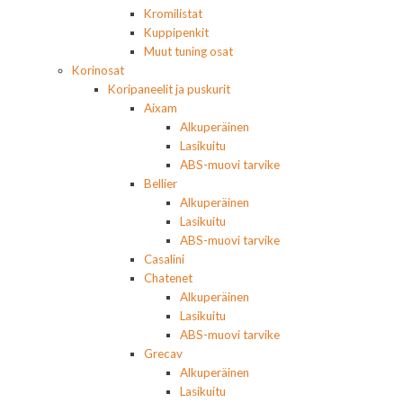
Kromilistat
Kuppipenkit
Muut tuning osat
Korinosat
Koripaneelit ja puskurit
Aixam
Alkuperäinen
Lasikuitu
ABS-muovi tarvike
Bellier
Alkuperäinen
Lasikuitu
ABS-muovi tarvike
Casalini
Chatenet
Alkuperäinen
Lasikuitu
ABS-muovi tarvike
Grecav
Alkuperäinen
Lasikuitu