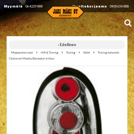
Myymälä
06 4229 888
Huoltokorjaamo
0400 654 888
‹ Edellinen
»
»
»
»
Mopoauton osat
Hifi & Tuning
Tuning
Valot
Tuning takavalo
Chatenet Media/Barooder kirkas