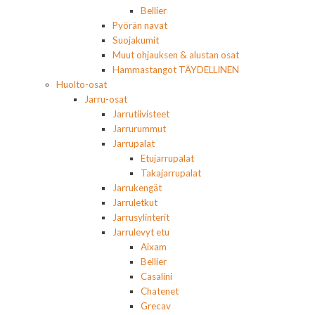
Bellier
Pyörän navat
Suojakumit
Muut ohjauksen & alustan osat
Hammastangot TÄYDELLINEN
Huolto-osat
Jarru-osat
Jarrutiivisteet
Jarrurummut
Jarrupalat
Etujarrupalat
Takajarrupalat
Jarrukengät
Jarruletkut
Jarrusylinterit
Jarrulevyt etu
Aixam
Bellier
Casalini
Chatenet
Grecav