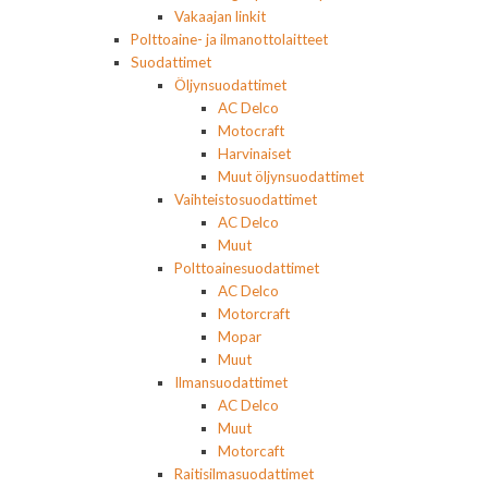
Vakaajan linkit
Polttoaine- ja ilmanottolaitteet
Suodattimet
Öljynsuodattimet
AC Delco
Motocraft
Harvinaiset
Muut öljynsuodattimet
Vaihteistosuodattimet
AC Delco
Muut
Polttoainesuodattimet
AC Delco
Motorcraft
Mopar
Muut
Ilmansuodattimet
AC Delco
Muut
Motorcaft
Raitisilmasuodattimet