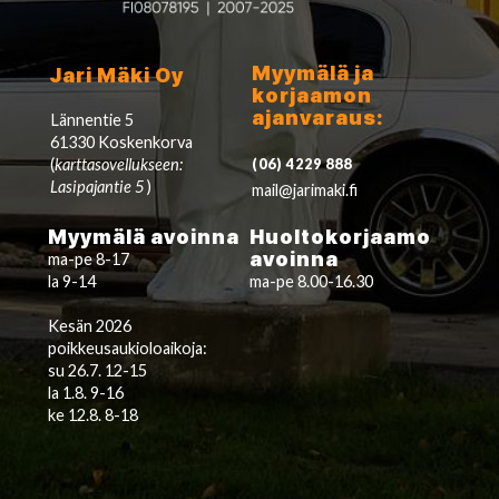
Myymälä ja
Jari Mäki Oy
korjaamon
ajanvaraus:
Lännentie 5
61330 Koskenkorva
(
karttasovellukseen:
(06) 4229 888
Lasipajantie 5
)
mail@jarimaki.fi
Myymälä avoinna
Huoltokorjaamo
avoinna
ma-pe 8-17
la 9-14
ma-pe 8.00-16.30
Kesän 2026
poikkeusaukioloaikoja:
su 26.7. 12-15
la 1.8. 9-16
ke 12.8. 8-18