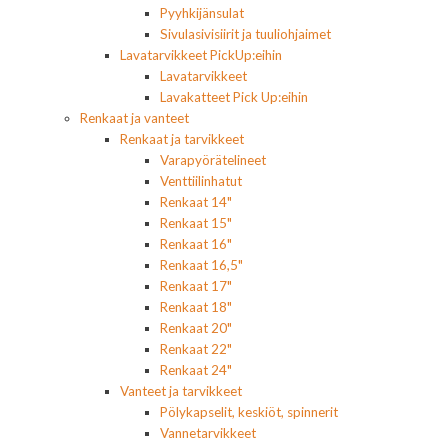
Pyyhkijänsulat
Sivulasivisiirit ja tuuliohjaimet
Lavatarvikkeet PickUp:eihin
Lavatarvikkeet
Lavakatteet Pick Up:eihin
Renkaat ja vanteet
Renkaat ja tarvikkeet
Varapyörätelineet
Venttiilinhatut
Renkaat 14"
Renkaat 15"
Renkaat 16"
Renkaat 16,5"
Renkaat 17"
Renkaat 18"
Renkaat 20"
Renkaat 22"
Renkaat 24"
Vanteet ja tarvikkeet
Pölykapselit, keskiöt, spinnerit
Vannetarvikkeet