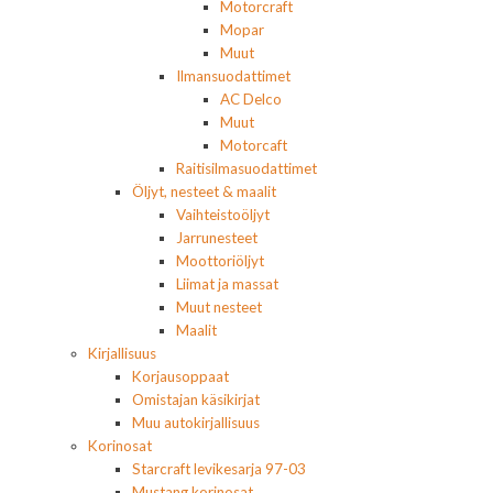
Motorcraft
Mopar
Muut
Ilmansuodattimet
AC Delco
Muut
Motorcaft
Raitisilmasuodattimet
Öljyt, nesteet & maalit
Vaihteistoöljyt
Jarrunesteet
Moottoriöljyt
Liimat ja massat
Muut nesteet
Maalit
Kirjallisuus
Korjausoppaat
Omistajan käsikirjat
Muu autokirjallisuus
Korinosat
Starcraft levikesarja 97-03
Mustang korinosat