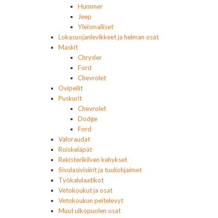
Hummer
Jeep
Yleismalliset
Lokasuojanlevikkeet ja helman osat
Maskit
Chrysler
Ford
Chevrolet
Ovipeilit
Puskurit
Chevrolet
Dodge
Ford
Valoraudat
Roiskeläpät
Rekisterikilven kehykset
Sivulasivisiirit ja tuuliohjaimet
Työkalulaatikot
Vetokoukut ja osat
Vetokoukun peitelevyt
Muut ulkopuolen osat