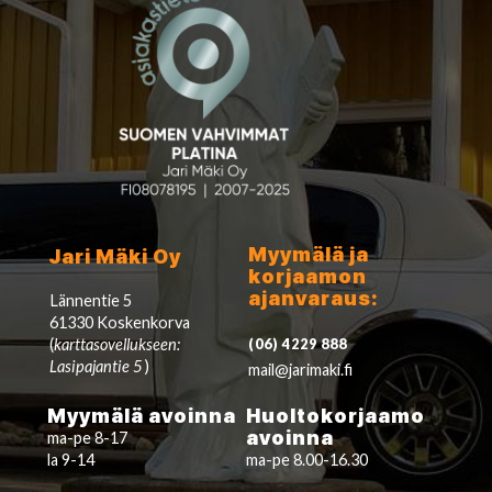
Myymälä ja
Jari Mäki Oy
korjaamon
ajanvaraus:
Lännentie 5
61330 Koskenkorva
(
karttasovellukseen:
(06) 4229 888
Lasipajantie 5
)
mail@jarimaki.fi
Myymälä avoinna
Huoltokorjaamo
avoinna
ma-pe 8-17
la 9-14
ma-pe 8.00-16.30