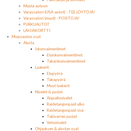
Muuta autoon
Varaosatori (USA-autot) - TEE LÖYTÖJÄ!
Varaosatori (muut) - POISTOJA!
PURKUAUTOT
LAHJAKORTTI
Mopoauton osat
Alusta
Iskunvaimentimet
Etuiskunvaimentimet
Takaiskunvaimentimet
Laakerit
Etupyörä
Takapyörä
Muut laakerit
Nivelet & puslat
Alapallonivelet
Raidetangonpäät ulko
Raidetangonpäät sisä
Tukivarren puslat
Vetonivelet
Ohjauksen & alustan osat