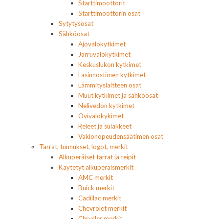
Starttimoottorit
Starttimoottorin osat
Sytytysosat
Sähköosat
Ajovalokytkimet
Jarruvalokytkimet
Keskuslukon kytkimet
Lasinnostimen kytkimet
Lämmityslaitteen osat
Muut kytkimet ja sähköosat
Nelivedon kytkimet
Ovivalokykimet
Releet ja sulakkeet
Vakionopeudensäätimen osat
Tarrat, tunnukset, logot, merkit
Alkuperäiset tarrat ja teipit
Käytetyt alkuperäismerkit
AMC merkit
Buick merkit
Cadillac merkit
Chevrolet merkit
Chrysler merkit