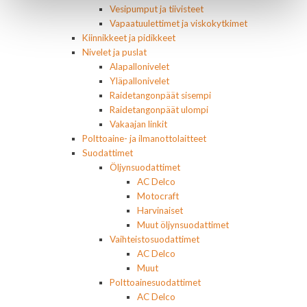
Vesipumput ja tiivisteet
Vapaatuulettimet ja viskokytkimet
Kiinnikkeet ja pidikkeet
Nivelet ja puslat
Alapallonivelet
Yläpallonivelet
Raidetangonpäät sisempi
Raidetangonpäät ulompi
Vakaajan linkit
Polttoaine- ja ilmanottolaitteet
Suodattimet
Öljynsuodattimet
AC Delco
Motocraft
Harvinaiset
Muut öljynsuodattimet
Vaihteistosuodattimet
AC Delco
Muut
Polttoainesuodattimet
AC Delco