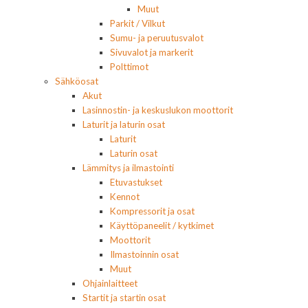
Muut
Parkit / Vilkut
Sumu- ja peruutusvalot
Sivuvalot ja markerit
Polttimot
Sähköosat
Akut
Lasinnostin- ja keskuslukon moottorit
Laturit ja laturin osat
Laturit
Laturin osat
Lämmitys ja ilmastointi
Etuvastukset
Kennot
Kompressorit ja osat
Käyttöpaneelit / kytkimet
Moottorit
Ilmastoinnin osat
Muut
Ohjainlaitteet
Startit ja startin osat