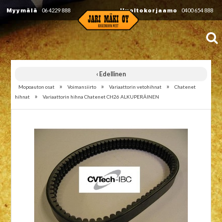
Myymälä
06 4229 888
Huoltokorjaamo
0400 654 888
‹ Edellinen
»
»
»
Mopoauton osat
Voimansiirto
Variaattorin vetohihnat
Chatenet
»
hihnat
Variaattorin hihna Chatenet CH26 ALKUPERÄINEN