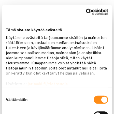
Tämä sivusto käyttää evästeitä
Käytämme evästeitä tarjoamamme sisällön ja mainosten
räätälöimiseen, sosiaalisen median ominaisuuksien
Etusivu
tukemiseen ja kävijämäärämme analysoimiseen. Lisäksi
USA-auton osat
jaamme sosiaalisen median, mainosalan ja analytiikka-
Alusta
alan kumppaneillemme tietoja siitä, miten käytät
Ohjauslaitteet ja jousitus
sivustoamme. Kumppanimme voivat yhdistää näitä
Pallonivelet
tietoja muihin tietoihin, joita olet antanut heille tai joita
Raidetangonpäät
on kerätty, kun olet käyttänyt heidän palvelujaan.
Tukivarret
Pumput ja tiivisteet
Lisätietoja:
jarimaki.fi/tietosuoja
Puslat
Iskunvaimentimet ja jouset
Suostumuksen
Ohjausvaihteet ja osat
valinta
Välttämätön
Autonhoito
Vahat ja autonhoito
Työkalut ja tarvikkeet