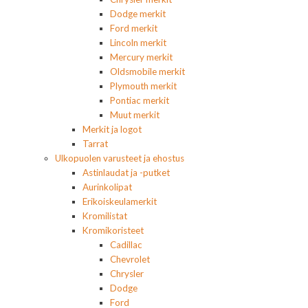
Dodge merkit
Ford merkit
Lincoln merkit
Mercury merkit
Oldsmobile merkit
Plymouth merkit
Pontiac merkit
Muut merkit
Merkit ja logot
Tarrat
Ulkopuolen varusteet ja ehostus
Astinlaudat ja -putket
Aurinkolipat
Erikoiskeulamerkit
Kromilistat
Kromikoristeet
Cadillac
Chevrolet
Chrysler
Dodge
Ford