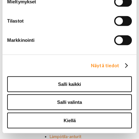
Mieltymykset
Ruuvit ja mutterit
Huolto-osat ja tarvikkeet
Jarru-osat
Tilastot
Jarrupalat (eteen)
Jarrupalat (taakse)
Jarrukengät
Markkinointi
Jarrutiivisteet
Jarrusylinterit ja satulat
Jarrurummut
Jarrulevyt
Näytä tiedot
Jarrusatulan männät
Jarruletkut ja -vaijerit
Salli kaikki
Jarruliittimet ja ilmausruuvit
Muut jarruosat
Laakerit ja akselitiivisteet
Salli valinta
Jäähdyttimet ja osat
Jäähdyttimet
Korkit
Kiellä
Letkut
Termostaatit, kotelot, tiivisteet
Lämpötila-anturit