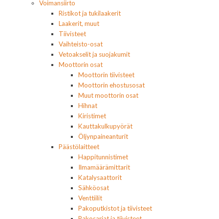
Voimansiirto
Ristikot ja tukilaakerit
Laakerit, muut
Tiivisteet
Vaihteisto-osat
Vetoakselit ja suojakumit
Moottorin osat
Moottorin tiivisteet
Moottorin ehostusosat
Muut moottorin osat
Hihnat
Kiristimet
Kauttakulkupyörät
Öljynpaineanturit
Päästölaitteet
Happitunnistimet
Ilmamäärämittarit
Katalysaattorit
Sähköosat
Venttiilit
Pakoputkistot ja tiivisteet
Pakosarjat ja tiivisteet