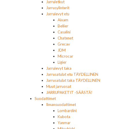
Jarruletkut
Jarrusylinterit
Jarrulevyt etu
Aixam
Bellier
Casalini
Chatenet
Grecav
JDM
Microcar
Ligier
Jarrulevyt taka
Jarrusatulat etu TÄYDELLINEN
Jarrusatulat taka TÄYDELLINEN
Muut jarruosat
JARRUPAKETIT -SÄÄSTÄ!
Suodattimet
Ilmansuodattimet
Lombardini
Kubota
Yanmar
Mitsubishi