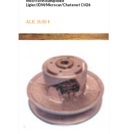
Moottorin kumipidike
Ligier/JDM/Microcar/Chatenet CH26
ALK.
16,90 €