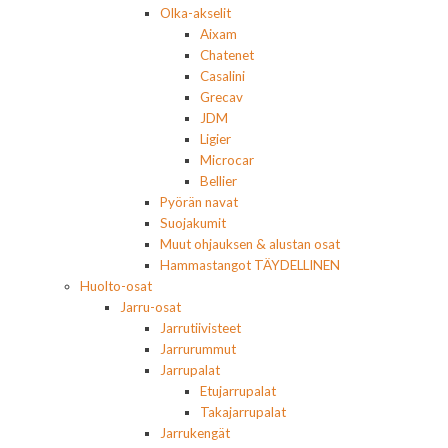
Olka-akselit
Aixam
Chatenet
Casalini
Grecav
JDM
Ligier
Microcar
Bellier
Pyörän navat
Suojakumit
Muut ohjauksen & alustan osat
Hammastangot TÄYDELLINEN
Huolto-osat
Jarru-osat
Jarrutiivisteet
Jarrurummut
Jarrupalat
Etujarrupalat
Takajarrupalat
Jarrukengät