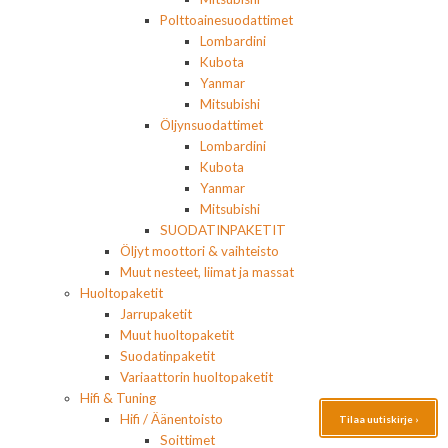
Polttoainesuodattimet
Lombardini
Kubota
Yanmar
Mitsubishi
Öljynsuodattimet
Lombardini
Kubota
Yanmar
Mitsubishi
SUODATINPAKETIT
Öljyt moottori & vaihteisto
Muut nesteet, liimat ja massat
Huoltopaketit
Jarrupaketit
Muut huoltopaketit
Suodatinpaketit
Variaattorin huoltopaketit
Hifi & Tuning
Hifi / Äänentoisto
Tilaa uutiskirje ›
Soittimet