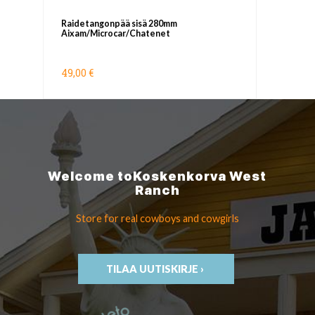
Raidetangonpää sisä 280mm
Aixam/Microcar/Chatenet
49,00 €
Welcome to
Koskenkorva
West
Ranch
Store for real cowboys
and cowgirls
TILAA UUTISKIRJE ›