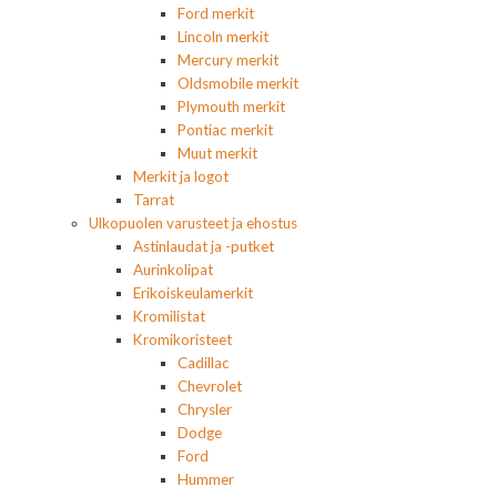
Ford merkit
Lincoln merkit
Mercury merkit
Oldsmobile merkit
Plymouth merkit
Pontiac merkit
Muut merkit
Merkit ja logot
Tarrat
Ulkopuolen varusteet ja ehostus
Astinlaudat ja -putket
Aurinkolipat
Erikoiskeulamerkit
Kromilistat
Kromikoristeet
Cadillac
Chevrolet
Chrysler
Dodge
Ford
Hummer