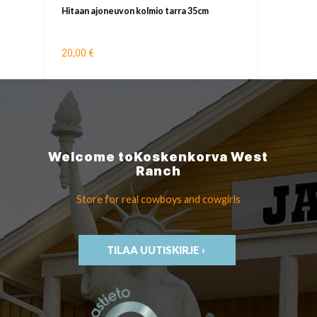
Hitaan ajoneuvon kolmio tarra 35cm
20,00 €
Welcome to
Koskenkorva
West
Ranch
Store for real cowboys
and cowgirls
TILAA UUTISKIRJE ›