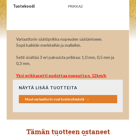
Tuotekoodi
PRIKKA2
Variaattorin säätöprikka nopeuden säätämiseen.
Sopii kaikkiin merkkeihin ja malleihin.
Setti sisältää 3 eri paksuista prikkaa: 1,0 mm, 0,5 mm ja
0,3 mm.
Yksi prikkasetti pudottaa nopeutta n. 12km/h
NÄYTÄ LISÄÄ TUOTTEITA
Muut variaattorin osat tuoteryhmästä
Tämän tuotteen ostaneet