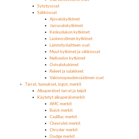
Sytytysosat
Sähköosat
Ajovalokytkimet
Jarruvalokytkimet
Keskuslukon kytkimet
Lasinnostimen kytkimet
Lämmityslaitteen osat
Muut kytkimet ja sähköosat
Nelivedon kytkimet
Ovivalokykimet
Releet ja sulakkeet
Vakionopeudensäätimen osat
Tarrat, tunnukset, logot, merkit
Alkuperäiset tarrat ja teipit
Käytetyt alkuperäismerkit
AMC merkit
Buick merkit
Cadillac merkit
Chevrolet merkit
Chrysler merkit
Dodge merkit