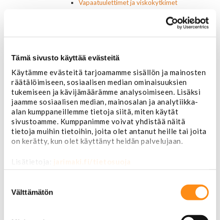
Vapaatuulettimet ja viskokytkimet
Kiinnikkeet ja pidikkeet
Nivelet ja puslat
Alapallonivelet
Yläpallonivelet
Raidetangonpäät sisempi
Tämä sivusto käyttää evästeitä
Raidetangonpäät ulompi
Käytämme evästeitä tarjoamamme sisällön ja mainosten
Vakaajan linkit
räätälöimiseen, sosiaalisen median ominaisuuksien
Polttoaine- ja ilmanottolaitteet
tukemiseen ja kävijämäärämme analysoimiseen. Lisäksi
Suodattimet
jaamme sosiaalisen median, mainosalan ja analytiikka-
Öljynsuodattimet
alan kumppaneillemme tietoja siitä, miten käytät
AC Delco
sivustoamme. Kumppanimme voivat yhdistää näitä
Motocraft
tietoja muihin tietoihin, joita olet antanut heille tai joita
Harvinaiset
on kerätty, kun olet käyttänyt heidän palvelujaan.
Muut öljynsuodattimet
Vaihteistosuodattimet
Lisätietoja:
jarimaki.fi/tietosuoja
AC Delco
Muut
Suostumuksen
Polttoainesuodattimet
valinta
Välttämätön
AC Delco
Motorcraft
Mopar