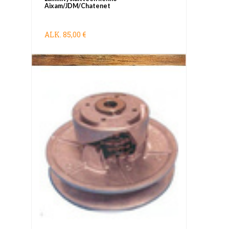
Aixam/JDM/Chatenet
ALK.
85,00 €