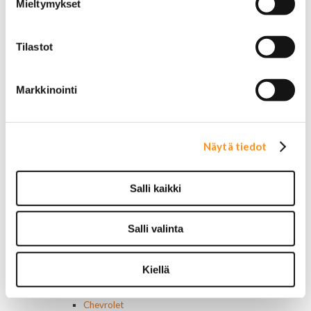
Mieltymykset
Muut
Ilmansuodattimet
AC Delco
Tilastot
Muut
Motorcaft
Raitisilmasuodattimet
Markkinointi
Öljyt, nesteet & maalit
Vaihteistoöljyt
Jarrunesteet
Moottoriöljyt
Näytä tiedot
Liimat ja massat
Muut nesteet
Salli kaikki
Maalit
Kirjallisuus
Korjausoppaat
Salli valinta
Omistajan käsikirjat
Muu autokirjallisuus
Korinosat
Kiellä
Starcraft levikesarja 97-03
Mustang korinosat
Chevrolet