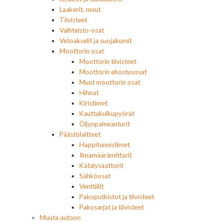
Laakerit, muut
Tiivisteet
Vaihteisto-osat
Vetoakselit ja suojakumit
Moottorin osat
Moottorin tiivisteet
Moottorin ehostusosat
Muut moottorin osat
Hihnat
Kiristimet
Kauttakulkupyörät
Öljynpaineanturit
Päästölaitteet
Happitunnistimet
Ilmamäärämittarit
Katalysaattorit
Sähköosat
Venttiilit
Pakoputkistot ja tiivisteet
Pakosarjat ja tiivisteet
Muuta autoon