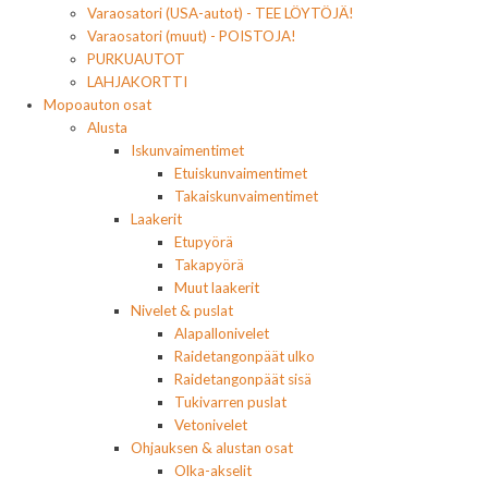
Varaosatori (USA-autot) - TEE LÖYTÖJÄ!
Varaosatori (muut) - POISTOJA!
PURKUAUTOT
LAHJAKORTTI
Mopoauton osat
Alusta
Iskunvaimentimet
Etuiskunvaimentimet
Takaiskunvaimentimet
Laakerit
Etupyörä
Takapyörä
Muut laakerit
Nivelet & puslat
Alapallonivelet
Raidetangonpäät ulko
Raidetangonpäät sisä
Tukivarren puslat
Vetonivelet
Ohjauksen & alustan osat
Olka-akselit