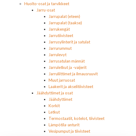
Huolto-osat ja tarvikkeet
Jarru-osat
Jarrupalat (eteen)
Jarrupalat (taakse)
Jarrukengät
Jarrutiivisteet
Jarrusylinterit ja satulat
Jarrurummut
Jarrulevyt
Jarrusatulan männät
Jarruletkut ja -vaijerit
Jarruliittimet ja ilmausruuvit
Muut jarruosat
Laakerit ja akselitiivisteet
Jäähdyttimet ja osat
Jäähdyttimet
Korkit
Letkut
Termostaatit, kotelot, tiivisteet
Lämpötila-anturit
Vesipumput ja tiivisteet