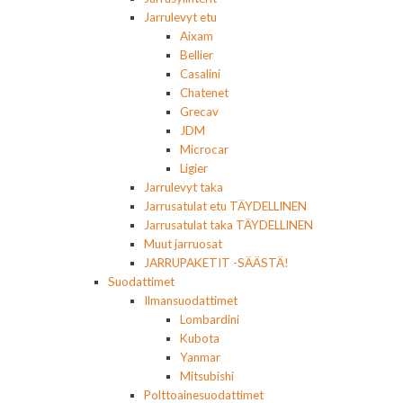
Jarrulevyt etu
Aixam
Bellier
Casalini
Chatenet
Grecav
JDM
Microcar
Ligier
Jarrulevyt taka
Jarrusatulat etu TÄYDELLINEN
Jarrusatulat taka TÄYDELLINEN
Muut jarruosat
JARRUPAKETIT -SÄÄSTÄ!
Suodattimet
Ilmansuodattimet
Lombardini
Kubota
Yanmar
Mitsubishi
Polttoainesuodattimet