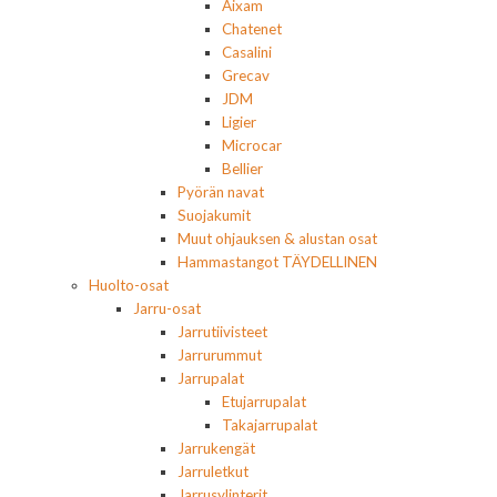
Aixam
Chatenet
Casalini
Grecav
JDM
Ligier
Microcar
Bellier
Pyörän navat
Suojakumit
Muut ohjauksen & alustan osat
Hammastangot TÄYDELLINEN
Huolto-osat
Jarru-osat
Jarrutiivisteet
Jarrurummut
Jarrupalat
Etujarrupalat
Takajarrupalat
Jarrukengät
Jarruletkut
Jarrusylinterit