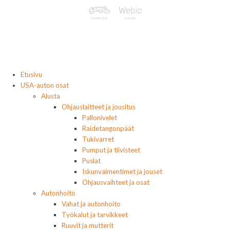
Etusivu
USA-auton osat
Alusta
Ohjauslaitteet ja jousitus
Pallonivelet
Raidetangonpäät
Tukivarret
Pumput ja tiivisteet
Puslat
Iskunvaimentimet ja jouset
Ohjausvaihteet ja osat
Autonhoito
Vahat ja autonhoito
Työkalut ja tarvikkeet
Ruuvit ja mutterit