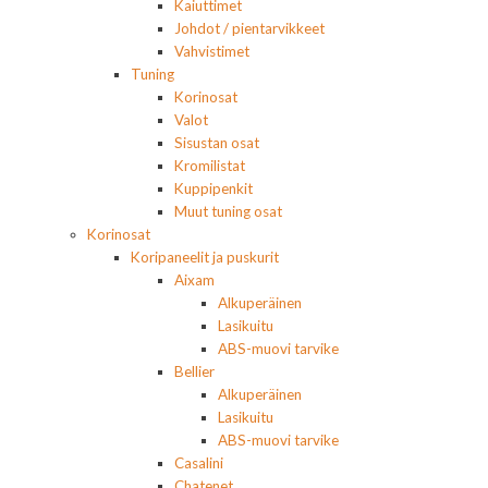
Kaiuttimet
Johdot / pientarvikkeet
Vahvistimet
Tuning
Korinosat
Valot
Sisustan osat
Kromilistat
Kuppipenkit
Muut tuning osat
Korinosat
Koripaneelit ja puskurit
Aixam
Alkuperäinen
Lasikuitu
ABS-muovi tarvike
Bellier
Alkuperäinen
Lasikuitu
ABS-muovi tarvike
Casalini
Chatenet