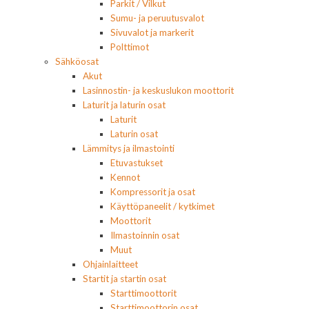
Parkit / Vilkut
Sumu- ja peruutusvalot
Sivuvalot ja markerit
Polttimot
Sähköosat
Akut
Lasinnostin- ja keskuslukon moottorit
Laturit ja laturin osat
Laturit
Laturin osat
Lämmitys ja ilmastointi
Etuvastukset
Kennot
Kompressorit ja osat
Käyttöpaneelit / kytkimet
Moottorit
Ilmastoinnin osat
Muut
Ohjainlaitteet
Startit ja startin osat
Starttimoottorit
Starttimoottorin osat