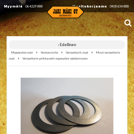
Myymälä
06 4229 888
Huoltokorjaamo
0400 654 888
‹ Edellinen
»
»
»
Mopoauton osat
Voimansiirto
Variaattorit, osat
Muut variaattorin
»
osat
Variaattorin prikkasetti nopeuden säätämiseen