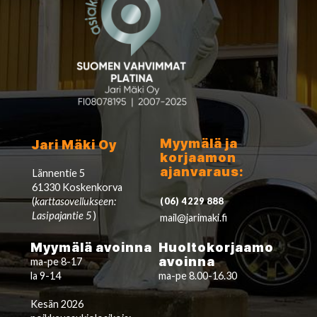
Myymälä ja
Jari Mäki Oy
korjaamon
ajanvaraus:
Lännentie 5
61330 Koskenkorva
(
karttasovellukseen:
(06) 4229 888
Lasipajantie 5
)
mail@jarimaki.fi
Myymälä avoinna
Huoltokorjaamo
avoinna
ma-pe 8-17
la 9-14
ma-pe 8.00-16.30
Kesän 2026