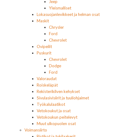
Jeep
Yleismalliset
Lokasuojanlevikkeet ja helman osat
Maskit
Chrysler
Ford
Chevrolet
Ovipeilit
Puskurit
Chevrolet
Dodge
Ford
Valoraudat
Roiskeläpät
Rekisterikilven kehykset
Sivulasivisiirit ja tuuliohjaimet
Työkalulaatikot
Vetokoukut ja osat
Vetokoukun peitelevyt
Muut ulkopuolen osat
Voimansiirto
Ristikot ja tukilaakerit