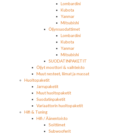
Lombardini
Kubota
Yanmar
Mitsubishi
Öljynsuodattimet
Lombardini
Kubota
Yanmar
Mitsubishi
SUODATINPAKETIT
Öljyt moottori & vaihteisto
Muut nesteet, liimat ja massat
Huoltopaketit
Jarrupaketit
Muut huoltopaketit
Suodatinpaketit
Variaattorin huoltopaketit
Hifi & Tuning
Hifi / Äänentoisto
Soittimet
Subwooferit