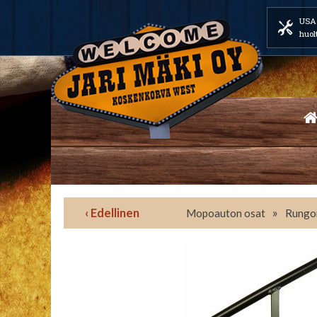
USA 
huol
‹ Edellinen
»
Mopoauton osat
Rungo