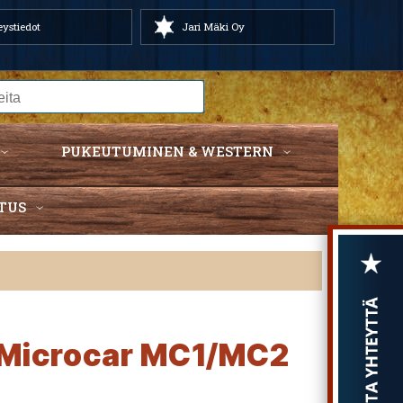
ystiedot
Jari Mäki Oy
PUKEUTUMINEN & WESTERN
TUS
i Microcar MC1/MC2