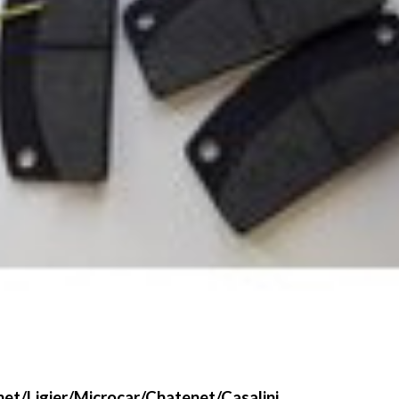
et/Ligier/Microcar/Chatenet/Casalini