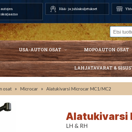
autojen
Hää- ja juhlakuljetukset
Yhte
tokorjaamo
USA-AUTON OSAT
MOPOAUTON OSAT
LAHJATAVARAT & SISUS
»
»
n osat
Microcar
Alatukivarsi Microcar MC1/MC2
Alatukivars
LH & RH