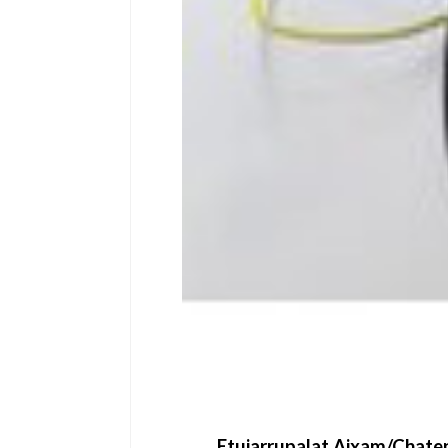
Etujarrupalat Aixam/Chaten