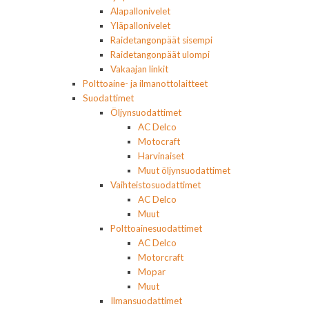
Alapallonivelet
Yläpallonivelet
Raidetangonpäät sisempi
Raidetangonpäät ulompi
Vakaajan linkit
Polttoaine- ja ilmanottolaitteet
Suodattimet
Öljynsuodattimet
AC Delco
Motocraft
Harvinaiset
Muut öljynsuodattimet
Vaihteistosuodattimet
AC Delco
Muut
Polttoainesuodattimet
AC Delco
Motorcraft
Mopar
Muut
Ilmansuodattimet