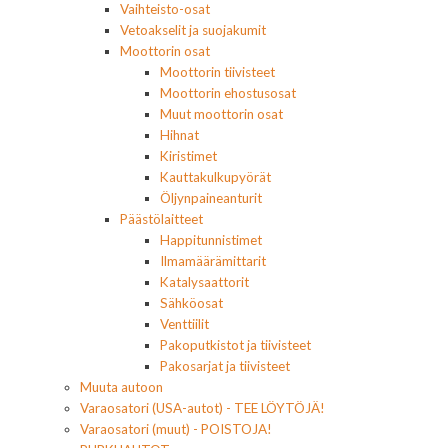
Vaihteisto-osat
Vetoakselit ja suojakumit
Moottorin osat
Moottorin tiivisteet
Moottorin ehostusosat
Muut moottorin osat
Hihnat
Kiristimet
Kauttakulkupyörät
Öljynpaineanturit
Päästölaitteet
Happitunnistimet
Ilmamäärämittarit
Katalysaattorit
Sähköosat
Venttiilit
Pakoputkistot ja tiivisteet
Pakosarjat ja tiivisteet
Muuta autoon
Varaosatori (USA-autot) - TEE LÖYTÖJÄ!
Varaosatori (muut) - POISTOJA!