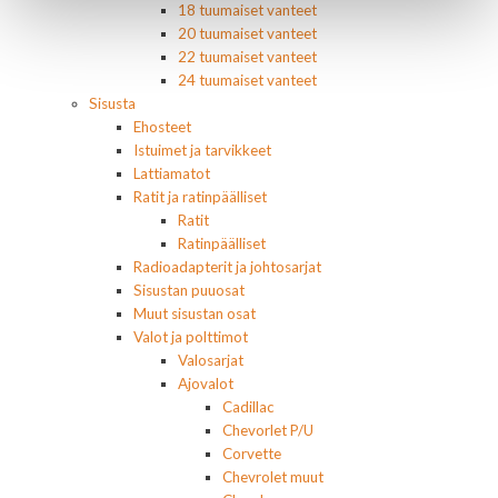
18 tuumaiset vanteet
20 tuumaiset vanteet
22 tuumaiset vanteet
24 tuumaiset vanteet
Sisusta
Ehosteet
Istuimet ja tarvikkeet
Lattiamatot
Ratit ja ratinpäälliset
Ratit
Ratinpäälliset
Radioadapterit ja johtosarjat
Sisustan puuosat
Muut sisustan osat
Valot ja polttimot
Valosarjat
Ajovalot
Cadillac
Chevorlet P/U
Corvette
Chevrolet muut