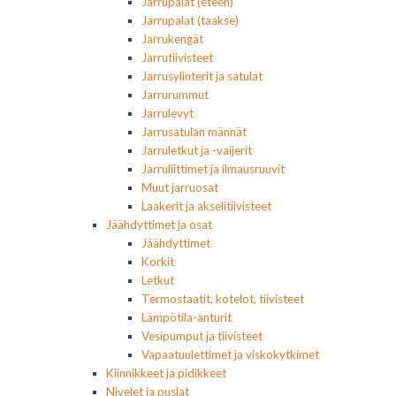
Jarrupalat (eteen)
Jarrupalat (taakse)
Jarrukengät
Jarrutiivisteet
Jarrusylinterit ja satulat
Jarrurummut
Jarrulevyt
Jarrusatulan männät
Jarruletkut ja -vaijerit
Jarruliittimet ja ilmausruuvit
Muut jarruosat
Laakerit ja akselitiivisteet
Jäähdyttimet ja osat
Jäähdyttimet
Korkit
Letkut
Termostaatit, kotelot, tiivisteet
Lämpötila-anturit
Vesipumput ja tiivisteet
Vapaatuulettimet ja viskokytkimet
Kiinnikkeet ja pidikkeet
Nivelet ja puslat