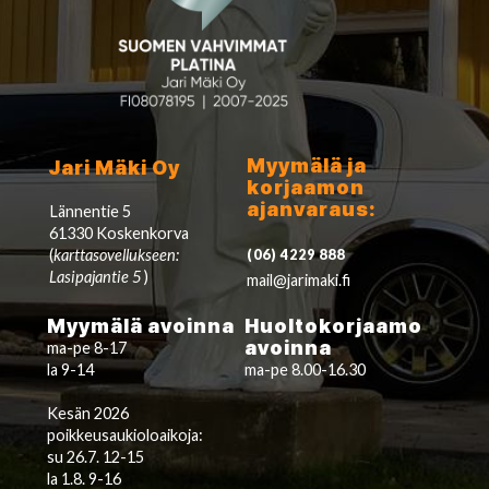
Myymälä ja
Jari Mäki Oy
korjaamon
ajanvaraus:
Lännentie 5
61330 Koskenkorva
(
karttasovellukseen:
(06) 4229 888
Lasipajantie 5
)
mail@jarimaki.fi
Myymälä avoinna
Huoltokorjaamo
avoinna
ma-pe 8-17
la 9-14
ma-pe 8.00-16.30
Kesän 2026
poikkeusaukioloaikoja:
su 26.7. 12-15
la 1.8. 9-16