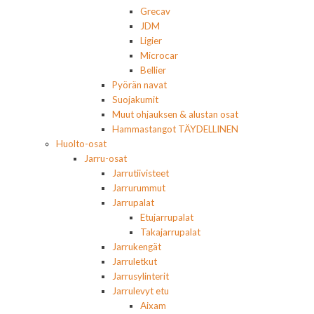
Grecav
JDM
Ligier
Microcar
Bellier
Pyörän navat
Suojakumit
Muut ohjauksen & alustan osat
Hammastangot TÄYDELLINEN
Huolto-osat
Jarru-osat
Jarrutiivisteet
Jarrurummut
Jarrupalat
Etujarrupalat
Takajarrupalat
Jarrukengät
Jarruletkut
Jarrusylinterit
Jarrulevyt etu
Aixam