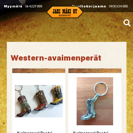
Myymälä
06 4229 888
Huoltokorjaamo
0400 654 888
Western-avaimenperät