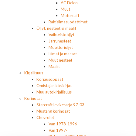
AC Delco
Muut
Motorcaft
Raitisilmasuodattimet
Öljyt, nesteet & maalit
Vaihteistoöljyt
Jarrunesteet
Moottoriöljyt
Liimat ja massat
Muut nesteet
Maalit
Kirjallisuus
Korjausoppaat
Omistajan käsikirjat
Muu autokirjallisuus
Korinosat
Starcraft levikesarja 97-03
Mustang korinosat
Chevrolet
Van 1978-1996
Van 1997-