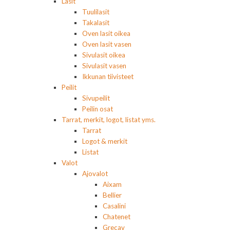
Lasit
Tuulilasit
Takalasit
Oven lasit oikea
Oven lasit vasen
Sivulasit oikea
Sivulasit vasen
Ikkunan tiivisteet
Peilit
Sivupeilit
Peilin osat
Tarrat, merkit, logot, listat yms.
Tarrat
Logot & merkit
Listat
Valot
Ajovalot
Aixam
Bellier
Casalini
Chatenet
Grecav