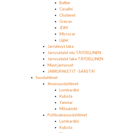
Bellier
Casalini
Chatenet
Grecav
JDM
Microcar
Ligier
Jarrulevyt taka
Jarrusatulat etu TÄYDELLINEN
Jarrusatulat taka TÄYDELLINEN
Muut jarruosat
JARRUPAKETIT -SÄÄSTÄ!
Suodattimet
Ilmansuodattimet
Lombardini
Kubota
Yanmar
Mitsubishi
Polttoainesuodattimet
Lombardini
Kubota