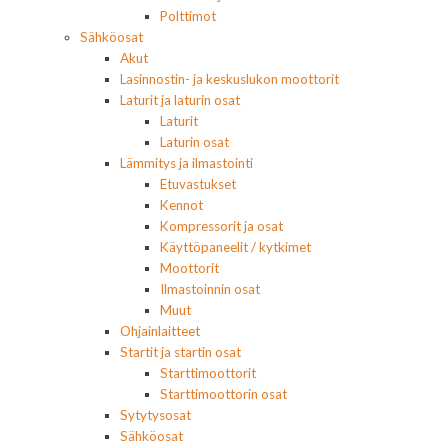
Polttimot
Sähköosat
Akut
Lasinnostin- ja keskuslukon moottorit
Laturit ja laturin osat
Laturit
Laturin osat
Lämmitys ja ilmastointi
Etuvastukset
Kennot
Kompressorit ja osat
Käyttöpaneelit / kytkimet
Moottorit
Ilmastoinnin osat
Muut
Ohjainlaitteet
Startit ja startin osat
Starttimoottorit
Starttimoottorin osat
Sytytysosat
Sähköosat