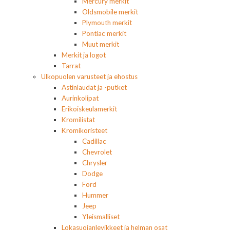
Mercury merkit
Oldsmobile merkit
Plymouth merkit
Pontiac merkit
Muut merkit
Merkit ja logot
Tarrat
Ulkopuolen varusteet ja ehostus
Astinlaudat ja -putket
Aurinkolipat
Erikoiskeulamerkit
Kromilistat
Kromikoristeet
Cadillac
Chevrolet
Chrysler
Dodge
Ford
Hummer
Jeep
Yleismalliset
Lokasuojanlevikkeet ja helman osat