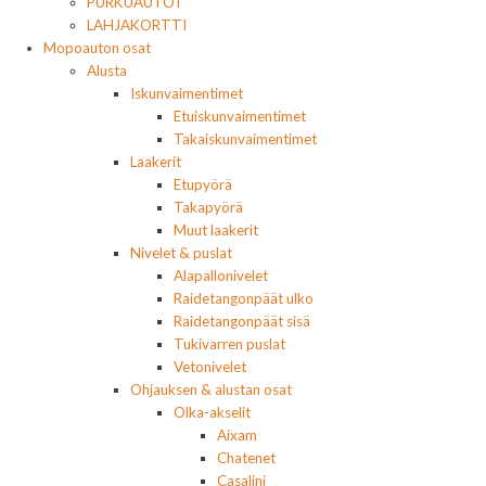
PURKUAUTOT
LAHJAKORTTI
Mopoauton osat
Alusta
Iskunvaimentimet
Etuiskunvaimentimet
Takaiskunvaimentimet
Laakerit
Etupyörä
Takapyörä
Muut laakerit
Nivelet & puslat
Alapallonivelet
Raidetangonpäät ulko
Raidetangonpäät sisä
Tukivarren puslat
Vetonivelet
Ohjauksen & alustan osat
Olka-akselit
Aixam
Chatenet
Casalini