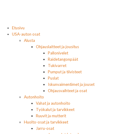
Etusivu
USA-auton osat
Alusta
Ohjauslaitteet ja jousitus
Pallonivelet
Raidetangonpäät
Tukivarret
Pumput ja tiivisteet
Puslat
Iskunvaimentimet ja jouset
Ohjausvaihteet ja osat
Autonhoito
Vahat ja autonhoito
Työkalut ja tarvikkeet
Ruuvit ja mutterit
Huolto-osat ja tarvikkeet
Jarru-osat