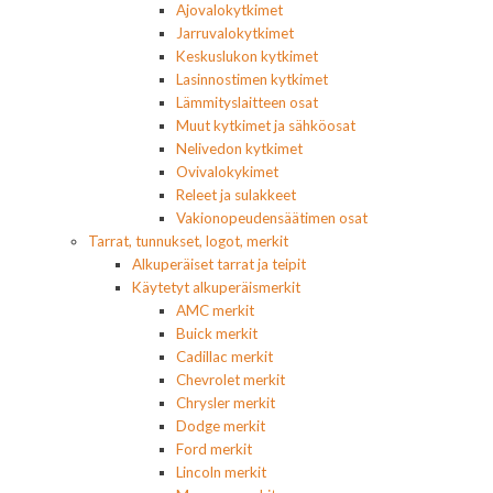
Ajovalokytkimet
Jarruvalokytkimet
Keskuslukon kytkimet
Lasinnostimen kytkimet
Lämmityslaitteen osat
Muut kytkimet ja sähköosat
Nelivedon kytkimet
Ovivalokykimet
Releet ja sulakkeet
Vakionopeudensäätimen osat
Tarrat, tunnukset, logot, merkit
Alkuperäiset tarrat ja teipit
Käytetyt alkuperäismerkit
AMC merkit
Buick merkit
Cadillac merkit
Chevrolet merkit
Chrysler merkit
Dodge merkit
Ford merkit
Lincoln merkit