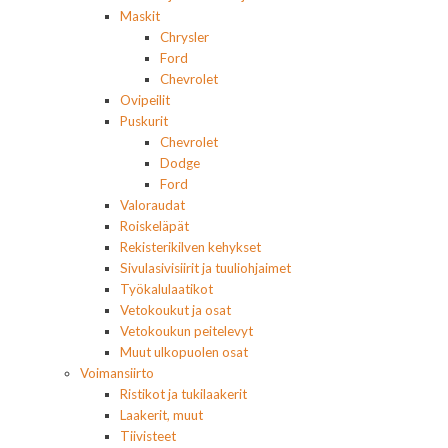
Maskit
Chrysler
Ford
Chevrolet
Ovipeilit
Puskurit
Chevrolet
Dodge
Ford
Valoraudat
Roiskeläpät
Rekisterikilven kehykset
Sivulasivisiirit ja tuuliohjaimet
Työkalulaatikot
Vetokoukut ja osat
Vetokoukun peitelevyt
Muut ulkopuolen osat
Voimansiirto
Ristikot ja tukilaakerit
Laakerit, muut
Tiivisteet