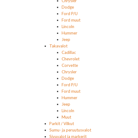
Chrysler
Dodge
Ford P/U
Ford muut
Lincoln
Hummer
Jeep
Takavalot
Cadillac
Chevrolet
Corvette
Chrysler
Dodge
Ford P/U
Ford muut
Hummer
Jeep
Lincoln
Muut
Parkit / Vilkut
Sumu- ja peruutusvalot
Sivuvalot ja markerit