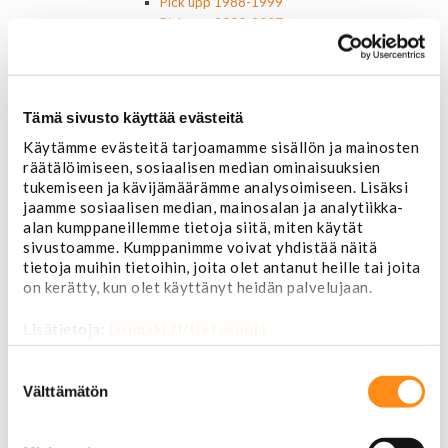
Pick upp 1988-1999
Pick upp 2000-2007
Pick upp 2008-
Suburban 1992-1999
Suburban 2000-2006
Tahoe 2000-2007
Tämä sivusto käyttää evästeitä
Corvette
Käytämme evästeitä tarjoamamme sisällön ja mainosten
Chevrolet muut
räätälöimiseen, sosiaalisen median ominaisuuksien
Ford
tukemiseen ja kävijämäärämme analysoimiseen. Lisäksi
Dodge
jaamme sosiaalisen median, mainosalan ja analytiikka-
Chrysler
alan kumppaneillemme tietoja siitä, miten käytät
Pontiac
sivustoamme. Kumppanimme voivat yhdistää näitä
Buick
tietoja muihin tietoihin, joita olet antanut heille tai joita
Jeep
on kerätty, kun olet käyttänyt heidän palvelujaan.
Lasit, ikkunatarvikkeet
Sivulasit/takalasit
Lisätietoja:
jarimaki.fi/tietosuoja
Tuulilasit
Tuulilasin pyyhkijän osat
Suostumuksen
Pyyhkijänsulat
valinta
Välttämätön
Sivulasivisiirit ja tuuliohjaimet
Lavatarvikkeet PickUp:eihin
Lavatarvikkeet