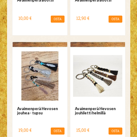
Avaimenperä Bootsi
Avaimenperä Bootsi
10,00 €
12,90 €
OSTA
OSTA
Avaimenperä Hevosen
Avaimenperä Hevosen
jouhea - tupsu
jouhiletti helmillä
19,00 €
15,00 €
OSTA
OSTA