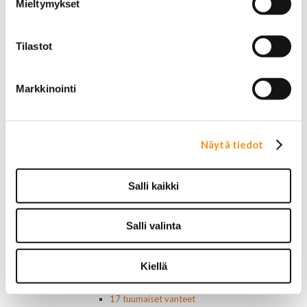
Mieltymykset
Lavakatteet Pick Up:eihin
Renkaat ja vanteet
Renkaat ja tarvikkeet
Tilastot
Varapyörätelineet
Venttiilinhatut
Renkaat 14"
Markkinointi
Renkaat 15"
Renkaat 16"
Renkaat 16,5"
Renkaat 17"
Näytä tiedot
Renkaat 18"
Renkaat 20"
Renkaat 22"
Salli kaikki
Renkaat 24"
Vanteet ja tarvikkeet
Salli valinta
Pölykapselit, keskiöt, spinnerit
Vannetarvikkeet
14 tuumaiset vanteet
Kiellä
15 tuumaiset vanteet
16 tuumaiset vanteet
17 tuumaiset vanteet