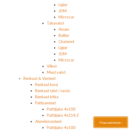
Ligier
JDM
Microcar
Takavalot
Aixam
Bellier
Chatenet
Ligier
JDM
Microcar
Vilkut
Muut valot
Renkaat & Vanteet
Renkaat kesä
Renkaat talvi / nasta
Renkaat kitka
Peltivanteet
Pulttijako 4x100
Pulttijako 4x114,3
Alumiinivanteet
Tilaa uutiskirje ›
Pulttijako 4x100