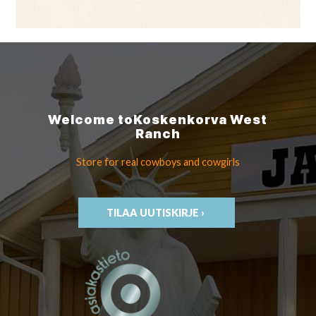
Welcome to
Koskenkorva
West
Ranch
Store for real cowboys
and cowgirls
TILAA UUTISKIRJE ›