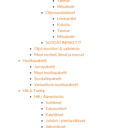
Yanmar
Mitsubishi
Öljynsuodattimet
Lombardini
Kubota
Yanmar
Mitsubishi
SUODATINPAKETIT
Öljyt moottori & vaihteisto
Muut nesteet, liimat ja massat
Huoltopaketit
Jarrupaketit
Muut huoltopaketit
Suodatinpaketit
Variaattorin huoltopaketit
Hifi & Tuning
Hifi / Äänentoisto
Soittimet
Subwooferit
Kaiuttimet
Johdot / pientarvikkeet
Vahvistimet