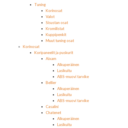
Tuning
Korinosat
Valot
Sisustan osat
Kromilistat
Kuppipenkit
Muut tuning osat
Korinosat
Koripaneelit ja puskurit
Aixam
Alkuperäinen
Lasikuitu
ABS-muovi tarvike
Bellier
Alkuperäinen
Lasikuitu
ABS-muovi tarvike
Casalini
Chatenet
Alkuperäinen
Lasikuitu