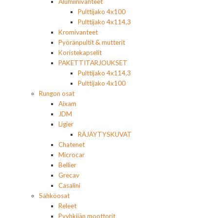
Alumiinivanteet
Pulttijako 4x100
Pulttijako 4x114,3
Kromivanteet
Pyöränpultit & mutterit
Koristekapselit
PAKETTITARJOUKSET
Pulttijako 4x114,3
Pulttijako 4x100
Rungon osat
Aixam
JDM
Ligier
RÄJÄYTYSKUVAT
Chatenet
Microcar
Bellier
Grecav
Casalini
Sähköosat
Releet
Pyyhkijän moottorit