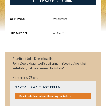
LISÄÄ OSTOSKORIIN
Saatavuus
Varastossa
Tuotekoodi
4806R01
Baarituoli John Deere logolla.
John Deere -baarituoli sopii erinomaisesti esimerkiksi
autotalliin, pelihuoneeseen tai tiskille!
Korkeus: n. 75 cm.
NÄYTÄ LISÄÄ TUOTTEITA
Baarituolit ja muut tuolit tuoteryhmästä