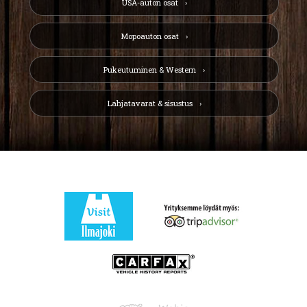
USA-auton osat
Mopoauton osat
Pukeutuminen & Western
Lahjatavarat & sisustus