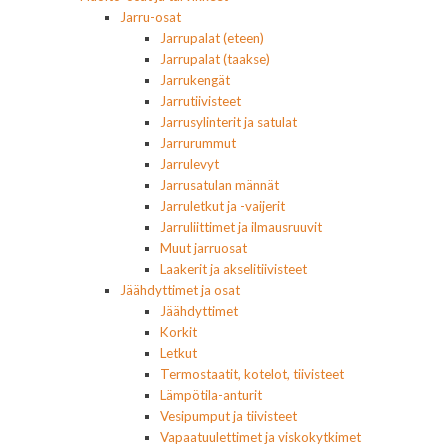
Jarru-osat
Jarrupalat (eteen)
Jarrupalat (taakse)
Jarrukengät
Jarrutiivisteet
Jarrusylinterit ja satulat
Jarrurummut
Jarrulevyt
Jarrusatulan männät
Jarruletkut ja -vaijerit
Jarruliittimet ja ilmausruuvit
Muut jarruosat
Laakerit ja akselitiivisteet
Jäähdyttimet ja osat
Jäähdyttimet
Korkit
Letkut
Termostaatit, kotelot, tiivisteet
Lämpötila-anturit
Vesipumput ja tiivisteet
Vapaatuulettimet ja viskokytkimet