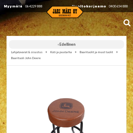
Myymälä
06 4229 888
Huoltokorjaamo
0400 654 888
‹ Edellinen
»
»
»
Lahjatavarat & sisustus
Koti ja puutarha
Baarituolit ja muut tuolit
Baarituoli John Deere