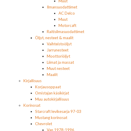
Muut
Ilmansuodattimet
AC Delco
Muut
Motorcaft
Raitisilmasuodattimet
Öljyt, nesteet & maalit
Vaihteistoöljyt
Jarrunesteet
Moottoriöljyt
Liimat ja massat
Muut nesteet
Maalit
Kirjallisuus
Korjausoppaat
Omistajan käsikirjat
Muu autokirjallisuus
Korinosat
Starcraft levikesarja 97-03
Mustang korinosat
Chevrolet
Van 1978-1996