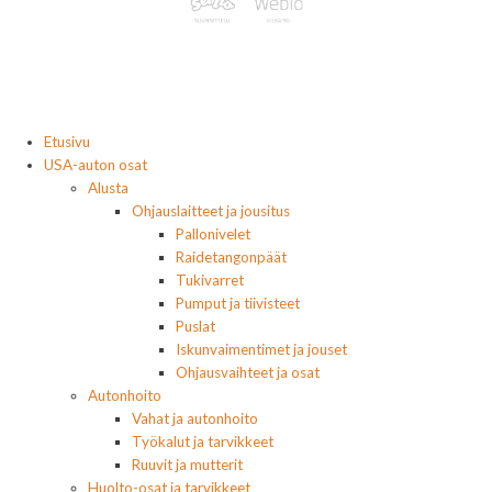
Etusivu
USA-auton osat
Alusta
Ohjauslaitteet ja jousitus
Pallonivelet
Raidetangonpäät
Tukivarret
Pumput ja tiivisteet
Puslat
Iskunvaimentimet ja jouset
Ohjausvaihteet ja osat
Autonhoito
Vahat ja autonhoito
Työkalut ja tarvikkeet
Ruuvit ja mutterit
Huolto-osat ja tarvikkeet