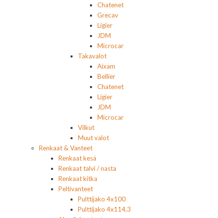
Chatenet
Grecav
Ligier
JDM
Microcar
Takavalot
Aixam
Bellier
Chatenet
Ligier
JDM
Microcar
Vilkut
Muut valot
Renkaat & Vanteet
Renkaat kesä
Renkaat talvi / nasta
Renkaat kitka
Peltivanteet
Pulttijako 4x100
Pulttijako 4x114,3