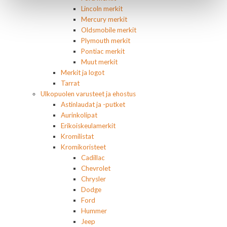
Lincoln merkit
Mercury merkit
Oldsmobile merkit
Plymouth merkit
Pontiac merkit
Muut merkit
Merkit ja logot
Tarrat
Ulkopuolen varusteet ja ehostus
Astinlaudat ja -putket
Aurinkolipat
Erikoiskeulamerkit
Kromilistat
Kromikoristeet
Cadillac
Chevrolet
Chrysler
Dodge
Ford
Hummer
Jeep