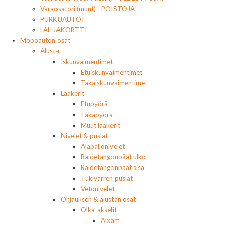
Varaosatori (muut) - POISTOJA!
PURKUAUTOT
LAHJAKORTTI
Mopoauton osat
Alusta
Iskunvaimentimet
Etuiskunvaimentimet
Takaiskunvaimentimet
Laakerit
Etupyörä
Takapyörä
Muut laakerit
Nivelet & puslat
Alapallonivelet
Raidetangonpäät ulko
Raidetangonpäät sisä
Tukivarren puslat
Vetonivelet
Ohjauksen & alustan osat
Olka-akselit
Aixam