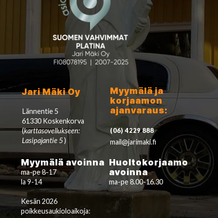
Myymälä ja
Jari Mäki Oy
korjaamon
ajanvaraus:
Lännentie 5
61330 Koskenkorva
(
karttasovellukseen:
(06) 4229 888
Lasipajantie 5
)
mail@jarimaki.fi
Myymälä avoinna
Huoltokorjaamo
avoinna
ma-pe 8-17
la 9-14
ma-pe 8.00-16.30
Kesän 2026
poikkeusaukioloaikoja: