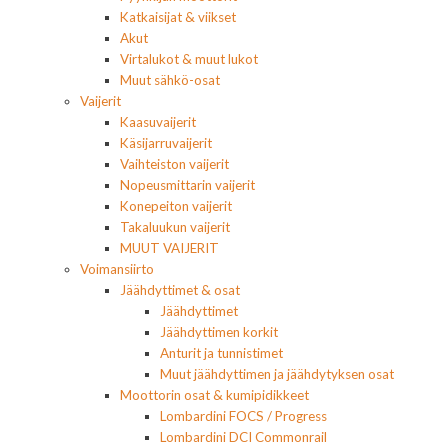
Katkaisijat & viikset
Akut
Virtalukot & muut lukot
Muut sähkö-osat
Vaijerit
Kaasuvaijerit
Käsijarruvaijerit
Vaihteiston vaijerit
Nopeusmittarin vaijerit
Konepeiton vaijerit
Takaluukun vaijerit
MUUT VAIJERIT
Voimansiirto
Jäähdyttimet & osat
Jäähdyttimet
Jäähdyttimen korkit
Anturit ja tunnistimet
Muut jäähdyttimen ja jäähdytyksen osat
Moottorin osat & kumipidikkeet
Lombardini FOCS / Progress
Lombardini DCI Commonrail