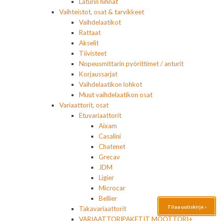
Laturin hihnat
Vaihteistot, osat & tarvikkeet
Vaihdelaatikot
Rattaat
Akselit
Tiivisteet
Nopeusmittarin pyörittimet / anturit
Korjaussarjat
Vaihdelaatikon lohkot
Muut vaihdelaatikon osat
Variaattorit, osat
Etuvariaattorit
Aixam
Casalini
Chatenet
Grecav
JDM
Ligier
Microcar
Bellier
Tilaa uutiskirje ›
Takavariaattorit
VARIAATTORIPAKETIT MOOTTORI+