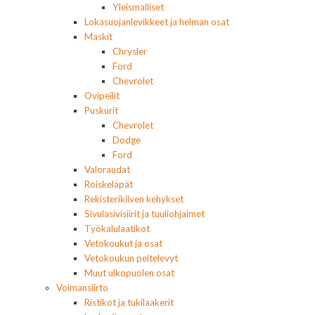
Yleismalliset
Lokasuojanlevikkeet ja helman osat
Maskit
Chrysler
Ford
Chevrolet
Ovipeilit
Puskurit
Chevrolet
Dodge
Ford
Valoraudat
Roiskeläpät
Rekisterikilven kehykset
Sivulasivisiirit ja tuuliohjaimet
Työkalulaatikot
Vetokoukut ja osat
Vetokoukun peitelevyt
Muut ulkopuolen osat
Voimansiirto
Ristikot ja tukilaakerit