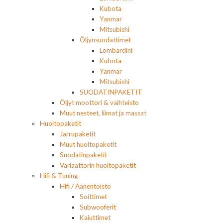
Kubota
Yanmar
Mitsubishi
Öljynsuodattimet
Lombardini
Kubota
Yanmar
Mitsubishi
SUODATINPAKETIT
Öljyt moottori & vaihteisto
Muut nesteet, liimat ja massat
Huoltopaketit
Jarrupaketit
Muut huoltopaketit
Suodatinpaketit
Variaattorin huoltopaketit
Hifi & Tuning
Hifi / Äänentoisto
Soittimet
Subwooferit
Kaiuttimet