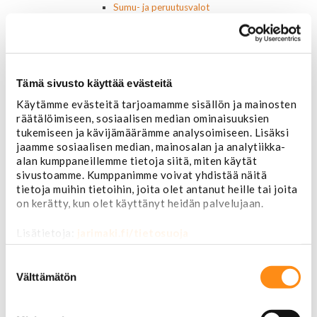
Sumu- ja peruutusvalot
Sivuvalot ja markerit
Polttimot
Sähköosat
Akut
Lasinnostin- ja keskuslukon moottorit
Tämä sivusto käyttää evästeitä
Laturit ja laturin osat
Käytämme evästeitä tarjoamamme sisällön ja mainosten
Laturit
räätälöimiseen, sosiaalisen median ominaisuuksien
Laturin osat
tukemiseen ja kävijämäärämme analysoimiseen. Lisäksi
Lämmitys ja ilmastointi
jaamme sosiaalisen median, mainosalan ja analytiikka-
Etuvastukset
alan kumppaneillemme tietoja siitä, miten käytät
Kennot
sivustoamme. Kumppanimme voivat yhdistää näitä
Kompressorit ja osat
tietoja muihin tietoihin, joita olet antanut heille tai joita
Käyttöpaneelit / kytkimet
on kerätty, kun olet käyttänyt heidän palvelujaan.
Moottorit
Ilmastoinnin osat
Lisätietoja:
jarimaki.fi/tietosuoja
Muut
Ohjainlaitteet
Suostumuksen
Startit ja startin osat
valinta
Välttämätön
Starttimoottorit
Starttimoottorin osat