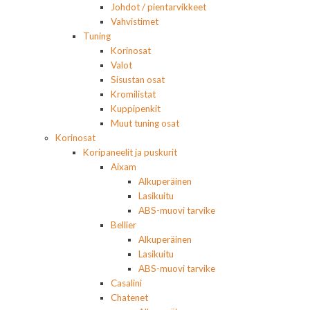
Johdot / pientarvikkeet
Vahvistimet
Tuning
Korinosat
Valot
Sisustan osat
Kromilistat
Kuppipenkit
Muut tuning osat
Korinosat
Koripaneelit ja puskurit
Aixam
Alkuperäinen
Lasikuitu
ABS-muovi tarvike
Bellier
Alkuperäinen
Lasikuitu
ABS-muovi tarvike
Casalini
Chatenet