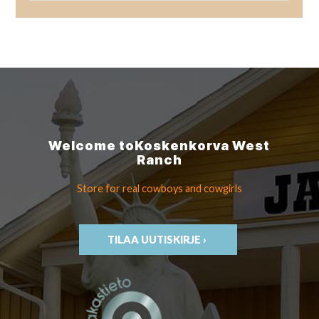
Welcome to
Koskenkorva
West
Ranch
Store for real cowboys
and cowgirls
TILAA UUTISKIRJE ›