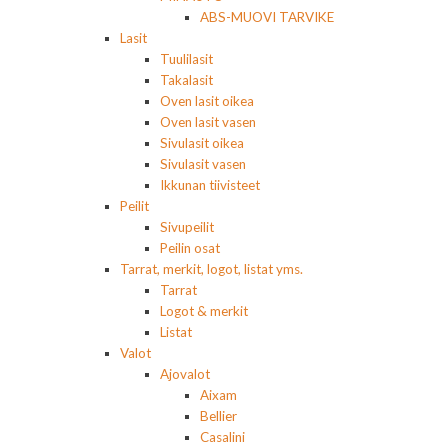
ABS-MUOVI TARVIKE
Lasit
Tuulilasit
Takalasit
Oven lasit oikea
Oven lasit vasen
Sivulasit oikea
Sivulasit vasen
Ikkunan tiivisteet
Peilit
Sivupeilit
Peilin osat
Tarrat, merkit, logot, listat yms.
Tarrat
Logot & merkit
Listat
Valot
Ajovalot
Aixam
Bellier
Casalini