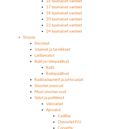
16 tuumaiset vanteet
17 tuumaiset vanteet
18 tuumaiset vanteet
20 tuumaiset vanteet
22 tuumaiset vanteet
24 tuumaiset vanteet
Sisusta
Ehosteet
Istuimet ja tarvikkeet
Lattiamatot
Ratit ja ratinpäälliset
Ratit
Ratinpäälliset
Radioadapterit ja johtosarjat
Sisustan puuosat
Muut sisustan osat
Valot ja polttimot
Valosarjat
Ajovalot
Cadillac
Chevorlet P/U
Corvette