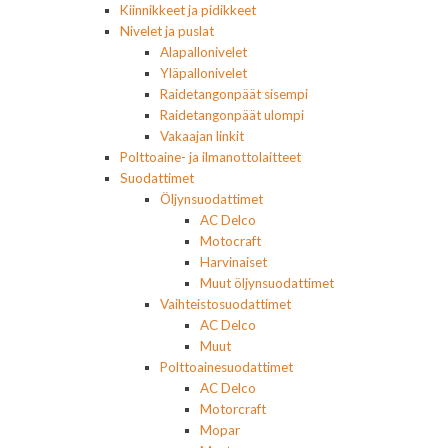
Kiinnikkeet ja pidikkeet
Nivelet ja puslat
Alapallonivelet
Yläpallonivelet
Raidetangonpäät sisempi
Raidetangonpäät ulompi
Vakaajan linkit
Polttoaine- ja ilmanottolaitteet
Suodattimet
Öljynsuodattimet
AC Delco
Motocraft
Harvinaiset
Muut öljynsuodattimet
Vaihteistosuodattimet
AC Delco
Muut
Polttoainesuodattimet
AC Delco
Motorcraft
Mopar