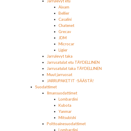
Jarrulevyt etu
Aixam
Bellier
Casalini
Chatenet
Grecav
JDM
Microcar
Ligier
Jarrulevyt taka
Jarrusatulat etu TÄYDELLINEN
Jarrusatulat taka TÄYDELLINEN
Muut jarruosat
JARRUPAKETIT -SÄÄSTÄ!
Suodattimet
Ilmansuodattimet
Lombardini
Kubota
Yanmar
Mitsubishi
Polttoainesuodattimet
Lombardini