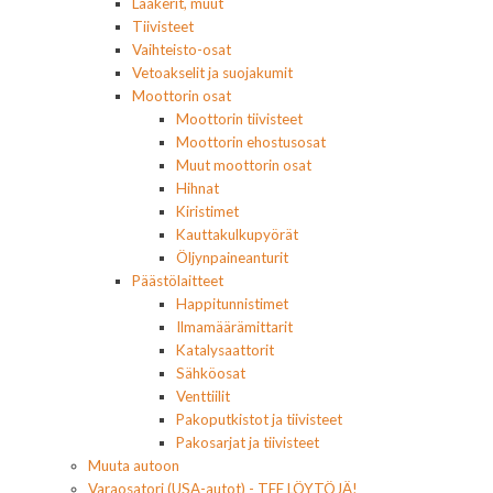
Laakerit, muut
Tiivisteet
Vaihteisto-osat
Vetoakselit ja suojakumit
Moottorin osat
Moottorin tiivisteet
Moottorin ehostusosat
Muut moottorin osat
Hihnat
Kiristimet
Kauttakulkupyörät
Öljynpaineanturit
Päästölaitteet
Happitunnistimet
Ilmamäärämittarit
Katalysaattorit
Sähköosat
Venttiilit
Pakoputkistot ja tiivisteet
Pakosarjat ja tiivisteet
Muuta autoon
Varaosatori (USA-autot) - TEE LÖYTÖJÄ!