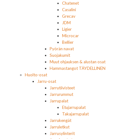
Chatenet
Casalini
Grecav
JDM
Ligier
Microcar
Bellier
Pyörän navat
Suojakumit
Muut ohjauksen & alustan osat
Hammastangot TÄYDELLINEN
Huolto-osat
Jarru-osat
Jarrutiivisteet
Jarrurummut
Jarrupalat
Etujarrupalat
Takajarrupalat
Jarrukengät
Jarruletkut
Jarrusylinterit