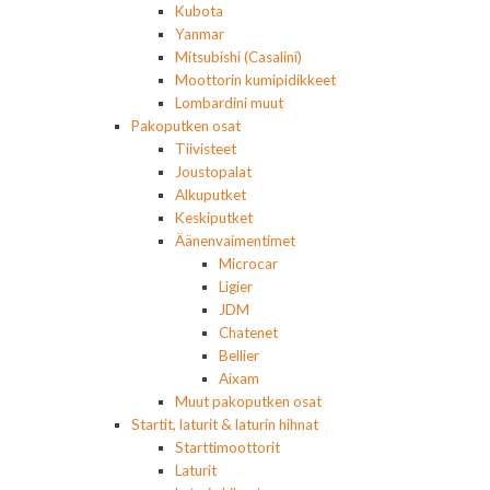
Kubota
Yanmar
Mitsubishi (Casalini)
Moottorin kumipidikkeet
Lombardini muut
Pakoputken osat
Tiivisteet
Joustopalat
Alkuputket
Keskiputket
Äänenvaimentimet
Microcar
Ligier
JDM
Chatenet
Bellier
Aixam
Muut pakoputken osat
Startit, laturit & laturin hihnat
Starttimoottorit
Laturit