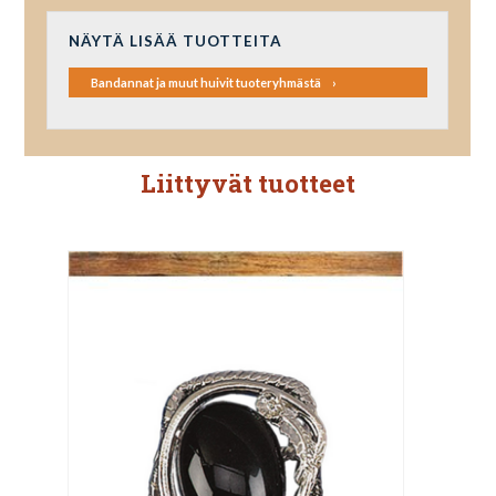
NÄYTÄ LISÄÄ TUOTTEITA
Bandannat ja muut huivit tuoteryhmästä
Liittyvät tuotteet