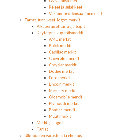
Ovivalokykimet
Releet ja sulakkeet
Vakionopeudensäätimen osat
Tarrat, tunnukset, logot, merkit
Alkuperäiset tarrat ja teipit
Käytetyt alkuperäismerkit
AMC merkit
Buick merkit
Cadillac merkit
Chevrolet merkit
Chrysler merkit
Dodge merkit
Ford merkit
Lincoln merkit
Mercury merkit
Oldsmobile merkit
Plymouth merkit
Pontiac merkit
Muut merkit
Merkit ja logot
Tarrat
Ulkopuolen varusteet ja ehostus