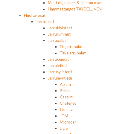
Muut ohjauksen & alustan osat
Hammastangot TÄYDELLINEN
Huolto-osat
Jarru-osat
Jarrutiivisteet
Jarrurummut
Jarrupalat
Etujarrupalat
Takajarrupalat
Jarrukengät
Jarruletkut
Jarrusylinterit
Jarrulevyt etu
Aixam
Bellier
Casalini
Chatenet
Grecav
JDM
Microcar
Ligier