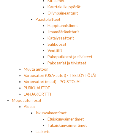
Kiristimet
Kauttakulkupyörät
Öljynpaineanturit
Päästölaitteet
Happitunnistimet
Ilmamäärämittarit
Katalysaattorit
Sähköosat
Venttiilit
Pakoputkistot ja tiivisteet
Pakosarjat ja tiivisteet
Muuta autoon
Varaosatori (USA-autot) - TEE LÖYTÖJÄ!
Varaosatori (muut) - POISTOJA!
PURKUAUTOT
LAHJAKORTTI
Mopoauton osat
Alusta
Iskunvaimentimet
Etuiskunvaimentimet
Takaiskunvaimentimet
Laakerit