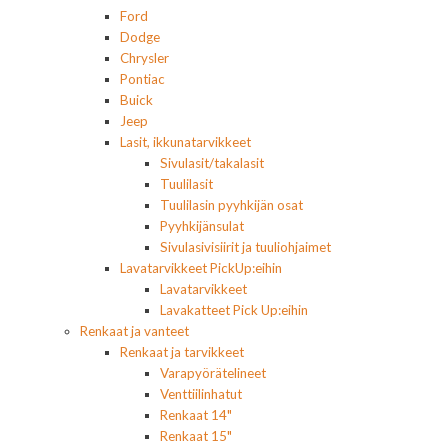
Ford
Dodge
Chrysler
Pontiac
Buick
Jeep
Lasit, ikkunatarvikkeet
Sivulasit/takalasit
Tuulilasit
Tuulilasin pyyhkijän osat
Pyyhkijänsulat
Sivulasivisiirit ja tuuliohjaimet
Lavatarvikkeet PickUp:eihin
Lavatarvikkeet
Lavakatteet Pick Up:eihin
Renkaat ja vanteet
Renkaat ja tarvikkeet
Varapyörätelineet
Venttiilinhatut
Renkaat 14"
Renkaat 15"