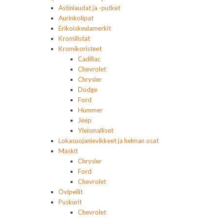
Astinlaudat ja -putket
Aurinkolipat
Erikoiskeulamerkit
Kromilistat
Kromikoristeet
Cadillac
Chevrolet
Chrysler
Dodge
Ford
Hummer
Jeep
Yleismalliset
Lokasuojanlevikkeet ja helman osat
Maskit
Chrysler
Ford
Chevrolet
Ovipeilit
Puskurit
Chevrolet