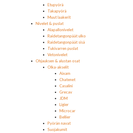
Etupyörä
Takapyörä
Muut laakerit
Nivelet & puslat
Alapallonivelet
Raidetangonpäät ulko
Raidetangonpäät sisä
Tukivarren puslat
Vetonivelet
Ohjauksen & alustan osat
Olka-akselit
Aixam
Chatenet
Casalini
Grecav
JDM
Ligier
Microcar
Bellier
Pyörän navat
Suojakumit