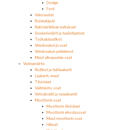
Dodge
Ford
Valoraudat
Roiskeläpät
Rekisterikilven kehykset
Sivulasivisiirit ja tuuliohjaimet
Työkalulaatikot
Vetokoukut ja osat
Vetokoukun peitelevyt
Muut ulkopuolen osat
Voimansiirto
Ristikot ja tukilaakerit
Laakerit, muut
Tiivisteet
Vaihteisto-osat
Vetoakselit ja suojakumit
Moottorin osat
Moottorin tiivisteet
Moottorin ehostusosat
Muut moottorin osat
Hihnat