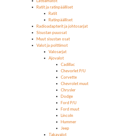
Lattiamatot
Ratit ja ratinpäälliset
Ratit
Ratinpäälliset
Radioadapterit ja johtosarjat
Sisustan puuosat
Muut sisustan osat
Valot ja polttimot
Valosarjat
Ajovalot
Cadillac
Chevorlet P/U
Corvette
Chevrolet muut
Chrysler
Dodge
Ford P/U
Ford muut
Lincoln
Hummer
Jeep
Takavalot