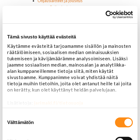
Ohjauslaitteet ja jousitus
Pallonivelet
Raidetangonpäät
Tukivarret
Pumput ja tiivisteet
Puslat
Tämä sivusto käyttää evästeitä
Iskunvaimentimet ja jouset
Käytämme evästeitä tarjoamamme sisällön ja mainosten
Ohjausvaihteet ja osat
räätälöimiseen, sosiaalisen median ominaisuuksien
Autonhoito
tukemiseen ja kävijämäärämme analysoimiseen. Lisäksi
Vahat ja autonhoito
jaamme sosiaalisen median, mainosalan ja analytiikka-
Työkalut ja tarvikkeet
alan kumppaneillemme tietoja siitä, miten käytät
Ruuvit ja mutterit
sivustoamme. Kumppanimme voivat yhdistää näitä
Huolto-osat ja tarvikkeet
tietoja muihin tietoihin, joita olet antanut heille tai joita
Jarru-osat
on kerätty, kun olet käyttänyt heidän palvelujaan.
Jarrupalat (eteen)
Jarrupalat (taakse)
Lisätietoja:
jarimaki.fi/tietosuoja
Jarrukengät
Jarrutiivisteet
Suostumuksen
Jarrusylinterit ja satulat
valinta
Välttämätön
Jarrurummut
Jarrulevyt
Jarrusatulan männät