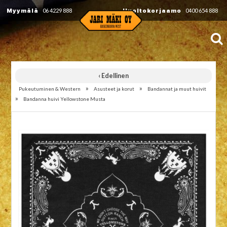
Myymälä
06 4229 888
Huoltokorjaamo
0400 654 888
‹ Edellinen
»
»
Pukeutuminen & Western
Asusteet ja korut
Bandannat ja muut huivit
»
Bandanna huivi Yellowstone Musta