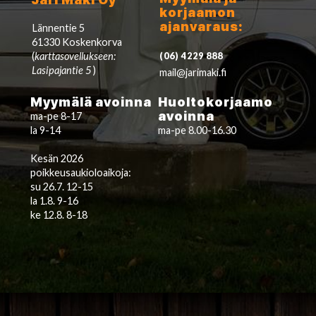
korjaamon
ajanvaraus:
Lännentie 5
61330 Koskenkorva
(
karttasovellukseen:
(06) 4229 888
Lasipajantie 5
)
mail@jarimaki.fi
Myymälä avoinna
Huoltokorjaamo
avoinna
ma-pe 8-17
la 9-14
ma-pe 8.00-16.30
Kesän 2026
poikkeusaukioloaikoja:
su 26.7. 12-15
la 1.8. 9-16
ke 12.8. 8-18