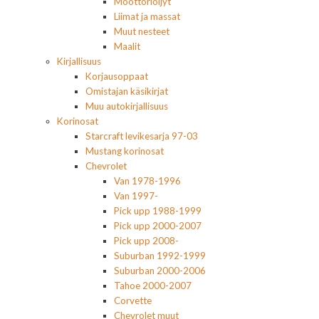
Moottoriöljyt
Liimat ja massat
Muut nesteet
Maalit
Kirjallisuus
Korjausoppaat
Omistajan käsikirjat
Muu autokirjallisuus
Korinosat
Starcraft levikesarja 97-03
Mustang korinosat
Chevrolet
Van 1978-1996
Van 1997-
Pick upp 1988-1999
Pick upp 2000-2007
Pick upp 2008-
Suburban 1992-1999
Suburban 2000-2006
Tahoe 2000-2007
Corvette
Chevrolet muut