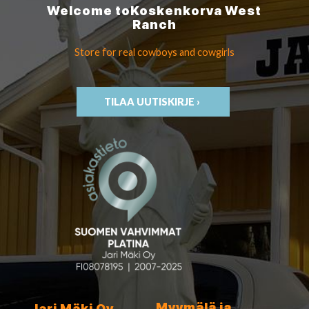
Welcome to
Koskenkorva
West
Ranch
Store for real cowboys
and cowgirls
TILAA UUTISKIRJE ›
Myymälä ja
Jari Mäki Oy