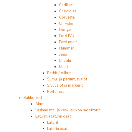
Cadillac
Chevrolet
Corvette
Chrysler
Dodge
Ford P/U
Ford muut
Hummer
Jeep
Lincoln
Muut
Parkit / Vilkut
Sumu- ja peruutusvalot
Sivuvalot ja markerit
Polttimot
Sähköosat
Akut
Lasinnostin- ja keskuslukon moottorit
Laturit ja laturin osat
Laturit
Laturin osat