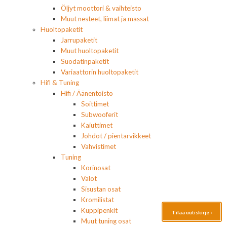
Öljyt moottori & vaihteisto
Muut nesteet, liimat ja massat
Huoltopaketit
Jarrupaketit
Muut huoltopaketit
Suodatinpaketit
Variaattorin huoltopaketit
Hifi & Tuning
Hifi / Äänentoisto
Soittimet
Subwooferit
Kaiuttimet
Johdot / pientarvikkeet
Vahvistimet
Tuning
Korinosat
Valot
Sisustan osat
Kromilistat
Kuppipenkit
Tilaa uutiskirje ›
Muut tuning osat