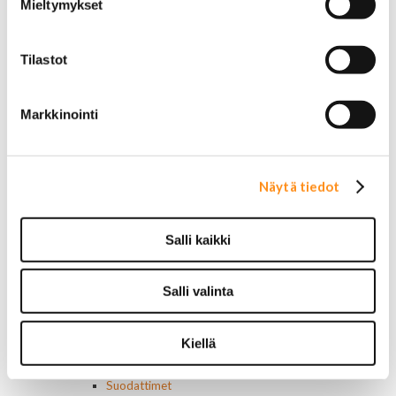
Mieltymykset
Jarruletkut ja -vaijerit
Jarruliittimet ja ilmausruuvit
Muut jarruosat
Tilastot
Laakerit ja akselitiivisteet
Jäähdyttimet ja osat
Jäähdyttimet
Markkinointi
Korkit
Letkut
Termostaatit, kotelot, tiivisteet
Lämpötila-anturit
Näytä tiedot
Vesipumput ja tiivisteet
Vapaatuulettimet ja viskokytkimet
Kiinnikkeet ja pidikkeet
Salli kaikki
Nivelet ja puslat
Alapallonivelet
Salli valinta
Yläpallonivelet
Raidetangonpäät sisempi
Raidetangonpäät ulompi
Kiellä
Vakaajan linkit
Polttoaine- ja ilmanottolaitteet
Suodattimet