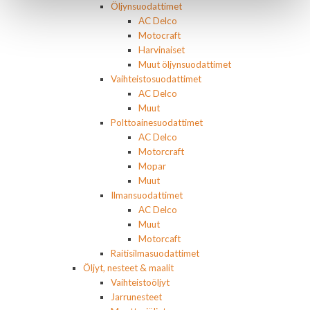
Öljynsuodattimet
AC Delco
Motocraft
Harvinaiset
Muut öljynsuodattimet
Vaihteistosuodattimet
AC Delco
Muut
Polttoainesuodattimet
AC Delco
Motorcraft
Mopar
Muut
Ilmansuodattimet
AC Delco
Muut
Motorcaft
Raitisilmasuodattimet
Öljyt, nesteet & maalit
Vaihteistoöljyt
Jarrunesteet