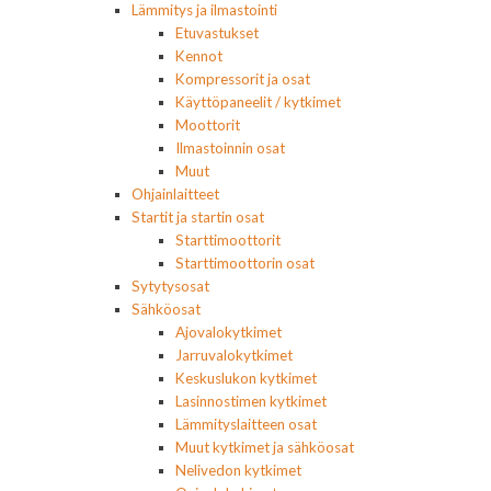
Lämmitys ja ilmastointi
Etuvastukset
Kennot
Kompressorit ja osat
Käyttöpaneelit / kytkimet
Moottorit
Ilmastoinnin osat
Muut
Ohjainlaitteet
Startit ja startin osat
Starttimoottorit
Starttimoottorin osat
Sytytysosat
Sähköosat
Ajovalokytkimet
Jarruvalokytkimet
Keskuslukon kytkimet
Lasinnostimen kytkimet
Lämmityslaitteen osat
Muut kytkimet ja sähköosat
Nelivedon kytkimet