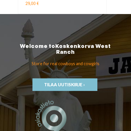
29,00 €
Welcome to
Koskenkorva
West
Ranch
Store for real cowboys
and cowgirls
TILAA UUTISKIRJE ›