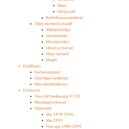
Muut
Motorcaft
Raitisilmasuodattimet
Öljyt, nesteet & maalit
Vaihteistoöljyt
Jarrunesteet
Moottoriöljyt
Liimat ja massat
Muut nesteet
Maalit
Kirjallisuus
Korjausoppaat
Omistajan käsikirjat
Muu autokirjallisuus
Korinosat
Starcraft levikesarja 97-03
Mustang korinosat
Chevrolet
Van 1978-1996
Van 1997-
Pick upp 1988-1999