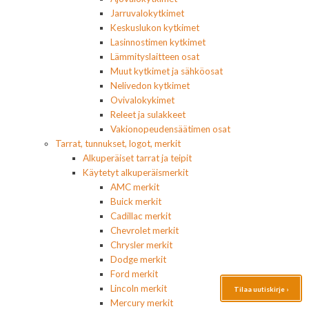
Jarruvalokytkimet
Keskuslukon kytkimet
Lasinnostimen kytkimet
Lämmityslaitteen osat
Muut kytkimet ja sähköosat
Nelivedon kytkimet
Ovivalokykimet
Releet ja sulakkeet
Vakionopeudensäätimen osat
Tarrat, tunnukset, logot, merkit
Alkuperäiset tarrat ja teipit
Käytetyt alkuperäismerkit
AMC merkit
Buick merkit
Cadillac merkit
Chevrolet merkit
Chrysler merkit
Dodge merkit
Ford merkit
Lincoln merkit
Tilaa uutiskirje ›
Mercury merkit