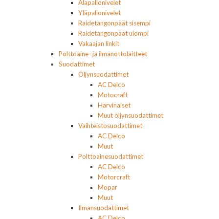
Alapallonivelet
Yläpallonivelet
Raidetangonpäät sisempi
Raidetangonpäät ulompi
Vakaajan linkit
Polttoaine- ja ilmanottolaitteet
Suodattimet
Öljynsuodattimet
AC Delco
Motocraft
Harvinaiset
Muut öljynsuodattimet
Vaihteistosuodattimet
AC Delco
Muut
Polttoainesuodattimet
AC Delco
Motorcraft
Mopar
Muut
Ilmansuodattimet
AC Delco