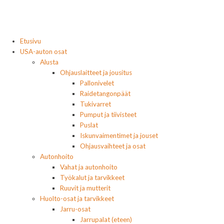
Etusivu
USA-auton osat
Alusta
Ohjauslaitteet ja jousitus
Pallonivelet
Raidetangonpäät
Tukivarret
Pumput ja tiivisteet
Puslat
Iskunvaimentimet ja jouset
Ohjausvaihteet ja osat
Autonhoito
Vahat ja autonhoito
Työkalut ja tarvikkeet
Ruuvit ja mutterit
Huolto-osat ja tarvikkeet
Jarru-osat
Jarrupalat (eteen)