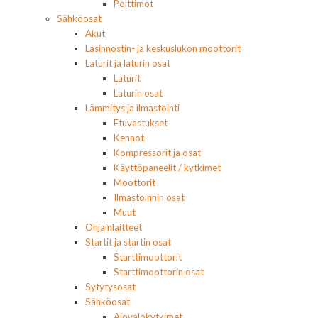
Polttimot
Sähköosat
Akut
Lasinnostin- ja keskuslukon moottorit
Laturit ja laturin osat
Laturit
Laturin osat
Lämmitys ja ilmastointi
Etuvastukset
Kennot
Kompressorit ja osat
Käyttöpaneelit / kytkimet
Moottorit
Ilmastoinnin osat
Muut
Ohjainlaitteet
Startit ja startin osat
Starttimoottorit
Starttimoottorin osat
Sytytysosat
Sähköosat
Ajovalokytkimet