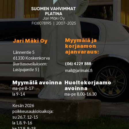
Myymälä ja
Jari Mäki Oy
korjaamon
ajanvaraus:
Lännentie 5
61330 Koskenkorva
(
karttasovellukseen:
(06) 4229 888
Lasipajantie 5
)
mail@jarimaki.fi
Myymälä avoinna
Huoltokorjaamo
avoinna
ma-pe 8-17
la 9-14
ma-pe 8.00-16.30
Kesän 2026
poikkeusaukioloaikoja:
su 26.7. 12-15
la 1.8. 9-16
ke 12.8. 8-18