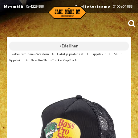
Myymälä
06 4229 888
Huoltokorjaamo
0400 654 888
‹ Edellinen
»
»
»
Pukeutuminen & Western
Hatut ja päähineet
Lippalakit
Muut
»
lippalakit
Bass Pro Shops Trucker Cap Black