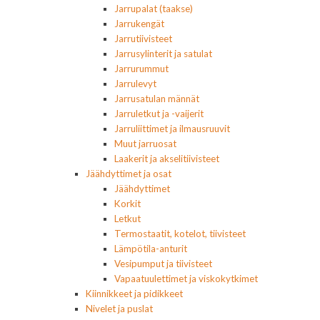
Jarrupalat (taakse)
Jarrukengät
Jarrutiivisteet
Jarrusylinterit ja satulat
Jarrurummut
Jarrulevyt
Jarrusatulan männät
Jarruletkut ja -vaijerit
Jarruliittimet ja ilmausruuvit
Muut jarruosat
Laakerit ja akselitiivisteet
Jäähdyttimet ja osat
Jäähdyttimet
Korkit
Letkut
Termostaatit, kotelot, tiivisteet
Lämpötila-anturit
Vesipumput ja tiivisteet
Vapaatuulettimet ja viskokytkimet
Kiinnikkeet ja pidikkeet
Nivelet ja puslat