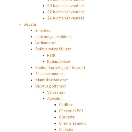
20 tuumaiset vanteet
22 tuumaiset vanteet
24 tuumaiset vanteet
Sisusta
Ehosteet
Istuimet ja tarvikkeet
Lattiamatot
Ratit ja ratinpäälliset
Ratit
Ratinpäälliset
Radioadapterit ja johtosarjat
Sisustan puuosat
Muut sisustan osat
Valot ja polttimot
Valosarjat
Ajovalot
Cadillac
Chevorlet P/U
Corvette
Chevrolet muut
Chrysler