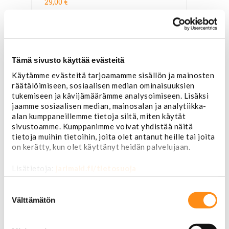
29,00 €
Tämä sivusto käyttää evästeitä
Käytämme evästeitä tarjoamamme sisällön ja mainosten
räätälöimiseen, sosiaalisen median ominaisuuksien
tukemiseen ja kävijämäärämme analysoimiseen. Lisäksi
jaamme sosiaalisen median, mainosalan ja analytiikka-
alan kumppaneillemme tietoja siitä, miten käytät
sivustoamme. Kumppanimme voivat yhdistää näitä
tietoja muihin tietoihin, joita olet antanut heille tai joita
on kerätty, kun olet käyttänyt heidän palvelujaan.
Lisätietoja:
jarimaki.fi/tietosuoja
Suostumuksen
valinta
Välttämätön
T-paita Nascar Bass Pro Shops, vihreä
**koko S**