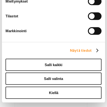
Mieltymykset
35,00 €
Tilastot
Markkinointi
Näytä tiedot
Salli kaikki
Salli valinta
Kiellä
Rekisterikilpi USA / Illinois *Aito*