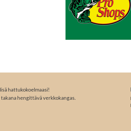
lisä hattukokoelmaasi!
a takana hengittävä verkkokangas.