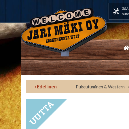
USA 
huol
‹ Edellinen
Pukeutuminen & Western
UUTUUS