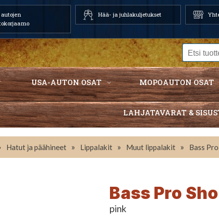
autojen
Hää- ja juhlakuljetukset
Yhte
tokorjaamo
USA-AUTON OSAT
MOPOAUTON OSAT
LAHJATAVARAT & SISUS
»
»
»
»
Hatut ja päähineet
Lippalakit
Muut lippalakit
Bass Pro
Bass Pro Sho
pink