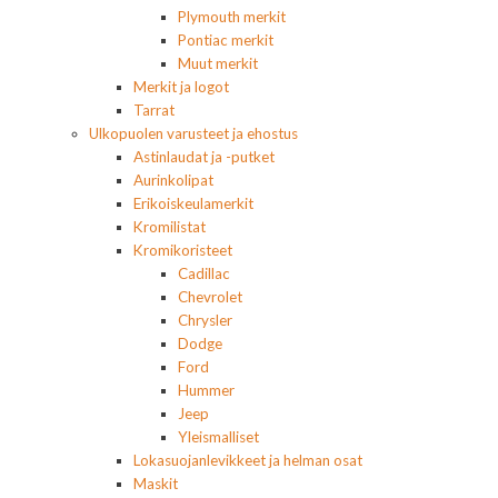
Plymouth merkit
Pontiac merkit
Muut merkit
Merkit ja logot
Tarrat
Ulkopuolen varusteet ja ehostus
Astinlaudat ja -putket
Aurinkolipat
Erikoiskeulamerkit
Kromilistat
Kromikoristeet
Cadillac
Chevrolet
Chrysler
Dodge
Ford
Hummer
Jeep
Yleismalliset
Lokasuojanlevikkeet ja helman osat
Maskit