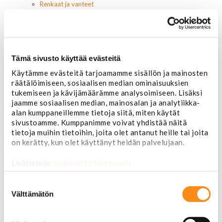
Renkaat ja vanteet
Renkaat ja tarvikkeet
Varapyörätelineet
Venttiilinhatut
Renkaat 14"
Renkaat 15"
Tämä sivusto käyttää evästeitä
Renkaat 16"
Käytämme evästeitä tarjoamamme sisällön ja mainosten
Renkaat 16,5"
räätälöimiseen, sosiaalisen median ominaisuuksien
Renkaat 17"
tukemiseen ja kävijämäärämme analysoimiseen. Lisäksi
Renkaat 18"
jaamme sosiaalisen median, mainosalan ja analytiikka-
Renkaat 20"
alan kumppaneillemme tietoja siitä, miten käytät
Renkaat 22"
sivustoamme. Kumppanimme voivat yhdistää näitä
Renkaat 24"
tietoja muihin tietoihin, joita olet antanut heille tai joita
Vanteet ja tarvikkeet
on kerätty, kun olet käyttänyt heidän palvelujaan.
Pölykapselit, keskiöt, spinnerit
Vannetarvikkeet
Lisätietoja:
jarimaki.fi/tietosuoja
14 tuumaiset vanteet
15 tuumaiset vanteet
Suostumuksen
16 tuumaiset vanteet
valinta
Välttämätön
17 tuumaiset vanteet
18 tuumaiset vanteet