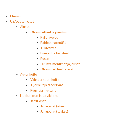
Etusivu
USA-auton osat
Alusta
Ohjauslaitteet ja jousitus
Pallonivelet
Raidetangonpäät
Tukivarret
Pumput ja tiivisteet
Puslat
Iskunvaimentimet ja jouset
Ohjausvaihteet ja osat
Autonhoito
Vahat ja autonhoito
Työkalut ja tarvikkeet
Ruuvit ja mutterit
Huolto-osat ja tarvikkeet
Jarru-osat
Jarrupalat (eteen)
Jarrupalat (taakse)