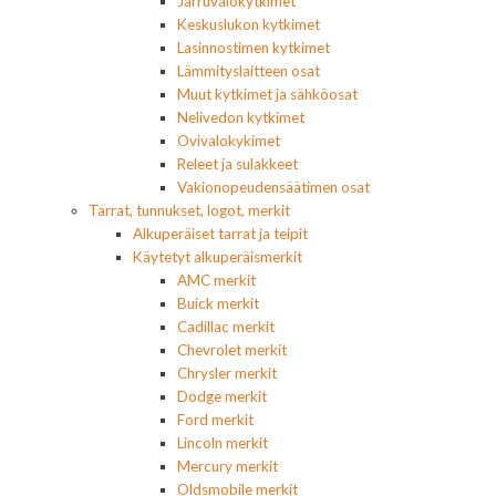
Jarruvalokytkimet
Keskuslukon kytkimet
Lasinnostimen kytkimet
Lämmityslaitteen osat
Muut kytkimet ja sähköosat
Nelivedon kytkimet
Ovivalokykimet
Releet ja sulakkeet
Vakionopeudensäätimen osat
Tarrat, tunnukset, logot, merkit
Alkuperäiset tarrat ja teipit
Käytetyt alkuperäismerkit
AMC merkit
Buick merkit
Cadillac merkit
Chevrolet merkit
Chrysler merkit
Dodge merkit
Ford merkit
Lincoln merkit
Mercury merkit
Oldsmobile merkit