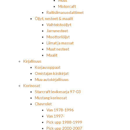
Muut
Motorcaft
Raitisilmasuodattimet
Öljyt, nesteet & maalit
Vaihteistoöljyt
Jarrunesteet
Moottoriöljyt
Liimat ja massat
Muut nesteet
Maalit
Kirjallisuus
Korjausoppaat
Omistajan käsikirjat
Muu autokirjallisuus
Korinosat
Starcraft levikesarja 97-03
Mustang korinosat
Chevrolet
Van 1978-1996
Van 1997-
Pick upp 1988-1999
Pick upp 2000-2007