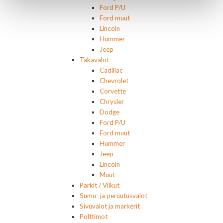
Ford P/U
Ford muut
Lincoln
Hummer
Jeep
Takavalot
Cadillac
Chevrolet
Corvette
Chrysler
Dodge
Ford P/U
Ford muut
Hummer
Jeep
Lincoln
Muut
Parkit / Vilkut
Sumu- ja peruutusvalot
Sivuvalot ja markerit
Polttimot