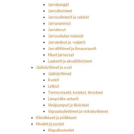
Jarrukengät
Jarrutiivisteet
Jarrusylinterit ja satulat
Jarrurummut
Jarrulevyt
Jarrusatulan männät
Jarruletkut ja -vaijerit
Jarruliittimet ja ilmausruuvit
Muut jarruosat
Laakerit ja akselitiivisteet
Jäähdyttimet ja osat
Jäähdyttimet
Korkit
Letkut
Termostaatit, kotelot, tiivisteet
Lämpötila-anturit
Vesipumput ja tiivisteet
Vapaatuulettimet ja viskokytkimet
Kiinnikkeet ja pidikkeet
Nivelet ja puslat
Alapallonivelet