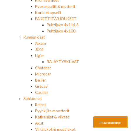
Kromivanteet
Pyöränpultit & mutterit
Koristekapselit
PAKETTITARJOUKSET
Pulttijako 4x114,3
Pulttijako 4x100
Rungon osat
Aixam
JDM
Ligier
RÄJÄYTYSKUVAT
Chatenet
Microcar
Bellier
Grecav
Casalini
Sähköosat
Releet
Pyyhkijän moottorit
Katkaisijat & viikset
Akut
Tilaa uutiskirje ›
Virtalukot & muut lukot