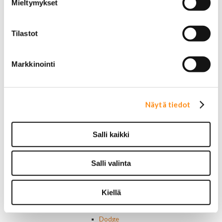
20 tuumaiset vanteet
Mieltymykset
22 tuumaiset vanteet
24 tuumaiset vanteet
Sisusta
Tilastot
Ehosteet
Istuimet ja tarvikkeet
Lattiamatot
Markkinointi
Ratit ja ratinpäälliset
Ratit
Ratinpäälliset
Näytä tiedot
Radioadapterit ja johtosarjat
Sisustan puuosat
Muut sisustan osat
Salli kaikki
Valot ja polttimot
Valosarjat
Ajovalot
Salli valinta
Cadillac
Chevorlet P/U
Corvette
Kiellä
Chevrolet muut
Chrysler
Dodge