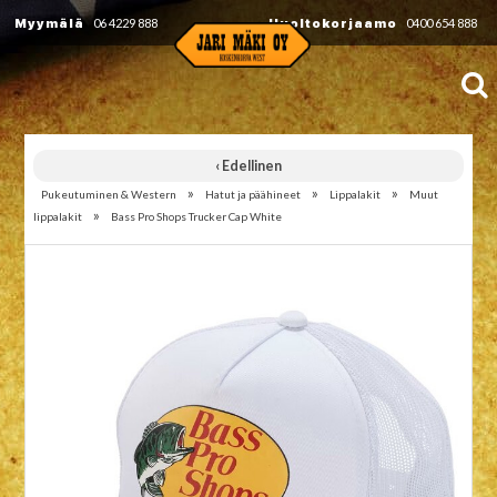
Myymälä
06 4229 888
Huoltokorjaamo
0400 654 888
‹ Edellinen
»
»
»
Pukeutuminen & Western
Hatut ja päähineet
Lippalakit
Muut
»
lippalakit
Bass Pro Shops Trucker Cap White