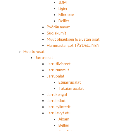
JDM
Ligier
Microcar
Bellier
Pyörän navat
Suojakumit
Muut ohjauksen & alustan osat
Hammastangot TÄYDELLINEN
Huolto-osat
Jarru-osat
Jarrutiivisteet
Jarrurummut
Jarrupalat
Etujarrupalat
Takajarrupalat
Jarrukengät
Jarruletkut
Jarrusylinterit
Jarrulevyt etu
Aixam
Bellier