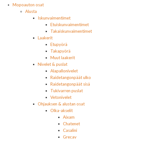
Mopoauton osat
Alusta
Iskunvaimentimet
Etuiskunvaimentimet
Takaiskunvaimentimet
Laakerit
Etupyörä
Takapyörä
Muut laakerit
Nivelet & puslat
Alapallonivelet
Raidetangonpäät ulko
Raidetangonpäät sisä
Tukivarren puslat
Vetonivelet
Ohjauksen & alustan osat
Olka-akselit
Aixam
Chatenet
Casalini
Grecav