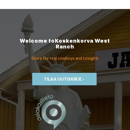
Welcome to
Koskenkorva
West
Ranch
Store for real cowboys
and cowgirls
TILAA UUTISKIRJE ›