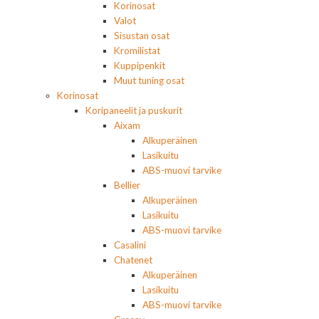
Korinosat
Valot
Sisustan osat
Kromilistat
Kuppipenkit
Muut tuning osat
Korinosat
Koripaneelit ja puskurit
Aixam
Alkuperäinen
Lasikuitu
ABS-muovi tarvike
Bellier
Alkuperäinen
Lasikuitu
ABS-muovi tarvike
Casalini
Chatenet
Alkuperäinen
Lasikuitu
ABS-muovi tarvike