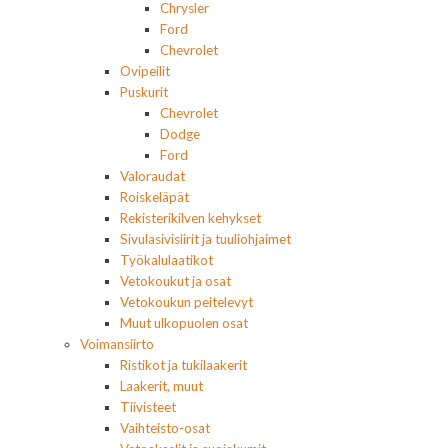
Chrysler
Ford
Chevrolet
Ovipeilit
Puskurit
Chevrolet
Dodge
Ford
Valoraudat
Roiskeläpät
Rekisterikilven kehykset
Sivulasivisiirit ja tuuliohjaimet
Työkalulaatikot
Vetokoukut ja osat
Vetokoukun peitelevyt
Muut ulkopuolen osat
Voimansiirto
Ristikot ja tukilaakerit
Laakerit, muut
Tiivisteet
Vaihteisto-osat