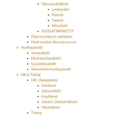
Öljynsuodattimet
Lombardini
Kubota
Yanmar
Mitsubishi
SUODATINPAKETIT
Öljyt moottori & vaihteisto
Muut nesteet, liimat ja massat
Huoltopaketit
Jarrupaketit
Muut huoltopaketit
Suodatinpaketit
Variaattorin huoltopaketit
Hifi & Tuning
Hifi / Äänentoisto
Soittimet
Subwooferit
Kaiuttimet
Johdot / pientarvikkeet
Vahvistimet
Tuning