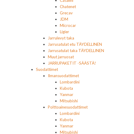
Casalini
Chatenet
Grecav
JDM
Microcar
Ligier
Jarrulevyt taka
Jarrusatulat etu TÄYDELLINEN
Jarrusatulat taka TÄYDELLINEN
Muut jarruosat
JARRUPAKETIT -SÄÄSTÄ!
Suodattimet
Ilmansuodattimet
Lombardini
Kubota
Yanmar
Mitsubishi
Polttoainesuodattimet
Lombardini
Kubota
Yanmar
Mitsubishi