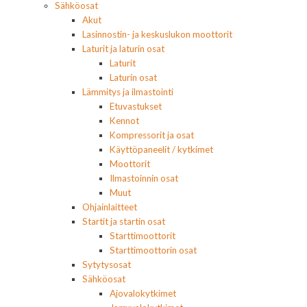
Sähköosat
Akut
Lasinnostin- ja keskuslukon moottorit
Laturit ja laturin osat
Laturit
Laturin osat
Lämmitys ja ilmastointi
Etuvastukset
Kennot
Kompressorit ja osat
Käyttöpaneelit / kytkimet
Moottorit
Ilmastoinnin osat
Muut
Ohjainlaitteet
Startit ja startin osat
Starttimoottorit
Starttimoottorin osat
Sytytysosat
Sähköosat
Ajovalokytkimet