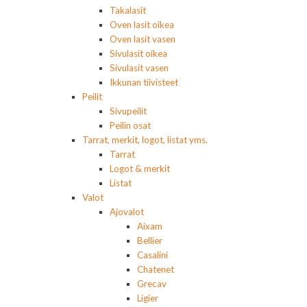
Takalasit
Oven lasit oikea
Oven lasit vasen
Sivulasit oikea
Sivulasit vasen
Ikkunan tiivisteet
Peilit
Sivupeilit
Peilin osat
Tarrat, merkit, logot, listat yms.
Tarrat
Logot & merkit
Listat
Valot
Ajovalot
Aixam
Bellier
Casalini
Chatenet
Grecav
Ligier