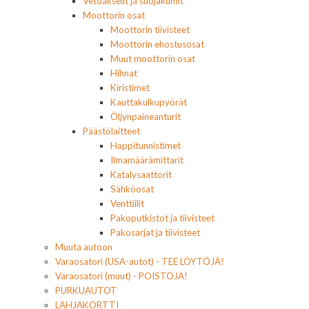
Vetoakselit ja suojakumit
Moottorin osat
Moottorin tiivisteet
Moottorin ehostusosat
Muut moottorin osat
Hihnat
Kiristimet
Kauttakulkupyörät
Öljynpaineanturit
Päästölaitteet
Happitunnistimet
Ilmamäärämittarit
Katalysaattorit
Sähköosat
Venttiilit
Pakoputkistot ja tiivisteet
Pakosarjat ja tiivisteet
Muuta autoon
Varaosatori (USA-autot) - TEE LÖYTÖJÄ!
Varaosatori (muut) - POISTOJA!
PURKUAUTOT
LAHJAKORTTI