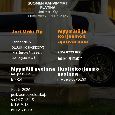
Myymälä ja
Jari Mäki Oy
korjaamon
ajanvaraus:
Lännentie 5
61330 Koskenkorva
(
karttasovellukseen:
(06) 4229 888
Lasipajantie 5
)
mail@jarimaki.fi
Myymälä avoinna
Huoltokorjaamo
avoinna
ma-pe 8-17
la 9-14
ma-pe 8.00-16.30
Kesän 2026
poikkeusaukioloaikoja:
su 26.7. 12-15
la 1.8. 9-16
ke 12.8. 8-18