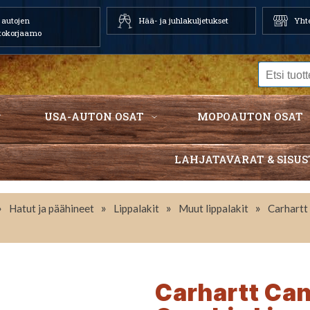
autojen
Hää- ja juhlakuljetukset
Yhte
tokorjaamo
USA-AUTON OSAT
MOPOAUTON OSAT
LAHJATAVARAT & SISUS
»
»
»
»
Hatut ja päähineet
Lippalakit
Muut lippalakit
Carhartt
Carhartt Ca