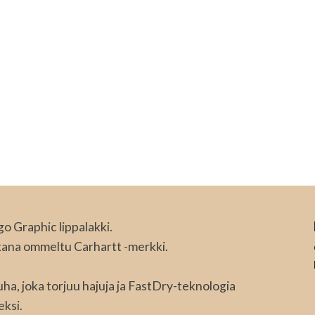
 Graphic lippalakki.
akana ommeltu Carhartt -merkki.
uha, joka torjuu hajuja ja FastDry-teknologia
eksi.