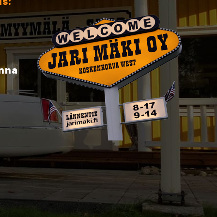
us:
inna