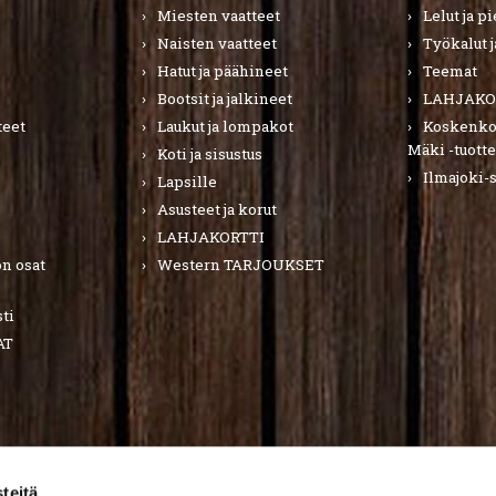
Miesten vaatteet
Lelut ja p
Naisten vaatteet
Työkalut j
Hatut ja päähineet
Teemat
Bootsit ja jalkineet
LAHJAKO
teet
Laukut ja lompakot
Koskenkor
Mäki -tuotte
Koti ja sisustus
Ilmajoki-
Lapsille
Asusteet ja korut
LAHJAKORTTI
n osat
Western TARJOUKSET
ti
AT
teitä