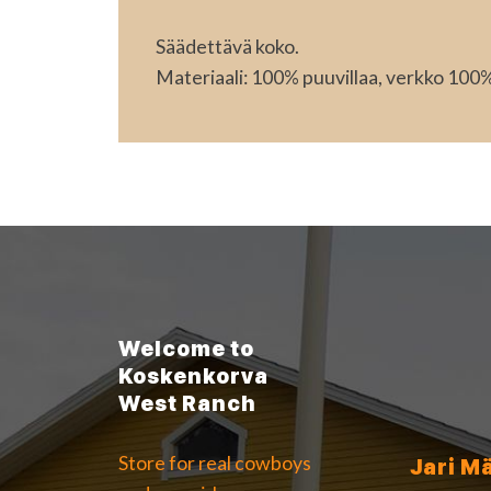
Säädettävä koko.
Materiaali: 100% puuvillaa, verkko 100%
Welcome to
Koskenkorva
West Ranch
Store for real cowboys
Jari M