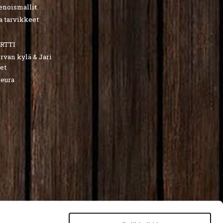
ienoismallit
a tarvikkeet
RTTI
van kylä & Jari
et
seura