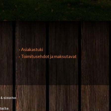
› Asiakastuki
› Toimitusehdot ja maksutavat
 & sisustus
utarha