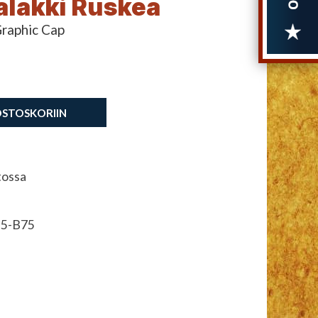
alakki Ruskea
raphic Cap
OSTOSKORIIN
tossa
5-B75