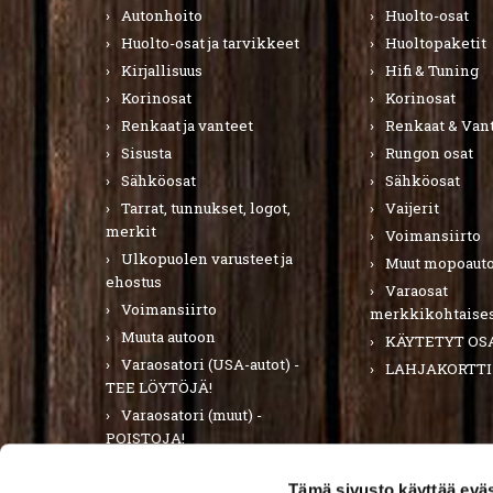
Autonhoito
Huolto-osat
Huolto-osat ja tarvikkeet
Huoltopaketit
Kirjallisuus
Hifi & Tuning
Korinosat
Korinosat
Renkaat ja vanteet
Renkaat & Van
Sisusta
Rungon osat
Sähköosat
Sähköosat
Tarrat, tunnukset, logot,
Vaijerit
merkit
Voimansiirto
Ulkopuolen varusteet ja
Muut mopoauto
ehostus
Varaosat
Voimansiirto
merkkikohtaises
Muuta autoon
KÄYTETYT OS
Varaosatori (USA-autot) -
LAHJAKORTTI
TEE LÖYTÖJÄ!
Varaosatori (muut) -
POISTOJA!
PURKUAUTOT
Tämä sivusto käyttää eväs