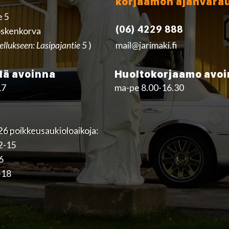
korjaamon ajanvara
e 5
(06) 4229 888
skenkorva
ellukseen: Lasipajantie 5
)
mail@jarimaki.fi
ä avoinna
Huoltokorjaamo avo
17
ma-pe 8.00-16.30
6 poikkeusaukioloaikoja:
12-15
16
-18