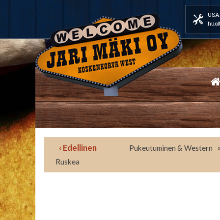
USA 
huol
‹ Edellinen
Pukeutuminen & Western
Ruskea