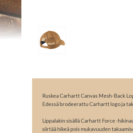
Ruskea Carhartt Canvas Mesh-Back Logo
Edessä brodeerattu Carhartt logo ja t
Lippalakin sisällä Carhartt Force -hikina
siirtää hikeä pois mukavuuden takaamis