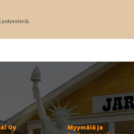
 polyesteriä.
äki Oy
Myymälä ja