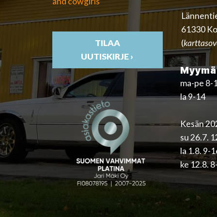
and cowgirls
Lännenti
61330 Ko
(
karttasov
TILAA
UUTISKIRJE ›
Myymäl
ma-pe 8-
la 9-14
Kesän 202
su 26.7. 
la 1.8. 9-
ke 12.8. 8