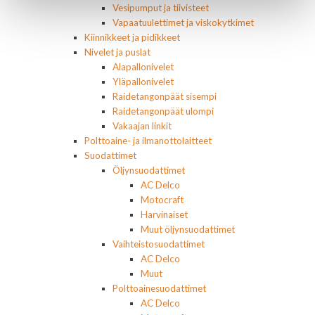
Vesipumput ja tiivisteet
Vapaatuulettimet ja viskokytkimet
Kiinnikkeet ja pidikkeet
Nivelet ja puslat
Alapallonivelet
Yläpallonivelet
Raidetangonpäät sisempi
Raidetangonpäät ulompi
Vakaajan linkit
Polttoaine- ja ilmanottolaitteet
Suodattimet
Öljynsuodattimet
AC Delco
Motocraft
Harvinaiset
Muut öljynsuodattimet
Vaihteistosuodattimet
AC Delco
Muut
Polttoainesuodattimet
AC Delco