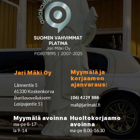
Myymälä ja
Jari Mäki Oy
korjaamon
ajanvaraus:
Lännentie 5
61330 Koskenkorva
(
karttasovellukseen:
(06) 4229 888
Lasipajantie 5
)
mail@jarimaki.fi
Myymälä avoinna
Huoltokorjaamo
avoinna
ma-pe 8-17
la 9-14
ma-pe 8.00-16.30