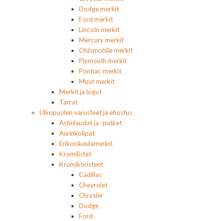
Dodge merkit
Ford merkit
Lincoln merkit
Mercury merkit
Oldsmobile merkit
Plymouth merkit
Pontiac merkit
Muut merkit
Merkit ja logot
Tarrat
Ulkopuolen varusteet ja ehostus
Astinlaudat ja -putket
Aurinkolipat
Erikoiskeulamerkit
Kromilistat
Kromikoristeet
Cadillac
Chevrolet
Chrysler
Dodge
Ford