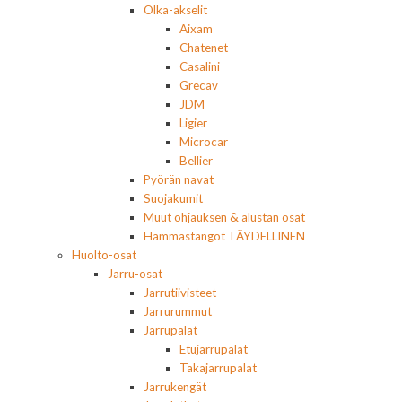
Olka-akselit
Aixam
Chatenet
Casalini
Grecav
JDM
Ligier
Microcar
Bellier
Pyörän navat
Suojakumit
Muut ohjauksen & alustan osat
Hammastangot TÄYDELLINEN
Huolto-osat
Jarru-osat
Jarrutiivisteet
Jarrurummut
Jarrupalat
Etujarrupalat
Takajarrupalat
Jarrukengät