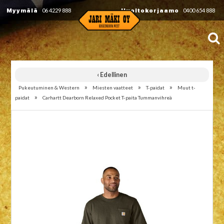
Myymälä
06 4229 888
Huoltokorjaamo
0400 654 888
‹ Edellinen
»
»
»
Pukeutuminen & Western
Miesten vaatteet
T-paidat
Muut t-
»
paidat
Carhartt Dearborn Relaxed Pocket T-paita Tummanvihreä