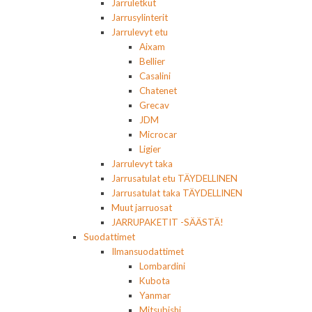
Jarruletkut
Jarrusylinterit
Jarrulevyt etu
Aixam
Bellier
Casalini
Chatenet
Grecav
JDM
Microcar
Ligier
Jarrulevyt taka
Jarrusatulat etu TÄYDELLINEN
Jarrusatulat taka TÄYDELLINEN
Muut jarruosat
JARRUPAKETIT -SÄÄSTÄ!
Suodattimet
Ilmansuodattimet
Lombardini
Kubota
Yanmar
Mitsubishi