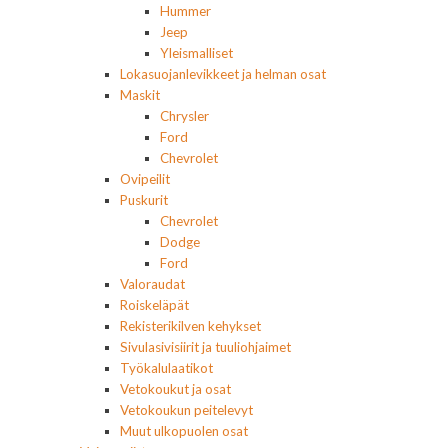
Hummer
Jeep
Yleismalliset
Lokasuojanlevikkeet ja helman osat
Maskit
Chrysler
Ford
Chevrolet
Ovipeilit
Puskurit
Chevrolet
Dodge
Ford
Valoraudat
Roiskeläpät
Rekisterikilven kehykset
Sivulasivisiirit ja tuuliohjaimet
Työkalulaatikot
Vetokoukut ja osat
Vetokoukun peitelevyt
Muut ulkopuolen osat