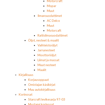
Motorcraft
Mopar
Muut
Ilmansuodattimet
AC Delco
Muut
Motorcaft
Raitisilmasuodattimet
Öljyt, nesteet & maalit
Vaihteistoöljyt
Jarrunesteet
Moottoriöljyt
Liimat ja massat
Muut nesteet
Maalit
Kirjallisuus
Korjausoppaat
Omistajan käsikirjat
Muu autokirjallisuus
Korinosat
Starcraft levikesarja 97-03
Mustang korinosat