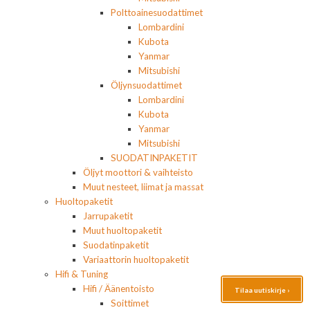
Polttoainesuodattimet
Lombardini
Kubota
Yanmar
Mitsubishi
Öljynsuodattimet
Lombardini
Kubota
Yanmar
Mitsubishi
SUODATINPAKETIT
Öljyt moottori & vaihteisto
Muut nesteet, liimat ja massat
Huoltopaketit
Jarrupaketit
Muut huoltopaketit
Suodatinpaketit
Variaattorin huoltopaketit
Hifi & Tuning
Hifi / Äänentoisto
Tilaa uutiskirje ›
Soittimet