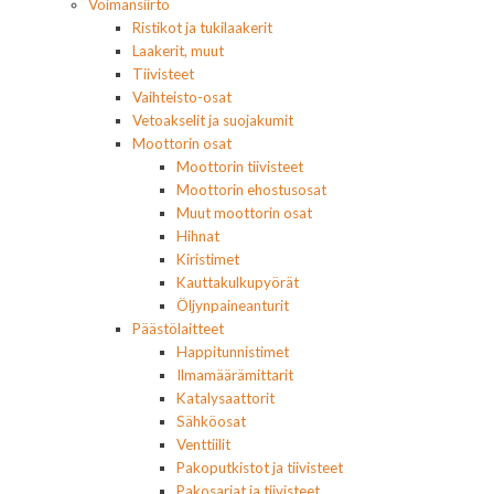
Voimansiirto
Ristikot ja tukilaakerit
Laakerit, muut
Tiivisteet
Vaihteisto-osat
Vetoakselit ja suojakumit
Moottorin osat
Moottorin tiivisteet
Moottorin ehostusosat
Muut moottorin osat
Hihnat
Kiristimet
Kauttakulkupyörät
Öljynpaineanturit
Päästölaitteet
Happitunnistimet
Ilmamäärämittarit
Katalysaattorit
Sähköosat
Venttiilit
Pakoputkistot ja tiivisteet
Pakosarjat ja tiivisteet