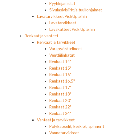
Pyyhkijänsulat
Sivulasivisiirit ja tuuliohjaimet
Lavatarvikkeet PickUp:eihin
Lavatarvikkeet
Lavakatteet Pick Up:eihin
Renkaat ja vanteet
Renkaat ja tarvikkeet
Varapyörätelineet
Venttiilinhatut
Renkaat 14"
Renkaat 15"
Renkaat 16"
Renkaat 16,5"
Renkaat 17"
Renkaat 18"
Renkaat 20"
Renkaat 22"
Renkaat 24"
Vanteet ja tarvikkeet
Pölykapselit, keskiöt, spinnerit
Vannetarvikkeet