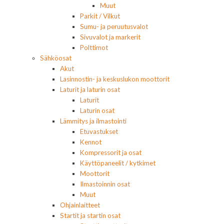
Muut
Parkit / Vilkut
Sumu- ja peruutusvalot
Sivuvalot ja markerit
Polttimot
Sähköosat
Akut
Lasinnostin- ja keskuslukon moottorit
Laturit ja laturin osat
Laturit
Laturin osat
Lämmitys ja ilmastointi
Etuvastukset
Kennot
Kompressorit ja osat
Käyttöpaneelit / kytkimet
Moottorit
Ilmastoinnin osat
Muut
Ohjainlaitteet
Startit ja startin osat