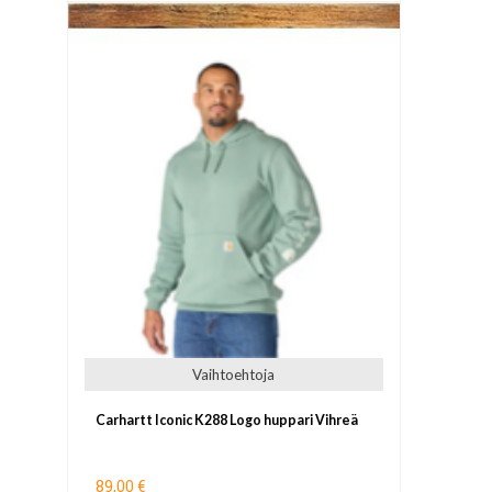
Vaihtoehtoja
Carhartt Iconic K288 Logo huppari Vihreä
89,00 €