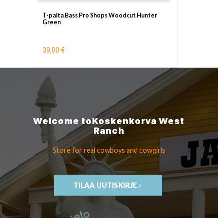
T-paita Bass Pro Shops Woodcut Hunter
Green
39,00 €
Welcome to
Koskenkorva
West
Ranch
Store for real cowboys
and cowgirls
TILAA UUTISKIRJE ›