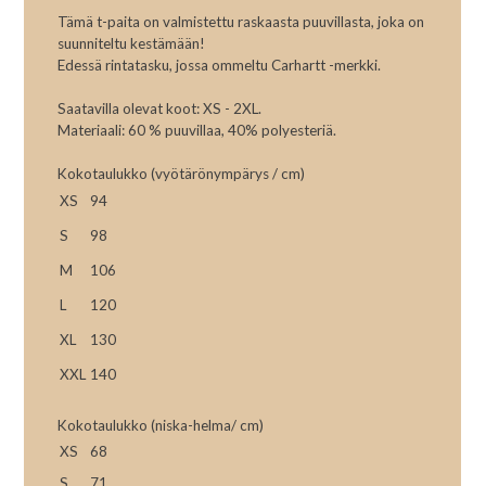
Tämä t-paita on valmistettu raskaasta puuvillasta, joka on
suunniteltu kestämään!
Edessä rintatasku, jossa ommeltu Carhartt -merkki.
Saatavilla olevat koot: XS - 2XL.
Materiaali: 60 % puuvillaa, 40% polyesteriä.
Kokotaulukko (vyötärönympärys / cm)
XS
94
S
98
M
106
L
120
XL
130
XXL
140
Kokotaulukko (niska-helma/ cm)
XS
68
S
71