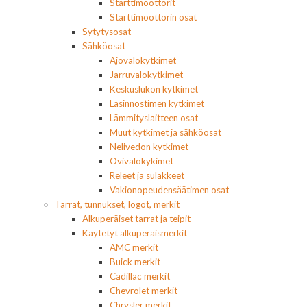
Starttimoottorit
Starttimoottorin osat
Sytytysosat
Sähköosat
Ajovalokytkimet
Jarruvalokytkimet
Keskuslukon kytkimet
Lasinnostimen kytkimet
Lämmityslaitteen osat
Muut kytkimet ja sähköosat
Nelivedon kytkimet
Ovivalokykimet
Releet ja sulakkeet
Vakionopeudensäätimen osat
Tarrat, tunnukset, logot, merkit
Alkuperäiset tarrat ja teipit
Käytetyt alkuperäismerkit
AMC merkit
Buick merkit
Cadillac merkit
Chevrolet merkit
Chrysler merkit