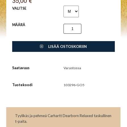
35,00 €
VALITSE
MÄÄRÄ
LISÄÄ OSTOSKORIIN
Saatavuus
Varastossa
Tuotekoodi
103296-GO5
Tyylikäs ja pehmeä Carhartt Dearborn Relaxed taskullinen
t-paita.