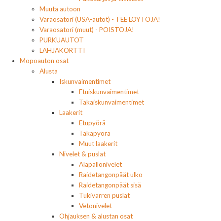
Muuta autoon
Varaosatori (USA-autot) - TEE LÖYTÖJÄ!
Varaosatori (muut) - POISTOJA!
PURKUAUTOT
LAHJAKORTTI
Mopoauton osat
Alusta
Iskunvaimentimet
Etuiskunvaimentimet
Takaiskunvaimentimet
Laakerit
Etupyörä
Takapyörä
Muut laakerit
Nivelet & puslat
Alapallonivelet
Raidetangonpäät ulko
Raidetangonpäät sisä
Tukivarren puslat
Vetonivelet
Ohjauksen & alustan osat