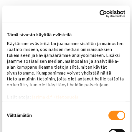
Tämä sivusto käyttää evästeitä
Käytämme evästeitä tarjoamamme sisällön ja mainosten
räätälöimiseen, sosiaalisen median ominaisuuksien
Etusivu
tukemiseen ja kävijämäärämme analysoimiseen. Lisäksi
USA-auton osat
jaamme sosiaalisen median, mainosalan ja analytiikka-
Alusta
alan kumppaneillemme tietoja siitä, miten käytät
Ohjauslaitteet ja jousitus
sivustoamme. Kumppanimme voivat yhdistää näitä
Pallonivelet
tietoja muihin tietoihin, joita olet antanut heille tai joita
Raidetangonpäät
on kerätty, kun olet käyttänyt heidän palvelujaan.
Tukivarret
Pumput ja tiivisteet
Lisätietoja:
jarimaki.fi/tietosuoja
Puslat
Iskunvaimentimet ja jouset
Suostumuksen
Ohjausvaihteet ja osat
valinta
Välttämätön
Autonhoito
Vahat ja autonhoito
Työkalut ja tarvikkeet