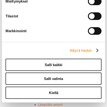
Mieltymykset
Ruuvit ja mutterit
Huolto-osat ja tarvikkeet
Jarru-osat
Tilastot
Jarrupalat (eteen)
Jarrupalat (taakse)
Jarrukengät
Markkinointi
Jarrutiivisteet
Jarrusylinterit ja satulat
Jarrurummut
Jarrulevyt
Näytä tiedot
Jarrusatulan männät
Jarruletkut ja -vaijerit
Salli kaikki
Jarruliittimet ja ilmausruuvit
Muut jarruosat
Laakerit ja akselitiivisteet
Salli valinta
Jäähdyttimet ja osat
Jäähdyttimet
Korkit
Kiellä
Letkut
Termostaatit, kotelot, tiivisteet
Lämpötila-anturit