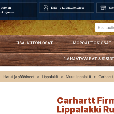
autojen
Hää- ja juhlakuljetukset
Yhte
tokorjaamo
USA-AUTON OSAT
MOPOAUTON OSAT
LAHJATAVARAT & SISUS
»
»
»
»
Hatut ja päähineet
Lippalakit
Muut lippalakit
Carhartt
Carhartt Fir
Lippalakki R