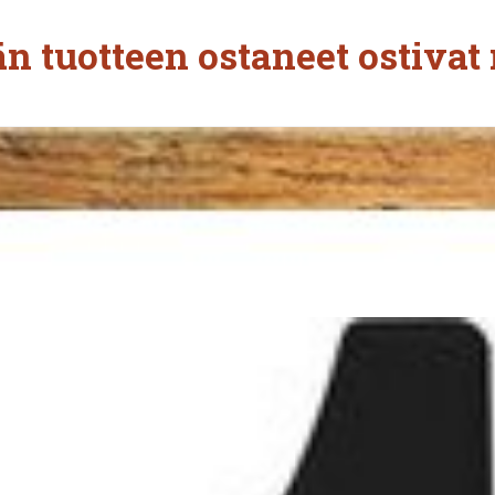
n tuotteen ostaneet ostivat