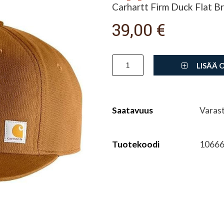
Carhartt Firm Duck Flat B
39,00 €
LISÄÄ 
Saatavuus
Varas
Tuotekoodi
10666