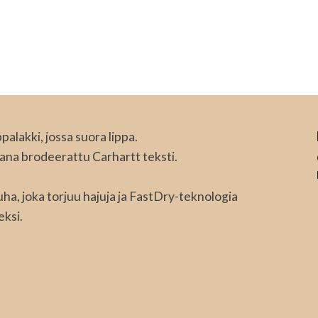
alakki, jossa suora lippa.
ana brodeerattu Carhartt teksti.
uha, joka torjuu hajuja ja FastDry-teknologia
eksi.