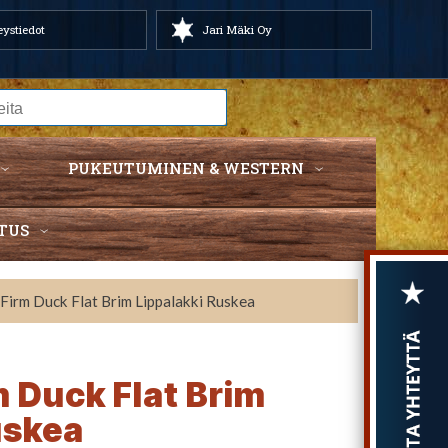
ystiedot
Jari Mäki Oy
PUKEUTUMINEN & WESTERN
TUS
 Firm Duck Flat Brim Lippalakki Ruskea
m Duck Flat Brim
uskea