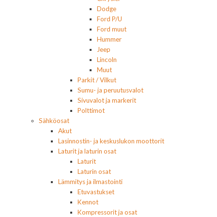
Dodge
Ford P/U
Ford muut
Hummer
Jeep
Lincoln
Muut
Parkit / Vilkut
Sumu- ja peruutusvalot
Sivuvalot ja markerit
Polttimot
Sähköosat
Akut
Lasinnostin- ja keskuslukon moottorit
Laturit ja laturin osat
Laturit
Laturin osat
Lämmitys ja ilmastointi
Etuvastukset
Kennot
Kompressorit ja osat