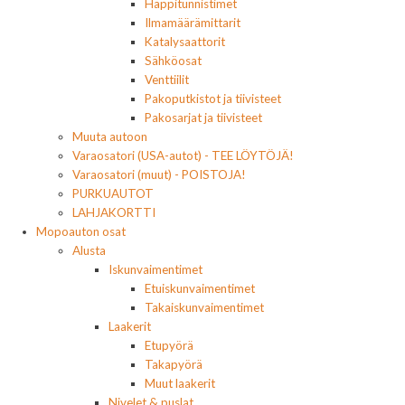
Happitunnistimet
Ilmamäärämittarit
Katalysaattorit
Sähköosat
Venttiilit
Pakoputkistot ja tiivisteet
Pakosarjat ja tiivisteet
Muuta autoon
Varaosatori (USA-autot) - TEE LÖYTÖJÄ!
Varaosatori (muut) - POISTOJA!
PURKUAUTOT
LAHJAKORTTI
Mopoauton osat
Alusta
Iskunvaimentimet
Etuiskunvaimentimet
Takaiskunvaimentimet
Laakerit
Etupyörä
Takapyörä
Muut laakerit
Nivelet & puslat