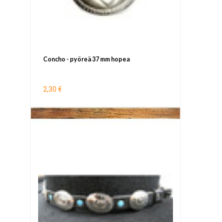
Concho - pyöreä 37 mm hopea
2,30 €