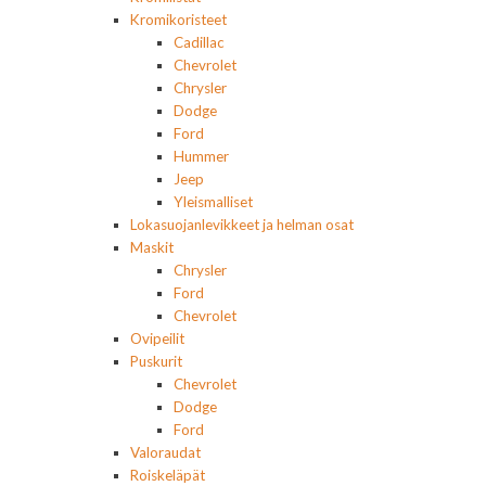
Kromikoristeet
Cadillac
Chevrolet
Chrysler
Dodge
Ford
Hummer
Jeep
Yleismalliset
Lokasuojanlevikkeet ja helman osat
Maskit
Chrysler
Ford
Chevrolet
Ovipeilit
Puskurit
Chevrolet
Dodge
Ford
Valoraudat
Roiskeläpät