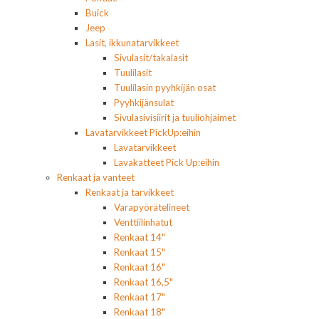
Buick
Jeep
Lasit, ikkunatarvikkeet
Sivulasit/takalasit
Tuulilasit
Tuulilasin pyyhkijän osat
Pyyhkijänsulat
Sivulasivisiirit ja tuuliohjaimet
Lavatarvikkeet PickUp:eihin
Lavatarvikkeet
Lavakatteet Pick Up:eihin
Renkaat ja vanteet
Renkaat ja tarvikkeet
Varapyörätelineet
Venttiilinhatut
Renkaat 14"
Renkaat 15"
Renkaat 16"
Renkaat 16,5"
Renkaat 17"
Renkaat 18"