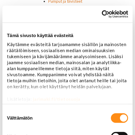
Pumput ja tiivisteet
Puslat
Iskunvaimentimet ja jouset
Ohjausvaihteet ja osat
Autonhoito
Vahat ja autonhoito
Tämä sivusto käyttää evästeitä
Työkalut ja tarvikkeet
Käytämme evästeitä tarjoamamme sisällön ja mainosten
Ruuvit ja mutterit
räätälöimiseen, sosiaalisen median ominaisuuksien
Huolto-osat ja tarvikkeet
tukemiseen ja kävijämäärämme analysoimiseen. Lisäksi
Jarru-osat
jaamme sosiaalisen median, mainosalan ja analytiikka-
Jarrupalat (eteen)
alan kumppaneillemme tietoja siitä, miten käytät
Jarrupalat (taakse)
sivustoamme. Kumppanimme voivat yhdistää näitä
Jarrukengät
tietoja muihin tietoihin, joita olet antanut heille tai joita
Jarrutiivisteet
on kerätty, kun olet käyttänyt heidän palvelujaan.
Jarrusylinterit ja satulat
Jarrurummut
Lisätietoja:
jarimaki.fi/tietosuoja
Jarrulevyt
Jarrusatulan männät
Suostumuksen
Jarruletkut ja -vaijerit
valinta
Välttämätön
Jarruliittimet ja ilmausruuvit
Muut jarruosat
Laakerit ja akselitiivisteet