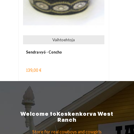
Vaihtoehtoja
Sendra vyö - Concho
139,00 €
Welcome to
Koskenkorva
West
Ranch
Store for real cowboys
and cowgirls