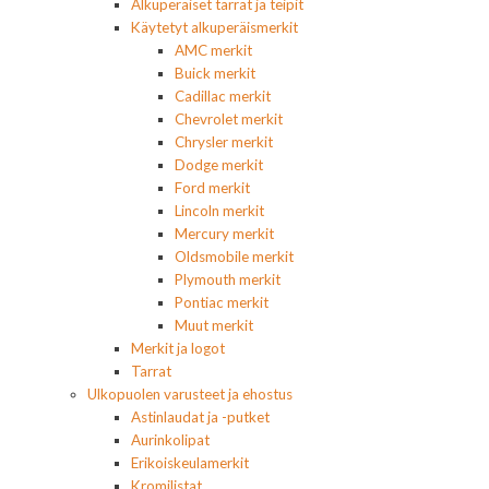
Alkuperäiset tarrat ja teipit
Käytetyt alkuperäismerkit
AMC merkit
Buick merkit
Cadillac merkit
Chevrolet merkit
Chrysler merkit
Dodge merkit
Ford merkit
Lincoln merkit
Mercury merkit
Oldsmobile merkit
Plymouth merkit
Pontiac merkit
Muut merkit
Merkit ja logot
Tarrat
Ulkopuolen varusteet ja ehostus
Astinlaudat ja -putket
Aurinkolipat
Erikoiskeulamerkit
Kromilistat