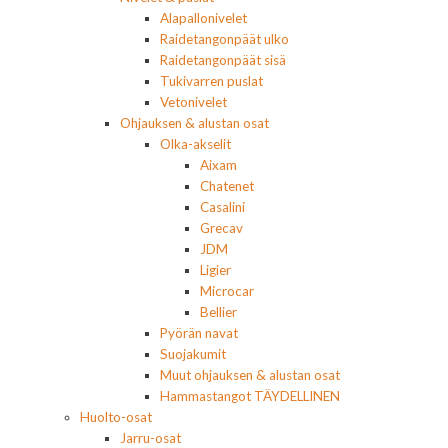
Alapallonivelet
Raidetangonpäät ulko
Raidetangonpäät sisä
Tukivarren puslat
Vetonivelet
Ohjauksen & alustan osat
Olka-akselit
Aixam
Chatenet
Casalini
Grecav
JDM
Ligier
Microcar
Bellier
Pyörän navat
Suojakumit
Muut ohjauksen & alustan osat
Hammastangot TÄYDELLINEN
Huolto-osat
Jarru-osat