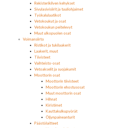
Rekisterikilven kehykset
Sivulasivisiirit ja tuuliohjaimet
Työkalulaatikot
Vetokoukut ja osat
Vetokoukun peitelevyt
Muut ulkopuolen osat
Voimansiirto
Ristikot ja tukilaakerit
Laakerit, muut
Tiivisteet
Vaihteisto-osat
Vetoakselit ja suojakumit
Moottorin osat
Moottorin tiivisteet
Moottorin ehostusosat
Muut moottorin osat
Hihnat
Kiristimet
Kauttakulkupyörät
Öljynpaineanturit
Päästölaitteet