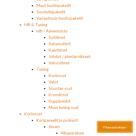
Muut huoltopaketit
Suodatinpaketit
Variaattorin huoltopaketit
Hifi & Tuning
Hifi / Äänentoisto
Soittimet
Subwooferit
Kaiuttimet
Johdot / pientarvikkeet
Vahvistimet
Tuning
Korinosat
Valot
Sisustan osat
Kromilistat
Kuppipenkit
Muut tuning osat
Korinosat
Koripaneelit ja puskurit
Aixam
Tilaa uutiskirje ›
Alkuperäinen