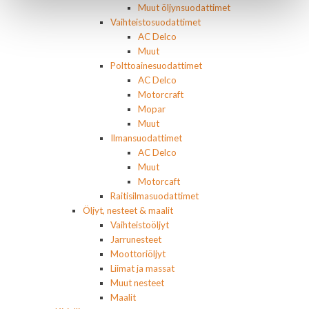
Muut öljynsuodattimet
Vaihteistosuodattimet
AC Delco
Muut
Polttoainesuodattimet
AC Delco
Motorcraft
Mopar
Muut
Ilmansuodattimet
AC Delco
Muut
Motorcaft
Raitisilmasuodattimet
Öljyt, nesteet & maalit
Vaihteistoöljyt
Jarrunesteet
Moottoriöljyt
Liimat ja massat
Muut nesteet
Maalit