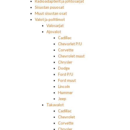
Radioadapterit ja johtosarjat
Sisustan puuosat
Muut sisustan osat
Valot ja polttimot
Valosarjat
Ajovalot
Cadillac
Chevorlet P/U
Corvette
Chevrolet muut
Chrysler
Dodge
Ford P/U
Ford muut
Lincoln
Hummer
Jeep
Takavalot
Cadillac
Chevrolet
Corvette
Chrysler