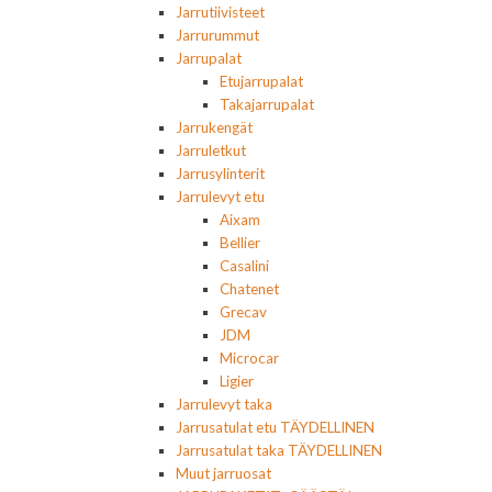
Jarrutiivisteet
Jarrurummut
Jarrupalat
Etujarrupalat
Takajarrupalat
Jarrukengät
Jarruletkut
Jarrusylinterit
Jarrulevyt etu
Aixam
Bellier
Casalini
Chatenet
Grecav
JDM
Microcar
Ligier
Jarrulevyt taka
Jarrusatulat etu TÄYDELLINEN
Jarrusatulat taka TÄYDELLINEN
Muut jarruosat