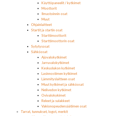
Käyttöpaneelit / kytkimet
Moottorit
Ilmastoinnin osat
Muut
Ohjainlaitteet
Startit ja startin osat
Starttimoottorit
Starttimoottorin osat
Sytytysosat
Sähköosat
Ajovalokytkimet
Jarruvalokytkimet
Keskuslukon kytkimet
Lasinnostimen kytkimet
Lämmityslaitteen osat
Muut kytkimet ja sähköosat
Nelivedon kytkimet
Ovivalokykimet
Releet ja sulakkeet
Vakionopeudensäätimen osat
Tarrat, tunnukset, logot, merkit