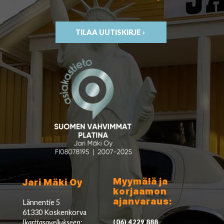
TILAA UUTISKIRJE ›
Myymälä ja
Jari Mäki Oy
korjaamon
ajanvaraus:
Lännentie 5
61330 Koskenkorva
(
karttasovellukseen:
(06) 4229 888