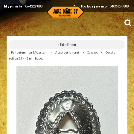
Myymälä
06 4229 888
Huoltokorjaamo
0400 654 888
‹ Edellinen
»
»
»
Pukeutuminen & Western
Asusteet ja korut
Conchot
Concho -
soikea 55 x 42 mm hopea