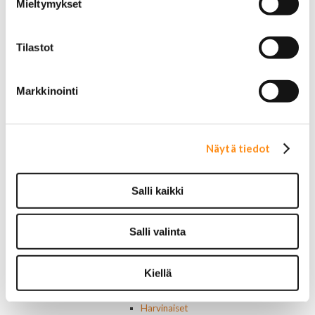
Mieltymykset
Jäähdyttimet ja osat
Jäähdyttimet
Korkit
Tilastot
Letkut
Termostaatit, kotelot, tiivisteet
Lämpötila-anturit
Markkinointi
Vesipumput ja tiivisteet
Vapaatuulettimet ja viskokytkimet
Kiinnikkeet ja pidikkeet
Nivelet ja puslat
Näytä tiedot
Alapallonivelet
Yläpallonivelet
Raidetangonpäät sisempi
Salli kaikki
Raidetangonpäät ulompi
Vakaajan linkit
Salli valinta
Polttoaine- ja ilmanottolaitteet
Suodattimet
Öljynsuodattimet
Kiellä
AC Delco
Motocraft
Harvinaiset