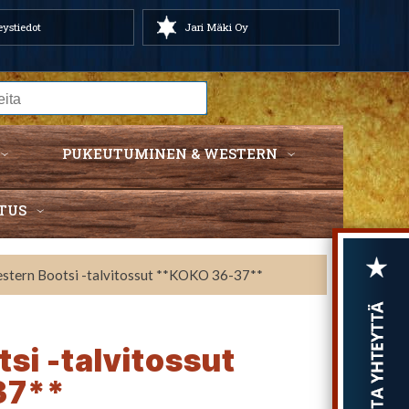
ystiedot
Jari Mäki Oy
PUKEUTUMINEN & WESTERN
TUS
stern Bootsi -talvitossut **KOKO 36-37**
si -talvitossut
37**