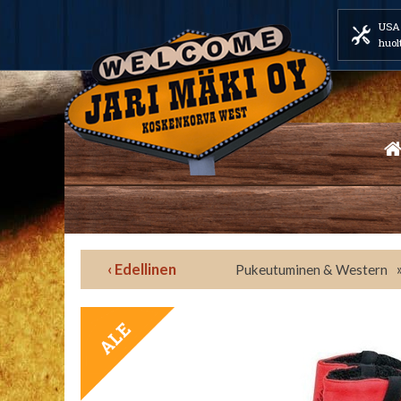
USA 
huol
‹ Edellinen
Pukeutuminen & Western
TARJOUS