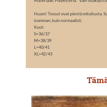
Materiaali: Polyesteriä. Vain sisäkäytt
Huom! Tossut ovat pientä mitoitusta. S
isomman, kuin normaalisti.
Koot:
S=36/37
M=38/39
L=40/41
XL=42/43
Tämä