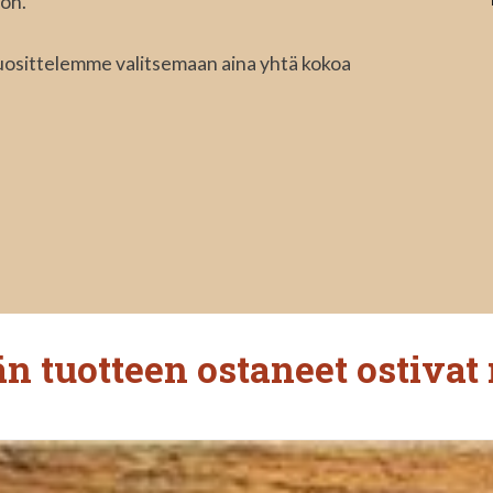
öön.
uosittelemme valitsemaan aina yhtä kokoa
n tuotteen ostaneet ostivat