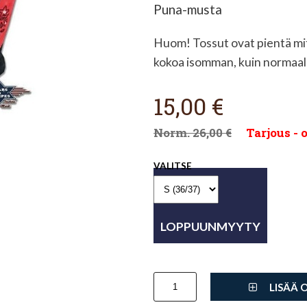
Puna-musta
Huom! Tossut ovat pientä mi
kokoa isomman, kuin normaali
15,00 €
26,00 €
Tarjous - o
VALITSE
LISÄÄ 