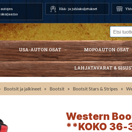
autojen
Hää- ja juhlakuljetukset
Yhte
tokorjaamo
USA-AUTON OSAT
MOPOAUTON OSAT
LAHJATAVARAT & SISUS
»
»
»
»
Bootsit ja jalkineet
Bootsit
Bootsit Stars & Stripes
We
Western Boot
**KOKO 36-