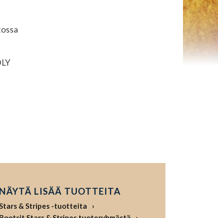
tossa
LY
NÄYTÄ LISÄÄ TUOTTEITA
Stars & Stripes -tuotteita
Bootsit Stars & Stripes tuoteryhmästä