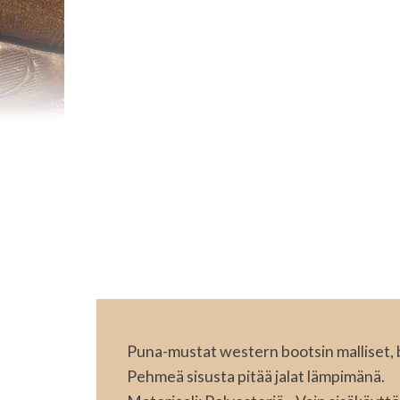
Puna-mustat western bootsin malliset, 
Pehmeä sisusta pitää jalat lämpimänä.