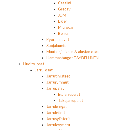
Casalini
Grecav
JDM
Ligier
Microcar
Bellier
Pyörän navat
Suojakumit
Muut ohjauksen & alustan osat
Hammastangot TÄYDELLINEN
Huolto-osat
Jarru-osat
Jarrutiivisteet
Jarrurummut
Jarrupalat
Etujarrupalat
Takajarrupalat
Jarrukengät
Jarruletkut
Jarrusylinterit
Jarrulevyt etu