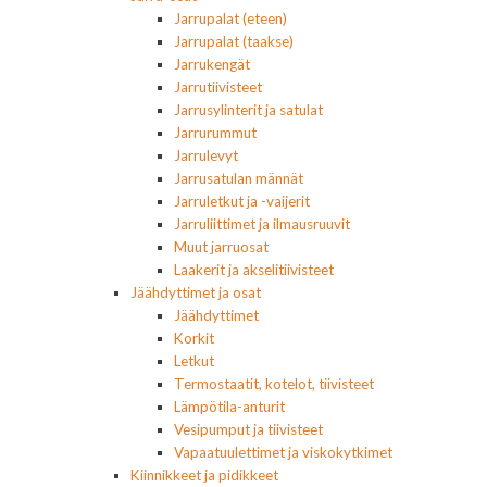
Jarrupalat (eteen)
Jarrupalat (taakse)
Jarrukengät
Jarrutiivisteet
Jarrusylinterit ja satulat
Jarrurummut
Jarrulevyt
Jarrusatulan männät
Jarruletkut ja -vaijerit
Jarruliittimet ja ilmausruuvit
Muut jarruosat
Laakerit ja akselitiivisteet
Jäähdyttimet ja osat
Jäähdyttimet
Korkit
Letkut
Termostaatit, kotelot, tiivisteet
Lämpötila-anturit
Vesipumput ja tiivisteet
Vapaatuulettimet ja viskokytkimet
Kiinnikkeet ja pidikkeet