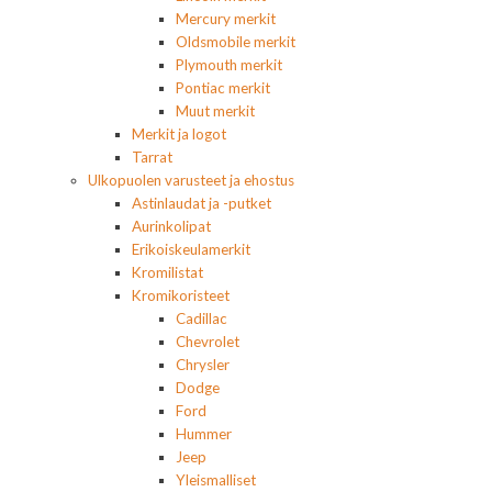
Mercury merkit
Oldsmobile merkit
Plymouth merkit
Pontiac merkit
Muut merkit
Merkit ja logot
Tarrat
Ulkopuolen varusteet ja ehostus
Astinlaudat ja -putket
Aurinkolipat
Erikoiskeulamerkit
Kromilistat
Kromikoristeet
Cadillac
Chevrolet
Chrysler
Dodge
Ford
Hummer
Jeep
Yleismalliset