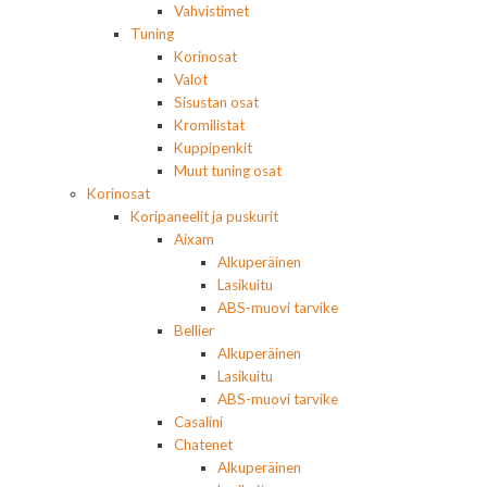
Vahvistimet
Tuning
Korinosat
Valot
Sisustan osat
Kromilistat
Kuppipenkit
Muut tuning osat
Korinosat
Koripaneelit ja puskurit
Aixam
Alkuperäinen
Lasikuitu
ABS-muovi tarvike
Bellier
Alkuperäinen
Lasikuitu
ABS-muovi tarvike
Casalini
Chatenet
Alkuperäinen