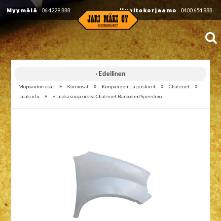
Myymälä
06 4229 888
Huoltokorjaamo
0400 654 888
‹ Edellinen
»
»
»
»
Mopoauton osat
Korinosat
Koripaneelit ja puskurit
Chatenet
»
Lasikuitu
Etulokasuoja oikea Chatenet Barooder/Speedino