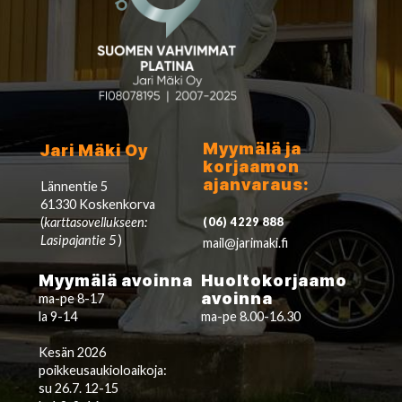
Myymälä ja
Jari Mäki Oy
korjaamon
ajanvaraus:
Lännentie 5
61330 Koskenkorva
(
karttasovellukseen:
(06) 4229 888
Lasipajantie 5
)
mail@jarimaki.fi
Myymälä avoinna
Huoltokorjaamo
avoinna
ma-pe 8-17
la 9-14
ma-pe 8.00-16.30
Kesän 2026
poikkeusaukioloaikoja:
su 26.7. 12-15