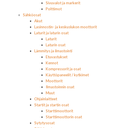
Sivuvalot ja markerit
Polttimot
Sähköosat
Akut
Lasinnostin- ja keskuslukon moottorit
Laturit ja laturin osat
Laturit
Laturin osat
Lämmitys ja ilmastointi
Etuvastukset
Kennot
Kompressorit ja osat
Käyttöpaneelit / kytkimet
Moottorit
Ilmastoinnin osat
Muut
Ohjainlaitteet
Startit ja startin osat
Starttimoottorit
Starttimoottorin osat
Sytytysosat