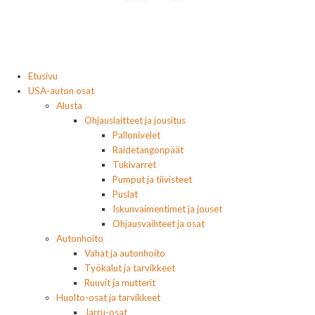
Etusivu
USA-auton osat
Alusta
Ohjauslaitteet ja jousitus
Pallonivelet
Raidetangonpäät
Tukivarret
Pumput ja tiivisteet
Puslat
Iskunvaimentimet ja jouset
Ohjausvaihteet ja osat
Autonhoito
Vahat ja autonhoito
Työkalut ja tarvikkeet
Ruuvit ja mutterit
Huolto-osat ja tarvikkeet
Jarru-osat