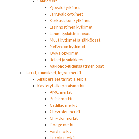
Sähköosat
Ajovalokytkimet
Jarruvalokytkimet
Keskuslukon kytkimet
Lasinnostimen kytkimet
Lämmityslaitteen osat
Muut kytkimet ja sähköosat
Nelivedon kytkimet
Ovivalokykimet
Releet ja sulakkeet
Vakionopeudensäätimen osat
Tarrat, tunnukset, logot, merkit
Alkuperäiset tarrat ja teipit
Käytetyt alkuperäismerkit
AMC merkit
Buick merkit
Cadillac merkit
Chevrolet merkit
Chrysler merkit
Dodge merkit
Ford merkit
Lincoln merkit