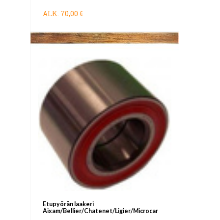
ALK.
70,00 €
Etupyörän laakeri
Aixam/Bellier/Chatenet/Ligier/Microcar