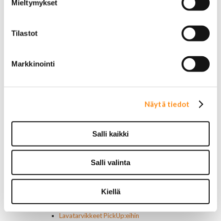
Mieltymykset
Pick upp 1988-1999
Pick upp 2000-2007
Pick upp 2008-
Tilastot
Suburban 1992-1999
Suburban 2000-2006
Tahoe 2000-2007
Markkinointi
Corvette
Chevrolet muut
Ford
Dodge
Näytä tiedot
Chrysler
Pontiac
Buick
Salli kaikki
Jeep
Lasit, ikkunatarvikkeet
Salli valinta
Sivulasit/takalasit
Tuulilasit
Tuulilasin pyyhkijän osat
Kiellä
Pyyhkijänsulat
Sivulasivisiirit ja tuuliohjaimet
Lavatarvikkeet PickUp:eihin