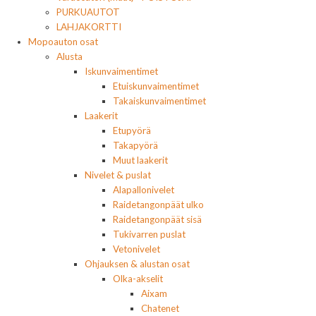
PURKUAUTOT
LAHJAKORTTI
Mopoauton osat
Alusta
Iskunvaimentimet
Etuiskunvaimentimet
Takaiskunvaimentimet
Laakerit
Etupyörä
Takapyörä
Muut laakerit
Nivelet & puslat
Alapallonivelet
Raidetangonpäät ulko
Raidetangonpäät sisä
Tukivarren puslat
Vetonivelet
Ohjauksen & alustan osat
Olka-akselit
Aixam
Chatenet