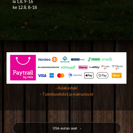
la 1.8. 9-16
ke 12.8. 8-18
› Asiakastuki
› Toimitusehdot ja maksutavat
USA-auton osat