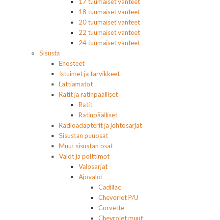
17 tuumaiset vanteet
18 tuumaiset vanteet
20 tuumaiset vanteet
22 tuumaiset vanteet
24 tuumaiset vanteet
Sisusta
Ehosteet
Istuimet ja tarvikkeet
Lattiamatot
Ratit ja ratinpäälliset
Ratit
Ratinpäälliset
Radioadapterit ja johtosarjat
Sisustan puuosat
Muut sisustan osat
Valot ja polttimot
Valosarjat
Ajovalot
Cadillac
Chevorlet P/U
Corvette
Chevrolet muut