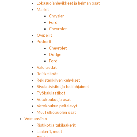
Lokasuojanlevikkeet ja helman osat
Maskit
Chrysler
Ford
Chevrolet
Ovipeilit
Puskurit
Chevrolet
Dodge
Ford
Valoraudat
Roiskeläpät
Rekisterikilven kehykset
Sivulasivisiirit ja tuuliohjaimet
Työkalulaatikot
Vetokoukut ja osat
Vetokoukun peitelevyt
Muut ulkopuolen osat
Voimansiirto
Ristikot ja tukilaakerit
Laakerit, muut