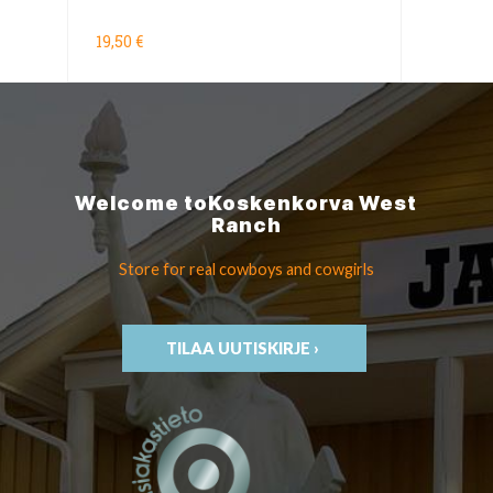
19,50 €
Welcome to
Koskenkorva
West
Ranch
Store for real cowboys
and cowgirls
TILAA UUTISKIRJE ›