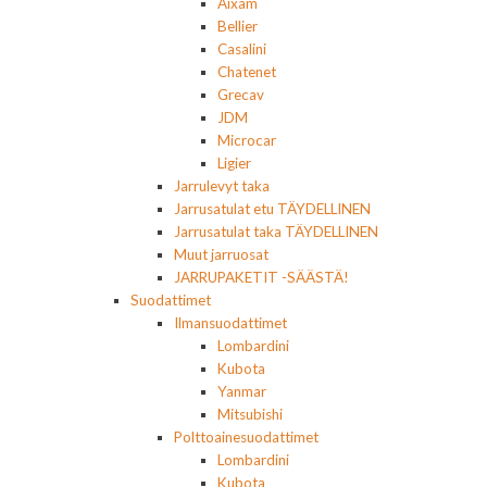
Aixam
Bellier
Casalini
Chatenet
Grecav
JDM
Microcar
Ligier
Jarrulevyt taka
Jarrusatulat etu TÄYDELLINEN
Jarrusatulat taka TÄYDELLINEN
Muut jarruosat
JARRUPAKETIT -SÄÄSTÄ!
Suodattimet
Ilmansuodattimet
Lombardini
Kubota
Yanmar
Mitsubishi
Polttoainesuodattimet
Lombardini
Kubota