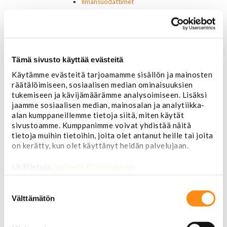
Ilmansuodattimet
AC Delco
Muut
Motorcaft
Raitisilmasuodattimet
Öljyt, nesteet & maalit
Tämä sivusto käyttää evästeitä
Vaihteistoöljyt
Käytämme evästeitä tarjoamamme sisällön ja mainosten
Jarrunesteet
räätälöimiseen, sosiaalisen median ominaisuuksien
Moottoriöljyt
tukemiseen ja kävijämäärämme analysoimiseen. Lisäksi
Liimat ja massat
jaamme sosiaalisen median, mainosalan ja analytiikka-
Muut nesteet
alan kumppaneillemme tietoja siitä, miten käytät
Maalit
sivustoamme. Kumppanimme voivat yhdistää näitä
Kirjallisuus
tietoja muihin tietoihin, joita olet antanut heille tai joita
Korjausoppaat
on kerätty, kun olet käyttänyt heidän palvelujaan.
Omistajan käsikirjat
Muu autokirjallisuus
Lisätietoja:
jarimaki.fi/tietosuoja
Korinosat
Starcraft levikesarja 97-03
Suostumuksen
Mustang korinosat
valinta
Välttämätön
Chevrolet
Van 1978-1996
Van 1997-