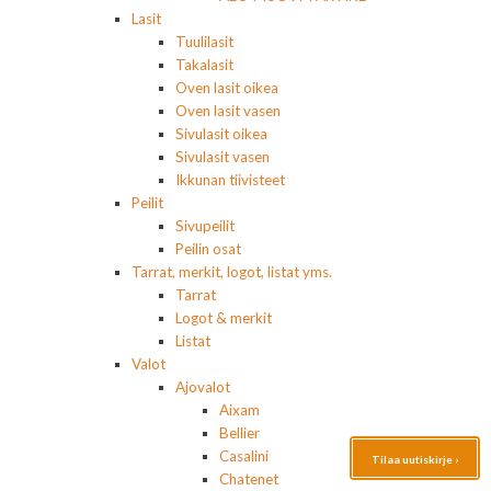
Lasit
Tuulilasit
Takalasit
Oven lasit oikea
Oven lasit vasen
Sivulasit oikea
Sivulasit vasen
Ikkunan tiivisteet
Peilit
Sivupeilit
Peilin osat
Tarrat, merkit, logot, listat yms.
Tarrat
Logot & merkit
Listat
Valot
Ajovalot
Aixam
Bellier
Casalini
Tilaa uutiskirje ›
Chatenet