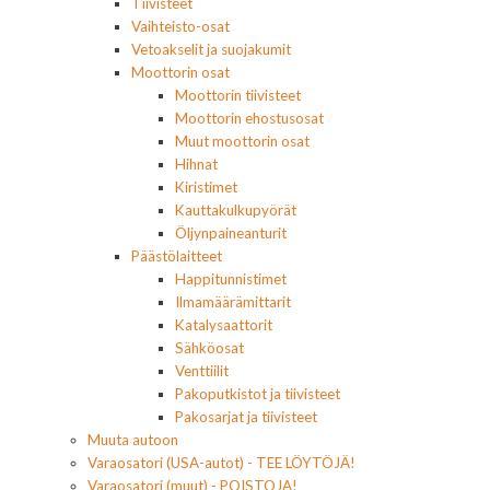
Tiivisteet
Vaihteisto-osat
Vetoakselit ja suojakumit
Moottorin osat
Moottorin tiivisteet
Moottorin ehostusosat
Muut moottorin osat
Hihnat
Kiristimet
Kauttakulkupyörät
Öljynpaineanturit
Päästölaitteet
Happitunnistimet
Ilmamäärämittarit
Katalysaattorit
Sähköosat
Venttiilit
Pakoputkistot ja tiivisteet
Pakosarjat ja tiivisteet
Muuta autoon
Varaosatori (USA-autot) - TEE LÖYTÖJÄ!
Varaosatori (muut) - POISTOJA!