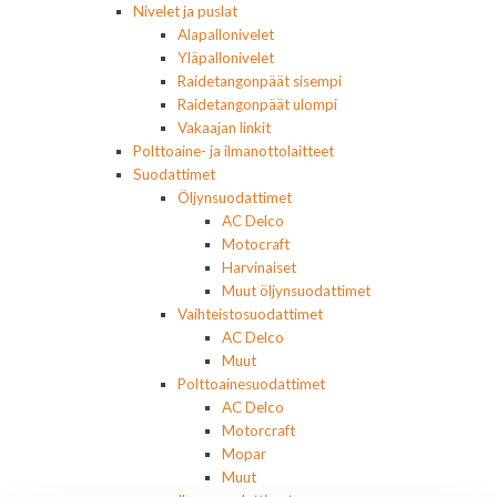
Nivelet ja puslat
Alapallonivelet
Yläpallonivelet
Raidetangonpäät sisempi
Raidetangonpäät ulompi
Vakaajan linkit
Polttoaine- ja ilmanottolaitteet
Suodattimet
Öljynsuodattimet
AC Delco
Motocraft
Harvinaiset
Muut öljynsuodattimet
Vaihteistosuodattimet
AC Delco
Muut
Polttoainesuodattimet
AC Delco
Motorcraft
Mopar
Muut