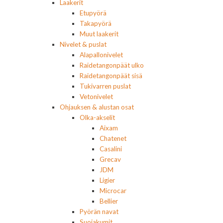
Laakerit
Etupyörä
Takapyörä
Muut laakerit
Nivelet & puslat
Alapallonivelet
Raidetangonpäät ulko
Raidetangonpäät sisä
Tukivarren puslat
Vetonivelet
Ohjauksen & alustan osat
Olka-akselit
Aixam
Chatenet
Casalini
Grecav
JDM
Ligier
Microcar
Bellier
Pyörän navat
Suojakumit