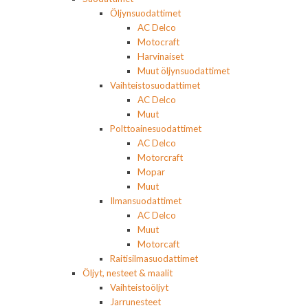
Öljynsuodattimet
AC Delco
Motocraft
Harvinaiset
Muut öljynsuodattimet
Vaihteistosuodattimet
AC Delco
Muut
Polttoainesuodattimet
AC Delco
Motorcraft
Mopar
Muut
Ilmansuodattimet
AC Delco
Muut
Motorcaft
Raitisilmasuodattimet
Öljyt, nesteet & maalit
Vaihteistoöljyt
Jarrunesteet