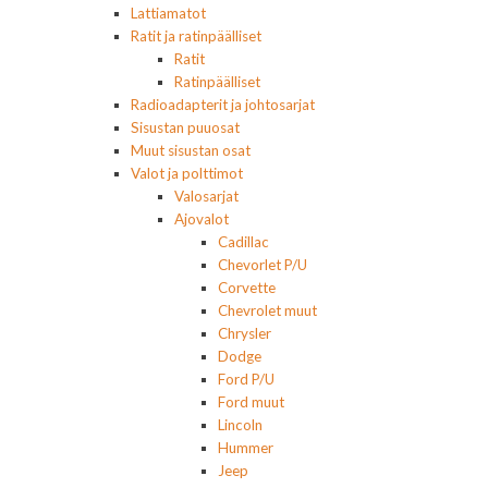
Lattiamatot
Ratit ja ratinpäälliset
Ratit
Ratinpäälliset
Radioadapterit ja johtosarjat
Sisustan puuosat
Muut sisustan osat
Valot ja polttimot
Valosarjat
Ajovalot
Cadillac
Chevorlet P/U
Corvette
Chevrolet muut
Chrysler
Dodge
Ford P/U
Ford muut
Lincoln
Hummer
Jeep