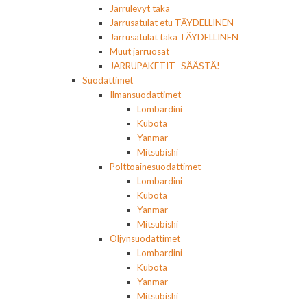
Jarrulevyt taka
Jarrusatulat etu TÄYDELLINEN
Jarrusatulat taka TÄYDELLINEN
Muut jarruosat
JARRUPAKETIT -SÄÄSTÄ!
Suodattimet
Ilmansuodattimet
Lombardini
Kubota
Yanmar
Mitsubishi
Polttoainesuodattimet
Lombardini
Kubota
Yanmar
Mitsubishi
Öljynsuodattimet
Lombardini
Kubota
Yanmar
Mitsubishi