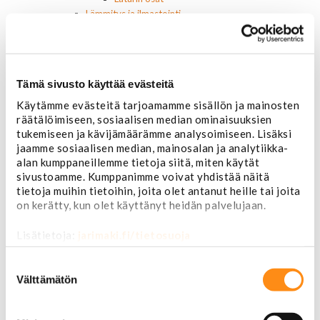
Lämmitys ja ilmastointi
Etuvastukset
Kennot
Kompressorit ja osat
Käyttöpaneelit / kytkimet
Tämä sivusto käyttää evästeitä
Moottorit
Ilmastoinnin osat
Käytämme evästeitä tarjoamamme sisällön ja mainosten
räätälöimiseen, sosiaalisen median ominaisuuksien
Muut
tukemiseen ja kävijämäärämme analysoimiseen. Lisäksi
Ohjainlaitteet
jaamme sosiaalisen median, mainosalan ja analytiikka-
Startit ja startin osat
alan kumppaneillemme tietoja siitä, miten käytät
Starttimoottorit
sivustoamme. Kumppanimme voivat yhdistää näitä
Starttimoottorin osat
tietoja muihin tietoihin, joita olet antanut heille tai joita
Sytytysosat
on kerätty, kun olet käyttänyt heidän palvelujaan.
Sähköosat
Ajovalokytkimet
Lisätietoja:
jarimaki.fi/tietosuoja
Jarruvalokytkimet
Keskuslukon kytkimet
Suostumuksen
Lasinnostimen kytkimet
valinta
Välttämätön
Lämmityslaitteen osat
Muut kytkimet ja sähköosat
Nelivedon kytkimet