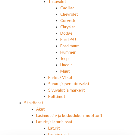
Takavalot
Cadillac
Chevrolet
Corvette
Chrysler
Dodge
Ford P/U
Ford muut
Hummer
Jeep
Lincoln
Muut
Parkit / Vilkut
Sumu- ja peruutusvalot
Sivuvalot ja markerit
Polttimot
Sähköosat
Akut
Lasinnostin- ja keskuslukon moottorit
Laturit ja laturin osat
Laturit
Laturin osat