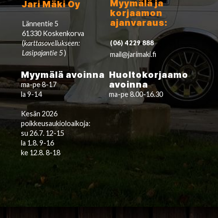
Myymälä ja
Jari Mäki Oy
korjaamon
ajanvaraus:
Lännentie 5
61330 Koskenkorva
(
karttasovellukseen:
(06) 4229 888
Lasipajantie 5
)
mail@jarimaki.fi
Myymälä avoinna
Huoltokorjaamo
avoinna
ma-pe 8-17
la 9-14
ma-pe 8.00-16.30
Kesän 2026
poikkeusaukioloaikoja:
su 26.7. 12-15
la 1.8. 9-16
ke 12.8. 8-18