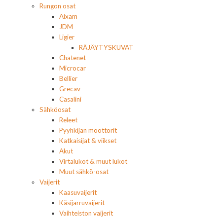
Rungon osat
Aixam
JDM
Ligier
RÄJÄYTYSKUVAT
Chatenet
Microcar
Bellier
Grecav
Casalini
Sähköosat
Releet
Pyyhkijän moottorit
Katkaisijat & viikset
Akut
Virtalukot & muut lukot
Muut sähkö-osat
Vaijerit
Kaasuvaijerit
Käsijarruvaijerit
Vaihteiston vaijerit