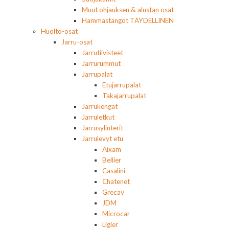
Muut ohjauksen & alustan osat
Hammastangot TÄYDELLINEN
Huolto-osat
Jarru-osat
Jarrutiivisteet
Jarrurummut
Jarrupalat
Etujarrupalat
Takajarrupalat
Jarrukengät
Jarruletkut
Jarrusylinterit
Jarrulevyt etu
Aixam
Bellier
Casalini
Chatenet
Grecav
JDM
Microcar
Ligier