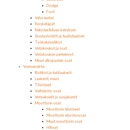
Dodge
Ford
Valoraudat
Roiskeläpät
Rekisterikilven kehykset
Sivulasivisiirit ja tuuliohjaimet
Työkalulaatikot
Vetokoukut ja osat
Vetokoukun peitelevyt
Muut ulkopuolen osat
Voimansiirto
Ristikot ja tukilaakerit
Laakerit, muut
Tiivisteet
Vaihteisto-osat
Vetoakselit ja suojakumit
Moottorin osat
Moottorin tiivisteet
Moottorin ehostusosat
Muut moottorin osat
Hihnat