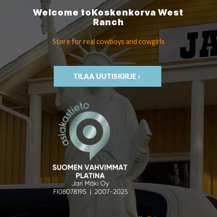
Welcome to
Koskenkorva
West
Ranch
Store for real cowboys
and cowgirls
TILAA UUTISKIRJE ›