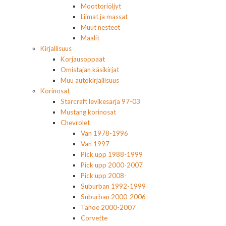
Moottoriöljyt
Liimat ja massat
Muut nesteet
Maalit
Kirjallisuus
Korjausoppaat
Omistajan käsikirjat
Muu autokirjallisuus
Korinosat
Starcraft levikesarja 97-03
Mustang korinosat
Chevrolet
Van 1978-1996
Van 1997-
Pick upp 1988-1999
Pick upp 2000-2007
Pick upp 2008-
Suburban 1992-1999
Suburban 2000-2006
Tahoe 2000-2007
Corvette