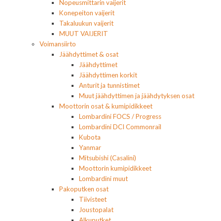
Nopeusmittarin vaijerit
Konepeiton vaijerit
Takaluukun vaijerit
MUUT VAIJERIT
Voimansiirto
Jäähdyttimet & osat
Jäähdyttimet
Jäähdyttimen korkit
Anturit ja tunnistimet
Muut jäähdyttimen ja jäähdytyksen osat
Moottorin osat & kumipidikkeet
Lombardini FOCS / Progress
Lombardini DCI Commonrail
Kubota
Yanmar
Mitsubishi (Casalini)
Moottorin kumipidikkeet
Lombardini muut
Pakoputken osat
Tiivisteet
Joustopalat
Alkuputket