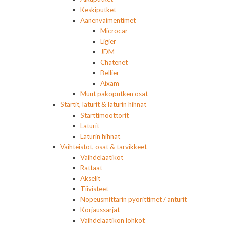
Keskiputket
Äänenvaimentimet
Microcar
Ligier
JDM
Chatenet
Bellier
Aixam
Muut pakoputken osat
Startit, laturit & laturin hihnat
Starttimoottorit
Laturit
Laturin hihnat
Vaihteistot, osat & tarvikkeet
Vaihdelaatikot
Rattaat
Akselit
Tiivisteet
Nopeusmittarin pyörittimet / anturit
Korjaussarjat
Vaihdelaatikon lohkot