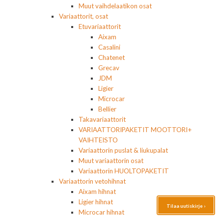
Muut vaihdelaatikon osat
Variaattorit, osat
Etuvariaattorit
Aixam
Casalini
Chatenet
Grecav
JDM
Ligier
Microcar
Bellier
Takavariaattorit
VARIAATTORIPAKETIT MOOTTORI+
VAIHTEISTO
Variaattorin puslat & liukupalat
Muut variaattorin osat
Variaattorin HUOLTOPAKETIT
Variaattorin vetohihnat
Aixam hihnat
Ligier hihnat
Tilaa uutiskirje ›
Microcar hihnat