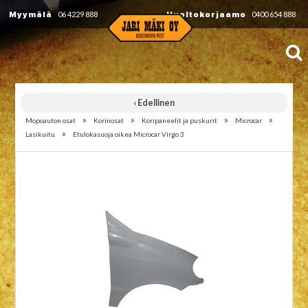
Myymälä
06 4229 888
Huoltokorjaamo
0400 654 888
‹ Edellinen
»
»
»
»
Mopoauton osat
Korinosat
Koripaneelit ja puskurit
Microcar
»
Lasikuitu
Etulokasuoja oikea Microcar Virgo 3