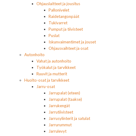
Ohjauslaitteet ja jousitus
Pallonivelet
Raidetangonpäät
Tukivarret
Pumput ja tiivisteet
Puslat
Iskunvaimentimet ja jouset
Ohjausvaihteet ja osat
Autonhoito
Vahat ja autonhoito
Työkalut ja tarvikkeet
Ruuvit ja mutterit
Huolto-osat ja tarvikkeet
Jarru-osat
Jarrupalat (eteen)
Jarrupalat (taakse)
Jarrukengät
Jarrutiivisteet
Jarrusylinterit ja satulat
Jarrurummut
Jarrulevyt