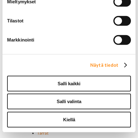
Mieltymykset
Ovivalokykimet
Releet ja sulakkeet
Vakionopeudensäätimen osat
Tilastot
Tarrat, tunnukset, logot, merkit
Alkuperäiset tarrat ja teipit
Käytetyt alkuperäismerkit
Markkinointi
AMC merkit
Buick merkit
Cadillac merkit
Chevrolet merkit
Näytä tiedot
Chrysler merkit
Dodge merkit
Ford merkit
Salli kaikki
Lincoln merkit
Mercury merkit
Oldsmobile merkit
Salli valinta
Plymouth merkit
Pontiac merkit
Kiellä
Muut merkit
Merkit ja logot
Tarrat