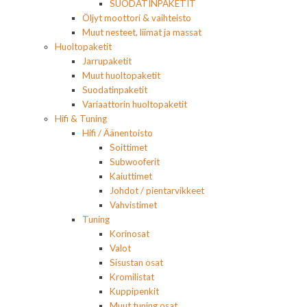
SUODATINPAKETIT
Öljyt moottori & vaihteisto
Muut nesteet, liimat ja massat
Huoltopaketit
Jarrupaketit
Muut huoltopaketit
Suodatinpaketit
Variaattorin huoltopaketit
Hifi & Tuning
Hifi / Äänentoisto
Soittimet
Subwooferit
Kaiuttimet
Johdot / pientarvikkeet
Vahvistimet
Tuning
Korinosat
Valot
Sisustan osat
Kromilistat
Kuppipenkit
Muut tuning osat