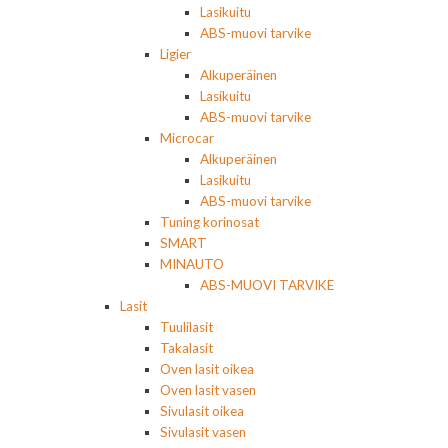
Lasikuitu
ABS-muovi tarvike
Ligier
Alkuperäinen
Lasikuitu
ABS-muovi tarvike
Microcar
Alkuperäinen
Lasikuitu
ABS-muovi tarvike
Tuning korinosat
SMART
MINAUTO
ABS-MUOVI TARVIKE
Lasit
Tuulilasit
Takalasit
Oven lasit oikea
Oven lasit vasen
Sivulasit oikea
Sivulasit vasen