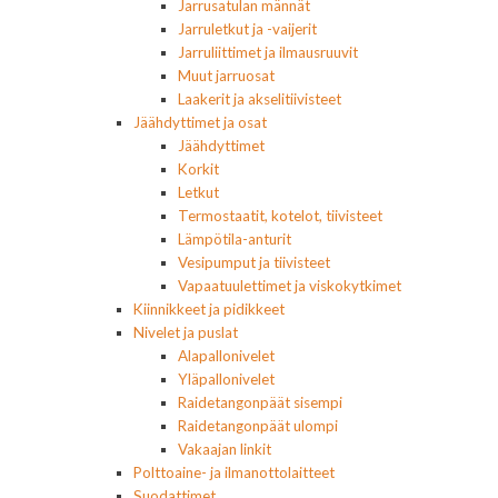
Jarrusatulan männät
Jarruletkut ja -vaijerit
Jarruliittimet ja ilmausruuvit
Muut jarruosat
Laakerit ja akselitiivisteet
Jäähdyttimet ja osat
Jäähdyttimet
Korkit
Letkut
Termostaatit, kotelot, tiivisteet
Lämpötila-anturit
Vesipumput ja tiivisteet
Vapaatuulettimet ja viskokytkimet
Kiinnikkeet ja pidikkeet
Nivelet ja puslat
Alapallonivelet
Yläpallonivelet
Raidetangonpäät sisempi
Raidetangonpäät ulompi
Vakaajan linkit
Polttoaine- ja ilmanottolaitteet
Suodattimet