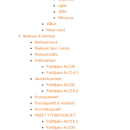
Ligier
JDM
Microcar
Vilkut
Muut valot
Renkaat & Vanteet
Renkaat kesä
Renkaat talvi / nasta
Renkaat kitka
Peltivanteet
Pulttijako 4x100
Pulttijako 4x114,3
Alumiinivanteet
Pulttijako 4x100
Pulttijako 4x114,3
Kromivanteet
Pyöränpultit & mutterit
Koristekapselit
PAKETTITARJOUKSET
Pulttijako 4x114,3
Pulttijako 4x100