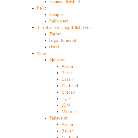
Ikkunan tiivisteet
Peilit
Sivupeilit
Peilin osat
Tarrat, merkit, logot, listat yms.
Tarrat
Logot & merkit
Listat
Valot
Ajovalot
Aixam
Bellier
Casalini
Chatenet
Grecav
Ligier
JDM
Microcar
Takavalot
Aixam
Bellier
Chatenet