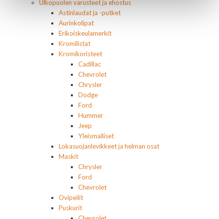
Ulkopuolen varusteet ja ehostus
Astinlaudat ja -putket
Aurinkolipat
Erikoiskeulamerkit
Kromilistat
Kromikoristeet
Cadillac
Chevrolet
Chrysler
Dodge
Ford
Hummer
Jeep
Yleismalliset
Lokasuojanlevikkeet ja helman osat
Maskit
Chrysler
Ford
Chevrolet
Ovipeilit
Puskurit
Chevrolet