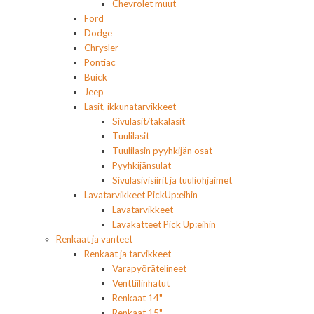
Chevrolet muut
Ford
Dodge
Chrysler
Pontiac
Buick
Jeep
Lasit, ikkunatarvikkeet
Sivulasit/takalasit
Tuulilasit
Tuulilasin pyyhkijän osat
Pyyhkijänsulat
Sivulasivisiirit ja tuuliohjaimet
Lavatarvikkeet PickUp:eihin
Lavatarvikkeet
Lavakatteet Pick Up:eihin
Renkaat ja vanteet
Renkaat ja tarvikkeet
Varapyörätelineet
Venttiilinhatut
Renkaat 14"
Renkaat 15"