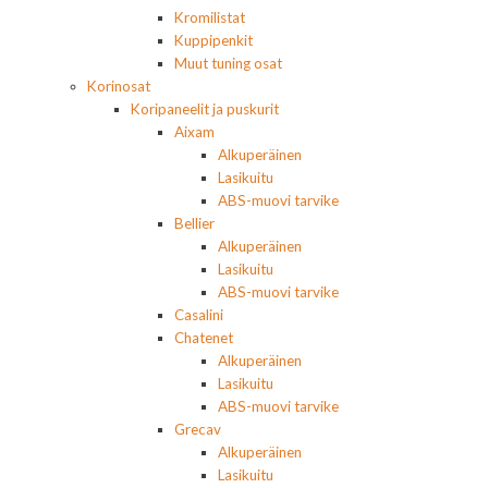
Kromilistat
Kuppipenkit
Muut tuning osat
Korinosat
Koripaneelit ja puskurit
Aixam
Alkuperäinen
Lasikuitu
ABS-muovi tarvike
Bellier
Alkuperäinen
Lasikuitu
ABS-muovi tarvike
Casalini
Chatenet
Alkuperäinen
Lasikuitu
ABS-muovi tarvike
Grecav
Alkuperäinen
Lasikuitu