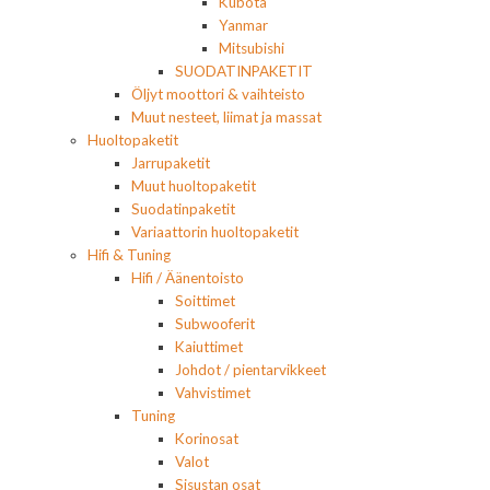
Kubota
Yanmar
Mitsubishi
SUODATINPAKETIT
Öljyt moottori & vaihteisto
Muut nesteet, liimat ja massat
Huoltopaketit
Jarrupaketit
Muut huoltopaketit
Suodatinpaketit
Variaattorin huoltopaketit
Hifi & Tuning
Hifi / Äänentoisto
Soittimet
Subwooferit
Kaiuttimet
Johdot / pientarvikkeet
Vahvistimet
Tuning
Korinosat
Valot
Sisustan osat