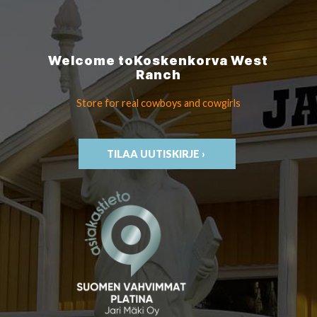
Welcome to
Koskenkorva
West
Ranch
Store for real cowboys
and cowgirls
TILAA UUTISKIRJE ›