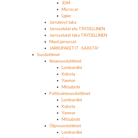
JDM
Microcar
Ligier
Jarrulevyt taka
Jarrusatulat etu TÄYDELLINEN
Jarrusatulat taka TÄYDELLINEN
Muut jarruosat
JARRUPAKETIT -SÄÄSTÄ!
Suodattimet
Ilmansuodattimet
Lombardini
Kubota
Yanmar
Mitsubishi
Polttoainesuodattimet
Lombardini
Kubota
Yanmar
Mitsubishi
Öljynsuodattimet
Lombardini