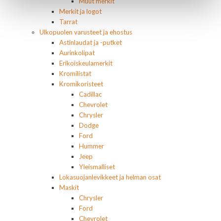
Muut merkit
Merkit ja logot
Tarrat
Ulkopuolen varusteet ja ehostus
Astinlaudat ja -putket
Aurinkolipat
Erikoiskeulamerkit
Kromilistat
Kromikoristeet
Cadillac
Chevrolet
Chrysler
Dodge
Ford
Hummer
Jeep
Yleismalliset
Lokasuojanlevikkeet ja helman osat
Maskit
Chrysler
Ford
Chevrolet