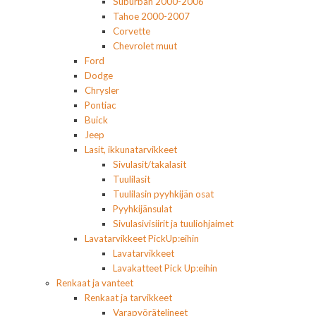
Suburban 2000-2006
Tahoe 2000-2007
Corvette
Chevrolet muut
Ford
Dodge
Chrysler
Pontiac
Buick
Jeep
Lasit, ikkunatarvikkeet
Sivulasit/takalasit
Tuulilasit
Tuulilasin pyyhkijän osat
Pyyhkijänsulat
Sivulasivisiirit ja tuuliohjaimet
Lavatarvikkeet PickUp:eihin
Lavatarvikkeet
Lavakatteet Pick Up:eihin
Renkaat ja vanteet
Renkaat ja tarvikkeet
Varapyörätelineet