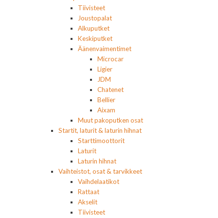
Tiivisteet
Joustopalat
Alkuputket
Keskiputket
Äänenvaimentimet
Microcar
Ligier
JDM
Chatenet
Bellier
Aixam
Muut pakoputken osat
Startit, laturit & laturin hihnat
Starttimoottorit
Laturit
Laturin hihnat
Vaihteistot, osat & tarvikkeet
Vaihdelaatikot
Rattaat
Akselit
Tiivisteet