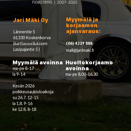
Myymälä ja
Jari Mäki Oy
korjaamon
ajanvaraus:
Lännentie 5
61330 Koskenkorva
(
karttasovellukseen:
(06) 4229 888
Lasipajantie 5
)
mail@jarimaki.fi
Myymälä avoinna
Huoltokorjaamo
avoinna
ma-pe 8-17
la 9-14
ma-pe 8.00-16.30
Kesän 2026
poikkeusaukioloaikoja:
su 26.7. 12-15
la 1.8. 9-16
ke 12.8. 8-18