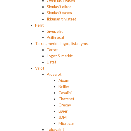
Oven lasit vasen
Sivulasit oikea
Sivulasit vasen
Ikkunan tiivisteet
Peilit
Sivupeilit
Peilin osat
Tarrat, merkit, logot, listat yms.
Tarrat
Logot & merkit
Listat
Valot
Ajovalot
Aixam
Bellier
Casalini
Chatenet
Grecav
Ligier
JDM
Microcar
Takavalot