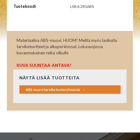
Tuotekoodi
L08.6.281ABS
Materiaalina ABS-muovi. HUOM! Meiltä myös lasikuitu
tarviketuotteet ja alkuperäisosat. Lokasuojassa
kuvanmukainen reikä vilkulle
KUVA SUUNTAA-ANTAVA!
NÄYTÄ LISÄÄ TUOTTEITA
ABS-muovi tarvike tuoteryhmästä