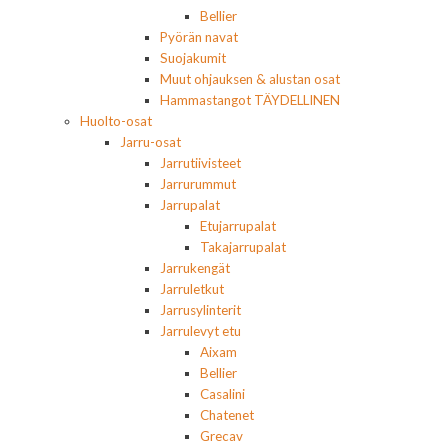
Bellier
Pyörän navat
Suojakumit
Muut ohjauksen & alustan osat
Hammastangot TÄYDELLINEN
Huolto-osat
Jarru-osat
Jarrutiivisteet
Jarrurummut
Jarrupalat
Etujarrupalat
Takajarrupalat
Jarrukengät
Jarruletkut
Jarrusylinterit
Jarrulevyt etu
Aixam
Bellier
Casalini
Chatenet
Grecav