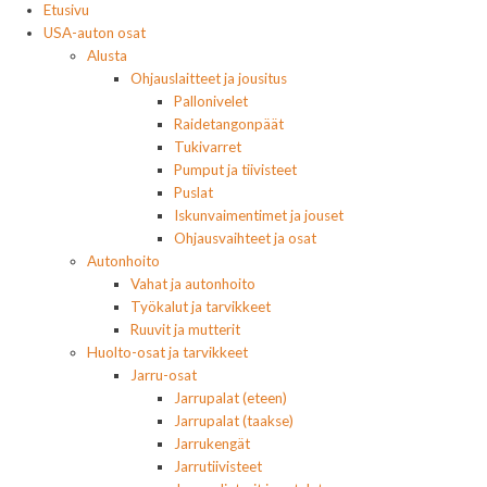
Etusivu
USA-auton osat
Alusta
Ohjauslaitteet ja jousitus
Pallonivelet
Raidetangonpäät
Tukivarret
Pumput ja tiivisteet
Puslat
Iskunvaimentimet ja jouset
Ohjausvaihteet ja osat
Autonhoito
Vahat ja autonhoito
Työkalut ja tarvikkeet
Ruuvit ja mutterit
Huolto-osat ja tarvikkeet
Jarru-osat
Jarrupalat (eteen)
Jarrupalat (taakse)
Jarrukengät
Jarrutiivisteet