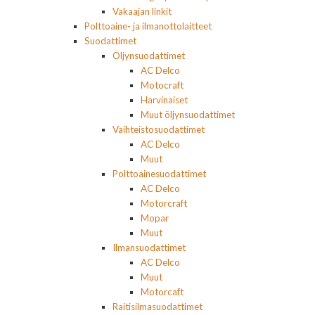
Vakaajan linkit
Polttoaine- ja ilmanottolaitteet
Suodattimet
Öljynsuodattimet
AC Delco
Motocraft
Harvinaiset
Muut öljynsuodattimet
Vaihteistosuodattimet
AC Delco
Muut
Polttoainesuodattimet
AC Delco
Motorcraft
Mopar
Muut
Ilmansuodattimet
AC Delco
Muut
Motorcaft
Raitisilmasuodattimet