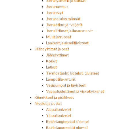
Jarrusylinterit ja satulat
Jarrurummut
Jarrulevyt
Jarrusatulan männät
Jarruletkut ja -vaijerit
Jarruliittimet ja ilmausruuvit
Muut jarruosat
Laakerit ja akselitiivisteet
Jäähdyttimet ja osat
Jäähdyttimet
Korkit
Letkut
Termostaatit, kotelot, tiivisteet
Lämpötila-anturit
Vesipumput ja tiivisteet
Vapaatuulettimet ja viskokytkimet
Kiinnikkeet ja pidikkeet
Nivelet ja puslat
Alapallonivelet
Yläpallonivelet
Raidetangonpäät sisempi
Raidetangonpäät ulompi