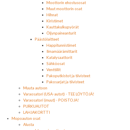
Moottorin ehostusosat
Muut moottorin osat
Hihnat
Kiristimet
Kauttakulkupyörät
Öljynpaineanturit
Päästölaitteet
Happitunnistimet
Ilmamäärämittarit
Katalysaattorit
Sähköosat
Venttiilit
Pakoputkistot ja tiivisteet
Pakosarjat ja tiivisteet
Muuta autoon
Varaosatori (USA-autot) - TEE LÖYTÖJÄ!
Varaosatori (muut) - POISTOJA!
PURKUAUTOT
LAHJAKORTTI
Mopoauton osat
Alusta