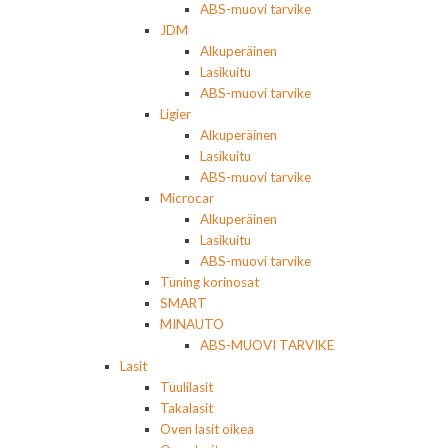
ABS-muovi tarvike
JDM
Alkuperäinen
Lasikuitu
ABS-muovi tarvike
Ligier
Alkuperäinen
Lasikuitu
ABS-muovi tarvike
Microcar
Alkuperäinen
Lasikuitu
ABS-muovi tarvike
Tuning korinosat
SMART
MINAUTO
ABS-MUOVI TARVIKE
Lasit
Tuulilasit
Takalasit
Oven lasit oikea