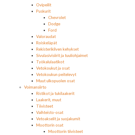
Ovipeilit
Puskurit
Chevrolet
Dodge
Ford
Valoraudat
Roiskeläpät
Rekisterikilven kehykset
Sivulasivisiirit ja tuuliohjaimet
Työkalulaatikot
Vetokoukut ja osat
Vetokoukun peitelevyt
Muut ulkopuolen osat
Voimansiirto
Ristikot ja tukilaakerit
Laakerit, muut
Tiivisteet
Vaihteisto-osat
Vetoakselit ja suojakumit
Moottorin osat
Moottorin tiivisteet