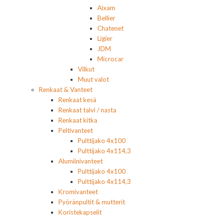
Aixam
Bellier
Chatenet
Ligier
JDM
Microcar
Vilkut
Muut valot
Renkaat & Vanteet
Renkaat kesä
Renkaat talvi / nasta
Renkaat kitka
Peltivanteet
Pulttijako 4x100
Pulttijako 4x114,3
Alumiinivanteet
Pulttijako 4x100
Pulttijako 4x114,3
Kromivanteet
Pyöränpultit & mutterit
Koristekapselit