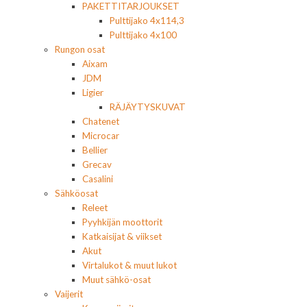
PAKETTITARJOUKSET
Pulttijako 4x114,3
Pulttijako 4x100
Rungon osat
Aixam
JDM
Ligier
RÄJÄYTYSKUVAT
Chatenet
Microcar
Bellier
Grecav
Casalini
Sähköosat
Releet
Pyyhkijän moottorit
Katkaisijat & viikset
Akut
Virtalukot & muut lukot
Muut sähkö-osat
Vaijerit