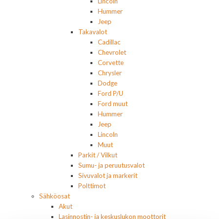
Lincoln
Hummer
Jeep
Takavalot
Cadillac
Chevrolet
Corvette
Chrysler
Dodge
Ford P/U
Ford muut
Hummer
Jeep
Lincoln
Muut
Parkit / Vilkut
Sumu- ja peruutusvalot
Sivuvalot ja markerit
Polttimot
Sähköosat
Akut
Lasinnostin- ja keskuslukon moottorit