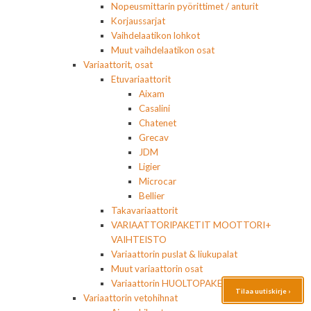
Nopeusmittarin pyörittimet / anturit
Korjaussarjat
Vaihdelaatikon lohkot
Muut vaihdelaatikon osat
Variaattorit, osat
Etuvariaattorit
Aixam
Casalini
Chatenet
Grecav
JDM
Ligier
Microcar
Bellier
Takavariaattorit
VARIAATTORIPAKETIT MOOTTORI+
VAIHTEISTO
Variaattorin puslat & liukupalat
Muut variaattorin osat
Variaattorin HUOLTOPAKETIT
Tilaa uutiskirje ›
Variaattorin vetohihnat