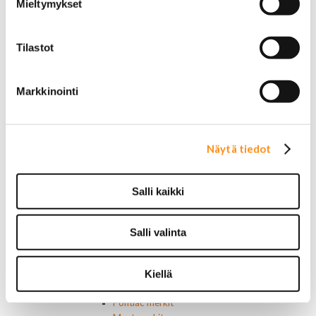
Mieltymykset
Lämmityslaitteen osat
Muut kytkimet ja sähköosat
Nelivedon kytkimet
Tilastot
Ovivalokykimet
Releet ja sulakkeet
Vakionopeudensäätimen osat
Markkinointi
Tarrat, tunnukset, logot, merkit
Alkuperäiset tarrat ja teipit
Käytetyt alkuperäismerkit
AMC merkit
Näytä tiedot
Buick merkit
Cadillac merkit
Chevrolet merkit
Salli kaikki
Chrysler merkit
Dodge merkit
Ford merkit
Salli valinta
Lincoln merkit
Mercury merkit
Oldsmobile merkit
Kiellä
Plymouth merkit
Pontiac merkit