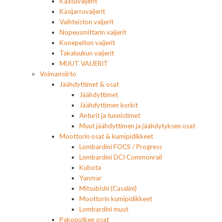
Kaasuvaijerit
Käsijarruvaijerit
Vaihteiston vaijerit
Nopeusmittarin vaijerit
Konepeiton vaijerit
Takaluukun vaijerit
MUUT VAIJERIT
Voimansiirto
Jäähdyttimet & osat
Jäähdyttimet
Jäähdyttimen korkit
Anturit ja tunnistimet
Muut jäähdyttimen ja jäähdytyksen osat
Moottorin osat & kumipidikkeet
Lombardini FOCS / Progress
Lombardini DCI Commonrail
Kubota
Yanmar
Mitsubishi (Casalini)
Moottorin kumipidikkeet
Lombardini muut
Pakoputken osat