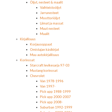
Öljyt, nesteet & maalit
Vaihteistoöljyt
Jarrunesteet
Moottoriöljyt
Liimat ja massat
Muut nesteet
Maalit
Kirjallisuus
Korjausoppaat
Omistajan käsikirjat
Muu autokirjallisuus
Korinosat
Starcraft levikesarja 97-03
Mustang korinosat
Chevrolet
Van 1978-1996
Van 1997-
Pick upp 1988-1999
Pick upp 2000-2007
Pick upp 2008-
Suburban 1992-1999