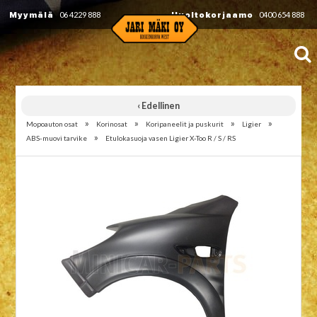
Myymälä
06 4229 888
Huoltokorjaamo
0400 654 888
‹ Edellinen
»
»
»
»
Mopoauton osat
Korinosat
Koripaneelit ja puskurit
Ligier
»
ABS-muovi tarvike
Etulokasuoja vasen Ligier X-Too R / S / RS