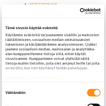
Laturit ja laturin osat
Laturit
Laturin osat
Lämmitys ja ilmastointi
Etuvastukset
Tämä sivusto käyttää evästeitä
Kennot
Kompressorit ja osat
Käytämme evästeitä tarjoamamme sisällön ja mainosten
Käyttöpaneelit / kytkimet
räätälöimiseen, sosiaalisen median ominaisuuksien
Moottorit
tukemiseen ja kävijämäärämme analysoimiseen. Lisäksi
Ilmastoinnin osat
jaamme sosiaalisen median, mainosalan ja analytiikka-
alan kumppaneillemme tietoja siitä, miten käytät
Muut
sivustoamme. Kumppanimme voivat yhdistää näitä
Ohjainlaitteet
tietoja muihin tietoihin, joita olet antanut heille tai joita
Startit ja startin osat
on kerätty, kun olet käyttänyt heidän palvelujaan.
Starttimoottorit
Starttimoottorin osat
Lisätietoja:
jarimaki.fi/tietosuoja
Sytytysosat
Sähköosat
Suostumuksen
Ajovalokytkimet
valinta
Välttämätön
Jarruvalokytkimet
Keskuslukon kytkimet
Lasinnostimen kytkimet