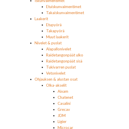
Iskunvaimentimet
Etuiskunvaimentimet
Takaiskunvaimentimet
Laakerit
Etupyörä
Takapyörä
Muut laakerit
Nivelet & puslat
Alapallonivelet
Raidetangonpäät ulko
Raidetangonpäät sisä
Tukivarren puslat
Vetonivelet
Ohjauksen & alustan osat
Olka-akselit
Aixam
Chatenet
Casalini
Grecav
JDM
Ligier
Microcar