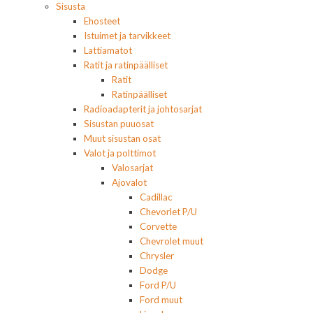
Sisusta
Ehosteet
Istuimet ja tarvikkeet
Lattiamatot
Ratit ja ratinpäälliset
Ratit
Ratinpäälliset
Radioadapterit ja johtosarjat
Sisustan puuosat
Muut sisustan osat
Valot ja polttimot
Valosarjat
Ajovalot
Cadillac
Chevorlet P/U
Corvette
Chevrolet muut
Chrysler
Dodge
Ford P/U
Ford muut