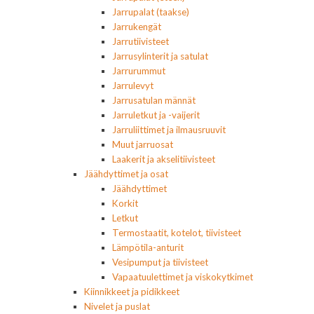
Jarrupalat (taakse)
Jarrukengät
Jarrutiivisteet
Jarrusylinterit ja satulat
Jarrurummut
Jarrulevyt
Jarrusatulan männät
Jarruletkut ja -vaijerit
Jarruliittimet ja ilmausruuvit
Muut jarruosat
Laakerit ja akselitiivisteet
Jäähdyttimet ja osat
Jäähdyttimet
Korkit
Letkut
Termostaatit, kotelot, tiivisteet
Lämpötila-anturit
Vesipumput ja tiivisteet
Vapaatuulettimet ja viskokytkimet
Kiinnikkeet ja pidikkeet
Nivelet ja puslat