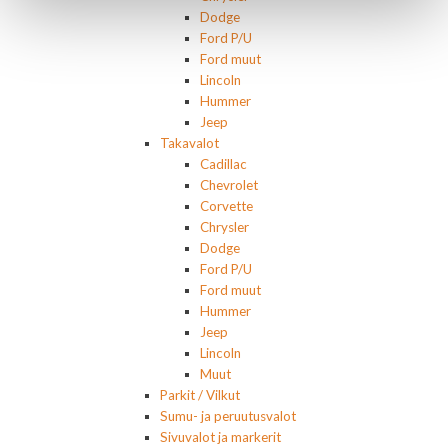
Dodge
Ford P/U
Ford muut
Lincoln
Hummer
Jeep
Takavalot
Cadillac
Chevrolet
Corvette
Chrysler
Dodge
Ford P/U
Ford muut
Hummer
Jeep
Lincoln
Muut
Parkit / Vilkut
Sumu- ja peruutusvalot
Sivuvalot ja markerit