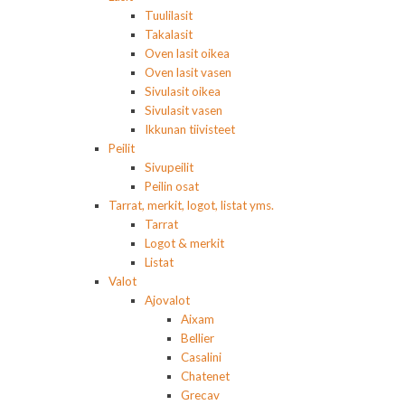
Tuulilasit
Takalasit
Oven lasit oikea
Oven lasit vasen
Sivulasit oikea
Sivulasit vasen
Ikkunan tiivisteet
Peilit
Sivupeilit
Peilin osat
Tarrat, merkit, logot, listat yms.
Tarrat
Logot & merkit
Listat
Valot
Ajovalot
Aixam
Bellier
Casalini
Chatenet
Grecav