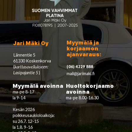
Myymälä ja
Jari Mäki Oy
korjaamon
ajanvaraus:
Lännentie 5
61330 Koskenkorva
(
karttasovellukseen:
(06) 4229 888
Lasipajantie 5
)
mail@jarimaki.fi
Myymälä avoinna
Huoltokorjaamo
avoinna
ma-pe 8-17
la 9-14
ma-pe 8.00-16.30
Kesän 2026
poikkeusaukioloaikoja:
su 26.7. 12-15
la 1.8. 9-16