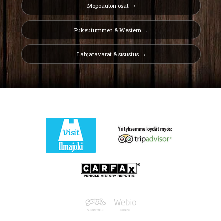
Mopoauton osat
Pukeutuminen & Western
Lahjatavarat & sisustus