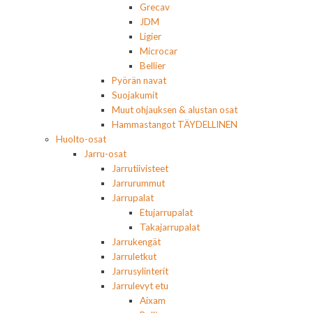
Grecav
JDM
Ligier
Microcar
Bellier
Pyörän navat
Suojakumit
Muut ohjauksen & alustan osat
Hammastangot TÄYDELLINEN
Huolto-osat
Jarru-osat
Jarrutiivisteet
Jarrurummut
Jarrupalat
Etujarrupalat
Takajarrupalat
Jarrukengät
Jarruletkut
Jarrusylinterit
Jarrulevyt etu
Aixam