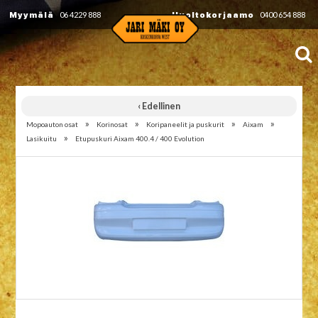
Myymälä
06 4229 888
Huoltokorjaamo
0400 654 888
‹ Edellinen
»
»
»
»
Mopoauton osat
Korinosat
Koripaneelit ja puskurit
Aixam
»
Lasikuitu
Etupuskuri Aixam 400.4 / 400 Evolution