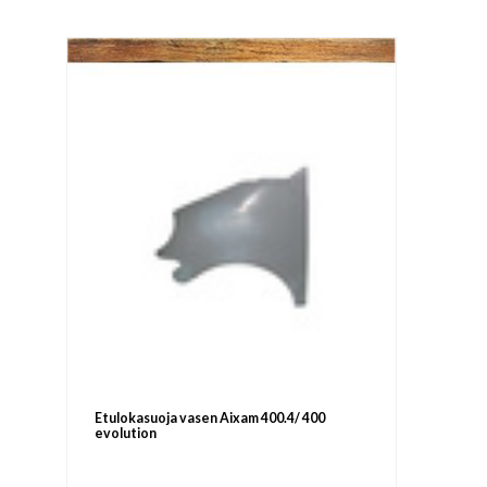
Etulokasuoja vasen Aixam 400.4/ 400
evolution