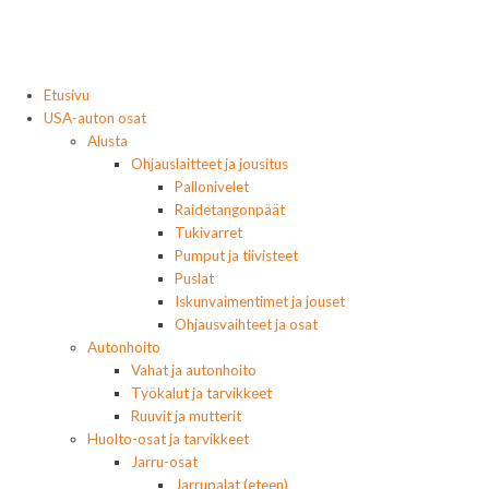
Etusivu
USA-auton osat
Alusta
Ohjauslaitteet ja jousitus
Pallonivelet
Raidetangonpäät
Tukivarret
Pumput ja tiivisteet
Puslat
Iskunvaimentimet ja jouset
Ohjausvaihteet ja osat
Autonhoito
Vahat ja autonhoito
Työkalut ja tarvikkeet
Ruuvit ja mutterit
Huolto-osat ja tarvikkeet
Jarru-osat
Jarrupalat (eteen)