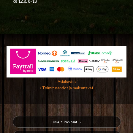
ke 12.8. 8-18
› Asiakastuki
› Toimitusehdot ja maksutavat
USA-auton osat