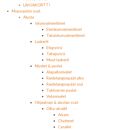
LAHJAKORTTI
Mopoauton osat
Alusta
Iskunvaimentimet
Etuiskunvaimentimet
Takaiskunvaimentimet
Laakerit
Etupyörä
Takapyörä
Muut laakerit
Nivelet & puslat
Alapallonivelet
Raidetangonpäät ulko
Raidetangonpäät sisä
Tukivarren puslat
Vetonivelet
Ohjauksen & alustan osat
Olka-akselit
Aixam
Chatenet
Casalini