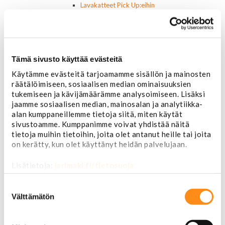
Lavakatteet Pick Up:eihin
Renkaat ja vanteet
Renkaat ja tarvikkeet
Varapyörätelineet
Venttiilinhatut
Renkaat 14"
Tämä sivusto käyttää evästeitä
Renkaat 15"
Käytämme evästeitä tarjoamamme sisällön ja mainosten
Renkaat 16"
räätälöimiseen, sosiaalisen median ominaisuuksien
Renkaat 16,5"
tukemiseen ja kävijämäärämme analysoimiseen. Lisäksi
Renkaat 17"
jaamme sosiaalisen median, mainosalan ja analytiikka-
Renkaat 18"
alan kumppaneillemme tietoja siitä, miten käytät
Renkaat 20"
sivustoamme. Kumppanimme voivat yhdistää näitä
Renkaat 22"
tietoja muihin tietoihin, joita olet antanut heille tai joita
Renkaat 24"
on kerätty, kun olet käyttänyt heidän palvelujaan.
Vanteet ja tarvikkeet
Pölykapselit, keskiöt, spinnerit
Lisätietoja:
jarimaki.fi/tietosuoja
Vannetarvikkeet
14 tuumaiset vanteet
Suostumuksen
15 tuumaiset vanteet
valinta
Välttämätön
16 tuumaiset vanteet
17 tuumaiset vanteet