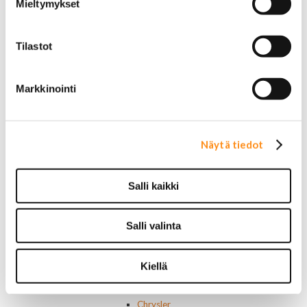
18 tuumaiset vanteet
Mieltymykset
20 tuumaiset vanteet
22 tuumaiset vanteet
24 tuumaiset vanteet
Tilastot
Sisusta
Ehosteet
Markkinointi
Istuimet ja tarvikkeet
Lattiamatot
Ratit ja ratinpäälliset
Ratit
Näytä tiedot
Ratinpäälliset
Radioadapterit ja johtosarjat
Sisustan puuosat
Salli kaikki
Muut sisustan osat
Valot ja polttimot
Valosarjat
Salli valinta
Ajovalot
Cadillac
Chevorlet P/U
Kiellä
Corvette
Chevrolet muut
Chrysler