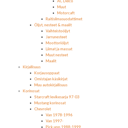
AC Delco
Muut
Motorcaft
Raitisilmasuodattimet
Öljyt, nesteet & maalit
Vaihteistoöljyt
Jarrunesteet
Moottoriöljyt
Liimat ja massat
Muut nesteet
Maalit
Kirjallisuus
Korjausoppaat
Omistajan käsikirjat
Muu autokirjallisuus
Korinosat
Starcraft levikesarja 97-03
Mustang korinosat
Chevrolet
Van 1978-1996
Van 1997-
Pick upp 1988-1999