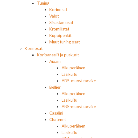
Tuning
Korinosat
Valot
Sisustan osat
Kromilistat
Kuppipenkit
Muut tuning osat
Korinosat
Koripaneelit ja puskurit
Aixam
Alkuperäinen
Lasikuitu
ABS-muovi tarvike
Bellier
Alkuperäinen
Lasikuitu
ABS-muovi tarvike
Casalini
Chatenet
Alkuperäinen
Lasikuitu