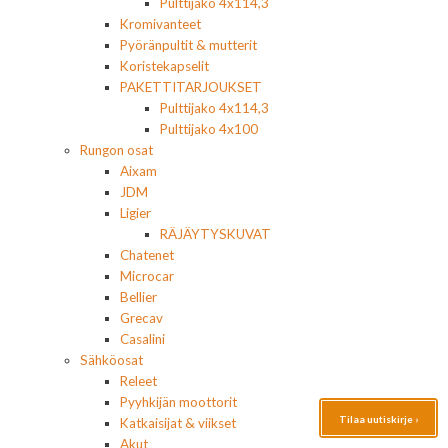
Pulttijako 4x114,3
Kromivanteet
Pyöränpultit & mutterit
Koristekapselit
PAKETTITARJOUKSET
Pulttijako 4x114,3
Pulttijako 4x100
Rungon osat
Aixam
JDM
Ligier
RÄJÄYTYSKUVAT
Chatenet
Microcar
Bellier
Grecav
Casalini
Sähköosat
Releet
Pyyhkijän moottorit
Tilaa uutiskirje ›
Katkaisijat & viikset
Akut