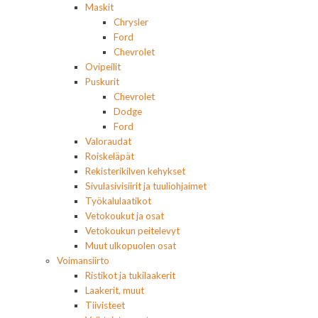
Maskit
Chrysler
Ford
Chevrolet
Ovipeilit
Puskurit
Chevrolet
Dodge
Ford
Valoraudat
Roiskeläpät
Rekisterikilven kehykset
Sivulasivisiirit ja tuuliohjaimet
Työkalulaatikot
Vetokoukut ja osat
Vetokoukun peitelevyt
Muut ulkopuolen osat
Voimansiirto
Ristikot ja tukilaakerit
Laakerit, muut
Tiivisteet