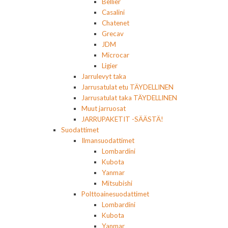
Bellier
Casalini
Chatenet
Grecav
JDM
Microcar
Ligier
Jarrulevyt taka
Jarrusatulat etu TÄYDELLINEN
Jarrusatulat taka TÄYDELLINEN
Muut jarruosat
JARRUPAKETIT -SÄÄSTÄ!
Suodattimet
Ilmansuodattimet
Lombardini
Kubota
Yanmar
Mitsubishi
Polttoainesuodattimet
Lombardini
Kubota
Yanmar