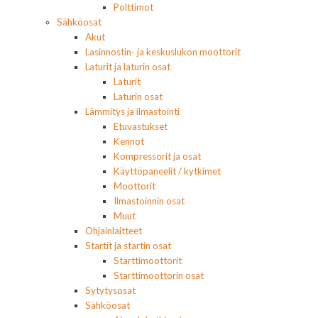
Polttimot
Sähköosat
Akut
Lasinnostin- ja keskuslukon moottorit
Laturit ja laturin osat
Laturit
Laturin osat
Lämmitys ja ilmastointi
Etuvastukset
Kennot
Kompressorit ja osat
Käyttöpaneelit / kytkimet
Moottorit
Ilmastoinnin osat
Muut
Ohjainlaitteet
Startit ja startin osat
Starttimoottorit
Starttimoottorin osat
Sytytysosat
Sähköosat