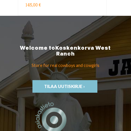
145,00 €
Welcome to
Koskenkorva
West
Ranch
Store for real cowboys
and cowgirls
TILAA UUTISKIRJE ›