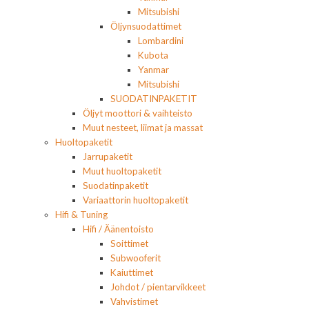
Mitsubishi
Öljynsuodattimet
Lombardini
Kubota
Yanmar
Mitsubishi
SUODATINPAKETIT
Öljyt moottori & vaihteisto
Muut nesteet, liimat ja massat
Huoltopaketit
Jarrupaketit
Muut huoltopaketit
Suodatinpaketit
Variaattorin huoltopaketit
Hifi & Tuning
Hifi / Äänentoisto
Soittimet
Subwooferit
Kaiuttimet
Johdot / pientarvikkeet
Vahvistimet