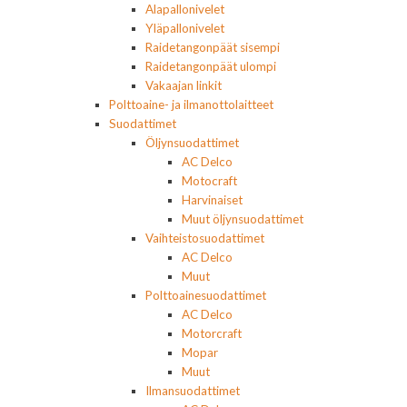
Alapallonivelet
Yläpallonivelet
Raidetangonpäät sisempi
Raidetangonpäät ulompi
Vakaajan linkit
Polttoaine- ja ilmanottolaitteet
Suodattimet
Öljynsuodattimet
AC Delco
Motocraft
Harvinaiset
Muut öljynsuodattimet
Vaihteistosuodattimet
AC Delco
Muut
Polttoainesuodattimet
AC Delco
Motorcraft
Mopar
Muut
Ilmansuodattimet