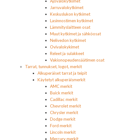
Ajovalokytkimet
Jarruvalokytkimet
Keskuslukon kytkimet
Lasinnostimen kytkimet
Lämmityslaitteen osat
Muut kytkimet ja sähköosat
Nelivedon kytkimet
Ovivalokykimet
Releet ja sulakkeet
Vakionopeudensäätimen osat
Tarrat, tunnukset, logot, merkit
Alkuperäiset tarrat ja teipit
Käytetyt alkuperäismerkit
AMC merkit
Buick merkit
Cadillac merkit
Chevrolet merkit
Chrysler merkit
Dodge merkit
Ford merkit
Lincoln merkit
Mercury merkit