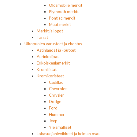
Oldsmobile merkit
Plymouth merkit
Pontiac merkit
Muut merkit
Merkit ja logot
Tarrat
Ulkopuolen varusteet ja ehostus
Astinlaudat ja -putket
Aurinkolipat
Erikoiskeulamerkit
Kromilistat
Kromikoristeet
Cadillac
Chevrolet
Chrysler
Dodge
Ford
Hummer
Jeep
Yleismalliset
Lokasuojanlevikkeet ja helman osat