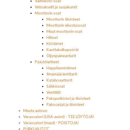
Vaihteisto-osat
Vetoakselit ja suojakumit
Moottorin osat
Moottorin tiivisteet
Moottorin ehostusosat
Muut moottorin osat
Hihnat
Kiristimet
Kauttakulkupyörät
Öljynpaineanturit
Päästölaitteet
Happitunnistimet
Ilmamäärämittarit
Katalysaattorit
Sähköosat
Venttiilit
Pakoputkistot ja tiivisteet
Pakosarjat ja tiivisteet
Muuta autoon
Varaosatori (USA-autot) - TEE LÖYTÖJÄ!
Varaosatori (muut) - POISTOJA!
PURKUAUTOT