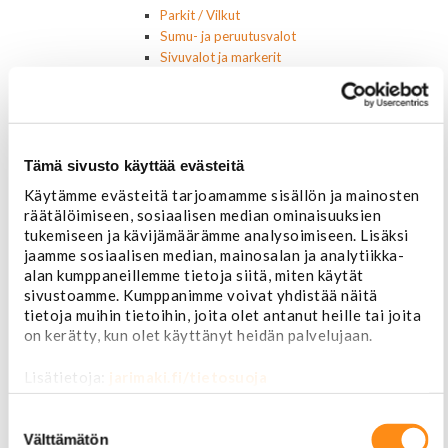
Parkit / Vilkut
Sumu- ja peruutusvalot
Sivuvalot ja markerit
Polttimot
Sähköosat
Akut
Lasinnostin- ja keskuslukon moottorit
Laturit ja laturin osat
Tämä sivusto käyttää evästeitä
Laturit
Käytämme evästeitä tarjoamamme sisällön ja mainosten
Laturin osat
räätälöimiseen, sosiaalisen median ominaisuuksien
Lämmitys ja ilmastointi
tukemiseen ja kävijämäärämme analysoimiseen. Lisäksi
Etuvastukset
jaamme sosiaalisen median, mainosalan ja analytiikka-
Kennot
alan kumppaneillemme tietoja siitä, miten käytät
Kompressorit ja osat
sivustoamme. Kumppanimme voivat yhdistää näitä
Käyttöpaneelit / kytkimet
tietoja muihin tietoihin, joita olet antanut heille tai joita
Moottorit
on kerätty, kun olet käyttänyt heidän palvelujaan.
Ilmastoinnin osat
Muut
Lisätietoja:
jarimaki.fi/tietosuoja
Ohjainlaitteet
Startit ja startin osat
Suostumuksen
Starttimoottorit
valinta
Välttämätön