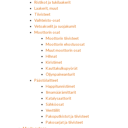
Ristikot ja tukilaakerit
Laakerit, muut
Tiivisteet
Vaihteisto-osat
Vetoakselit ja suojakumit
Moottorin osat
Moottorin tiivisteet
Moottorin ehostusosat
Muut moottorin osat
Hihnat
Kiristimet
Kauttakulkupyörät
Öljynpaineanturit
Päästölaitteet
Happitunnistimet
Ilmamäärämittarit
Katalysaattorit
Sähköosat
Venttiilit
Pakoputkistot ja tiivisteet
Pakosarjat ja tiivisteet