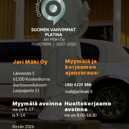
Myymälä ja
Jari Mäki Oy
korjaamon
ajanvaraus:
Lännentie 5
61330 Koskenkorva
(
karttasovellukseen:
(06) 4229 888
Lasipajantie 5
)
mail@jarimaki.fi
Myymälä avoinna
Huoltokorjaamo
avoinna
ma-pe 8-17
la 9-14
ma-pe 8.00-16.30
Kesän 2026