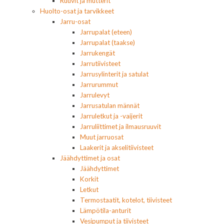
Ruuvit ja mutterit
Huolto-osat ja tarvikkeet
Jarru-osat
Jarrupalat (eteen)
Jarrupalat (taakse)
Jarrukengät
Jarrutiivisteet
Jarrusylinterit ja satulat
Jarrurummut
Jarrulevyt
Jarrusatulan männät
Jarruletkut ja -vaijerit
Jarruliittimet ja ilmausruuvit
Muut jarruosat
Laakerit ja akselitiivisteet
Jäähdyttimet ja osat
Jäähdyttimet
Korkit
Letkut
Termostaatit, kotelot, tiivisteet
Lämpötila-anturit
Vesipumput ja tiivisteet