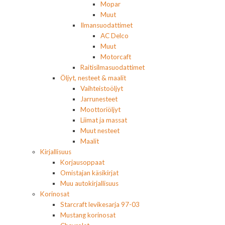
Mopar
Muut
Ilmansuodattimet
AC Delco
Muut
Motorcaft
Raitisilmasuodattimet
Öljyt, nesteet & maalit
Vaihteistoöljyt
Jarrunesteet
Moottoriöljyt
Liimat ja massat
Muut nesteet
Maalit
Kirjallisuus
Korjausoppaat
Omistajan käsikirjat
Muu autokirjallisuus
Korinosat
Starcraft levikesarja 97-03
Mustang korinosat