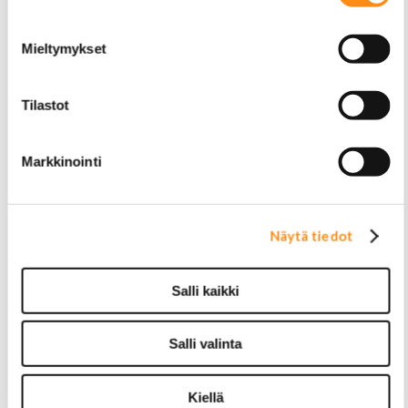
Starttimoottorin osat
Sytytysosat
Sähköosat
Mieltymykset
Ajovalokytkimet
Jarruvalokytkimet
Keskuslukon kytkimet
Tilastot
Lasinnostimen kytkimet
Lämmityslaitteen osat
Muut kytkimet ja sähköosat
Markkinointi
Nelivedon kytkimet
Ovivalokykimet
Releet ja sulakkeet
Näytä tiedot
Vakionopeudensäätimen osat
Tarrat, tunnukset, logot, merkit
Alkuperäiset tarrat ja teipit
Salli kaikki
Käytetyt alkuperäismerkit
AMC merkit
Buick merkit
Salli valinta
Cadillac merkit
Chevrolet merkit
Chrysler merkit
Kiellä