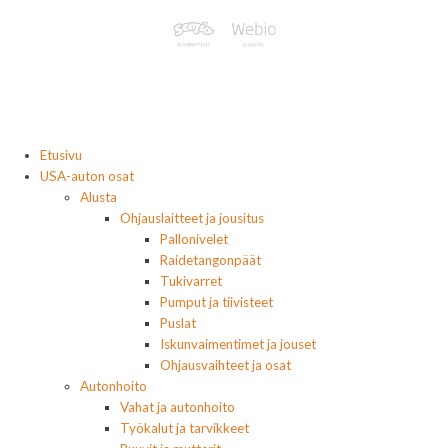
Etusivu
USA-auton osat
Alusta
Ohjauslaitteet ja jousitus
Pallonivelet
Raidetangonpäät
Tukivarret
Pumput ja tiivisteet
Puslat
Iskunvaimentimet ja jouset
Ohjausvaihteet ja osat
Autonhoito
Vahat ja autonhoito
Työkalut ja tarvikkeet