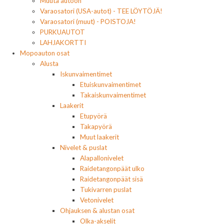
Muuta autoon
Varaosatori (USA-autot) - TEE LÖYTÖJÄ!
Varaosatori (muut) - POISTOJA!
PURKUAUTOT
LAHJAKORTTI
Mopoauton osat
Alusta
Iskunvaimentimet
Etuiskunvaimentimet
Takaiskunvaimentimet
Laakerit
Etupyörä
Takapyörä
Muut laakerit
Nivelet & puslat
Alapallonivelet
Raidetangonpäät ulko
Raidetangonpäät sisä
Tukivarren puslat
Vetonivelet
Ohjauksen & alustan osat
Olka-akselit