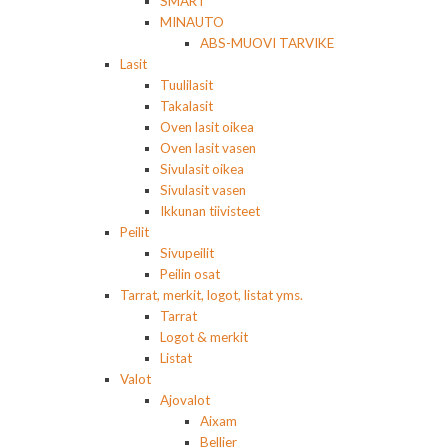
SMART
MINAUTO
ABS-MUOVI TARVIKE
Lasit
Tuulilasit
Takalasit
Oven lasit oikea
Oven lasit vasen
Sivulasit oikea
Sivulasit vasen
Ikkunan tiivisteet
Peilit
Sivupeilit
Peilin osat
Tarrat, merkit, logot, listat yms.
Tarrat
Logot & merkit
Listat
Valot
Ajovalot
Aixam
Bellier