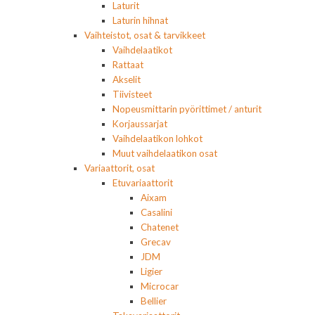
Laturit
Laturin hihnat
Vaihteistot, osat & tarvikkeet
Vaihdelaatikot
Rattaat
Akselit
Tiivisteet
Nopeusmittarin pyörittimet / anturit
Korjaussarjat
Vaihdelaatikon lohkot
Muut vaihdelaatikon osat
Variaattorit, osat
Etuvariaattorit
Aixam
Casalini
Chatenet
Grecav
JDM
Ligier
Microcar
Bellier