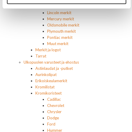
Dodge merkit
Ford merkit
Lincoln merkit
Mercury merkit
Oldsmobile merkit
Plymouth merkit
Pontiac merkit
Muut merkit
Merkit ja logot
Tarrat
Ulkopuolen varusteet ja ehostus
Astinlaudat ja -putket
Aurinkolipat
Erikoiskeulamerkit
Kromilistat
Kromikoristeet
Cadillac
Chevrolet
Chrysler
Dodge
Ford
Hummer