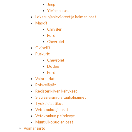
Jeep
Yleismalliset
Lokasuojanlevikkeet ja helman osat
Maskit
Chrysler
Ford
Chevrolet
Ovipeilit
Puskurit
Chevrolet
Dodge
Ford
Valoraudat
Roiskeläpät
Rekisterikilven kehykset
Sivulasivisiirit ja tuuliohjaimet
Työkalulaatikot
Vetokoukut ja osat
Vetokoukun peitelevyt
Muut ulkopuolen osat
Voimansiirto