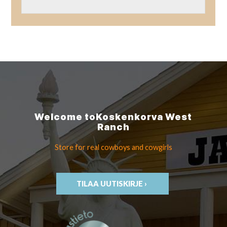
Welcome to
Koskenkorva
West
Ranch
Store for real cowboys
and cowgirls
TILAA UUTISKIRJE ›