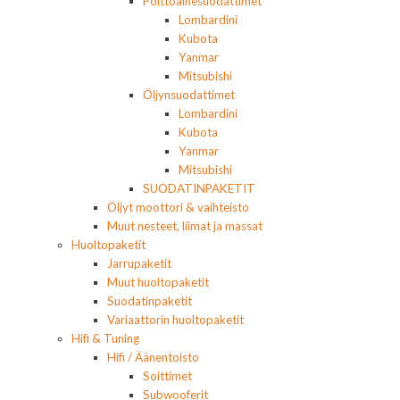
Polttoainesuodattimet
Lombardini
Kubota
Yanmar
Mitsubishi
Öljynsuodattimet
Lombardini
Kubota
Yanmar
Mitsubishi
SUODATINPAKETIT
Öljyt moottori & vaihteisto
Muut nesteet, liimat ja massat
Huoltopaketit
Jarrupaketit
Muut huoltopaketit
Suodatinpaketit
Variaattorin huoltopaketit
Hifi & Tuning
Hifi / Äänentoisto
Soittimet
Subwooferit