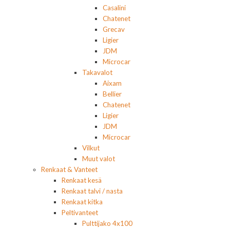
Casalini
Chatenet
Grecav
Ligier
JDM
Microcar
Takavalot
Aixam
Bellier
Chatenet
Ligier
JDM
Microcar
Vilkut
Muut valot
Renkaat & Vanteet
Renkaat kesä
Renkaat talvi / nasta
Renkaat kitka
Peltivanteet
Pulttijako 4x100