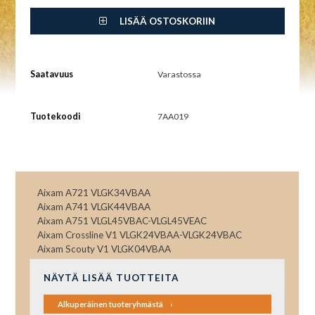
LISÄÄ OSTOSKORIIN
Saatavuus
Varastossa
Tuotekoodi
7AA019
Aixam A721 VLGK34VBAA
Aixam A741 VLGK44VBAA
Aixam A751 VLGL45VBAC-VLGL45VEAC
Aixam Crossline V1 VLGK24VBAA-VLGK24VBAC
Aixam Scouty V1 VLGK04VBAA
NÄYTÄ LISÄÄ TUOTTEITA
Alkuperäinen tuoteryhmästä