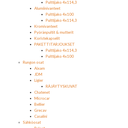
Pulttijako 4x114,3
Alumiinivanteet
Pulttijako 4x100
Pulttijako 4x114,3
Kromivanteet
Pyöränpultit & mutterit
Koristekapselit
PAKETTITARJOUKSET
Pulttijako 4x114,3
Pulttijako 4x100
Rungon osat
Aixam
JDM
Ligier
RÄJÄYTYSKUVAT
Chatenet
Microcar
Bellier
Grecav
Casalini
Sähköosat