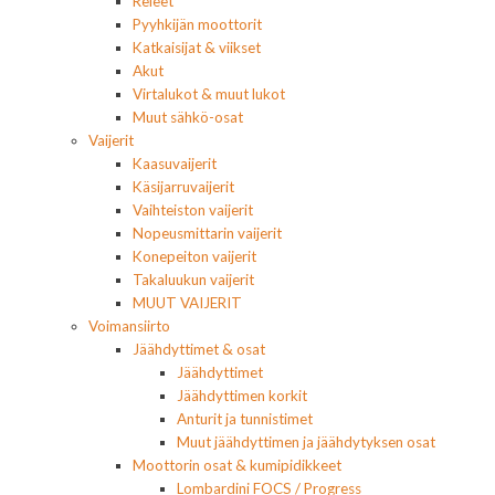
Releet
Pyyhkijän moottorit
Katkaisijat & viikset
Akut
Virtalukot & muut lukot
Muut sähkö-osat
Vaijerit
Kaasuvaijerit
Käsijarruvaijerit
Vaihteiston vaijerit
Nopeusmittarin vaijerit
Konepeiton vaijerit
Takaluukun vaijerit
MUUT VAIJERIT
Voimansiirto
Jäähdyttimet & osat
Jäähdyttimet
Jäähdyttimen korkit
Anturit ja tunnistimet
Muut jäähdyttimen ja jäähdytyksen osat
Moottorin osat & kumipidikkeet
Lombardini FOCS / Progress