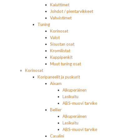
Kaiuttimet
Johdot / pientarvikkeet
Vahvistimet
Tuning
Korinosat
Valot
Sisustan osat
Kromilistat
Kuppipenkit
Muut tuning osat
Korinosat
Koripaneelit ja puskurit
Aixam
Alkuperäinen
Lasikuitu
ABS-muovi tarvike
Bellier
Alkuperäinen
Lasikuitu
ABS-muovi tarvike
Casalini