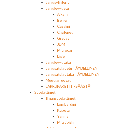
Jarrusylinterit
Jarrulevyt etu
Aixam
Bellier
Casalini
Chatenet
Grecav
JDM
Microcar
Ligier
Jarrulevyt taka
Jarrusatulat etu TÄYDELLINEN
Jarrusatulat taka TÄYDELLINEN
Muut jarruosat
JARRUPAKETIT -SÄÄSTÄ!
Suodattimet
Ilmansuodattimet
Lombardini
Kubota
Yanmar
Mitsubishi