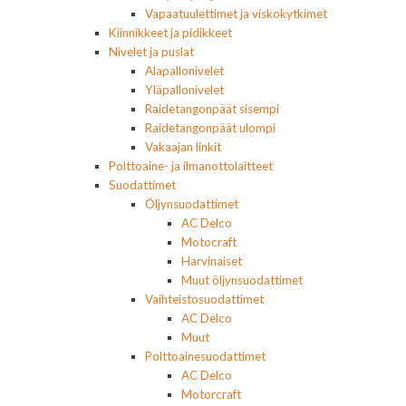
Vapaatuulettimet ja viskokytkimet
Kiinnikkeet ja pidikkeet
Nivelet ja puslat
Alapallonivelet
Yläpallonivelet
Raidetangonpäät sisempi
Raidetangonpäät ulompi
Vakaajan linkit
Polttoaine- ja ilmanottolaitteet
Suodattimet
Öljynsuodattimet
AC Delco
Motocraft
Harvinaiset
Muut öljynsuodattimet
Vaihteistosuodattimet
AC Delco
Muut
Polttoainesuodattimet
AC Delco
Motorcraft