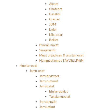
Aixam
Chatenet
Casalini
Grecav
JDM
Ligier
Microcar
Bellier
Pyörän navat
Suojakumit
Muut ohjauksen & alustan osat
Hammastangot TÄYDELLINEN
Huolto-osat
Jarru-osat
Jarrutiivisteet
Jarrurummut
Jarrupalat
Etujarrupalat
Takajarrupalat
Jarrukengät
Jarruletkut