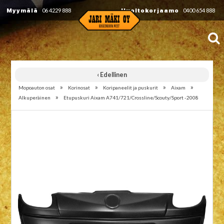
Myymälä
06 4229 888
Huoltokorjaamo
0400 654 888
‹ Edellinen
»
»
»
»
Mopoauton osat
Korinosat
Koripaneelit ja puskurit
Aixam
»
Alkuperäinen
Etupuskuri Aixam A741/721/Crossline/Scouty/Sport -2008