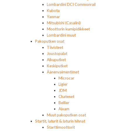
Lombardini DCI Commonrail
Kubota
Yanmar
Mitsubishi (Casalini)
Moottorin kumipidikkeet
Lombardini muut
Pakoputken osat
Tiivisteet
Joustopalat
Alkuputket
Keskiputket
Äänenvaimentimet
Microcar
Ligier
JDM
Chatenet
Bellier
Aixam
Muut pakoputken osat
Startit, laturit & laturin hihnat
Starttimoottorit