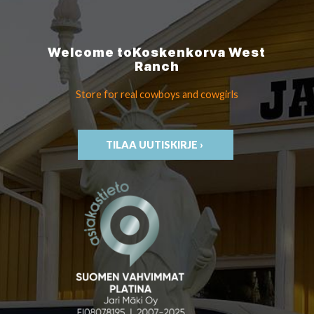
Welcome to
Koskenkorva
West
Ranch
Store for real cowboys
and cowgirls
TILAA UUTISKIRJE ›