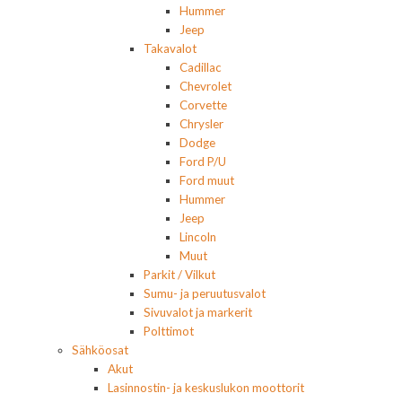
Hummer
Jeep
Takavalot
Cadillac
Chevrolet
Corvette
Chrysler
Dodge
Ford P/U
Ford muut
Hummer
Jeep
Lincoln
Muut
Parkit / Vilkut
Sumu- ja peruutusvalot
Sivuvalot ja markerit
Polttimot
Sähköosat
Akut
Lasinnostin- ja keskuslukon moottorit