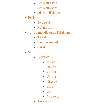
Sivulasit oikea
Sivulasit vasen
Ikkunan tiivisteet
Peilit
Sivupeilit
Peilin osat
Tarrat, merkit, logot, listat yms.
Tarrat
Logot & merkit
Listat
Valot
Ajovalot
Aixam
Bellier
Casalini
Chatenet
Grecav
Ligier
JDM
Microcar
Takavalot