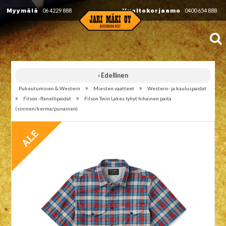
Myymälä
06 4229 888
Huoltokorjaamo
0400 654 888
‹ Edellinen
»
»
Pukeutuminen & Western
Miesten vaatteet
Western- ja kauluspaidat
»
»
Filson -flanellipaidat
Filson Twin Lakes lyhyt hihainen paita
(sininen/kerma/punainen)
TARJOUS