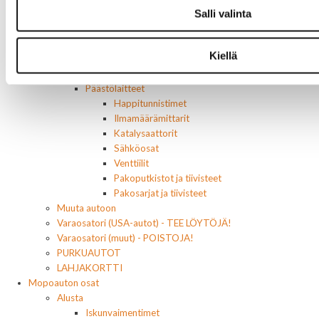
Salli valinta
Muut moottorin osat
Hihnat
Kiristimet
Kiellä
Kauttakulkupyörät
Öljynpaineanturit
Päästölaitteet
Happitunnistimet
Ilmamäärämittarit
Katalysaattorit
Sähköosat
Venttiilit
Pakoputkistot ja tiivisteet
Pakosarjat ja tiivisteet
Muuta autoon
Varaosatori (USA-autot) - TEE LÖYTÖJÄ!
Varaosatori (muut) - POISTOJA!
PURKUAUTOT
LAHJAKORTTI
Mopoauton osat
Alusta
Iskunvaimentimet