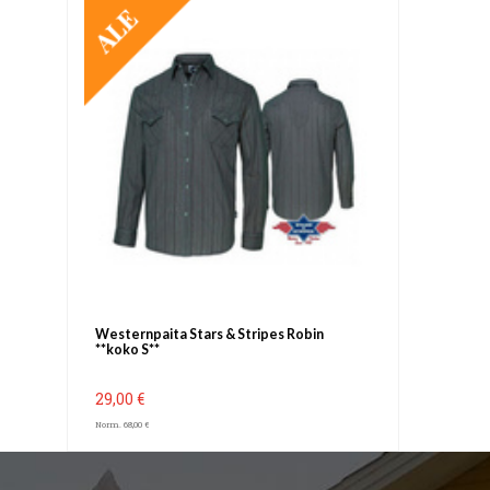
TARJOUS
Westernpaita Stars & Stripes Robin
**koko S**
29,00 €
Norm. 68,00 €