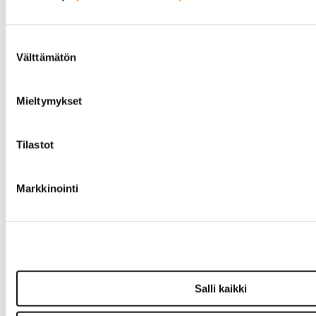
Ovipeilit
Puskurit
Chevrolet
Suostumuksen
Dodge
valinta
Välttämätön
Ford
Valoraudat
Roiskeläpät
Mieltymykset
Rekisterikilven kehykset
Sivulasivisiirit ja tuuliohjaimet
Työkalulaatikot
Tilastot
Vetokoukut ja osat
Vetokoukun peitelevyt
Muut ulkopuolen osat
Markkinointi
Voimansiirto
Ristikot ja tukilaakerit
Laakerit, muut
Tiivisteet
Vaihteisto-osat
Vetoakselit ja suojakumit
Moottorin osat
Salli kaikki
Moottorin tiivisteet
Moottorin ehostusosat