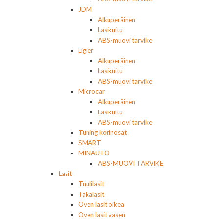
JDM
Alkuperäinen
Lasikuitu
ABS-muovi tarvike
Ligier
Alkuperäinen
Lasikuitu
ABS-muovi tarvike
Microcar
Alkuperäinen
Lasikuitu
ABS-muovi tarvike
Tuning korinosat
SMART
MINAUTO
ABS-MUOVI TARVIKE
Lasit
Tuulilasit
Takalasit
Oven lasit oikea
Oven lasit vasen