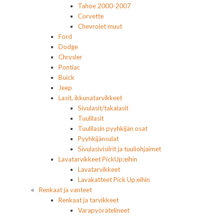
Tahoe 2000-2007
Corvette
Chevrolet muut
Ford
Dodge
Chrysler
Pontiac
Buick
Jeep
Lasit, ikkunatarvikkeet
Sivulasit/takalasit
Tuulilasit
Tuulilasin pyyhkijän osat
Pyyhkijänsulat
Sivulasivisiirit ja tuuliohjaimet
Lavatarvikkeet PickUp:eihin
Lavatarvikkeet
Lavakatteet Pick Up:eihin
Renkaat ja vanteet
Renkaat ja tarvikkeet
Varapyörätelineet