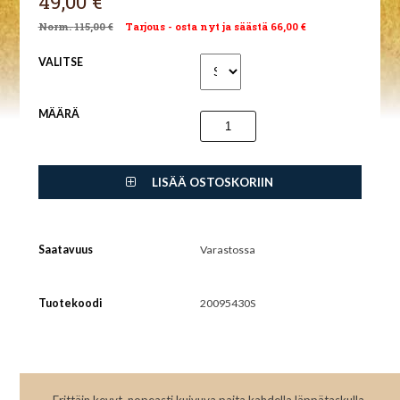
49,00 €
115,00 €
Tarjous - osta nyt ja säästä 66,00 €
VALITSE
MÄÄRÄ
LISÄÄ OSTOSKORIIN
Saatavuus
Varastossa
Tuotekoodi
20095430S
Erittäin kevyt, nopeasti kuivuva paita kahdella läppätaskulla.