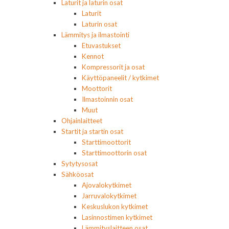
Laturit ja laturin osat
Laturit
Laturin osat
Lämmitys ja ilmastointi
Etuvastukset
Kennot
Kompressorit ja osat
Käyttöpaneelit / kytkimet
Moottorit
Ilmastoinnin osat
Muut
Ohjainlaitteet
Startit ja startin osat
Starttimoottorit
Starttimoottorin osat
Sytytysosat
Sähköosat
Ajovalokytkimet
Jarruvalokytkimet
Keskuslukon kytkimet
Lasinnostimen kytkimet
Lämmityslaitteen osat