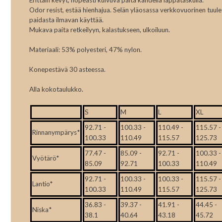
Odor resist, estää hienhajua. Selän yläosassa verkkovuorinen tuul
paidasta ilmavan käyttää.
Mukava paita retkeilyyn, kalastukseen, ulkoiluun.
Materiaali: 53% polyesteri, 47% nylon.
Konepestävä 30 asteessa.
Alla kokotaulukko.
S
M
L
XL
92.71 -
100.33 -
110.49 -
115.57 -
Rinnanympärys*
100.33
110.49
115.57
125.73
77.47 -
85.09 -
92.71 -
100.33 -
Vyötärö*
85.09
92.71
100.33
110.49
92.71 -
100.33 -
100.33 -
115.57 -
Lantio*
100.33
110.49
115.57
125.73
36.83 -
39.37 -
41.91 -
44.45 -
Niska*
38.1
40.64
43.18
45.72