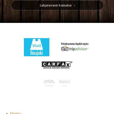
Lahjatavarat & sisustus
Etusivu