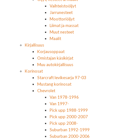
Vaihteistoöljyt
Jarrunesteet
Moottoriöljyt
Liimat ja massat
Muut nesteet
Maalit
Kirjallisuus
Korjausoppaat
Omistajan käsikirjat
Muu autokirjallisuus
Korinosat
Starcraft levikesarja 97-03
Mustang korinosat
Chevrolet
Van 1978-1996
Van 1997-
Pick upp 1988-1999
Pick upp 2000-2007
Pick upp 2008-
Suburban 1992-1999
Suburban 2000-2006