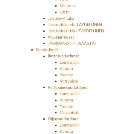
Microcar
Ligier
Jarrulevyt taka
Jarrusatulat etu TÄYDELLINEN
Jarrusatulat taka TÄYDELLINEN
Muut jarruosat
JARRUPAKETIT -SÄÄSTÄ!
Suodattimet
Ilmansuodattimet
Lombardini
Kubota
Yanmar
Mitsubishi
Polttoainesuodattimet
Lombardini
Kubota
Yanmar
Mitsubishi
Öljynsuodattimet
Lombardini
Kubota