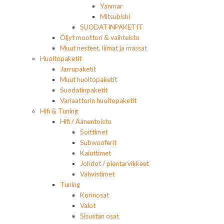
Yanmar
Mitsubishi
SUODATINPAKETIT
Öljyt moottori & vaihteisto
Muut nesteet, liimat ja massat
Huoltopaketit
Jarrupaketit
Muut huoltopaketit
Suodatinpaketit
Variaattorin huoltopaketit
Hifi & Tuning
Hifi / Äänentoisto
Soittimet
Subwooferit
Kaiuttimet
Johdot / pientarvikkeet
Vahvistimet
Tuning
Korinosat
Valot
Sisustan osat