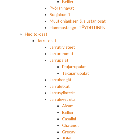
Bellier
Pyörän navat
Suojakumit
Muut ohjauksen & alustan osat
Hammastangot TÄYDELLINEN
Huolto-osat
Jarru-osat
Jarrutiivisteet
Jarrurummut
Jarrupalat
Etujarrupalat
Takajarrupalat
Jarrukengät
Jarruletkut
Jarrusylinterit
Jarrulevyt etu
Aixam
Bellier
Casalini
Chatenet
Grecav
JDM