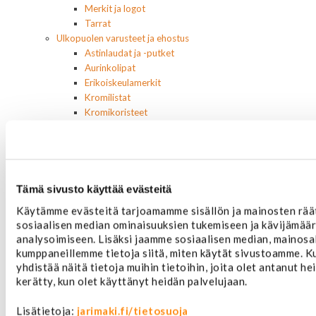
Merkit ja logot
Tarrat
Ulkopuolen varusteet ja ehostus
Astinlaudat ja -putket
Aurinkolipat
Erikoiskeulamerkit
Kromilistat
Kromikoristeet
Cadillac
Chevrolet
Chrysler
Dodge
Ford
Tämä sivusto käyttää evästeitä
Hummer
Käytämme evästeitä tarjoamamme sisällön ja mainosten rää
Jeep
sosiaalisen median ominaisuuksien tukemiseen ja kävijämä
Yleismalliset
analysoimiseen. Lisäksi jaamme sosiaalisen median, mainosal
Lokasuojanlevikkeet ja helman osat
kumppaneillemme tietoja siitä, miten käytät sivustoamme.
Maskit
yhdistää näitä tietoja muihin tietoihin, joita olet antanut heil
Chrysler
kerätty, kun olet käyttänyt heidän palvelujaan.
Ford
Chevrolet
Lisätietoja:
jarimaki.fi/tietosuoja