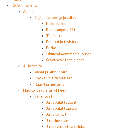
USA-auton osat
Alusta
Ohjauslaitteet ja jousitus
Pallonivelet
Raidetangonpäät
Tukivarret
Pumput ja tiivisteet
Puslat
Iskunvaimentimet ja jouset
Ohjausvaihteet ja osat
Autonhoito
Vahat ja autonhoito
Työkalut ja tarvikkeet
Ruuvit ja mutterit
Huolto-osat ja tarvikkeet
Jarru-osat
Jarrupalat (eteen)
Jarrupalat (taakse)
Jarrukengät
Jarrutiivisteet
Jarrusylinterit ja satulat