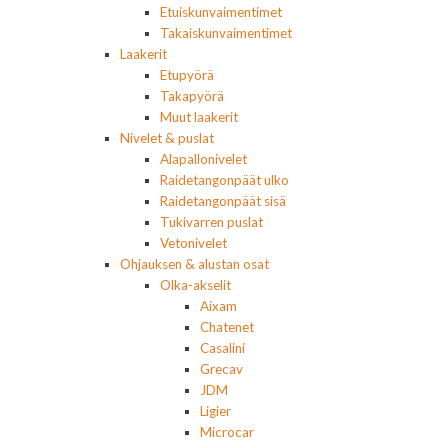
Etuiskunvaimentimet
Takaiskunvaimentimet
Laakerit
Etupyörä
Takapyörä
Muut laakerit
Nivelet & puslat
Alapallonivelet
Raidetangonpäät ulko
Raidetangonpäät sisä
Tukivarren puslat
Vetonivelet
Ohjauksen & alustan osat
Olka-akselit
Aixam
Chatenet
Casalini
Grecav
JDM
Ligier
Microcar