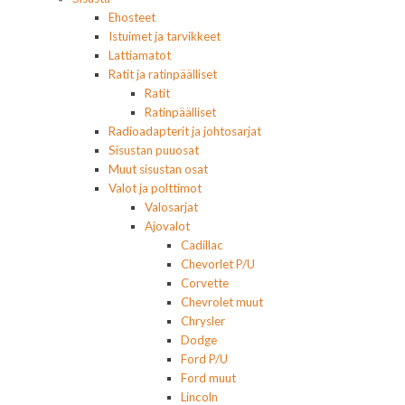
Ehosteet
Istuimet ja tarvikkeet
Lattiamatot
Ratit ja ratinpäälliset
Ratit
Ratinpäälliset
Radioadapterit ja johtosarjat
Sisustan puuosat
Muut sisustan osat
Valot ja polttimot
Valosarjat
Ajovalot
Cadillac
Chevorlet P/U
Corvette
Chevrolet muut
Chrysler
Dodge
Ford P/U
Ford muut
Lincoln