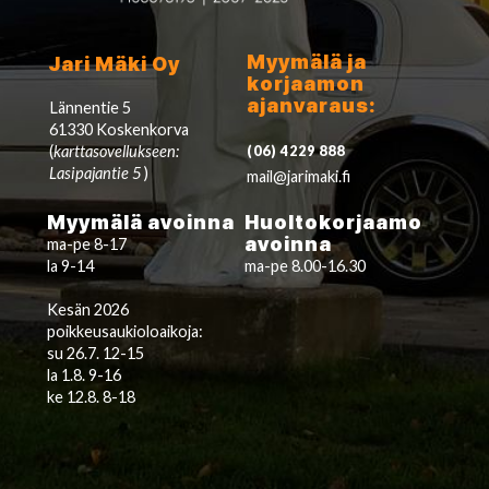
Myymälä ja
Jari Mäki Oy
korjaamon
ajanvaraus:
Lännentie 5
61330 Koskenkorva
(
karttasovellukseen:
(06) 4229 888
Lasipajantie 5
)
mail@jarimaki.fi
Myymälä avoinna
Huoltokorjaamo
avoinna
ma-pe 8-17
la 9-14
ma-pe 8.00-16.30
Kesän 2026
poikkeusaukioloaikoja:
su 26.7. 12-15
la 1.8. 9-16
ke 12.8. 8-18