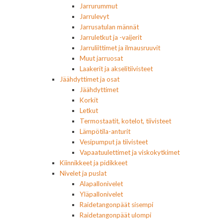
Jarrurummut
Jarrulevyt
Jarrusatulan männät
Jarruletkut ja -vaijerit
Jarruliittimet ja ilmausruuvit
Muut jarruosat
Laakerit ja akselitiivisteet
Jäähdyttimet ja osat
Jäähdyttimet
Korkit
Letkut
Termostaatit, kotelot, tiivisteet
Lämpötila-anturit
Vesipumput ja tiivisteet
Vapaatuulettimet ja viskokytkimet
Kiinnikkeet ja pidikkeet
Nivelet ja puslat
Alapallonivelet
Yläpallonivelet
Raidetangonpäät sisempi
Raidetangonpäät ulompi