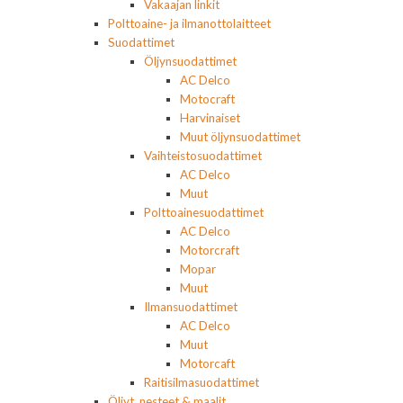
Vakaajan linkit
Polttoaine- ja ilmanottolaitteet
Suodattimet
Öljynsuodattimet
AC Delco
Motocraft
Harvinaiset
Muut öljynsuodattimet
Vaihteistosuodattimet
AC Delco
Muut
Polttoainesuodattimet
AC Delco
Motorcraft
Mopar
Muut
Ilmansuodattimet
AC Delco
Muut
Motorcaft
Raitisilmasuodattimet
Öljyt, nesteet & maalit