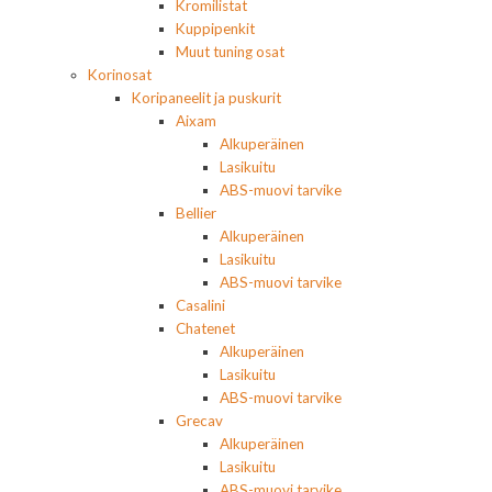
Kromilistat
Kuppipenkit
Muut tuning osat
Korinosat
Koripaneelit ja puskurit
Aixam
Alkuperäinen
Lasikuitu
ABS-muovi tarvike
Bellier
Alkuperäinen
Lasikuitu
ABS-muovi tarvike
Casalini
Chatenet
Alkuperäinen
Lasikuitu
ABS-muovi tarvike
Grecav
Alkuperäinen
Lasikuitu
ABS-muovi tarvike