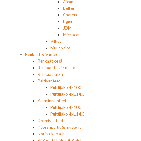
Aixam
Bellier
Chatenet
Ligier
JDM
Microcar
Vilkut
Muut valot
Renkaat & Vanteet
Renkaat kesä
Renkaat talvi / nasta
Renkaat kitka
Peltivanteet
Pulttijako 4x100
Pulttijako 4x114,3
Alumiinivanteet
Pulttijako 4x100
Pulttijako 4x114,3
Kromivanteet
Pyöränpultit & mutterit
Koristekapselit
PAKETTITARJOUKSET