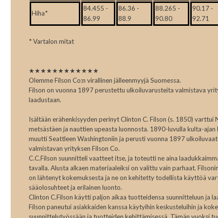
84.455 -
86.36 -
88.265 -
90.17 -
Hiha*
86.99
88.9
90.80
92.71
* Vartalon mitat
★★★★★★★★★★★★
Olemme Filson Co:n virallinen jälleenmyyjä Suomessa.
Filson on vuonna 1897 perustettu ulkoiluvarusteita valmistava yrit
laadustaan.
Isältään erähenkisyyden perinyt Clinton C. Filson (s. 1850) varttu
metsästäen ja nauttien upeasta luonnosta. 1890-luvulla kulta-ajan 
muutti Seattleen Washingtoniin ja perusti vuonna 1897 ulkoiluvaatt
valmistavan yrityksen Filson Co.
C.C.Filson suunnitteli vaatteet itse, ja toteutti ne aina laadukkaimm
tavalla. Alusta alkaen materiaaleiksi on valittu vain parhaat. Filson
on lähtenyt kokemuksesta ja ne on kehitetty todellista käyttöä va
sääolosuhteet ja erilainen luonto.
Clinton C.Filson käytti paljon aikaa tuotteidensa suunnitteluun ja 
Filson paneutui asiakkaiden kanssa käytyihin keskusteluihin ja kok
suunnittelutyössään ja tuotteiden kehittämisessä. Tämän vuoksi tu