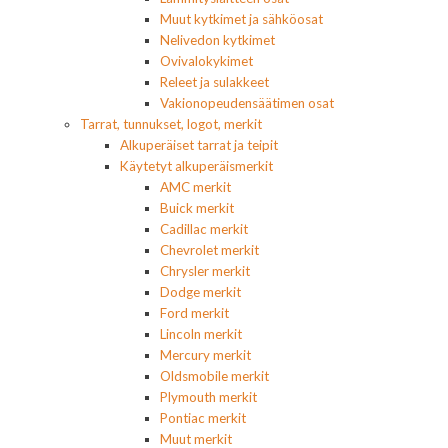
Muut kytkimet ja sähköosat
Nelivedon kytkimet
Ovivalokykimet
Releet ja sulakkeet
Vakionopeudensäätimen osat
Tarrat, tunnukset, logot, merkit
Alkuperäiset tarrat ja teipit
Käytetyt alkuperäismerkit
AMC merkit
Buick merkit
Cadillac merkit
Chevrolet merkit
Chrysler merkit
Dodge merkit
Ford merkit
Lincoln merkit
Mercury merkit
Oldsmobile merkit
Plymouth merkit
Pontiac merkit
Muut merkit