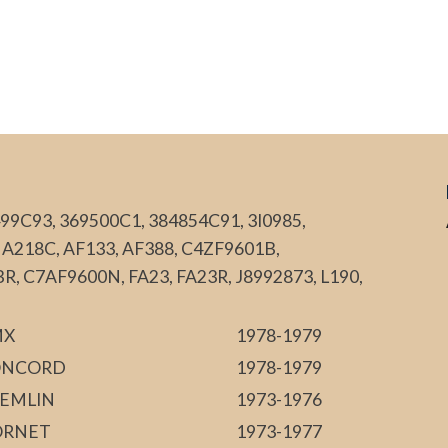
99C93, 369500C1, 384854C91, 3I0985,
 A218C, AF133, AF388, C4ZF9601B,
, C7AF9600N, FA23, FA23R, J8992873, L190,
MX
1978-1979
ONCORD
1978-1979
EMLIN
1973-1976
ORNET
1973-1977