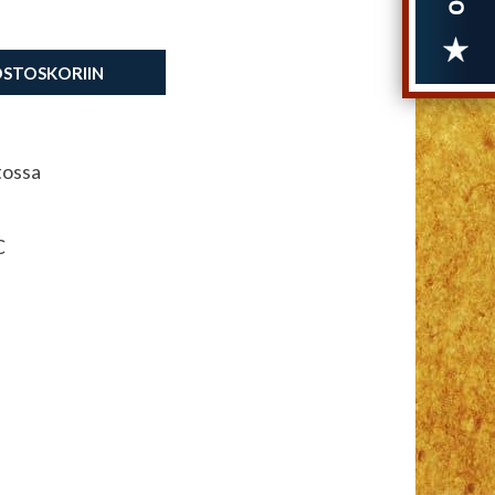
OSTOSKORIIN
tossa
C