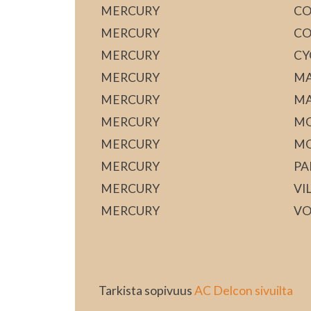
MERCURY
C
MERCURY
CO
MERCURY
CY
MERCURY
MA
MERCURY
MA
MERCURY
MO
MERCURY
M
MERCURY
PA
MERCURY
VI
MERCURY
VO
Tarkista sopivuus
AC Delcon sivuilta