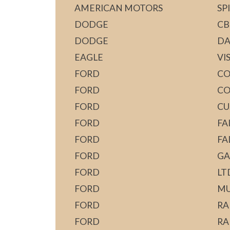
AMERICAN MOTORS
SP
DODGE
CB
DODGE
DA
EAGLE
VI
FORD
CO
FORD
CO
FORD
CU
FORD
FA
FORD
FA
FORD
GA
FORD
LT
FORD
MU
FORD
RA
FORD
RA