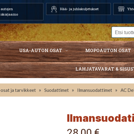
autojen
Hää- ja juhlakuljetukset
Yhte
tokorjaamo
USA-AUTON OSAT
MOPOAUTON OSAT
LAHJATAVARAT & SISUS
»
»
»
osat ja tarvikkeet
Suodattimet
Ilmansuodattimet
AC De
Ilmansuodat
28,00 €