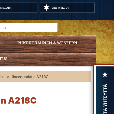
ystiedot
Jari Mäki Oy
PUKEUTUMINEN & WESTERN
TUS
»
lco
Ilmansuodatin A218C
in A218C