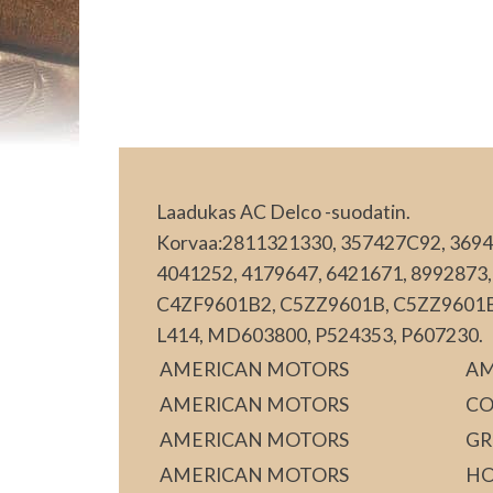
Laadukas AC Delco -suodatin.
Korvaa:2811321330, 357427C92, 3694
4041252, 4179647, 6421671, 8992873,
C4ZF9601B2, C5ZZ9601B, C5ZZ9601BR
L414, MD603800, P524353, P607230.
AMERICAN MOTORS
A
AMERICAN MOTORS
C
AMERICAN MOTORS
GR
AMERICAN MOTORS
H