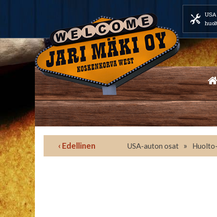
USA 
huol
‹ Edellinen
»
USA-auton osat
Huolto-