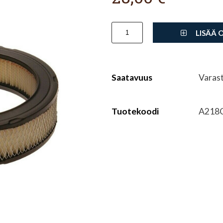
LISÄÄ 
Saatavuus
Varas
Tuotekoodi
A218