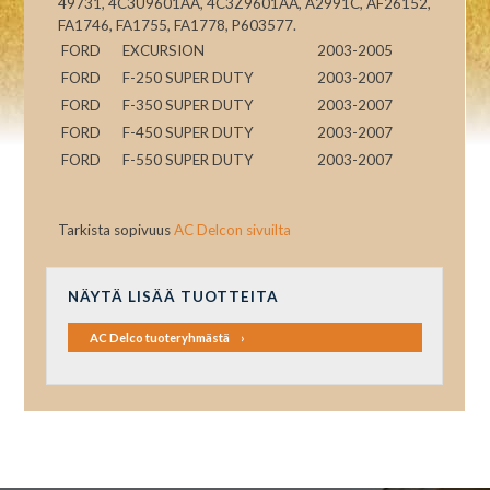
49731, 4C3U9601AA, 4C3Z9601AA, A2991C, AF26152,
FA1746, FA1755, FA1778, P603577.
FORD
EXCURSION
2003-2005
FORD
F-250 SUPER DUTY
2003-2007
FORD
F-350 SUPER DUTY
2003-2007
FORD
F-450 SUPER DUTY
2003-2007
FORD
F-550 SUPER DUTY
2003-2007
Tarkista sopivuus
AC Delcon sivuilta
NÄYTÄ LISÄÄ TUOTTEITA
AC Delco tuoteryhmästä