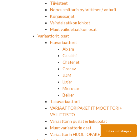
Tiivisteet
Nopeusmittarin pyörittimet / anturit
Korjaussarjat
Vaihdelaatikon lohkot
Muut vaihdelaatikon osat
Variaattorit, osat
Etuvariaattorit
Aixam
Casalini
Chatenet
Grecav
JDM
Ligier
Microcar
Bellier
Takavariaattorit
VARIAATTORIPAKETIT MOOTTORI+
VAIHTEISTO
Variaattorin puslat & liukupalat
Muut variaattorin osat
Tilaa uutiskirje ›
Variaattorin HUOLTOPAKETIT