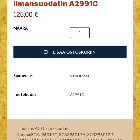
Ilmansuodatin A2991C
125,00 €
MÄÄRÄ
LISÄÄ OSTOSKORIIN
Saatavuus
Varastossa
Tuotekoodi
A2991C
Laadukas AC Delco -suodatin.
Korvaa:3C3U9601BC, 3C3Z9601BA, 3C3Z9601BB,