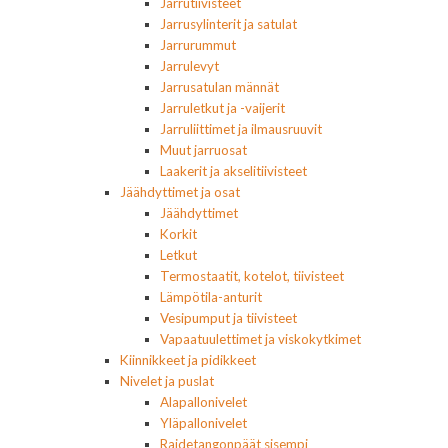
Jarrutiivisteet
Jarrusylinterit ja satulat
Jarrurummut
Jarrulevyt
Jarrusatulan männät
Jarruletkut ja -vaijerit
Jarruliittimet ja ilmausruuvit
Muut jarruosat
Laakerit ja akselitiivisteet
Jäähdyttimet ja osat
Jäähdyttimet
Korkit
Letkut
Termostaatit, kotelot, tiivisteet
Lämpötila-anturit
Vesipumput ja tiivisteet
Vapaatuulettimet ja viskokytkimet
Kiinnikkeet ja pidikkeet
Nivelet ja puslat
Alapallonivelet
Yläpallonivelet
Raidetangonpäät sisempi