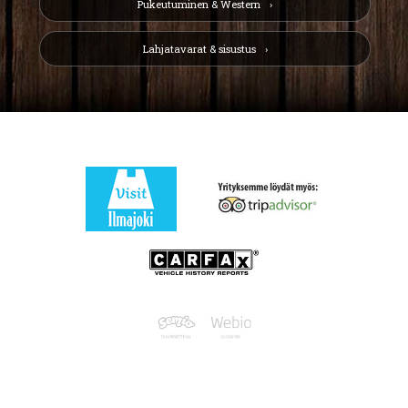
Pukeutuminen & Western
Lahjatavarat & sisustus