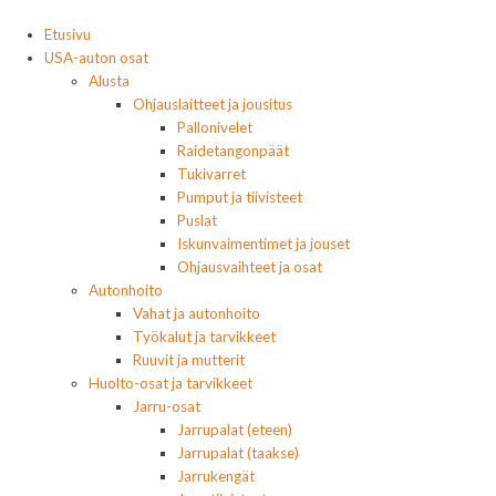
Etusivu
USA-auton osat
Alusta
Ohjauslaitteet ja jousitus
Pallonivelet
Raidetangonpäät
Tukivarret
Pumput ja tiivisteet
Puslat
Iskunvaimentimet ja jouset
Ohjausvaihteet ja osat
Autonhoito
Vahat ja autonhoito
Työkalut ja tarvikkeet
Ruuvit ja mutterit
Huolto-osat ja tarvikkeet
Jarru-osat
Jarrupalat (eteen)
Jarrupalat (taakse)
Jarrukengät