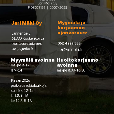
Myymälä ja
Jari Mäki Oy
korjaamon
ajanvaraus:
Lännentie 5
61330 Koskenkorva
(
karttasovellukseen:
(06) 4229 888
Lasipajantie 5
)
mail@jarimaki.fi
Myymälä avoinna
Huoltokorjaamo
avoinna
ma-pe 8-17
la 9-14
ma-pe 8.00-16.30
Kesän 2026
poikkeusaukioloaikoja:
su 26.7. 12-15
la 1.8. 9-16
ke 12.8. 8-18