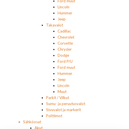
Ford muut
Lincoln
Hummer
Jeep
Takavalot
Cadillac
Chevrolet
Corvette
Chrysler
Dodge
Ford P/U
Ford muut
Hummer
Jeep
Lincoln
Muut
Parkit / Vilkut
Sumu- ja peruutusvalot
Sivuvalot ja markerit
Polttimot
Sähköosat
Akut