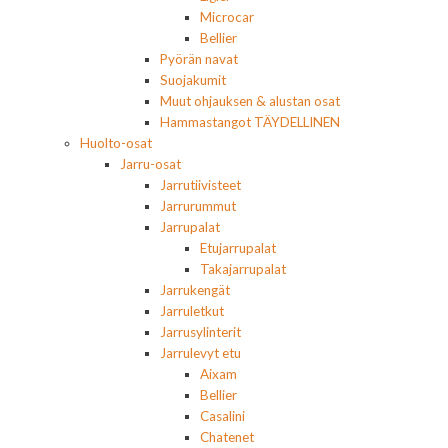
Microcar
Bellier
Pyörän navat
Suojakumit
Muut ohjauksen & alustan osat
Hammastangot TÄYDELLINEN
Huolto-osat
Jarru-osat
Jarrutiivisteet
Jarrurummut
Jarrupalat
Etujarrupalat
Takajarrupalat
Jarrukengät
Jarruletkut
Jarrusylinterit
Jarrulevyt etu
Aixam
Bellier
Casalini
Chatenet