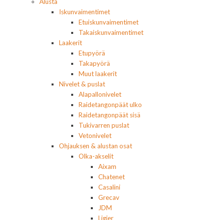
Alusta
Iskunvaimentimet
Etuiskunvaimentimet
Takaiskunvaimentimet
Laakerit
Etupyörä
Takapyörä
Muut laakerit
Nivelet & puslat
Alapallonivelet
Raidetangonpäät ulko
Raidetangonpäät sisä
Tukivarren puslat
Vetonivelet
Ohjauksen & alustan osat
Olka-akselit
Aixam
Chatenet
Casalini
Grecav
JDM
Ligier