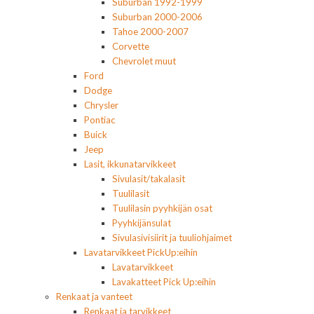
Suburban 1992-1999
Suburban 2000-2006
Tahoe 2000-2007
Corvette
Chevrolet muut
Ford
Dodge
Chrysler
Pontiac
Buick
Jeep
Lasit, ikkunatarvikkeet
Sivulasit/takalasit
Tuulilasit
Tuulilasin pyyhkijän osat
Pyyhkijänsulat
Sivulasivisiirit ja tuuliohjaimet
Lavatarvikkeet PickUp:eihin
Lavatarvikkeet
Lavakatteet Pick Up:eihin
Renkaat ja vanteet
Renkaat ja tarvikkeet