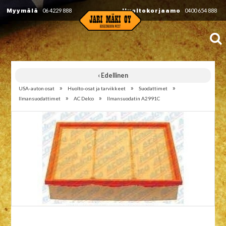
Myymälä
06 4229 888
Huoltokorjaamo
0400 654 888
‹ Edellinen
»
»
»
USA-auton osat
Huolto-osat ja tarvikkeet
Suodattimet
»
»
Ilmansuodattimet
AC Delco
Ilmansuodatin A2991C