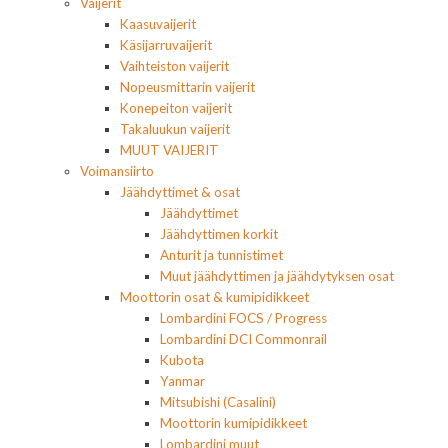
Vaijerit
Kaasuvaijerit
Käsijarruvaijerit
Vaihteiston vaijerit
Nopeusmittarin vaijerit
Konepeiton vaijerit
Takaluukun vaijerit
MUUT VAIJERIT
Voimansiirto
Jäähdyttimet & osat
Jäähdyttimet
Jäähdyttimen korkit
Anturit ja tunnistimet
Muut jäähdyttimen ja jäähdytyksen osat
Moottorin osat & kumipidikkeet
Lombardini FOCS / Progress
Lombardini DCI Commonrail
Kubota
Yanmar
Mitsubishi (Casalini)
Moottorin kumipidikkeet
Lombardini muut