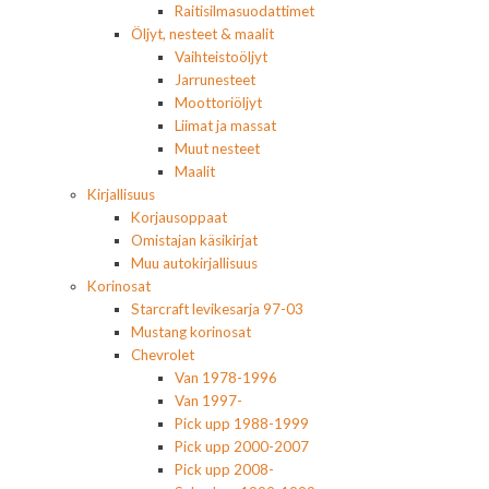
Raitisilmasuodattimet
Öljyt, nesteet & maalit
Vaihteistoöljyt
Jarrunesteet
Moottoriöljyt
Liimat ja massat
Muut nesteet
Maalit
Kirjallisuus
Korjausoppaat
Omistajan käsikirjat
Muu autokirjallisuus
Korinosat
Starcraft levikesarja 97-03
Mustang korinosat
Chevrolet
Van 1978-1996
Van 1997-
Pick upp 1988-1999
Pick upp 2000-2007
Pick upp 2008-