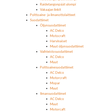
Raidetangonpäät ulompi
Vakaajan linkit
Polttoaine- ja ilmanottolaitteet
Suodattimet
Öljynsuodattimet
AC Delco
Motocraft
Harvinaiset
Muut öljynsuodattimet
Vaihteistosuodattimet
AC Delco
Muut
Polttoainesuodattimet
AC Delco
Motorcraft
Mopar
Muut
Ilmansuodattimet
AC Delco
Muut
Motorcaft