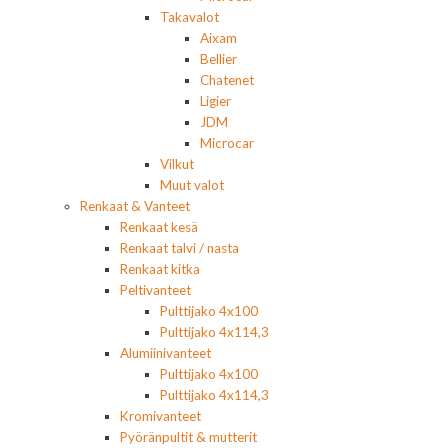
Takavalot
Aixam
Bellier
Chatenet
Ligier
JDM
Microcar
Vilkut
Muut valot
Renkaat & Vanteet
Renkaat kesä
Renkaat talvi / nasta
Renkaat kitka
Peltivanteet
Pulttijako 4x100
Pulttijako 4x114,3
Alumiinivanteet
Pulttijako 4x100
Pulttijako 4x114,3
Kromivanteet
Pyöränpultit & mutterit