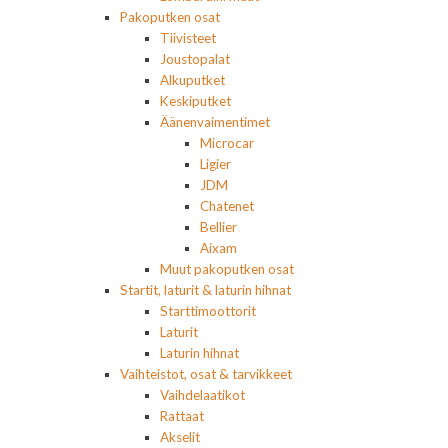
Pakoputken osat
Tiivisteet
Joustopalat
Alkuputket
Keskiputket
Äänenvaimentimet
Microcar
Ligier
JDM
Chatenet
Bellier
Aixam
Muut pakoputken osat
Startit, laturit & laturin hihnat
Starttimoottorit
Laturit
Laturin hihnat
Vaihteistot, osat & tarvikkeet
Vaihdelaatikot
Rattaat
Akselit