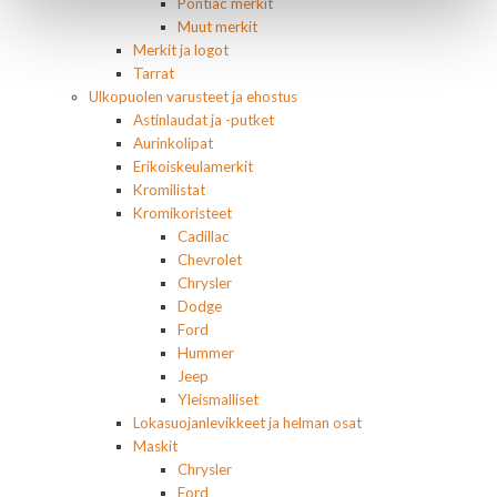
Pontiac merkit
Muut merkit
Merkit ja logot
Tarrat
Ulkopuolen varusteet ja ehostus
Astinlaudat ja -putket
Aurinkolipat
Erikoiskeulamerkit
Kromilistat
Kromikoristeet
Cadillac
Chevrolet
Chrysler
Dodge
Ford
Hummer
Jeep
Yleismalliset
Lokasuojanlevikkeet ja helman osat
Maskit
Chrysler
Ford