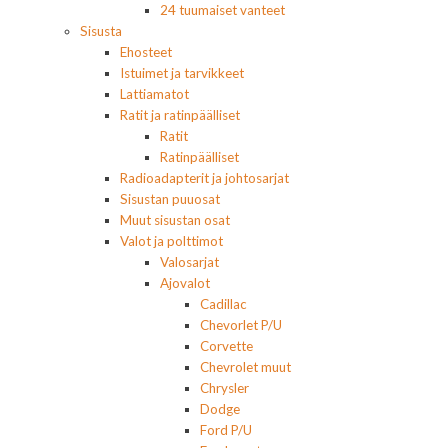
24 tuumaiset vanteet
Sisusta
Ehosteet
Istuimet ja tarvikkeet
Lattiamatot
Ratit ja ratinpäälliset
Ratit
Ratinpäälliset
Radioadapterit ja johtosarjat
Sisustan puuosat
Muut sisustan osat
Valot ja polttimot
Valosarjat
Ajovalot
Cadillac
Chevorlet P/U
Corvette
Chevrolet muut
Chrysler
Dodge
Ford P/U