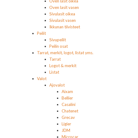
Oven lasit oikea
Oven lasit vasen
Sivulasit oikea
Sivulasit vasen
Ikkunan tiivisteet
Peilit
Sivupeilit
Peilin osat
Tarrat, merkit, logot, listat yms.
Tarrat
Logot & merkit
Listat
Valot
Ajovalot
Aixam
Bellier
Casalini
Chatenet
Grecav
Ligier
JDM
Microcar