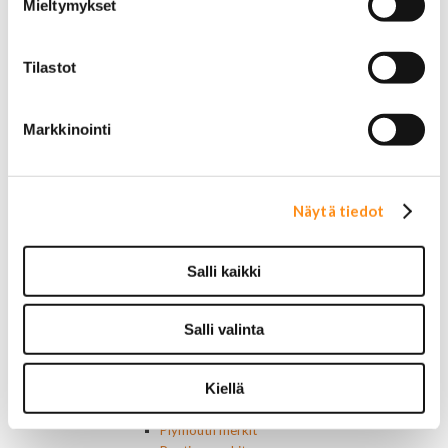
Mieltymykset
Lasinnostimen kytkimet
Lämmityslaitteen osat
Muut kytkimet ja sähköosat
Tilastot
Nelivedon kytkimet
Ovivalokykimet
Releet ja sulakkeet
Markkinointi
Vakionopeudensäätimen osat
Tarrat, tunnukset, logot, merkit
Alkuperäiset tarrat ja teipit
Käytetyt alkuperäismerkit
Näytä tiedot
AMC merkit
Buick merkit
Cadillac merkit
Salli kaikki
Chevrolet merkit
Chrysler merkit
Dodge merkit
Salli valinta
Ford merkit
Lincoln merkit
Kiellä
Mercury merkit
Oldsmobile merkit
Plymouth merkit