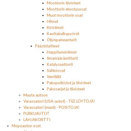
Moottorin tiivisteet
Moottorin ehostusosat
Muut moottorin osat
Hihnat
Kiristimet
Kauttakulkupyörät
Öljynpaineanturit
Päästölaitteet
Happitunnistimet
Ilmamäärämittarit
Katalysaattorit
Sähköosat
Venttiilit
Pakoputkistot ja tiivisteet
Pakosarjat ja tiivisteet
Muuta autoon
Varaosatori (USA-autot) - TEE LÖYTÖJÄ!
Varaosatori (muut) - POISTOJA!
PURKUAUTOT
LAHJAKORTTI
Mopoauton osat