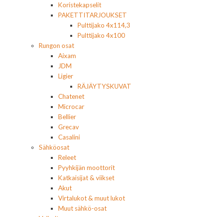
Koristekapselit
PAKETTITARJOUKSET
Pulttijako 4x114,3
Pulttijako 4x100
Rungon osat
Aixam
JDM
Ligier
RÄJÄYTYSKUVAT
Chatenet
Microcar
Bellier
Grecav
Casalini
Sähköosat
Releet
Pyyhkijän moottorit
Katkaisijat & viikset
Akut
Virtalukot & muut lukot
Muut sähkö-osat