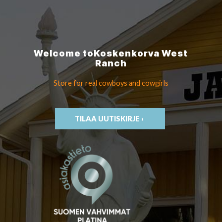
Welcome to
Koskenkorva
West
Ranch
Store for real cowboys
and cowgirls
TILAA UUTISKIRJE ›