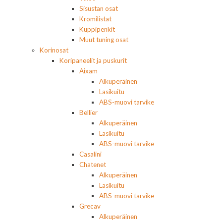
Sisustan osat
Kromilistat
Kuppipenkit
Muut tuning osat
Korinosat
Koripaneelit ja puskurit
Aixam
Alkuperäinen
Lasikuitu
ABS-muovi tarvike
Bellier
Alkuperäinen
Lasikuitu
ABS-muovi tarvike
Casalini
Chatenet
Alkuperäinen
Lasikuitu
ABS-muovi tarvike
Grecav
Alkuperäinen