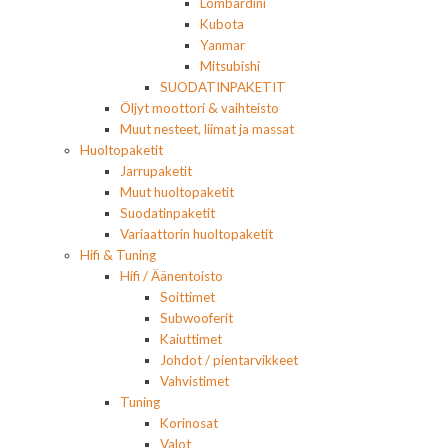
Lombardini
Kubota
Yanmar
Mitsubishi
SUODATINPAKETIT
Öljyt moottori & vaihteisto
Muut nesteet, liimat ja massat
Huoltopaketit
Jarrupaketit
Muut huoltopaketit
Suodatinpaketit
Variaattorin huoltopaketit
Hifi & Tuning
Hifi / Äänentoisto
Soittimet
Subwooferit
Kaiuttimet
Johdot / pientarvikkeet
Vahvistimet
Tuning
Korinosat
Valot