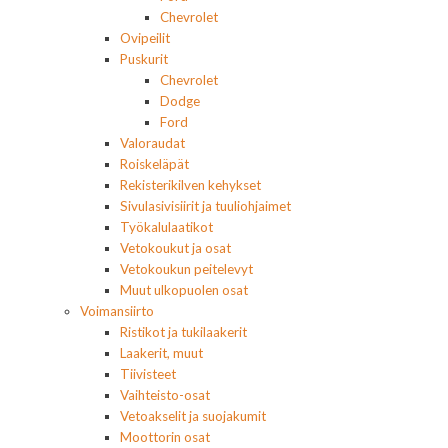
Chevrolet
Ovipeilit
Puskurit
Chevrolet
Dodge
Ford
Valoraudat
Roiskeläpät
Rekisterikilven kehykset
Sivulasivisiirit ja tuuliohjaimet
Työkalulaatikot
Vetokoukut ja osat
Vetokoukun peitelevyt
Muut ulkopuolen osat
Voimansiirto
Ristikot ja tukilaakerit
Laakerit, muut
Tiivisteet
Vaihteisto-osat
Vetoakselit ja suojakumit
Moottorin osat