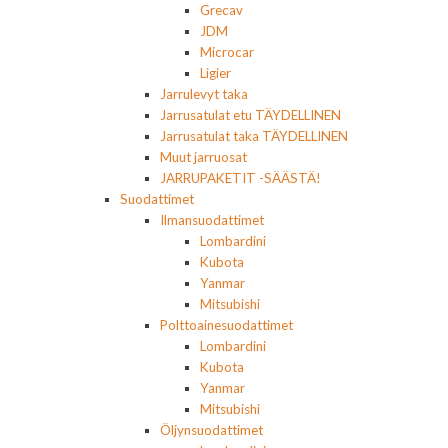
Grecav
JDM
Microcar
Ligier
Jarrulevyt taka
Jarrusatulat etu TÄYDELLINEN
Jarrusatulat taka TÄYDELLINEN
Muut jarruosat
JARRUPAKETIT -SÄÄSTÄ!
Suodattimet
Ilmansuodattimet
Lombardini
Kubota
Yanmar
Mitsubishi
Polttoainesuodattimet
Lombardini
Kubota
Yanmar
Mitsubishi
Öljynsuodattimet