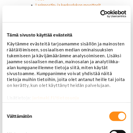
Lasinnostin- ja keskuslukon moottorit
Laturit ja laturin osat
Laturit
Laturin osat
Lämmitys ja ilmastointi
Tämä sivusto käyttää evästeitä
Etuvastukset
Kennot
Käytämme evästeitä tarjoamamme sisällön ja mainosten
Kompressorit ja osat
räätälöimiseen, sosiaalisen median ominaisuuksien
Käyttöpaneelit / kytkimet
tukemiseen ja kävijämäärämme analysoimiseen. Lisäksi
jaamme sosiaalisen median, mainosalan ja analytiikka-
Moottorit
alan kumppaneillemme tietoja siitä, miten käytät
Ilmastoinnin osat
sivustoamme. Kumppanimme voivat yhdistää näitä
Muut
tietoja muihin tietoihin, joita olet antanut heille tai joita
Ohjainlaitteet
on kerätty, kun olet käyttänyt heidän palvelujaan.
Startit ja startin osat
Starttimoottorit
Lisätietoja:
jarimaki.fi/tietosuoja
Starttimoottorin osat
Sytytysosat
Suostumuksen
Sähköosat
valinta
Välttämätön
Ajovalokytkimet
Jarruvalokytkimet
Keskuslukon kytkimet