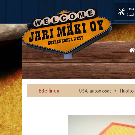
USA 
huol
‹ Edellinen
»
USA-auton osat
Huolto-