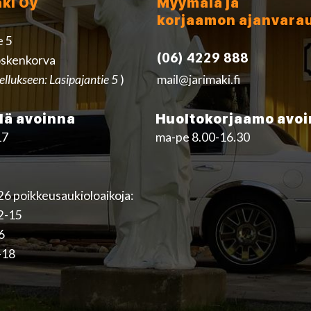
äki Oy
Myymälä ja
korjaamon ajanvara
e 5
(06) 4229 888
skenkorva
ellukseen: Lasipajantie 5
)
mail@jarimaki.fi
ä avoinna
Huoltokorjaamo avo
17
ma-pe 8.00-16.30
6 poikkeusaukioloaikoja:
12-15
16
-18