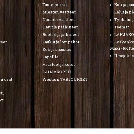
Tuotemerkit
Koti ja pu
Miesten vaatteet
Lelut ja p
Naisten vaatteet
Työkalut j
Hatut ja päähineet
Teemat
Bootsit ja jalkineet
LAHJAKO
teet
Laukut ja lompakot
Koskenkor
Mäki -tuotte
Koti ja sisustus
Ilmajoki-
Lapsille
Asusteet ja korut
LAHJAKORTTI
n osat
Western TARJOUKSET
ti
AT