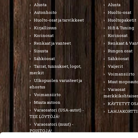
Alusta
Alusta
Autonhoito
Huolto-osat
Huolto-osat ja tarvikkeet
Huoltopaketit
Kirjallisuus
Hifi & Tuning
Korinosat
Korinosat
Renkaat ja vanteet
Renkaat & Van
Sisusta
Rungon osat
Sähköosat
Sähköosat
Tarrat, tunnukset, logot,
Vaijerit
merkit
Voimansiirto
Ulkopuolen varusteet ja
Muut mopoauto
ehostus
Varaosat
Voimansiirto
merkkikohtaises
Muuta autoon
KÄYTETYT OS
Varaosatori (USA-autot) -
LAHJAKORTTI
TEE LÖYTÖJÄ!
Varaosatori (muut) -
POISTOJA!