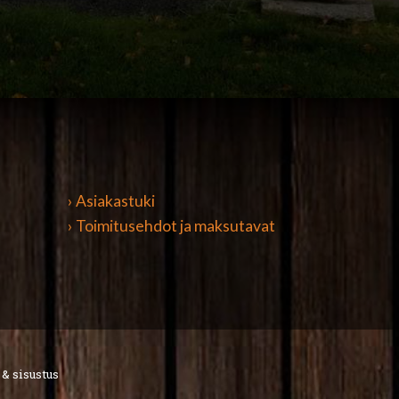
› Asiakastuki
› Toimitusehdot ja maksutavat
 & sisustus