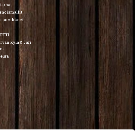
utarha
ienoismallit
a tarvikkeet
RTTI
van kylä & Jari
et
seura