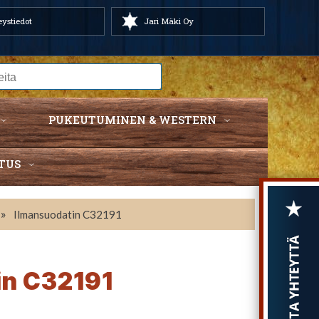
ystiedot
Jari Mäki Oy
PUKEUTUMINEN & WESTERN
TUS
»
Ilmansuodatin C32191
in C32191