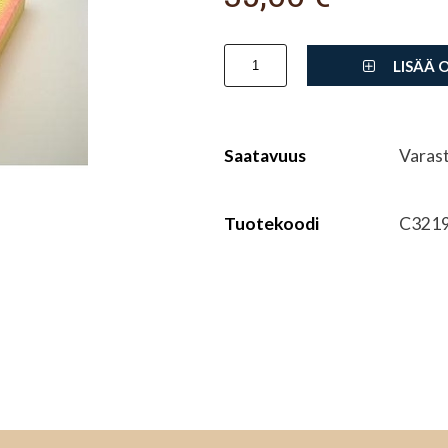
LISÄÄ 
Saatavuus
Varas
Tuotekoodi
C321