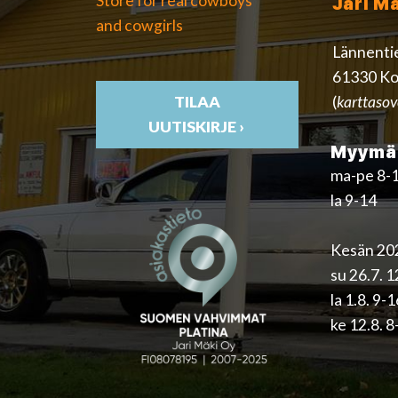
Store for real cowboys
Jari M
and cowgirls
Lännenti
61330 Ko
(
karttasov
TILAA
UUTISKIRJE ›
Myymäl
ma-pe 8-
la 9-14
Kesän 202
su 26.7. 
la 1.8. 9-
ke 12.8. 8