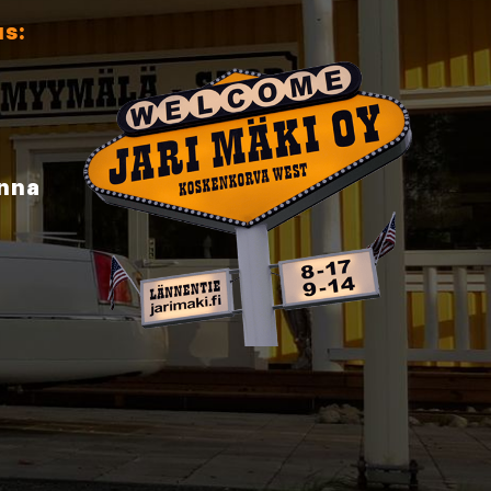
us:
inna