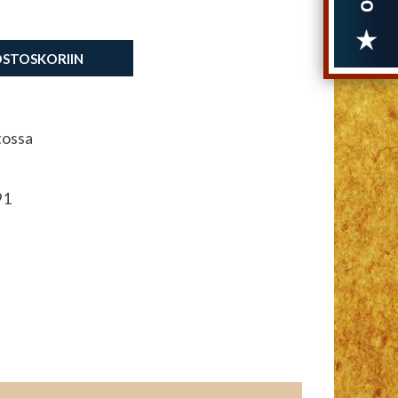
OSTOSKORIIN
tossa
91