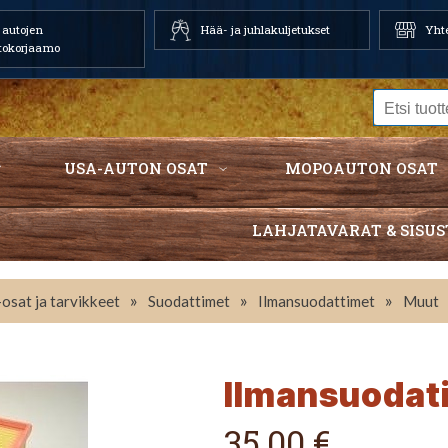
autojen
Hää- ja juhlakuljetukset
Yhte
tokorjaamo
USA-AUTON OSAT
MOPOAUTON OSAT
LAHJATAVARAT & SISUS
»
»
»
osat ja tarvikkeet
Suodattimet
Ilmansuodattimet
Muut
Ilmansuodat
35,00 €