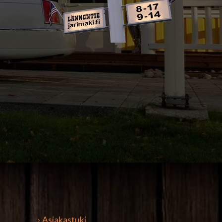
› Asiakastuki