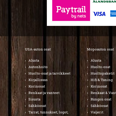
USA-auton osat
Mopoauton osat
Alusta
Alusta
Autonhoito
Huolto-osat
Huolto-osat ja tarvikkeet
Huoltopaketit
Kirjallisuus
Hifi & Tuning
Korinosat
Korinosat
Renkaat ja vanteet
Renkaat & Van
Sisusta
Rungon osat
Sähköosat
Sähköosat
Tarrat, tunnukset, logot,
Vaijerit