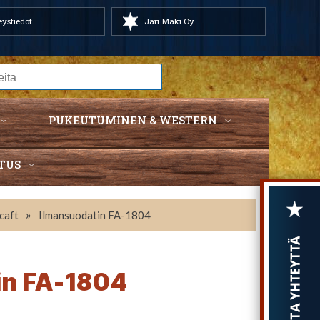
ystiedot
Jari Mäki Oy
PUKEUTUMINEN & WESTERN
TUS
»
caft
Ilmansuodatin FA-1804
in FA-1804