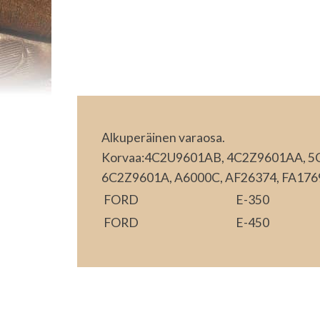
Alkuperäinen varaosa.
Korvaa:4C2U9601AB, 4C2Z9601AA, 5
6C2Z9601A, A6000C, AF26374, FA1769
FORD
E-350
FORD
E-450