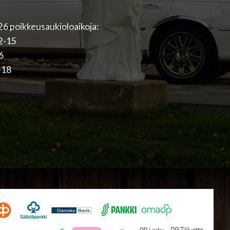
6 poikkeusaukioloaikoja:
12-15
16
-18