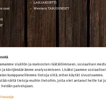
LAHJAKORTTI
n osat
Western TARJOUKSET
ti
AT
teitä
mamme sisällön ja mainosten räätälöimiseen, sosiaalisen medi
 ja kävijämäärämme analysoimiseen. Lisäksi jaamme sosiaalise
-alan kumppaneillemme tietoja siitä, miten käytät sivustoamme.
ä näitä tietoja muihin tietoihin, joita olet antanut heille tai j
t heidän palvelujaan.
ietosuoja