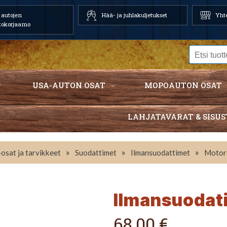
autojen
Hää- ja juhlakuljetukset
Yhte
tokorjaamo
USA-AUTON OSAT
MOPOAUTON OSAT
LAHJATAVARAT & SISUS
»
»
»
osat ja tarvikkeet
Suodattimet
Ilmansuodattimet
Motor
Ilmansuodat
68,00 €