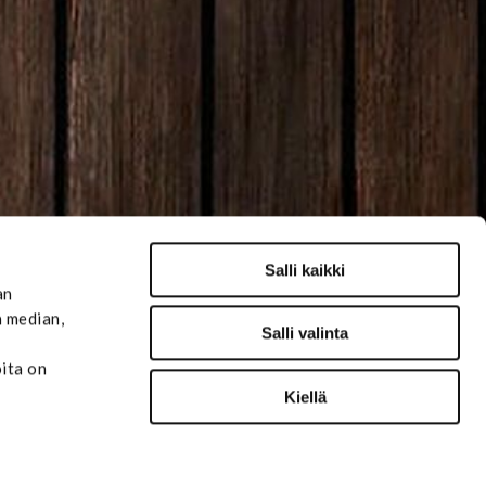
Salli kaikki
an
n median,
Salli valinta
oita on
Kiellä