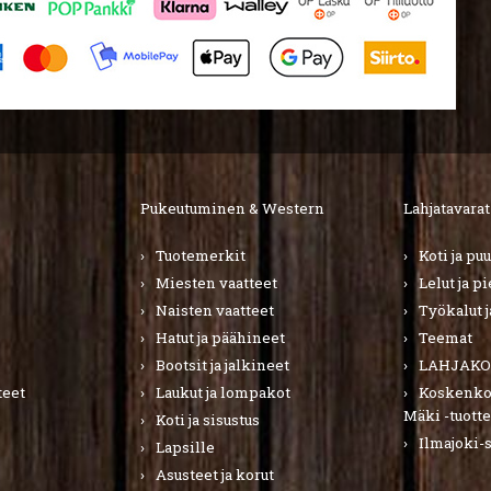
Pukeutuminen & Western
Lahjatavarat
Tuotemerkit
Koti ja pu
Miesten vaatteet
Lelut ja p
Naisten vaatteet
Työkalut j
Hatut ja päähineet
Teemat
Bootsit ja jalkineet
LAHJAKO
teet
Laukut ja lompakot
Koskenkor
Mäki -tuotte
Koti ja sisustus
Ilmajoki-
Lapsille
Asusteet ja korut