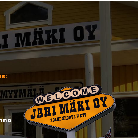
us:
inna