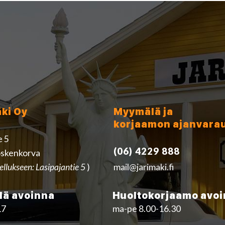
äki Oy
Myymälä ja
korjaamon ajanvara
e 5
(06) 4229 888
skenkorva
ellukseen: Lasipajantie 5
)
mail@jarimaki.fi
ä avoinna
Huoltokorjaamo avo
17
ma-pe 8.00-16.30