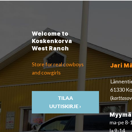
Welcome to
Koskenkorva
West Ranch
Store for real cowboys
Jari M
and cowgirls
Lännenti
61330 Ko
(
karttasov
TILAA
UUTISKIRJE ›
Myymäl
ma-pe 8-
la 9-14