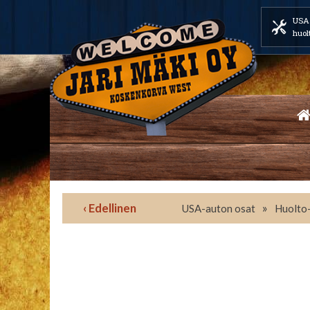
USA 
huol
‹ Edellinen
»
USA-auton osat
Huolto-