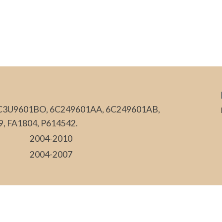
C3U9601BO, 6C249601AA, 6C249601AB,
, FA1804, P614542.
2004-2010
2004-2007