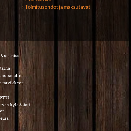
› Toimitusehdot ja maksutavat
 & sisustus
utarha
ienoismallit
a tarvikkeet
RTTI
van kylä & Jari
et
seura