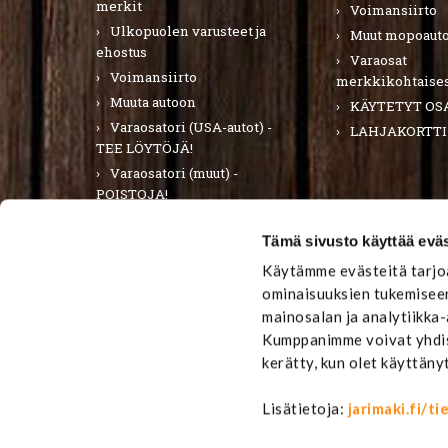
merkit
Voimansiirto
Ulkopuolen varusteet ja
Muut mopoauto
ehostus
Varaosat
Voimansiirto
merkkikohtaises
Muuta autoon
KÄYTETYT OS
Varaosatori (USA-autot) -
LAHJAKORTTI
TEE LÖYTÖJÄ!
Varaosatori (muut) -
POISTOJA!
PURKUAUTOT
Tämä sivusto käyttää eväs
LAHJAKORTTI
Käytämme evästeitä tarjoa
ominaisuuksien tukemiseen
mainosalan ja analytiikka
Kumppanimme voivat yhdistä
kerätty, kun olet käyttäny
Lisätietoja:
jarimaki.fi/t