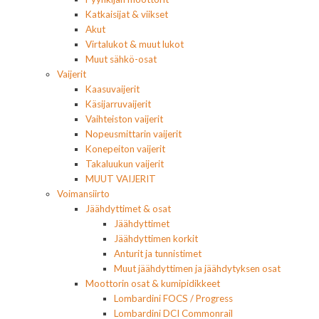
Katkaisijat & viikset
Akut
Virtalukot & muut lukot
Muut sähkö-osat
Vaijerit
Kaasuvaijerit
Käsijarruvaijerit
Vaihteiston vaijerit
Nopeusmittarin vaijerit
Konepeiton vaijerit
Takaluukun vaijerit
MUUT VAIJERIT
Voimansiirto
Jäähdyttimet & osat
Jäähdyttimet
Jäähdyttimen korkit
Anturit ja tunnistimet
Muut jäähdyttimen ja jäähdytyksen osat
Moottorin osat & kumipidikkeet
Lombardini FOCS / Progress
Lombardini DCI Commonrail