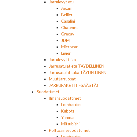
Jarrulevyt etu
Aixam
Bellier
Casalini
Chatenet
Grecav
JDM
Microcar
Ligier
Jarrulevyt taka
Jarrusatulat etu TÄYDELLINEN
Jarrusatulat taka TÄYDELLINEN
Muut jarruosat
JARRUPAKETIT -SÄÄSTÄ!
Suodattimet
Ilmansuodattimet
Lombardini
Kubota
Yanmar
Mitsubishi
Polttoainesuodattimet
Lombardini