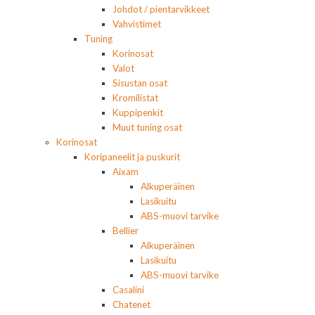
Johdot / pientarvikkeet
Vahvistimet
Tuning
Korinosat
Valot
Sisustan osat
Kromilistat
Kuppipenkit
Muut tuning osat
Korinosat
Koripaneelit ja puskurit
Aixam
Alkuperäinen
Lasikuitu
ABS-muovi tarvike
Bellier
Alkuperäinen
Lasikuitu
ABS-muovi tarvike
Casalini
Chatenet