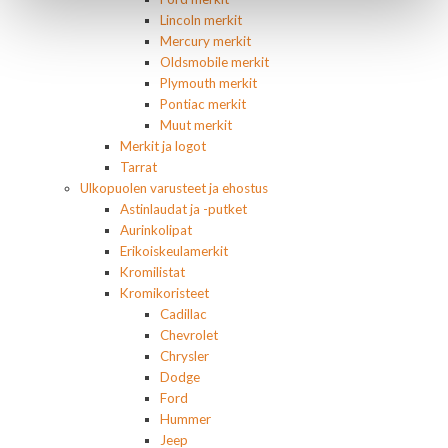
Lincoln merkit
Mercury merkit
Oldsmobile merkit
Plymouth merkit
Pontiac merkit
Muut merkit
Merkit ja logot
Tarrat
Ulkopuolen varusteet ja ehostus
Astinlaudat ja -putket
Aurinkolipat
Erikoiskeulamerkit
Kromilistat
Kromikoristeet
Cadillac
Chevrolet
Chrysler
Dodge
Ford
Hummer
Jeep