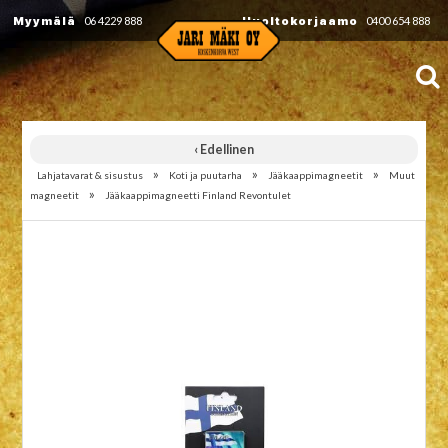
Myymälä
06 4229 888
Huoltokorjaamo
0400 654 888
‹ Edellinen
»
»
»
Lahjatavarat & sisustus
Koti ja puutarha
Jääkaappimagneetit
Muut
»
magneetit
Jääkaappimagneetti Finland Revontulet