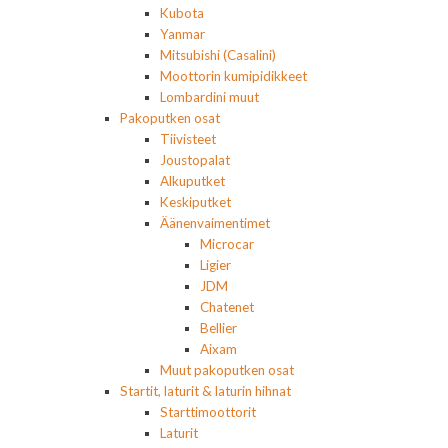
Kubota
Yanmar
Mitsubishi (Casalini)
Moottorin kumipidikkeet
Lombardini muut
Pakoputken osat
Tiivisteet
Joustopalat
Alkuputket
Keskiputket
Äänenvaimentimet
Microcar
Ligier
JDM
Chatenet
Bellier
Aixam
Muut pakoputken osat
Startit, laturit & laturin hihnat
Starttimoottorit
Laturit