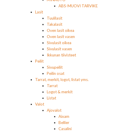
ABS-MUOVI TARVIKE
Lasit
Tuulilasit
Takalasit
Oven lasit oikea
Oven lasit vasen
Sivulasit oikea
Sivulasit vasen
Ikkunan tiivisteet
Peilit
Sivupeilit
Peilin osat
Tarrat, merkit, logot, listat yms.
Tarrat
Logot & merkit
Listat
Valot
Ajovalot
Aixam
Bellier
Casalini