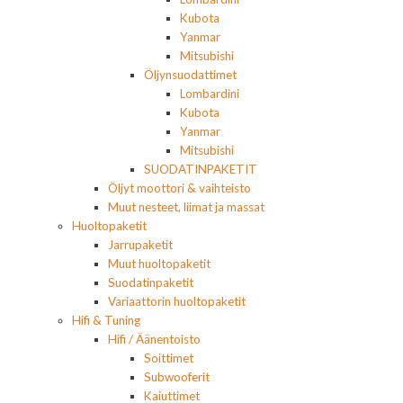
Kubota
Yanmar
Mitsubishi
Öljynsuodattimet
Lombardini
Kubota
Yanmar
Mitsubishi
SUODATINPAKETIT
Öljyt moottori & vaihteisto
Muut nesteet, liimat ja massat
Huoltopaketit
Jarrupaketit
Muut huoltopaketit
Suodatinpaketit
Variaattorin huoltopaketit
Hifi & Tuning
Hifi / Äänentoisto
Soittimet
Subwooferit
Kaiuttimet