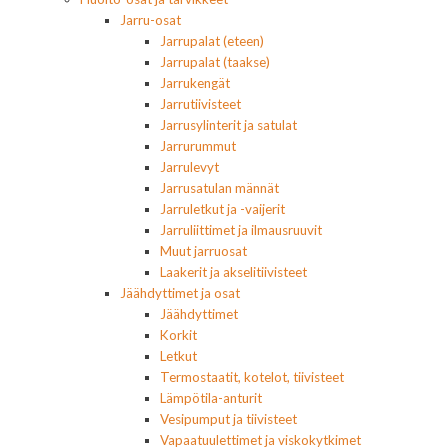
Jarru-osat
Jarrupalat (eteen)
Jarrupalat (taakse)
Jarrukengät
Jarrutiivisteet
Jarrusylinterit ja satulat
Jarrurummut
Jarrulevyt
Jarrusatulan männät
Jarruletkut ja -vaijerit
Jarruliittimet ja ilmausruuvit
Muut jarruosat
Laakerit ja akselitiivisteet
Jäähdyttimet ja osat
Jäähdyttimet
Korkit
Letkut
Termostaatit, kotelot, tiivisteet
Lämpötila-anturit
Vesipumput ja tiivisteet
Vapaatuulettimet ja viskokytkimet