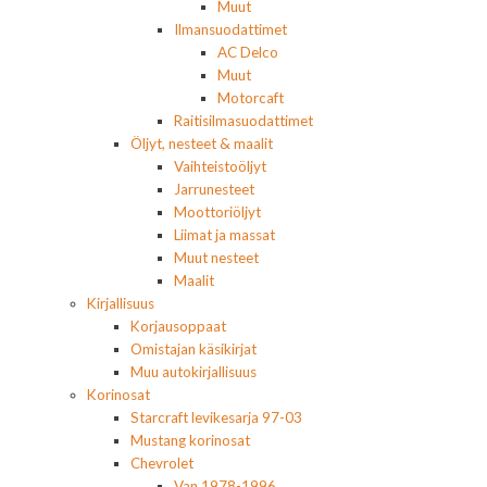
Muut
Ilmansuodattimet
AC Delco
Muut
Motorcaft
Raitisilmasuodattimet
Öljyt, nesteet & maalit
Vaihteistoöljyt
Jarrunesteet
Moottoriöljyt
Liimat ja massat
Muut nesteet
Maalit
Kirjallisuus
Korjausoppaat
Omistajan käsikirjat
Muu autokirjallisuus
Korinosat
Starcraft levikesarja 97-03
Mustang korinosat
Chevrolet
Van 1978-1996