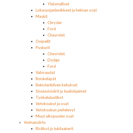
Yleismalliset
Lokasuojanlevikkeet ja helman osat
Maskit
Chrysler
Ford
Chevrolet
Ovipeilit
Puskurit
Chevrolet
Dodge
Ford
Valoraudat
Roiskeläpät
Rekisterikilven kehykset
Sivulasivisiirit ja tuuliohjaimet
Työkalulaatikot
Vetokoukut ja osat
Vetokoukun peitelevyt
Muut ulkopuolen osat
Voimansiirto
Ristikot ja tukilaakerit