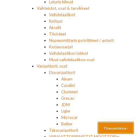
Laturin hihnat
Vaihteistot, osat & tarvikkeet
Vaihdelaatikot
Rattaat
Akselit
Tiivisteet
Nopeusmittarin pyörittimet / anturit
Korjaussarjat
Vaihdelaatikon lohkot
Muut vaihdelaatikon osat
Variaattorit, osat
Etuvariaattorit
Aixam
Casalini
Chatenet
Grecav
JDM
Ligier
Microcar
Bellier
Tilaa uutiskirje ›
Takavariaattorit
VARIAATTORIPAKETIT MOOTTORI+