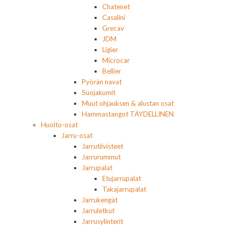
Chatenet
Casalini
Grecav
JDM
Ligier
Microcar
Bellier
Pyörän navat
Suojakumit
Muut ohjauksen & alustan osat
Hammastangot TÄYDELLINEN
Huolto-osat
Jarru-osat
Jarrutiivisteet
Jarrurummut
Jarrupalat
Etujarrupalat
Takajarrupalat
Jarrukengät
Jarruletkut
Jarrusylinterit