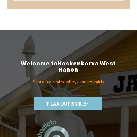
Welcome to
Koskenkorva
West
Ranch
Store for real cowboys
and cowgirls
TILAA UUTISKIRJE ›