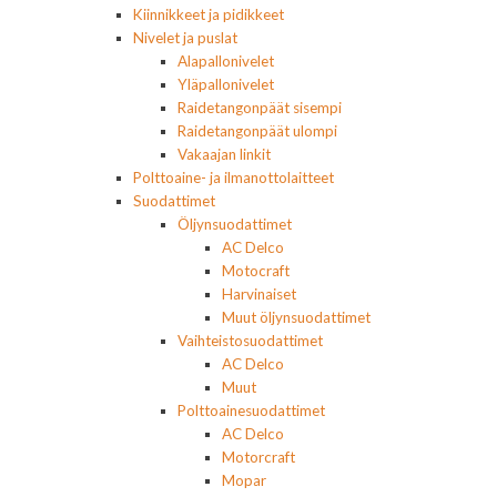
Kiinnikkeet ja pidikkeet
Nivelet ja puslat
Alapallonivelet
Yläpallonivelet
Raidetangonpäät sisempi
Raidetangonpäät ulompi
Vakaajan linkit
Polttoaine- ja ilmanottolaitteet
Suodattimet
Öljynsuodattimet
AC Delco
Motocraft
Harvinaiset
Muut öljynsuodattimet
Vaihteistosuodattimet
AC Delco
Muut
Polttoainesuodattimet
AC Delco
Motorcraft
Mopar