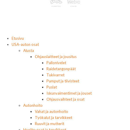
Etusivu
USA-auton osat
Alusta
Ohjauslaitteet ja jousitus
Pallonivelet
Raidetangonpäät
Tukivarret
Pumput ja tiivisteet
Puslat
Iskunvaimentimet ja jouset
Ohjausvaihteet ja osat
Autonhoito
Vahat ja autonhoito
Työkalut ja tarvikkeet
Ruuvit ja mutterit
Huolto-osat ja tarvikkeet