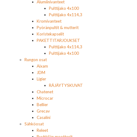
Alumiinivanteet
Pulttijako 4x100
Pulttijako 4x114,3
Kromivanteet
Pyöränpultit & mutterit
Koristekapselit
PAKETTITARJOUKSET
Pulttijako 4x114,3
Pulttijako 4x100
Rungon osat
Aixam
JDM
Ligier
RÄJÄYTYSKUVAT
Chatenet
Microcar
Bellier
Grecav
Casalini
Sähköosat
Releet
Pyyhkijän moottorit