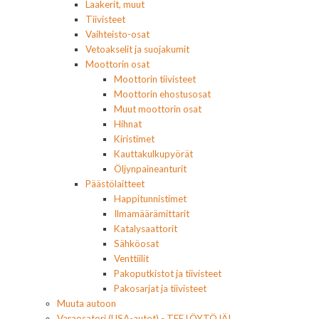
Laakerit, muut
Tiivisteet
Vaihteisto-osat
Vetoakselit ja suojakumit
Moottorin osat
Moottorin tiivisteet
Moottorin ehostusosat
Muut moottorin osat
Hihnat
Kiristimet
Kauttakulkupyörät
Öljynpaineanturit
Päästölaitteet
Happitunnistimet
Ilmamäärämittarit
Katalysaattorit
Sähköosat
Venttiilit
Pakoputkistot ja tiivisteet
Pakosarjat ja tiivisteet
Muuta autoon
Varaosatori (USA-autot) - TEE LÖYTÖJÄ!