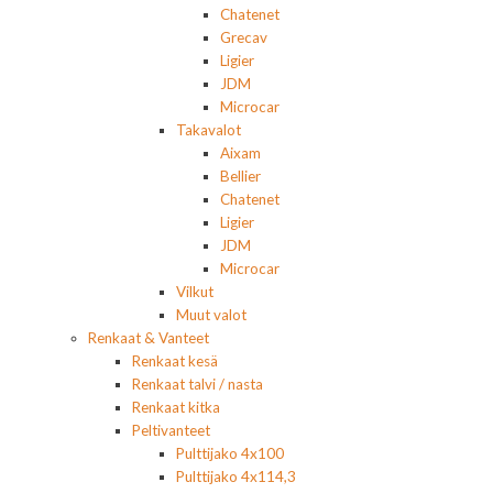
Chatenet
Grecav
Ligier
JDM
Microcar
Takavalot
Aixam
Bellier
Chatenet
Ligier
JDM
Microcar
Vilkut
Muut valot
Renkaat & Vanteet
Renkaat kesä
Renkaat talvi / nasta
Renkaat kitka
Peltivanteet
Pulttijako 4x100
Pulttijako 4x114,3