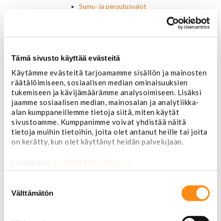
Sumu- ja peruutusvalot
Sivuvalot ja markerit
Polttimot
Sähköosat
Akut
Tämä sivusto käyttää evästeitä
Lasinnostin- ja keskuslukon moottorit
Laturit ja laturin osat
Käytämme evästeitä tarjoamamme sisällön ja mainosten
Laturit
räätälöimiseen, sosiaalisen median ominaisuuksien
Laturin osat
tukemiseen ja kävijämäärämme analysoimiseen. Lisäksi
Lämmitys ja ilmastointi
jaamme sosiaalisen median, mainosalan ja analytiikka-
Etuvastukset
alan kumppaneillemme tietoja siitä, miten käytät
Kennot
sivustoamme. Kumppanimme voivat yhdistää näitä
Kompressorit ja osat
tietoja muihin tietoihin, joita olet antanut heille tai joita
Käyttöpaneelit / kytkimet
on kerätty, kun olet käyttänyt heidän palvelujaan.
Moottorit
Ilmastoinnin osat
Lisätietoja:
jarimaki.fi/tietosuoja
Muut
Suostumuksen
Ohjainlaitteet
valinta
Välttämätön
Startit ja startin osat
Starttimoottorit
Starttimoottorin osat