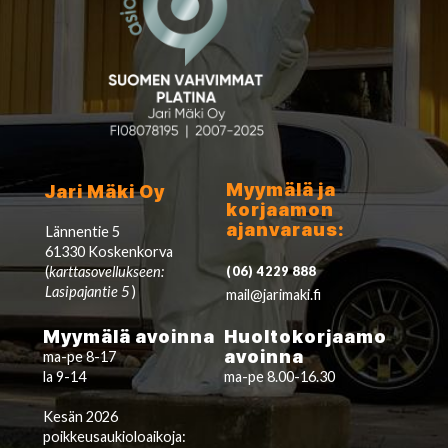
Myymälä ja
Jari Mäki Oy
korjaamon
ajanvaraus:
Lännentie 5
61330 Koskenkorva
(
karttasovellukseen:
(06) 4229 888
Lasipajantie 5
)
mail@jarimaki.fi
Myymälä avoinna
Huoltokorjaamo
avoinna
ma-pe 8-17
la 9-14
ma-pe 8.00-16.30
Kesän 2026
poikkeusaukioloaikoja: