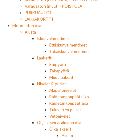
Varaosatori (muut) - POISTOJA!
PURKUAUTOT
LAHJAKORTTI
Mopoauton osat
Alusta
Iskunvaimentimet
Etuiskunvaimentimet
Takaiskunvaimentimet
Laakerit
Etupyörä
Takapyörä
Muut laakerit
Nivelet & puslat
Alapallonivelet
Raidetangonpäät ulko
Raidetangonpäät sisä
Tukivarren puslat
Vetonivelet
Ohjauksen & alustan osat
Olka-akselit
Aixam