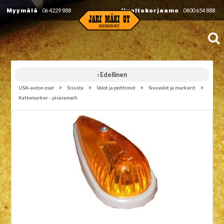
Myymälä
06 4229 888
Huoltokorjaamo
0400 654 888
‹ Edellinen
»
»
»
»
USA-auton osat
Sisusta
Valot ja polttimot
Sivuvalot ja markerit
Kattomarker - pisaramalli