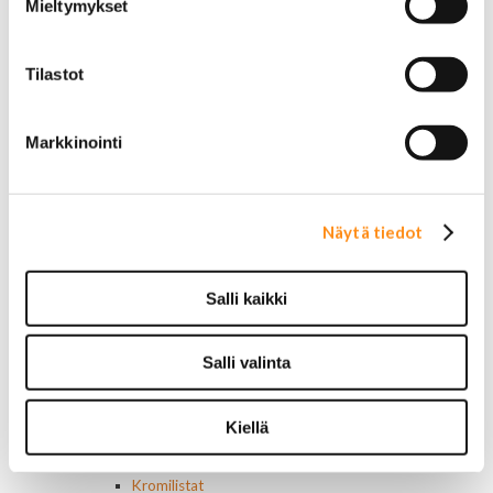
Alkuperäiset tarrat ja teipit
Mieltymykset
Käytetyt alkuperäismerkit
AMC merkit
Buick merkit
Tilastot
Cadillac merkit
Chevrolet merkit
Chrysler merkit
Markkinointi
Dodge merkit
Ford merkit
Lincoln merkit
Näytä tiedot
Mercury merkit
Oldsmobile merkit
Plymouth merkit
Salli kaikki
Pontiac merkit
Muut merkit
Merkit ja logot
Salli valinta
Tarrat
Ulkopuolen varusteet ja ehostus
Astinlaudat ja -putket
Kiellä
Aurinkolipat
Erikoiskeulamerkit
Kromilistat