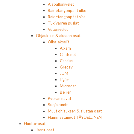
Alapallonivelet
Raidetangonpäät ulko
Raidetangonpäät sisä
Tukivarren puslat
Vetonivelet
Ohjauksen & alustan osat
Olka-akselit
Aixam
Chatenet
Casalini
Grecav
JDM
Ligier
Microcar
Bellier
Pyörän navat
Suojakumit
Muut ohjauksen & alustan osat
Hammastangot TÄYDELLINEN
Huolto-osat
Jarru-osat