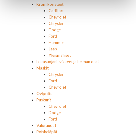
Kromikoristeet
Cadillac
Chevrolet
Chrysler
Dodge
Ford
Hummer
Jeep
Yleismalliset
Lokasuojanlevikkeet ja helman osat
Maskit
Chrysler
Ford
Chevrolet
Ovipeilit
Puskurit
Chevrolet
Dodge
Ford
Valoraudat
Roiskeläpät