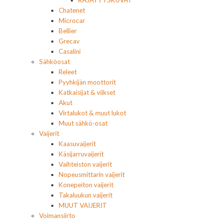
RÄJÄYTYSKUVAT
Chatenet
Microcar
Bellier
Grecav
Casalini
Sähköosat
Releet
Pyyhkijän moottorit
Katkaisijat & viikset
Akut
Virtalukot & muut lukot
Muut sähkö-osat
Vaijerit
Kaasuvaijerit
Käsijarruvaijerit
Vaihteiston vaijerit
Nopeusmittarin vaijerit
Konepeiton vaijerit
Takaluukun vaijerit
MUUT VAIJERIT
Voimansiirto