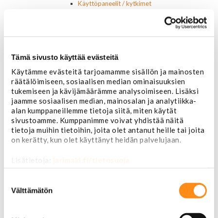
Käyttöpaneelit / kytkimet
Moottorit
Ilmastoinnin osat
Muut
Ohjainlaitteet
Startit ja startin osat
Tämä sivusto käyttää evästeitä
Starttimoottorit
Käytämme evästeitä tarjoamamme sisällön ja mainosten
Starttimoottorin osat
räätälöimiseen, sosiaalisen median ominaisuuksien
Sytytysosat
tukemiseen ja kävijämäärämme analysoimiseen. Lisäksi
Sähköosat
jaamme sosiaalisen median, mainosalan ja analytiikka-
Ajovalokytkimet
alan kumppaneillemme tietoja siitä, miten käytät
Jarruvalokytkimet
sivustoamme. Kumppanimme voivat yhdistää näitä
Keskuslukon kytkimet
tietoja muihin tietoihin, joita olet antanut heille tai joita
Lasinnostimen kytkimet
on kerätty, kun olet käyttänyt heidän palvelujaan.
Lämmityslaitteen osat
Muut kytkimet ja sähköosat
Lisätietoja:
jarimaki.fi/tietosuoja
Nelivedon kytkimet
Ovivalokykimet
Suostumuksen
Releet ja sulakkeet
valinta
Välttämätön
Vakionopeudensäätimen osat
Tarrat, tunnukset, logot, merkit