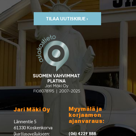
TILAA UUTISKIRJE ›
Myymälä ja
Jari Mäki Oy
korjaamon
ajanvaraus:
Lännentie 5
61330 Koskenkorva
(
karttasovellukseen:
(06) 4229 888