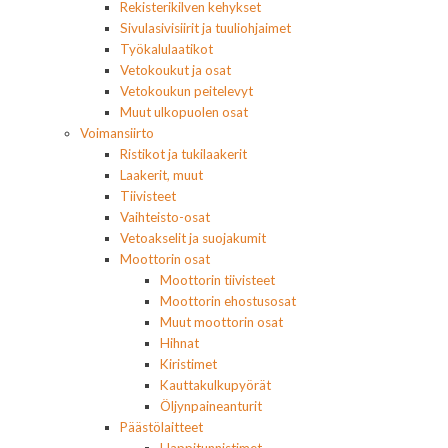
Rekisterikilven kehykset
Sivulasivisiirit ja tuuliohjaimet
Työkalulaatikot
Vetokoukut ja osat
Vetokoukun peitelevyt
Muut ulkopuolen osat
Voimansiirto
Ristikot ja tukilaakerit
Laakerit, muut
Tiivisteet
Vaihteisto-osat
Vetoakselit ja suojakumit
Moottorin osat
Moottorin tiivisteet
Moottorin ehostusosat
Muut moottorin osat
Hihnat
Kiristimet
Kauttakulkupyörät
Öljynpaineanturit
Päästölaitteet