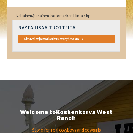
Keltainen/punainen kattomarker. Hinta / kpl.
NÄYTÄ LISÄÄ TUOTTEITA
Sivuvalot ja markerit tuoteryhmästä
Welcome to
Koskenkorva
West
Ranch
Store for real cowboys
and cowgirls