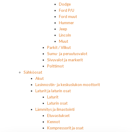
Dodge
Ford P/U
Ford muut
Hummer
Jeep
Lincoln
Muut
Parkit / Vilkut
Sumu- ja peruutusvalot
Sivuvalot ja markerit
Polttimot
Sähköosat
Akut
Lasinnostin- ja keskuslukon moottorit
Laturit ja laturin osat
Laturit
Laturin osat
Lämmitys ja ilmastointi
Etuvastukset
Kennot
Kompressorit ja osat