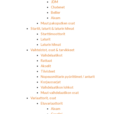
JDM
Chatenet
Bellier
Aixam
Muut pakoputken osat
Startit, laturit & laturin hihnat
Starttimoottorit
Laturit
Laturin hihnat
Vaihteistot, osat & tarvikkeet
Vaihdelaatikot
Rattaat
Akselit
Tiivisteet
Nopeusmittarin pyörittimet / anturit
Korjaussarjat
Vaihdelaatikon lohkot
Muut vaihdelaatikon osat
Variaattorit, osat
Etuvariaattorit
Aixam