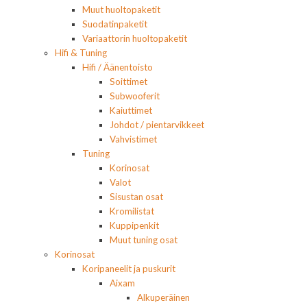
Muut huoltopaketit
Suodatinpaketit
Variaattorin huoltopaketit
Hifi & Tuning
Hifi / Äänentoisto
Soittimet
Subwooferit
Kaiuttimet
Johdot / pientarvikkeet
Vahvistimet
Tuning
Korinosat
Valot
Sisustan osat
Kromilistat
Kuppipenkit
Muut tuning osat
Korinosat
Koripaneelit ja puskurit
Aixam
Alkuperäinen