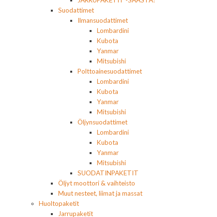
JARRUPAKETIT -SÄÄSTÄ!
Suodattimet
Ilmansuodattimet
Lombardini
Kubota
Yanmar
Mitsubishi
Polttoainesuodattimet
Lombardini
Kubota
Yanmar
Mitsubishi
Öljynsuodattimet
Lombardini
Kubota
Yanmar
Mitsubishi
SUODATINPAKETIT
Öljyt moottori & vaihteisto
Muut nesteet, liimat ja massat
Huoltopaketit
Jarrupaketit