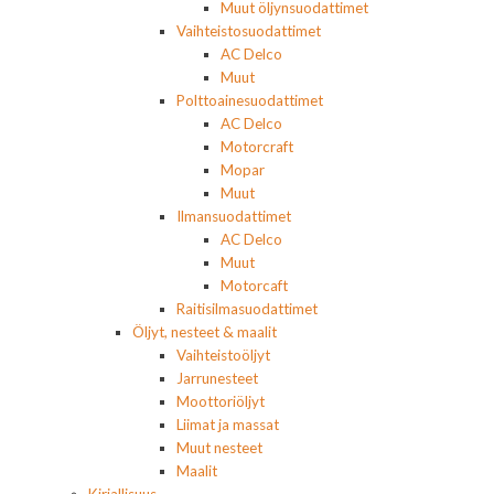
Muut öljynsuodattimet
Vaihteistosuodattimet
AC Delco
Muut
Polttoainesuodattimet
AC Delco
Motorcraft
Mopar
Muut
Ilmansuodattimet
AC Delco
Muut
Motorcaft
Raitisilmasuodattimet
Öljyt, nesteet & maalit
Vaihteistoöljyt
Jarrunesteet
Moottoriöljyt
Liimat ja massat
Muut nesteet
Maalit