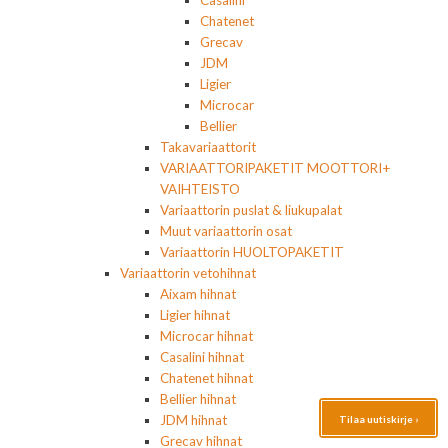
Casalini
Chatenet
Grecav
JDM
Ligier
Microcar
Bellier
Takavariaattorit
VARIAATTORIPAKETIT MOOTTORI+
VAIHTEISTO
Variaattorin puslat & liukupalat
Muut variaattorin osat
Variaattorin HUOLTOPAKETIT
Variaattorin vetohihnat
Aixam hihnat
Ligier hihnat
Microcar hihnat
Casalini hihnat
Chatenet hihnat
Bellier hihnat
JDM hihnat
Tilaa uutiskirje ›
Grecav hihnat