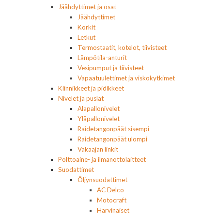
Jäähdyttimet ja osat
Jäähdyttimet
Korkit
Letkut
Termostaatit, kotelot, tiivisteet
Lämpötila-anturit
Vesipumput ja tiivisteet
Vapaatuulettimet ja viskokytkimet
Kiinnikkeet ja pidikkeet
Nivelet ja puslat
Alapallonivelet
Yläpallonivelet
Raidetangonpäät sisempi
Raidetangonpäät ulompi
Vakaajan linkit
Polttoaine- ja ilmanottolaitteet
Suodattimet
Öljynsuodattimet
AC Delco
Motocraft
Harvinaiset