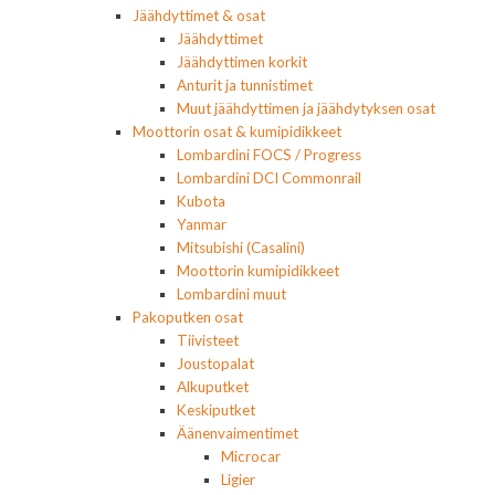
Jäähdyttimet & osat
Jäähdyttimet
Jäähdyttimen korkit
Anturit ja tunnistimet
Muut jäähdyttimen ja jäähdytyksen osat
Moottorin osat & kumipidikkeet
Lombardini FOCS / Progress
Lombardini DCI Commonrail
Kubota
Yanmar
Mitsubishi (Casalini)
Moottorin kumipidikkeet
Lombardini muut
Pakoputken osat
Tiivisteet
Joustopalat
Alkuputket
Keskiputket
Äänenvaimentimet
Microcar
Ligier