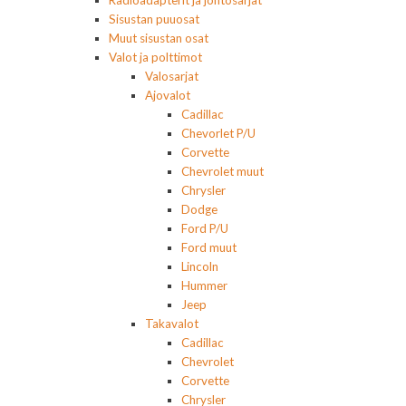
Radioadapterit ja johtosarjat
Sisustan puuosat
Muut sisustan osat
Valot ja polttimot
Valosarjat
Ajovalot
Cadillac
Chevorlet P/U
Corvette
Chevrolet muut
Chrysler
Dodge
Ford P/U
Ford muut
Lincoln
Hummer
Jeep
Takavalot
Cadillac
Chevrolet
Corvette
Chrysler