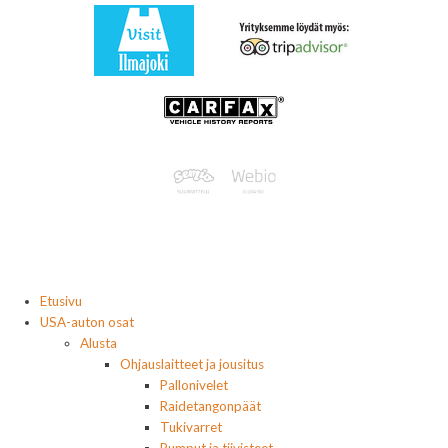
Etusivu
USA-auton osat
Alusta
Ohjauslaitteet ja jousitus
Pallonivelet
Raidetangonpäät
Tukivarret