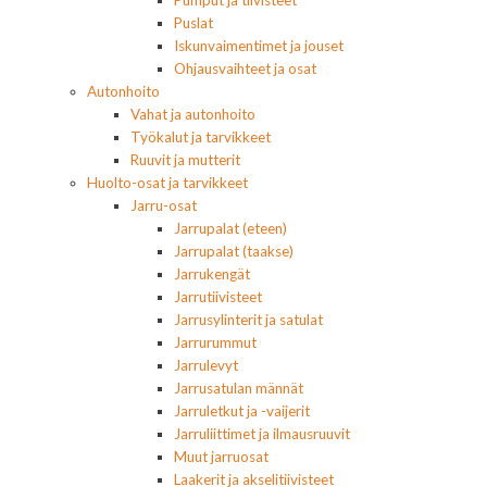
Pumput ja tiivisteet
Puslat
Iskunvaimentimet ja jouset
Ohjausvaihteet ja osat
Autonhoito
Vahat ja autonhoito
Työkalut ja tarvikkeet
Ruuvit ja mutterit
Huolto-osat ja tarvikkeet
Jarru-osat
Jarrupalat (eteen)
Jarrupalat (taakse)
Jarrukengät
Jarrutiivisteet
Jarrusylinterit ja satulat
Jarrurummut
Jarrulevyt
Jarrusatulan männät
Jarruletkut ja -vaijerit
Jarruliittimet ja ilmausruuvit
Muut jarruosat
Laakerit ja akselitiivisteet