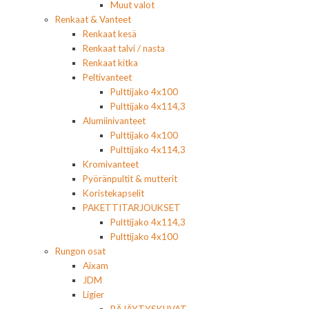
Muut valot
Renkaat & Vanteet
Renkaat kesä
Renkaat talvi / nasta
Renkaat kitka
Peltivanteet
Pulttijako 4x100
Pulttijako 4x114,3
Alumiinivanteet
Pulttijako 4x100
Pulttijako 4x114,3
Kromivanteet
Pyöränpultit & mutterit
Koristekapselit
PAKETTITARJOUKSET
Pulttijako 4x114,3
Pulttijako 4x100
Rungon osat
Aixam
JDM
Ligier