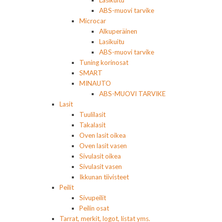
Lasikuitu
ABS-muovi tarvike
Microcar
Alkuperäinen
Lasikuitu
ABS-muovi tarvike
Tuning korinosat
SMART
MINAUTO
ABS-MUOVI TARVIKE
Lasit
Tuulilasit
Takalasit
Oven lasit oikea
Oven lasit vasen
Sivulasit oikea
Sivulasit vasen
Ikkunan tiivisteet
Peilit
Sivupeilit
Peilin osat
Tarrat, merkit, logot, listat yms.