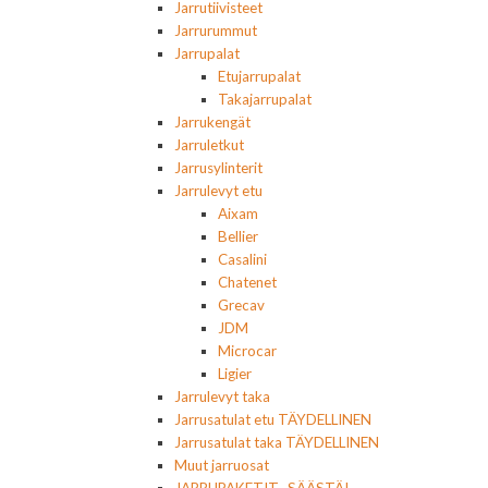
Jarrutiivisteet
Jarrurummut
Jarrupalat
Etujarrupalat
Takajarrupalat
Jarrukengät
Jarruletkut
Jarrusylinterit
Jarrulevyt etu
Aixam
Bellier
Casalini
Chatenet
Grecav
JDM
Microcar
Ligier
Jarrulevyt taka
Jarrusatulat etu TÄYDELLINEN
Jarrusatulat taka TÄYDELLINEN
Muut jarruosat