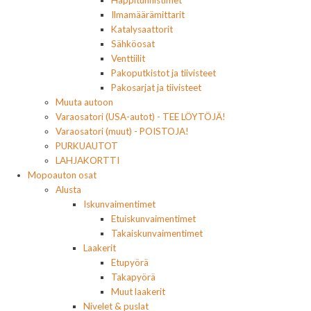
Happitunnistimet
Ilmamäärämittarit
Katalysaattorit
Sähköosat
Venttiilit
Pakoputkistot ja tiivisteet
Pakosarjat ja tiivisteet
Muuta autoon
Varaosatori (USA-autot) - TEE LÖYTÖJÄ!
Varaosatori (muut) - POISTOJA!
PURKUAUTOT
LAHJAKORTTI
Mopoauton osat
Alusta
Iskunvaimentimet
Etuiskunvaimentimet
Takaiskunvaimentimet
Laakerit
Etupyörä
Takapyörä
Muut laakerit
Nivelet & puslat