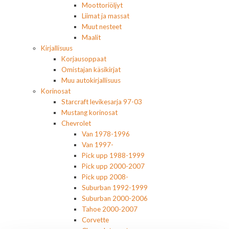
Moottoriöljyt
Liimat ja massat
Muut nesteet
Maalit
Kirjallisuus
Korjausoppaat
Omistajan käsikirjat
Muu autokirjallisuus
Korinosat
Starcraft levikesarja 97-03
Mustang korinosat
Chevrolet
Van 1978-1996
Van 1997-
Pick upp 1988-1999
Pick upp 2000-2007
Pick upp 2008-
Suburban 1992-1999
Suburban 2000-2006
Tahoe 2000-2007
Corvette