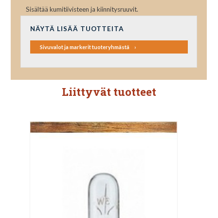
Sisältää kumitiivisteen ja kiinnitysruuvit.
NÄYTÄ LISÄÄ TUOTTEITA
Sivuvalot ja markerit tuoteryhmästä
Liittyvät tuotteet