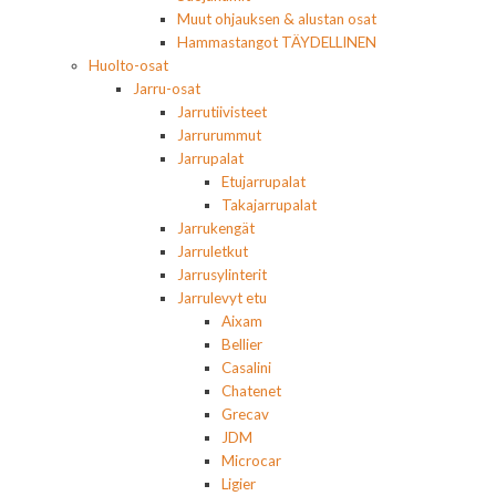
Muut ohjauksen & alustan osat
Hammastangot TÄYDELLINEN
Huolto-osat
Jarru-osat
Jarrutiivisteet
Jarrurummut
Jarrupalat
Etujarrupalat
Takajarrupalat
Jarrukengät
Jarruletkut
Jarrusylinterit
Jarrulevyt etu
Aixam
Bellier
Casalini
Chatenet
Grecav
JDM
Microcar
Ligier