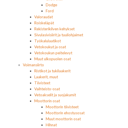
Dodge
Ford
Valoraudat
Roiskeläpät
Rekisterikilven kehykset
Sivulasivisiirit ja tuuliohjaimet
Työkalulaatikot
Vetokoukut ja osat
Vetokoukun peitelevyt
Muut ulkopuolen osat
Voimansiirto
Ristikot ja tukilaakerit
Laakerit, muut
Tiivisteet
Vaihteisto-osat
Vetoakselit ja suojakumit
Moottorin osat
Moottorin tiivisteet
Moottorin ehostusosat
Muut moottorin osat
Hihnat