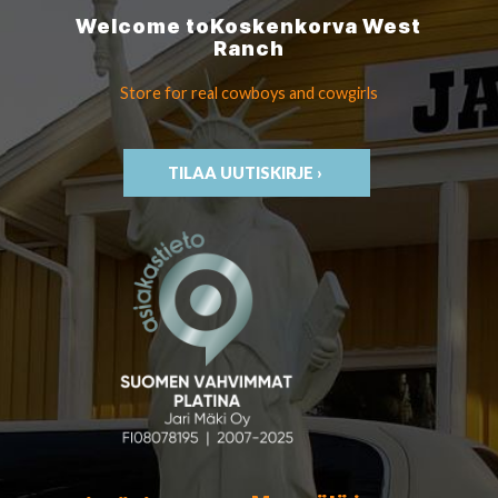
Welcome to
Koskenkorva
West
Ranch
Store for real cowboys
and cowgirls
TILAA UUTISKIRJE ›