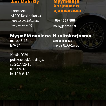
Myymälä ja
Jari Mäki Oy
korjaamon
ajanvaraus:
Lännentie 5
61330 Koskenkorva
(
karttasovellukseen:
(06) 4229 888
Lasipajantie 5
)
mail@jarimaki.fi
Myymälä avoinna
Huoltokorjaamo
avoinna
ma-pe 8-17
la 9-14
ma-pe 8.00-16.30
Kesän 2026
poikkeusaukioloaikoja:
su 26.7. 12-15
la 1.8. 9-16
ke 12.8. 8-18