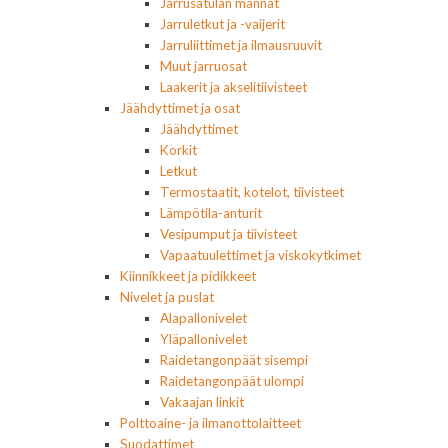
Jarrusatulan männät
Jarruletkut ja -vaijerit
Jarruliittimet ja ilmausruuvit
Muut jarruosat
Laakerit ja akselitiivisteet
Jäähdyttimet ja osat
Jäähdyttimet
Korkit
Letkut
Termostaatit, kotelot, tiivisteet
Lämpötila-anturit
Vesipumput ja tiivisteet
Vapaatuulettimet ja viskokytkimet
Kiinnikkeet ja pidikkeet
Nivelet ja puslat
Alapallonivelet
Yläpallonivelet
Raidetangonpäät sisempi
Raidetangonpäät ulompi
Vakaajan linkit
Polttoaine- ja ilmanottolaitteet
Suodattimet