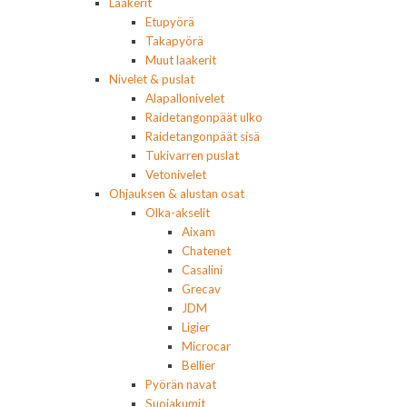
Laakerit
Etupyörä
Takapyörä
Muut laakerit
Nivelet & puslat
Alapallonivelet
Raidetangonpäät ulko
Raidetangonpäät sisä
Tukivarren puslat
Vetonivelet
Ohjauksen & alustan osat
Olka-akselit
Aixam
Chatenet
Casalini
Grecav
JDM
Ligier
Microcar
Bellier
Pyörän navat
Suojakumit