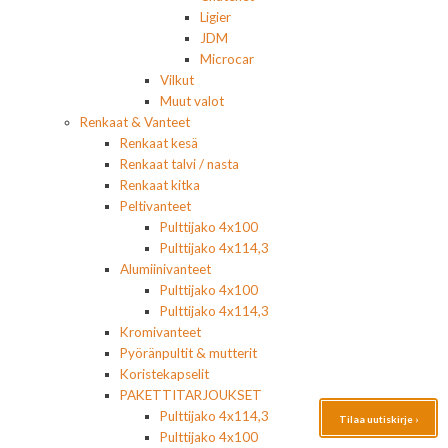
Ligier
JDM
Microcar
Vilkut
Muut valot
Renkaat & Vanteet
Renkaat kesä
Renkaat talvi / nasta
Renkaat kitka
Peltivanteet
Pulttijako 4x100
Pulttijako 4x114,3
Alumiinivanteet
Pulttijako 4x100
Pulttijako 4x114,3
Kromivanteet
Pyöränpultit & mutterit
Koristekapselit
PAKETTITARJOUKSET
Pulttijako 4x114,3
Tilaa uutiskirje ›
Pulttijako 4x100