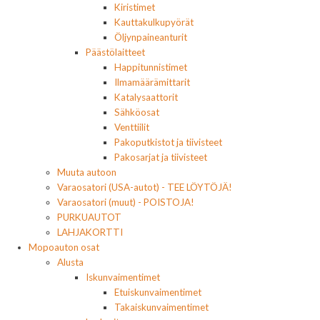
Kiristimet
Kauttakulkupyörät
Öljynpaineanturit
Päästölaitteet
Happitunnistimet
Ilmamäärämittarit
Katalysaattorit
Sähköosat
Venttiilit
Pakoputkistot ja tiivisteet
Pakosarjat ja tiivisteet
Muuta autoon
Varaosatori (USA-autot) - TEE LÖYTÖJÄ!
Varaosatori (muut) - POISTOJA!
PURKUAUTOT
LAHJAKORTTI
Mopoauton osat
Alusta
Iskunvaimentimet
Etuiskunvaimentimet
Takaiskunvaimentimet