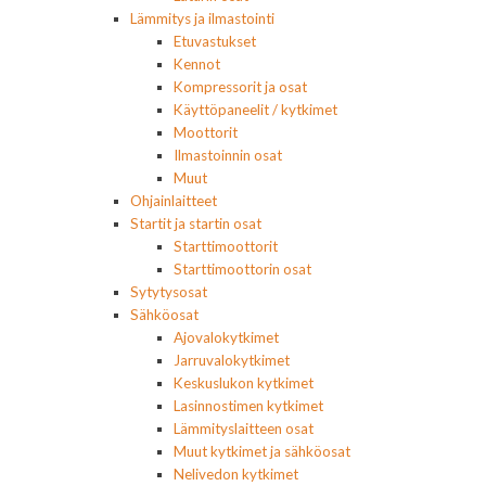
Lämmitys ja ilmastointi
Etuvastukset
Kennot
Kompressorit ja osat
Käyttöpaneelit / kytkimet
Moottorit
Ilmastoinnin osat
Muut
Ohjainlaitteet
Startit ja startin osat
Starttimoottorit
Starttimoottorin osat
Sytytysosat
Sähköosat
Ajovalokytkimet
Jarruvalokytkimet
Keskuslukon kytkimet
Lasinnostimen kytkimet
Lämmityslaitteen osat
Muut kytkimet ja sähköosat
Nelivedon kytkimet