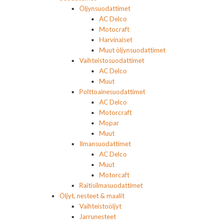
Öljynsuodattimet
AC Delco
Motocraft
Harvinaiset
Muut öljynsuodattimet
Vaihteistosuodattimet
AC Delco
Muut
Polttoainesuodattimet
AC Delco
Motorcraft
Mopar
Muut
Ilmansuodattimet
AC Delco
Muut
Motorcaft
Raitisilmasuodattimet
Öljyt, nesteet & maalit
Vaihteistoöljyt
Jarrunesteet