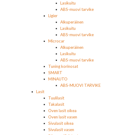
Lasikuitu
ABS-muovi tarvike
Ligier
Alkuperäinen
Lasikuitu
ABS-muovi tarvike
Microcar
Alkuperäinen
Lasikuitu
ABS-muovi tarvike
Tuning korinosat
SMART
MINAUTO
ABS-MUOVI TARVIKE
Lasit
Tuulilasit
Takalasit
Oven lasit oikea
Oven lasit vasen
Sivulasit oikea
Sivulasit vasen