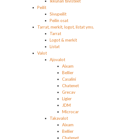
Ikkunan tiivisteet
Peilit
Sivupeilit
Peilin osat
Tarrat, merkit, logot, listat yms.
Tarrat
Logot & merkit
Listat
Valot
Ajovalot
Aixam
Bellier
Casalini
Chatenet
Grecav
Ligier
JDM
Microcar
Takavalot
Aixam
Bellier
Chatenet