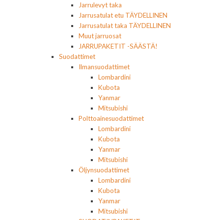
Jarrulevyt taka
Jarrusatulat etu TÄYDELLINEN
Jarrusatulat taka TÄYDELLINEN
Muut jarruosat
JARRUPAKETIT -SÄÄSTÄ!
Suodattimet
Ilmansuodattimet
Lombardini
Kubota
Yanmar
Mitsubishi
Polttoainesuodattimet
Lombardini
Kubota
Yanmar
Mitsubishi
Öljynsuodattimet
Lombardini
Kubota
Yanmar
Mitsubishi