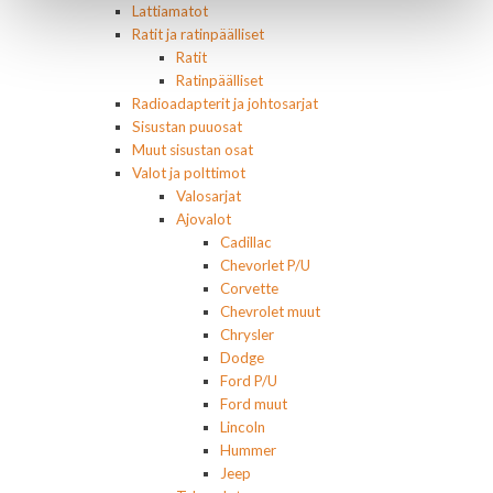
Lattiamatot
Ratit ja ratinpäälliset
Ratit
Ratinpäälliset
Radioadapterit ja johtosarjat
Sisustan puuosat
Muut sisustan osat
Valot ja polttimot
Valosarjat
Ajovalot
Cadillac
Chevorlet P/U
Corvette
Chevrolet muut
Chrysler
Dodge
Ford P/U
Ford muut
Lincoln
Hummer
Jeep