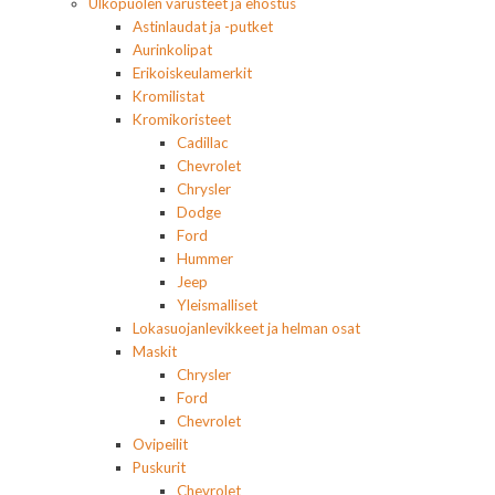
Ulkopuolen varusteet ja ehostus
Astinlaudat ja -putket
Aurinkolipat
Erikoiskeulamerkit
Kromilistat
Kromikoristeet
Cadillac
Chevrolet
Chrysler
Dodge
Ford
Hummer
Jeep
Yleismalliset
Lokasuojanlevikkeet ja helman osat
Maskit
Chrysler
Ford
Chevrolet
Ovipeilit
Puskurit
Chevrolet