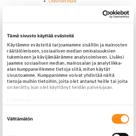
Chevrolet muut
Ford
Dodge
Chrysler
Pontiac
Buick
Tämä sivusto käyttää evästeitä
Jeep
Käytämme evästeitä tarjoamamme sisällön ja mainosten
Lasit, ikkunatarvikkeet
räätälöimiseen, sosiaalisen median ominaisuuksien
Sivulasit/takalasit
tukemiseen ja kävijämäärämme analysoimiseen. Lisäksi
Tuulilasit
jaamme sosiaalisen median, mainosalan ja analytiikka-
Tuulilasin pyyhkijän osat
alan kumppaneillemme tietoja siitä, miten käytät
Pyyhkijänsulat
sivustoamme. Kumppanimme voivat yhdistää näitä
Sivulasivisiirit ja tuuliohjaimet
tietoja muihin tietoihin, joita olet antanut heille tai joita
Lavatarvikkeet PickUp:eihin
on kerätty, kun olet käyttänyt heidän palvelujaan.
Lavatarvikkeet
Lavakatteet Pick Up:eihin
Lisätietoja:
jarimaki.fi/tietosuoja
Renkaat ja vanteet
Renkaat ja tarvikkeet
Suostumuksen
Varapyörätelineet
valinta
Välttämätön
Venttiilinhatut
Renkaat 14"
Renkaat 15"