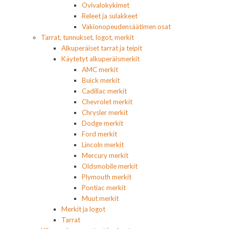
Ovivalokykimet
Releet ja sulakkeet
Vakionopeudensäätimen osat
Tarrat, tunnukset, logot, merkit
Alkuperäiset tarrat ja teipit
Käytetyt alkuperäismerkit
AMC merkit
Buick merkit
Cadillac merkit
Chevrolet merkit
Chrysler merkit
Dodge merkit
Ford merkit
Lincoln merkit
Mercury merkit
Oldsmobile merkit
Plymouth merkit
Pontiac merkit
Muut merkit
Merkit ja logot
Tarrat