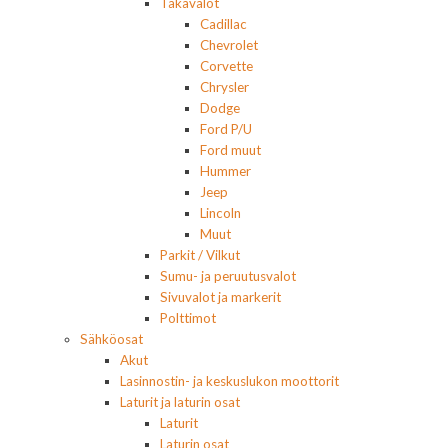
Takavalot
Cadillac
Chevrolet
Corvette
Chrysler
Dodge
Ford P/U
Ford muut
Hummer
Jeep
Lincoln
Muut
Parkit / Vilkut
Sumu- ja peruutusvalot
Sivuvalot ja markerit
Polttimot
Sähköosat
Akut
Lasinnostin- ja keskuslukon moottorit
Laturit ja laturin osat
Laturit
Laturin osat