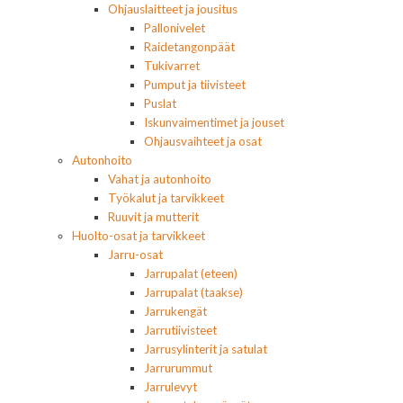
Ohjauslaitteet ja jousitus
Pallonivelet
Raidetangonpäät
Tukivarret
Pumput ja tiivisteet
Puslat
Iskunvaimentimet ja jouset
Ohjausvaihteet ja osat
Autonhoito
Vahat ja autonhoito
Työkalut ja tarvikkeet
Ruuvit ja mutterit
Huolto-osat ja tarvikkeet
Jarru-osat
Jarrupalat (eteen)
Jarrupalat (taakse)
Jarrukengät
Jarrutiivisteet
Jarrusylinterit ja satulat
Jarrurummut
Jarrulevyt