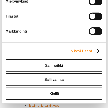
Mieltymykset
Renkaat 16"
Renkaat 16,5"
Renkaat 17"
Tilastot
Renkaat 18"
Renkaat 20"
Renkaat 22"
Markkinointi
Renkaat 24"
Vanteet ja tarvikkeet
Pölykapselit, keskiöt, spinnerit
Vannetarvikkeet
Näytä tiedot
14 tuumaiset vanteet
15 tuumaiset vanteet
16 tuumaiset vanteet
Salli kaikki
17 tuumaiset vanteet
18 tuumaiset vanteet
Salli valinta
20 tuumaiset vanteet
22 tuumaiset vanteet
24 tuumaiset vanteet
Kiellä
Sisusta
Ehosteet
Istuimet ja tarvikkeet