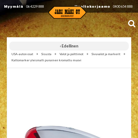
Myymälä
06 4229 888
Huoltokorjaamo
0400 654 888
‹ Edellinen
»
»
»
»
USA-auton osat
Sisusta
Valot ja polttimot
Sivuvalot ja markerit
Kattomarker yleismalli punainen kromattu muovi