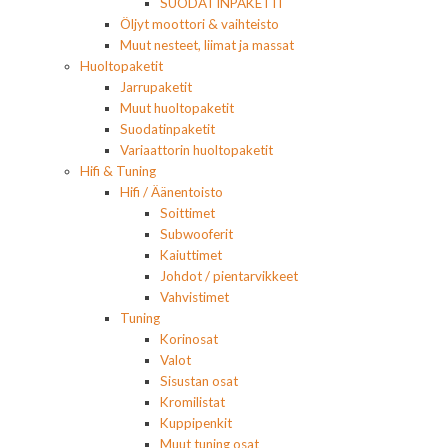
SUODATINPAKETIT
Öljyt moottori & vaihteisto
Muut nesteet, liimat ja massat
Huoltopaketit
Jarrupaketit
Muut huoltopaketit
Suodatinpaketit
Variaattorin huoltopaketit
Hifi & Tuning
Hifi / Äänentoisto
Soittimet
Subwooferit
Kaiuttimet
Johdot / pientarvikkeet
Vahvistimet
Tuning
Korinosat
Valot
Sisustan osat
Kromilistat
Kuppipenkit
Muut tuning osat