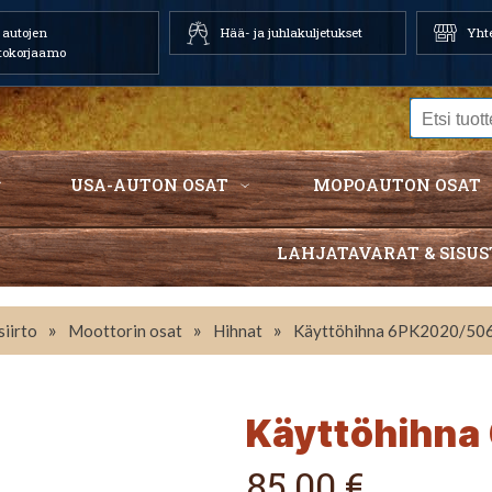
autojen
Hää- ja juhlakuljetukset
Yhte
tokorjaamo
USA-AUTON OSAT
MOPOAUTON OSAT
LAHJATAVARAT & SISUS
»
»
»
iirto
Moottorin osat
Hihnat
Käyttöhihna 6PK2020/50
Käyttöhihn
85,00 €