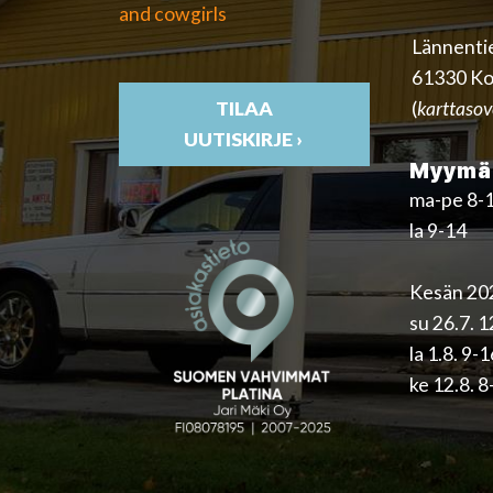
and cowgirls
Lännenti
61330 Ko
(
karttasov
TILAA
UUTISKIRJE ›
Myymäl
ma-pe 8-
la 9-14
Kesän 202
su 26.7. 
la 1.8. 9-
ke 12.8. 8