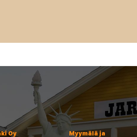
äki Oy
Myymälä ja