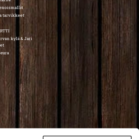
ienoismallit
a tarvikkeet
RTTI
van kylä & Jari
et
seura