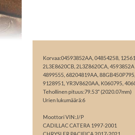
Korvaa:04593852AA, 04854258, 12561
2L3E8620CB, 2L3Z8620CA, 4593852A
4899555, 68204819AA, 88GB450P795
9128951, YR3V8620AA, K060795, 406
Tehollinen pituus:79.53" (2020.07mm)
Urien lukumäärä:6
Moottori VIN:J/P
CADILLAC CATERA 1997-2001
CHRYSLER PACIFICA 2017-2021