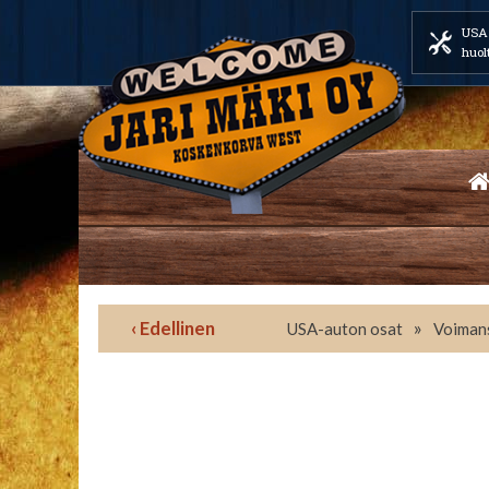
USA 
huol
‹ Edellinen
»
USA-auton osat
Voimans