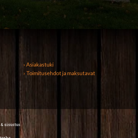
› Asiakastuki
› Toimitusehdot ja maksutavat
 & sisustus
utarha