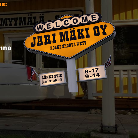
us:
inna