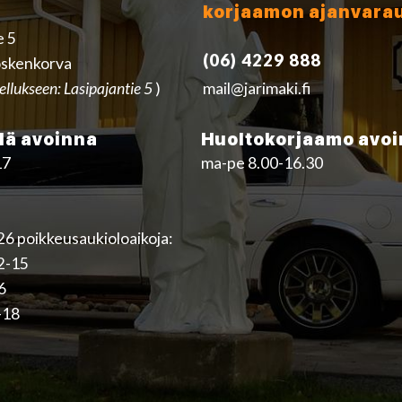
korjaamon ajanvara
e 5
(06) 4229 888
skenkorva
ellukseen: Lasipajantie 5
)
mail@jarimaki.fi
ä avoinna
Huoltokorjaamo avo
17
ma-pe 8.00-16.30
6 poikkeusaukioloaikoja:
12-15
16
-18