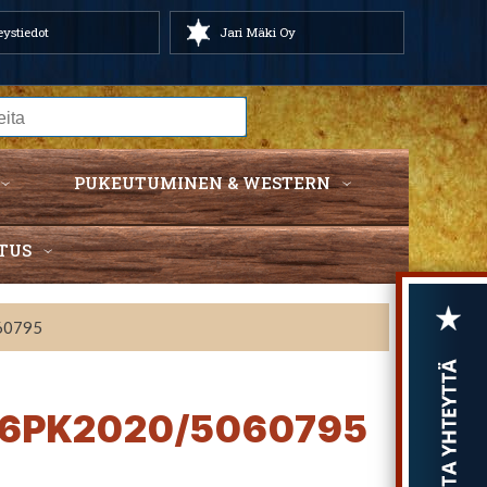
ystiedot
Jari Mäki Oy
PUKEUTUMINEN & WESTERN
TUS
60795
a 6PK2020/5060795