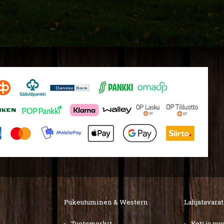
Pukeutuminen & Western
Lahjatavarat
Tuotemerkit
Koti ja pu