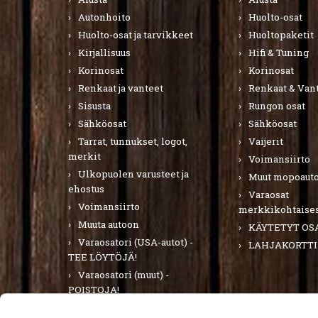
Autonhoito
Huolto-osat
Huolto-osat ja tarvikkeet
Huoltopaketit
Kirjallisuus
Hifi & Tuning
Korinosat
Korinosat
Renkaat ja vanteet
Renkaat & Van
Sisusta
Rungon osat
Sähköosat
Sähköosat
Tarrat, tunnukset, logot,
Vaijerit
merkit
Voimansiirto
Ulkopuolen varusteet ja
Muut mopoauto
ehostus
Varaosat
Voimansiirto
merkkikohtaises
Muuta autoon
KÄYTETYT OS
Varaosatori (USA-autot) -
LAHJAKORTTI
TEE LÖYTÖJÄ!
Varaosatori (muut) -
POISTOJA!
PURKUAUTOT