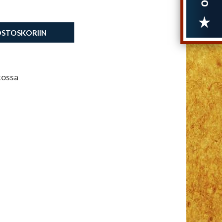
OSTOSKORIIN
tossa
5