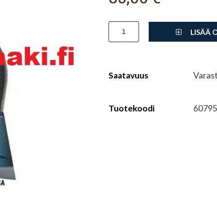
LISÄÄ 
Saatavuus
Varas
Tuotekoodi
6079