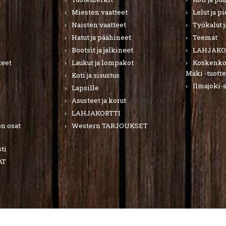
Miesten vaatteet
Lelut ja p
Naisten vaatteet
Työkalut j
Hatut ja päähineet
Teemat
Bootsit ja jalkineet
LAHJAKO
teet
Laukut ja lompakot
Koskenkor
Mäki -tuotte
Koti ja sisustus
Ilmajoki-
Lapsille
Asusteet ja korut
LAHJAKORTTI
n osat
Western TARJOUKSET
ti
AT